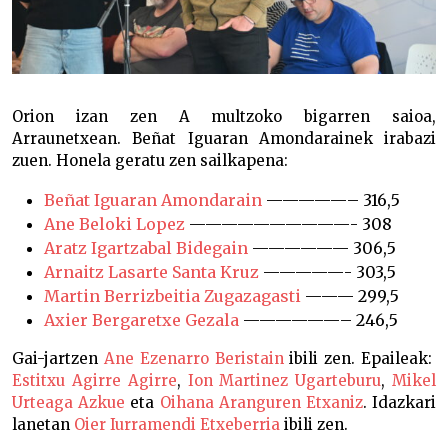
Orion izan zen A multzoko bigarren saioa,
Arraunetxean. Beñat Iguaran Amondarainek irabazi
zuen. Honela geratu zen sailkapena:
Beñat Iguaran Amondarain
—————– 316,5
Ane Beloki Lopez
——————————- 308
Aratz Igartzabal Bidegain
—————— 306,5
Arnaitz Lasarte Santa Kruz
—————- 303,5
Martin Berrizbeitia Zugazagasti
——— 299,5
Axier Bergaretxe Gezala
——————– 246,5
Gai-jartzen
Ane Ezenarro Beristain
ibili zen. Epaileak:
Estitxu Agirre Agirre
,
Ion Martinez Ugarteburu
,
Mikel
Urteaga Azkue
eta
Oihana Aranguren Etxaniz
. Idazkari
lanetan
Oier Iurramendi Etxeberria
ibili zen.