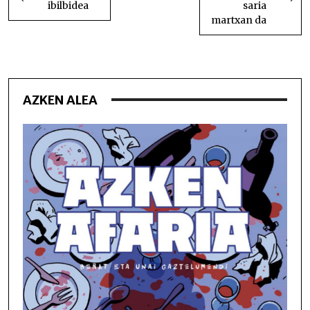
ibilbidea
saria
martxan da
AZKEN ALEA