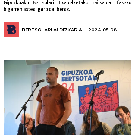
Gipuzkoako Bertsolari Txapelketako sailkapen faseko
bigarren astea igaro da, beraz.
BERTSOLARI ALDIZKARIA
2024-05-08
Iguaran eta Zuazubiskar –