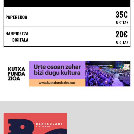
35€
PAPEREKOA
URTEAN
20€
HARPIDETZA
DIGITALA
URTEAN