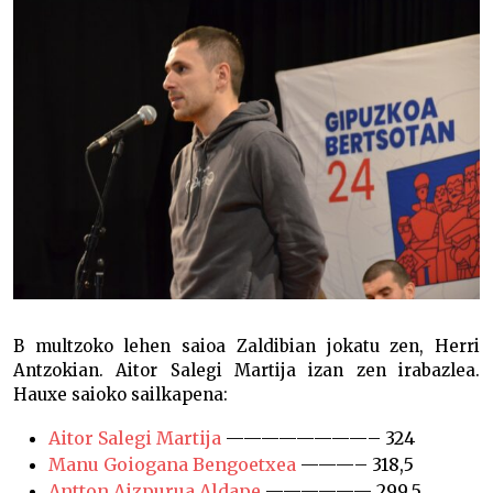
B multzoko lehen saioa Zaldibian jokatu zen, Herri
Antzokian. Aitor Salegi Martija izan zen irabazlea.
Hauxe saioko sailkapena:
Aitor Salegi Martija
————————– 324
Manu Goiogana Bengoetxea
———– 318,5
Antton Aizpurua Aldape
—————— 299,5