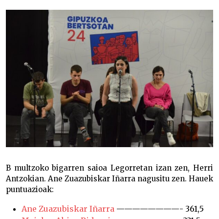
B multzoko bigarren saioa Legorretan izan zen, Herri
Antzokian. Ane Zuazubiskar Iñarra nagusitu zen. Hauek
puntuazioak:
Ane Zuazubiskar Iñarra
————————- 361,5