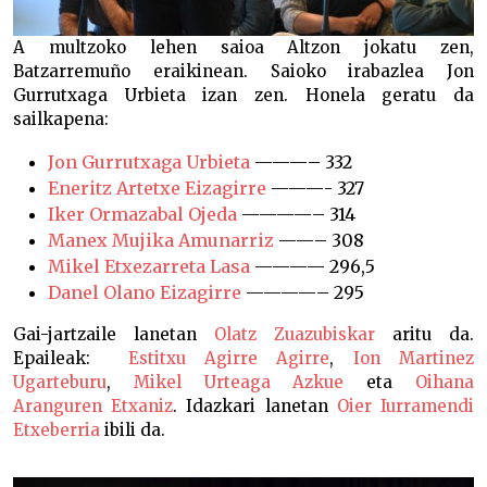
A multzoko lehen saioa Altzon jokatu zen,
Batzarremuño eraikinean. Saioko irabazlea Jon
Gurrutxaga Urbieta izan zen. Honela geratu da
sailkapena:
Jon Gurrutxaga Urbieta
———– 332
Eneritz Artetxe Eizagirre
———- 327
Iker Ormazabal Ojeda
————– 314
Manex Mujika Amunarriz
——– 308
Mikel Etxezarreta Lasa
———— 296,5
Danel Olano Eizagirre
————– 295
Gai-jartzaile lanetan
Olatz Zuazubiskar
aritu da.
Epaileak:
Estitxu Agirre Agirre
,
Ion Martinez
Ugarteburu
,
Mikel Urteaga Azkue
eta
Oihana
Aranguren Etxaniz
. Idazkari lanetan
Oier Iurramendi
Etxeberria
ibili da.