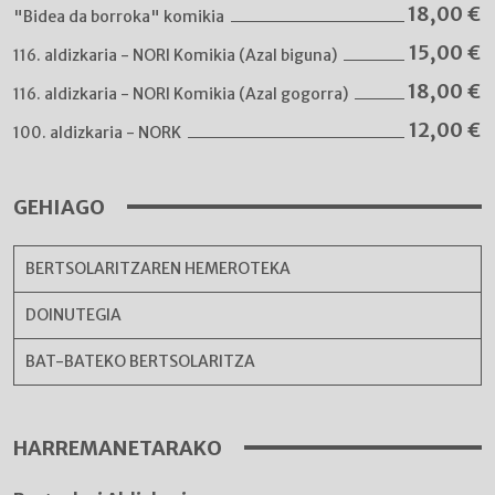
18,00
€
"Bidea da borroka" komikia
15,00
€
116. aldizkaria - NORI Komikia (Azal biguna)
18,00
€
116. aldizkaria - NORI Komikia (Azal gogorra)
12,00
€
100. aldizkaria - NORK
GEHIAGO
BERTSOLARITZAREN HEMEROTEKA
DOINUTEGIA
BAT-BATEKO BERTSOLARITZA
HARREMANETARAKO