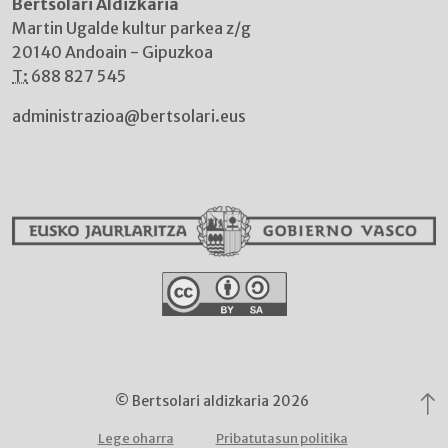
Bertsolari Aldizkaria
Martin Ugalde kultur parkea z/g
20140 Andoain - Gipuzkoa
T:
688 827 545
administrazioa@bertsolari.eus
© Bertsolari aldizkaria 2026
Lege oharra
Pribatutasun politika