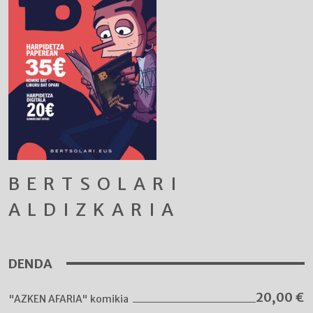
BERTSOLARI
ALDIZKARIA
DENDA
20,00
€
"AZKEN AFARIA" komikia