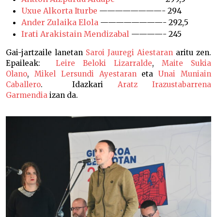
Uxue Alkorta Iturbe
————————- 294
Ander Zulaika Elola
————————- 292,5
Irati Arakistain Mendizabal
————- 245
Gai-jartzaile lanetan
Saroi Jauregi Aiestaran
aritu zen.
Epaileak:
Leire Beloki Lizarralde
,
Maite Sukia
Olano
,
Mikel Lersundi Ayestaran
eta
Unai Muniain
Caballero
. Idazkari
Aratz Irazustabarrena
Garmendia
izan da.