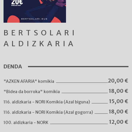
BERTSOLARI
ALDIZKARIA
DENDA
20,00
€
"AZKEN AFARIA" komikia
18,00
€
"Bidea da borroka" komikia
15,00
€
116. aldizkaria - NORI Komikia (Azal biguna)
18,00
€
116. aldizkaria - NORI Komikia (Azal gogorra)
12,00
€
100. aldizkaria - NORK