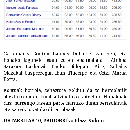
Gai-emailea Antton Lannes Duhalde izan zen, eta
honako lagunek osatu zuten epaimahaia: Ainhoa
Sarasua Laskarai, Eneko Bidegain Aire, Zuhaitz
Olazabal Susperregui, Iban Thicoipe eta
Ortzi Murua
Berra.
Kontuak horrela, zehaztuta gelditu da ze bertsolarik
abestuko duten final aitzinetako saioetan. Honakoak
dira hurrengo fasean parte hartuko duten bertsolariak
eta saioak jokatuko diren plazak:
URTARRILAK 10, BAIGORRIko Plaza Xokon