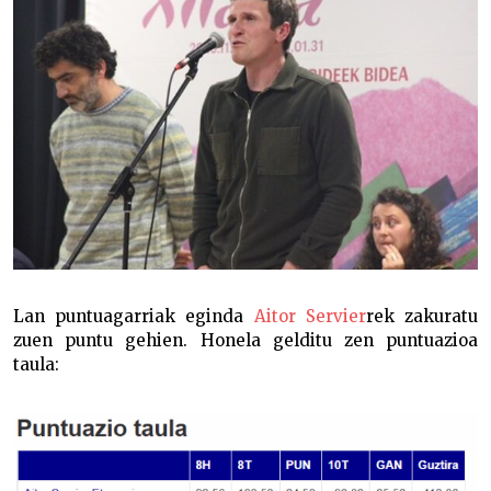
Lan puntuagarriak eginda
Aitor Servier
rek zakuratu
zuen puntu gehien. Honela gelditu zen puntuazioa
taula: