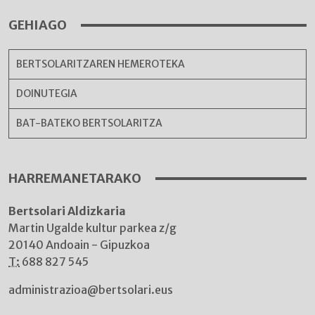
GEHIAGO
BERTSOLARITZAREN HEMEROTEKA
DOINUTEGIA
BAT-BATEKO BERTSOLARITZA
HARREMANETARAKO
Bertsolari Aldizkaria
Martin Ugalde kultur parkea z/g
20140 Andoain - Gipuzkoa
T:
688 827 545
administrazioa@bertsolari.eus