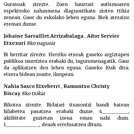
Gurasoak zirezte. Zuen haurrari autismoaren
espektroko nahasmena diagnostikatu zioten ttikia
zenean. Gaur du eskolako lehen eguna. Biek ateraino
ereman duzue.
Johaine Sarraillet Arrizabalaga
,
Aitor Servier
Etxexuri
8ko nagusia
Bi herritar zirezte. Herriko etxeak gaueko argiztapen
publikoa murriztea erabaki du, ingurumenagatik. Gaur
da aplikatzen den lehen eguna. Gaueko 10ak dira;
etxera bidean zoazte, ilunpean.
Nahia Sasco Etxeberri
,
Ramuntxo Christy
Biscay
8ko txikia
Bikotea zirezte. Bidaiari itsasontzi handi batean
hilabetea pasatzea erabaki duzue. 4___________,
aktibitate guzietan izena eman nahi duzu.
1______________, denak errefusatzen dituzu.