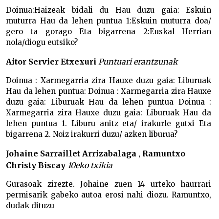
Doinua:Haizeak bidali du Hau duzu gaia: Eskuin
muturra Hau da lehen puntua 1:Eskuin muturra doa/
gero ta gorago Eta bigarrena 2:Euskal Herrian
nola/diogu eutsiko?
Aitor Servier Etxexuri
Puntuari erantzunak
Doinua : Xarmegarria zira Hauxe duzu gaia: Liburuak
Hau da lehen puntua: Doinua : Xarmegarria zira Hauxe
duzu gaia: Liburuak Hau da lehen puntua Doinua :
Xarmegarria zira Hauxe duzu gaia: Liburuak Hau da
lehen puntua 1. Liburu anitz eta/ irakurle gutxi Eta
bigarrena 2. Noiz irakurri duzu/ azken liburua?
Johaine Sarraillet Arrizabalaga
,
Ramuntxo
Christy Biscay
10eko txikia
Gurasoak zirezte. Johaine zuen 14 urteko haurrari
permisarik gabeko autoa erosi nahi diozu. Ramuntxo,
dudak dituzu