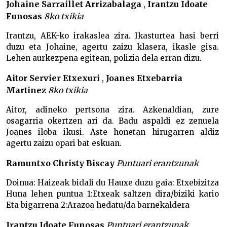
Johaine Sarraillet Arrizabalaga
,
Irantzu Idoate
Funosas
8ko txikia
Irantzu, AEK-ko irakaslea zira. Ikasturtea hasi berri
duzu eta Johaine, agertu zaizu klasera, ikasle gisa.
Lehen aurkezpena egitean, polizia dela erran dizu.
Aitor Servier Etxexuri
,
Joanes Etxebarria
Martinez
8ko txikia
Aitor, adineko pertsona zira. Azkenaldian, zure
osagarria okertzen ari da. Badu aspaldi ez zenuela
Joanes iloba ikusi. Aste honetan hirugarren aldiz
agertu zaizu opari bat eskuan.
Ramuntxo Christy Biscay
Puntuari erantzunak
Doinua: Haizeak bidali du Hauxe duzu gaia: Etxebizitza
Huna lehen puntua 1:Etxeak saltzen dira/biziki kario
Eta bigarrena 2:Arazoa hedatu/da barnekaldera
Irantzu Idoate Funosas
Puntuari erantzunak