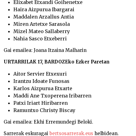
Elixabet Etxandi Goihenetxe
Haira Aizpurua Ibargarai
Maddalen Arzallus Antia
Miren Artetxe Sarasola
Mizel Mateo Sallaberry
Nahia Sasco Etxeberri
Gai emailea: Joana Itzaina Malharin
URTARRILAK 17, BARDOZEko Ezker Paretan
Aitor Servier Etxexuri
Irantzu Idoate Funosas
Karlos Aizpurua Etxarte
Maddi Ane Txoperena Iribarren
Patxi Iriart Hiribarren
Ramuntxo Christy Biscay
Gai emailea: Ekhi Erremundegi Beloki.
Sarrerak eskuragai
bertsosarrerak.eus
helbidean.