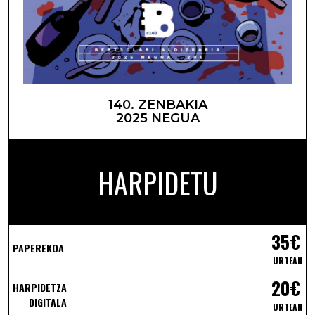
140. ZENBAKIA
2025 NEGUA
HARPIDETU
35€
PAPEREKOA
URTEAN
20€
HARPIDETZA
DIGITALA
URTEAN