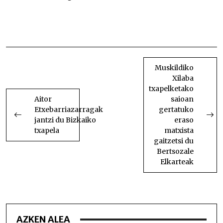
Aitor Servier garaile Hiriburun Aitor Servier garaile
Hiriburun Aitor Servier garaile Hiriburun Aitor
Servier garaile Hiriburun
BIDALKETETAN
ZEHAR
Muskildiko
Xilaba
NABIGATU
txapelketako
Aitor
saioan
Etxebarriazarragak
gertatuko
jantzi du Bizkaiko
eraso
txapela
matxista
gaitzetsi du
Bertsozale
Elkarteak
AZKEN ALEA