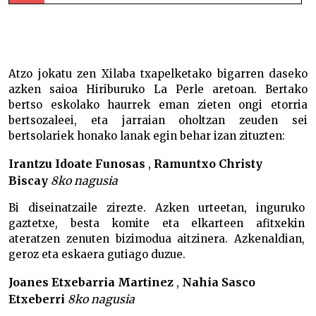
Aitor Servier garaile Hiriburun –
Atzo jokatu zen Xilaba txapelketako bigarren daseko
azken saioa Hiriburuko La Perle aretoan. Bertako
bertso eskolako haurrek eman zieten ongi etorria
bertsozaleei, eta jarraian oholtzan zeuden sei
bertsolariek honako lanak egin behar izan zituzten:
Irantzu Idoate Funosas
,
Ramuntxo Christy
Biscay
8ko nagusia
Bi diseinatzaile zirezte. Azken urteetan, inguruko
gaztetxe, besta komite eta elkarteen afitxekin
ateratzen zenuten bizimodua aitzinera. Azkenaldian,
geroz eta eskaera gutiago duzue.
Joanes Etxebarria Martinez
,
Nahia Sasco
Etxeberri
8ko nagusia