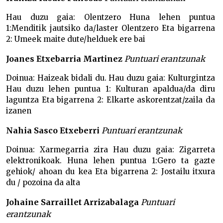
Hau duzu gaia: Olentzero Huna lehen puntua
1:Menditik jautsiko da/laster Olentzero Eta bigarrena
2: Umeek maite dute/helduek ere bai
Joanes Etxebarria Martinez
Puntuari erantzunak
Doinua: Haizeak bidali du. Hau duzu gaia: Kulturgintza
Hau duzu lehen puntua 1: Kulturan apaldua/da diru
laguntza Eta bigarrena 2: Elkarte askorentzat/zaila da
izanen
Nahia Sasco Etxeberri
Puntuari erantzunak
Doinua: Xarmegarria zira Hau duzu gaia: Zigarreta
elektronikoak. Huna lehen puntua 1:Gero ta gazte
gehiok/ ahoan du kea Eta bigarrena 2: Jostailu itxura
du / pozoina da alta
Johaine Sarraillet Arrizabalaga
Puntuari
erantzunak