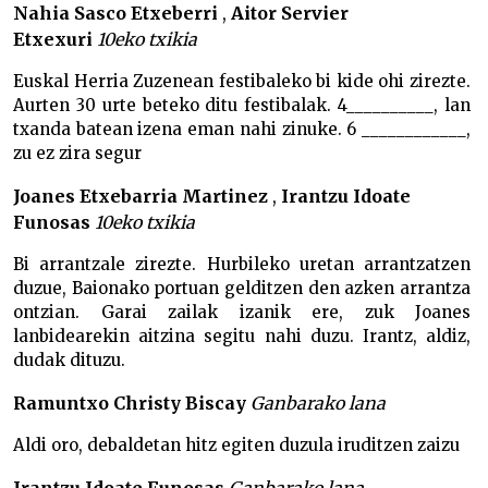
Nahia Sasco Etxeberri
,
Aitor Servier
Etxexuri
10eko txikia
Euskal Herria Zuzenean festibaleko bi kide ohi zirezte.
Aurten 30 urte beteko ditu festibalak. 4__________, lan
txanda batean izena eman nahi zinuke. 6 ____________,
zu ez zira segur
Joanes Etxebarria Martinez
,
Irantzu Idoate
Funosas
10eko txikia
Bi arrantzale zirezte. Hurbileko uretan arrantzatzen
duzue, Baionako portuan gelditzen den azken arrantza
ontzian. Garai zailak izanik ere, zuk Joanes
lanbidearekin aitzina segitu nahi duzu. Irantz, aldiz,
dudak dituzu.
Ramuntxo Christy Biscay
Ganbarako lana
Aldi oro, debaldetan hitz egiten duzula iruditzen zaizu