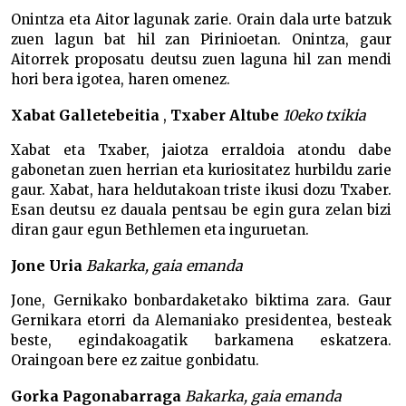
Onintza eta Aitor lagunak zarie. Orain dala urte batzuk
zuen lagun bat hil zan Pirinioetan. Onintza, gaur
Aitorrek proposatu deutsu zuen laguna hil zan mendi
hori bera igotea, haren omenez.
Xabat Galletebeitia
,
Txaber Altube
10eko txikia
Xabat eta Txaber, jaiotza erraldoia atondu dabe
gabonetan zuen herrian eta kuriositatez hurbildu zarie
gaur. Xabat, hara heldutakoan triste ikusi dozu Txaber.
Esan deutsu ez dauala pentsau be egin gura zelan bizi
diran gaur egun Bethlemen eta inguruetan.
Jone Uria
Bakarka, gaia emanda
Jone, Gernikako bonbardaketako biktima zara. Gaur
Gernikara etorri da Alemaniako presidentea, besteak
beste, egindakoagatik barkamena eskatzera.
Oraingoan bere ez zaitue gonbidatu.
Gorka Pagonabarraga
Bakarka, gaia emanda