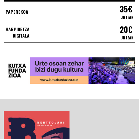
35€
PAPEREKOA
URTEAN
20€
HARPIDETZA
DIGITALA
URTEAN