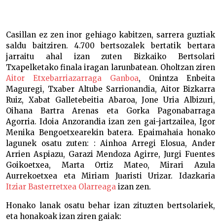
Aitor Etxebarriazarragak jantzi du Bizkaiko txapela –
Casillan ez zen inor gehiago kabitzen, sarrera guztiak
saldu baitziren. 4.700 bertsozalek bertatik bertara
jarraitu ahal izan zuten Bizkaiko Bertsolari
Txapelketako finala iragan larunbatean. Oholtzan ziren
Aitor Etxebarriazarraga Ganboa
, Onintza Enbeita
Maguregi, Txaber Altube Sarrionandia, Aitor Bizkarra
Ruiz, Xabat Galletebeitia Abaroa, Jone Uria Albizuri,
Oihana Bartra Arenas eta Gorka Pagonabarraga
Agorria. Idoia Anzorandia izan zen gai-jartzailea, Igor
Menika Bengoetxearekin batera. Epaimahaia honako
lagunek osatu zuten: : Ainhoa Arregi Elosua, Ander
Arrien Aspiazu, Garazi Mendoza Agirre, Jurgi Fuentes
Goikoetxea, Marta Ortiz Mateo, Mirari Azula
Aurrekoetxea eta Miriam Juaristi Urizar. Idazkaria
Itziar Basterretxea Olarreaga
izan zen.
Honako lanak osatu behar izan zituzten bertsolariek,
eta honakoak izan ziren gaiak: