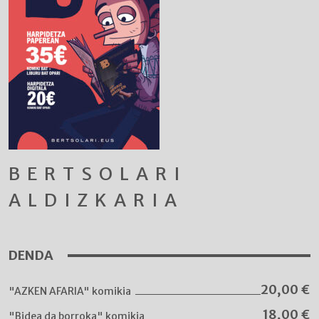
BERTSOLARI
ALDIZKARIA
DENDA
20,00
€
"AZKEN AFARIA" komikia
18,00
€
"Bidea da borroka" komikia