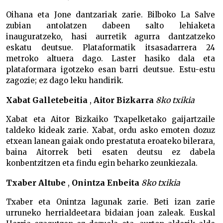
Oihana eta Jone dantzariak zarie. Bilboko La Salve
zubian antolatzen dabeen salto lehiaketa
inauguratzeko, hasi aurretik agurra dantzatzeko
eskatu deutsue. Plataformatik itsasadarrera 24
metroko altuera dago. Laster hasiko dala eta
plataformara igotzeko esan barri deutsue. Estu-estu
zagozie; ez dago leku handirik.
Xabat Galletebeitia
,
Aitor Bizkarra
8ko txikia
Xabat eta Aitor Bizkaiko Txapelketako gaijartzaile
taldeko kideak zarie. Xabat, ordu asko emoten dozuz
etxean lanean gaiak ondo prestatuta eroateko bilerara,
baina Aitorrek beti esaten deutsu ez dabela
konbentzitzen eta findu egin beharko zeunkiezala.
Txaber Altube
,
Onintza Enbeita
8ko txikia
Txaber eta Onintza lagunak zarie. Beti izan zarie
urruneko herrialdeetara bidaian joan zaleak. Euskal