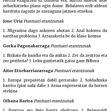
Herria ezagutzen ez dozuela eta, aurton alderik alde
zeharkatzeko plana egin dozue. Bidaiaren erdi-aldean
harrituta zagozie ze ezezaguna jatzuen etxekoa.
Jone Uria
Puntuari erantzunak
1. Migrazioa dago askoren ahotan 2. Azal kolorea da
sarritan problema 3. Arrazakeria be da klase kontua
Gorka Pagonabarraga
Puntuari erantzunak
1. Bizkaia da handia eta da anitza 2. Zer da zentroa eta
zer periferia? 3. Leku guztietatik gatoz gaur Bilbora
Aitor Etxebarriazarraga
Puntuari erantzunak
1. Europa preparetan dabil gerrarako 2. Soldaduska
barriro Ipini nahi dabe 3. Arma enpresentzat da horren
etekina
Oihana Bartra
Puntuari erantzunak
1. Pantxoa eta Peio barriz oholtzara 2. Belaunaldi