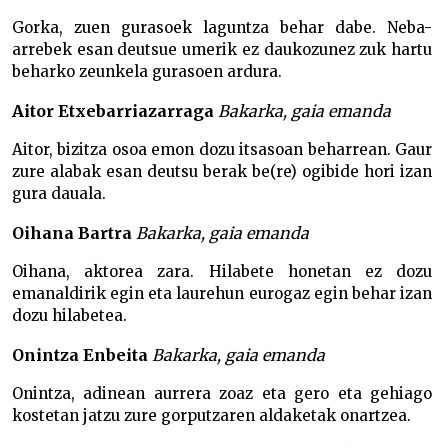
Gorka, zuen gurasoek laguntza behar dabe. Neba-
arrebek esan deutsue umerik ez daukozunez zuk hartu
beharko zeunkela gurasoen ardura.
Aitor Etxebarriazarraga
Bakarka, gaia emanda
Aitor, bizitza osoa emon dozu itsasoan beharrean. Gaur
zure alabak esan deutsu berak be(re) ogibide hori izan
gura dauala.
Oihana Bartra
Bakarka, gaia emanda
Oihana, aktorea zara. Hilabete honetan ez dozu
emanaldirik egin eta laurehun eurogaz egin behar izan
dozu hilabetea.
Onintza Enbeita
Bakarka, gaia emanda
Onintza, adinean aurrera zoaz eta gero eta gehiago
kostetan jatzu zure gorputzaren aldaketak onartzea.