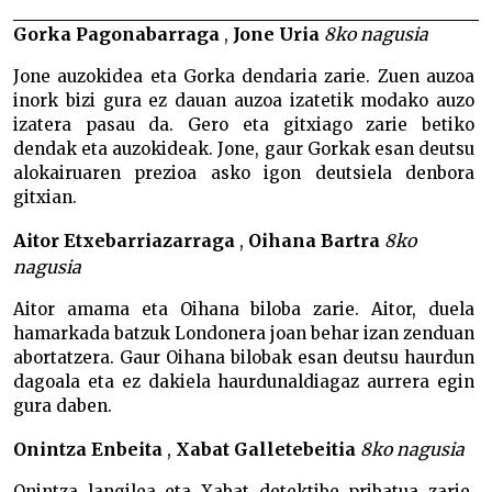
Gorka Pagonabarraga
,
Jone Uria
8ko nagusia
Jone auzokidea eta Gorka dendaria zarie. Zuen auzoa
inork bizi gura ez dauan auzoa izatetik modako auzo
izatera pasau da. Gero eta gitxiago zarie betiko
dendak eta auzokideak. Jone, gaur Gorkak esan deutsu
alokairuaren prezioa asko igon deutsiela denbora
gitxian.
Aitor Etxebarriazarraga
,
Oihana Bartra
8ko
nagusia
Aitor amama eta Oihana biloba zarie. Aitor, duela
hamarkada batzuk Londonera joan behar izan zenduan
abortatzera. Gaur Oihana bilobak esan deutsu haurdun
dagoala eta ez dakiela haurdunaldiagaz aurrera egin
gura daben.
Onintza Enbeita
,
Xabat Galletebeitia
8ko nagusia
Onintza langilea eta Xabat detektibe pribatua zarie.