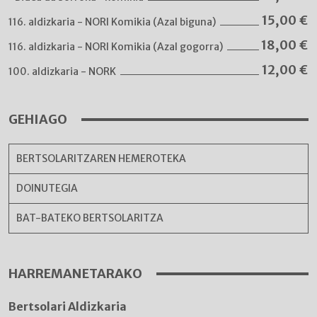
15,00
€
116. aldizkaria - NORI Komikia (Azal biguna)
18,00
€
116. aldizkaria - NORI Komikia (Azal gogorra)
12,00
€
100. aldizkaria - NORK
GEHIAGO
BERTSOLARITZAREN HEMEROTEKA
DOINUTEGIA
BAT-BATEKO BERTSOLARITZA
HARREMANETARAKO
Bertsolari Aldizkaria