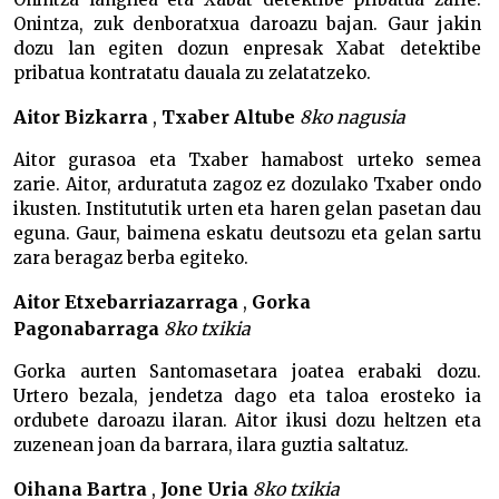
Onintza, zuk denboratxua daroazu bajan. Gaur jakin
dozu lan egiten dozun enpresak Xabat detektibe
pribatua kontratatu dauala zu zelatatzeko.
Aitor Bizkarra
,
Txaber Altube
8ko nagusia
Aitor gurasoa eta Txaber hamabost urteko semea
zarie. Aitor, arduratuta zagoz ez dozulako Txaber ondo
ikusten. Institututik urten eta haren gelan pasetan dau
eguna. Gaur, baimena eskatu deutsozu eta gelan sartu
zara beragaz berba egiteko.
Aitor Etxebarriazarraga
,
Gorka
Pagonabarraga
8ko txikia
Gorka aurten Santomasetara joatea erabaki dozu.
Urtero bezala, jendetza dago eta taloa erosteko ia
ordubete daroazu ilaran. Aitor ikusi dozu heltzen eta
zuzenean joan da barrara, ilara guztia saltatuz.
Oihana Bartra
,
Jone Uria
8ko txikia