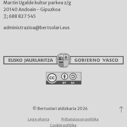
Martin Ugalde kultur parkea z/g
20140 Andoain - Gipuzkoa
T:
688 827 545
administrazioa@bertsolari.eus
© Bertsolari aldizkaria 2026
Lege oharra
Pribatutasun politika
Cookie politika