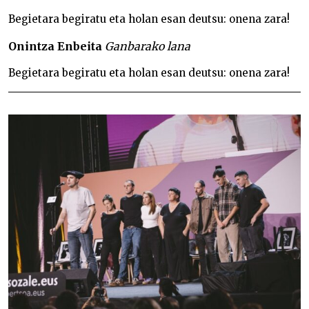
Begietara begiratu eta holan esan deutsu: onena zara!
Onintza Enbeita
Ganbarako lana
Begietara begiratu eta holan esan deutsu: onena zara!