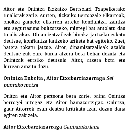
Aitor eta Onintza Bizkaiko Bertsolari Txapelketako
finalistak zarie. Aurten, Bizkaiko Bertsozale Elkarteak,
oholtza gaineko elkarren arteko konfiantza, zaintza
eta segurtasuna bultzatzeko, mintegi bat antolatu dau
finalistakaz. Dinamizatzaileak binaka jartzeko eskatu
deutsue, konfiantza lantzeko ariketa bat egiteko. Zuei,
batera tokatu jatzue. Aitor, dinamizatzaileak azaldu
deutsue zuk zure burua atzera bota behar dozula eta
Onintzak eutsiko deutsula. Aitor, atzera bota eta
lurrean amaitu dozu.
Onintza Enbeita
,
Aitor Etxebarriazarraga
Sei
puntuko motza
Onitza eta Aitor pertsona bera zarie, baina Onintza
berrogei urtegaz eta Aitor hamazortzigaz. Onintza,
gaur Aitorrek esan deutsu kritikatu izan dozun dana
egiten zabizela.
Aitor Etxebarriazarraga
Ganbarako lana