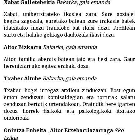
Xabat Galletebeitia
Bakarka, gaia emanda
Xabat, unibertsitateko ikaslea zara. Sare sozialei
begira zagozala, euretako batean zure irakasle batek
idatzitako mezu transfobo bat ikusi dozu. Profilean
sartu eta halako gehiago daukozala ikusi dozu.
Aitor Bizkarra
Bakarka, gaia emanda
Aitor, familia aberats batean jaio eta hezi zara. Gaur
herentziari uko egitea erabaki dozu.
Txaber Altube
Bakarka, gaia emanda
Txaber, hogei urtegaz atxilotu zinduezan. Bost egun
emon zenduzan komisaldegian eta torturak salatu
zenduzan bertatik urtendakoan. Oraindik bere igarten
dozuz horrek fisikoki eta psikologikoki itxitako
ondorioak.
Onintza Enbeita
,
Aitor Etxebarriazarraga
8ko
txikia