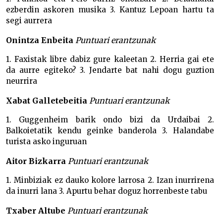
ezberdin askoren musika 3. Kantuz Lepoan hartu ta
segi aurrera
Onintza Enbeita
Puntuari erantzunak
1. Faxistak libre dabiz gure kaleetan 2. Herria gai ete
da aurre egiteko? 3. Jendarte bat nahi dogu guztion
neurrira
Xabat Galletebeitia
Puntuari erantzunak
1. Guggenheim barik ondo bizi da Urdaibai 2.
Balkoietatik kendu geinke banderola 3. Halandabe
turista asko inguruan
Aitor Bizkarra
Puntuari erantzunak
1. Minbiziak ez dauko kolore larrosa 2. Izan inurrirena
da inurri lana 3. Apurtu behar doguz horrenbeste tabu
Txaber Altube
Puntuari erantzunak