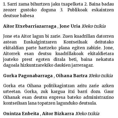
1. Sarri zama bihurtzen jaku txapelketa 2. Baina badau
zeozer gustoko doguna 3. Publikoak eskaintzen
deutsue babesa
Aitor Etxebarriazarraga
,
Jone Uria
10eko txikia
Jone eta Aitor lagun bi zarie. Zuen kuadrillan datorren
astean Euskalgintzaren Kontseiluak deitutako
ekitaldian parte hartzeko plana egiten zabizie. Jone,
Aitorrek esan deutsu kuadrillakoak ekitaldietara
joateko prest egoten dirala beti, baina nekatuta
dagoala hizkuntzarekiko daukien jarreragaz.
Gorka Pagonabarraga
,
Oihana Bartra
10eko txikia
Gorka eta Oihana politikagintzan aritu zarie azken
urteetan. Gorka, zuk kargua itxi barri dozu. Gaur
Oihanak esan deutsu enpresa bateko administrazino
kontseiluan lana topatzen lagunduko deutsula.
Onintza Enbeita
,
Aitor Bizkarra
10eko txikia