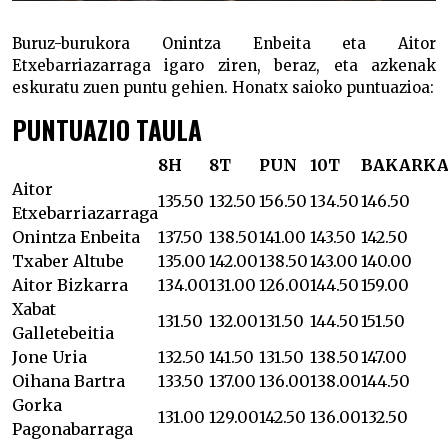
Buruz-burukora Onintza Enbeita eta Aitor
Etxebarriazarraga igaro ziren, beraz, eta azkenak
eskuratu zuen puntu gehien. Honatx saioko puntuazioa:
PUNTUAZIO TAULA
8H
8T
PUN
10T
BAKARK
Aitor
135.50
132.50
156.50
134.50
146.50
Etxebarriazarraga
Onintza Enbeita
137.50
138.50
141.00
143.50
142.50
Txaber Altube
135.00
142.00
138.50
143.00
140.00
Aitor Bizkarra
134.00
131.00
126.00
144.50
159.00
Xabat
131.50
132.00
131.50
144.50
151.50
Galletebeitia
Jone Uria
132.50
141.50
131.50
138.50
147.00
Oihana Bartra
133.50
137.00
136.00
138.00
144.50
Gorka
131.00
129.00
142.50
136.00
132.50
Pagonabarraga