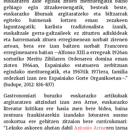
euskararen alde eginak zituen merituengatik baino
gehiago egin zitzakeenengatik, besteak beste,
euskarazko liburuak argitaratzeko eta biltzarrak
egiteko baimenak lortzen eman zezakeen
laguntzagatik; karlista tradizionalista izanik,
euskaltzale gerra-galtzaileek ez zituzten adiskideak
eta harremanak zituen erregimenean norbait zirenen
artean, bera ere izan baitzen norbait Francoren
erregimenaren baitan —Alfonso XIII.a erregeak 1926an
sorturiko Meritu Zibilaren Ordenaren domina eman
zioten 1964an, Espainiako estatuaren zerbitzuan
egindako merituengatik, eta 1967tik 1971era, familia
ordezkari izan zen Espainiako Gorte Organikoetan—.”
(Sudupe, 2012: 836-837)
Gastronomiari buruzko euskarazko artikuluak
argitaratzen aitzindari izan zen Arrue, euskarazko
literatur kritikan ere hasia zuen bere bidea, baina
zentsura frankistarekin izandako loturaren susmo
orokortua ere gehitzen zitzaion bere curriculumari:
“Lekuko askoren ahotan dabil
Antonio Arrue
ren izena