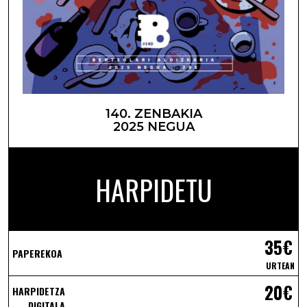
140. ZENBAKIA
2025 NEGUA
HARPIDETU
35€
PAPEREKOA
URTEAN
20€
HARPIDETZA
DIGITALA