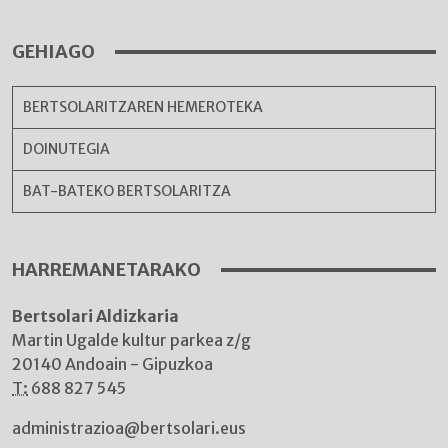
GEHIAGO
BERTSOLARITZAREN HEMEROTEKA
DOINUTEGIA
BAT-BATEKO BERTSOLARITZA
HARREMANETARAKO
Bertsolari Aldizkaria
Martin Ugalde kultur parkea z/g
20140 Andoain - Gipuzkoa
T:
688 827 545
administrazioa@bertsolari.eus