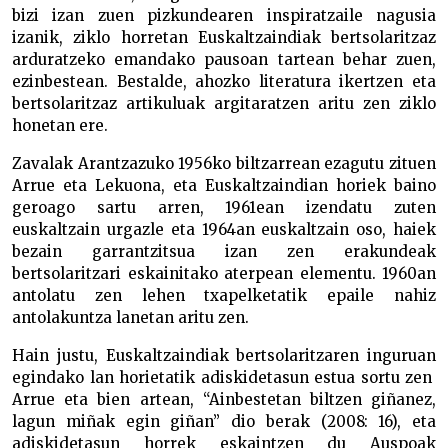
bizi izan zuen pizkundearen inspiratzaile nagusia
izanik, ziklo horretan Euskaltzaindiak bertsolaritzaz
arduratzeko emandako pausoan tartean behar zuen,
ezinbestean. Bestalde, ahozko literatura ikertzen eta
bertsolaritzaz artikuluak argitaratzen aritu zen ziklo
honetan ere.
Zavalak Arantzazuko 1956ko biltzarrean ezagutu zituen
Arrue eta Lekuona, eta Euskaltzaindian horiek baino
geroago sartu arren, 1961ean izendatu zuten
euskaltzain urgazle eta 1964an euskaltzain oso, haiek
bezain garrantzitsua izan zen erakundeak
bertsolaritzari eskainitako aterpean elementu. 1960an
antolatu zen lehen txapelketatik epaile nahiz
antolakuntza lanetan aritu zen.
Hain justu, Euskaltzaindiak bertsolaritzaren inguruan
egindako lan horietatik adiskidetasun estua sortu zen
Arrue eta bien artean, “Ainbestetan biltzen giñanez,
lagun miñak egin giñan” dio berak (2008: 16), eta
adiskidetasun horrek eskaintzen du Auspoak