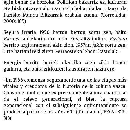
egin behar da borroka. Politikan bakarrik ez, kulturan
eta hizkuntzaren alorrean egin behar da lan. Hauxe da
Parisko Mundu Biltzarrak erabaki zuena. (Torrealdai,
2000: 105)
Segura irratia 1956 hartan bertan sortu zen, baita
Karmel
aldizkaria ere edo Euskaltzaindiak
Euskara
berriro argitaratzeari ekin zion. 1957an
Jakin
sortu zen.
Urte hartan ireki ziren Gerraosteko lehen ikastolak…
Energia berritu horrek ekarriko zuen ziklo honen
gailurra, eta baita zikloaren hausturaren hazia ere:
“En 1956 comienza seguramente una de las etapas más
vitales y creadoras de la historia de la cultura vasca.
Conviene anotar que es precisamente ahora cuando se
da el relevo generacional, si bien la ruptura
generacional con el subsiguiente enfrentamiento se
produce a partir de los años 60.” (Torrealdai, 1977a: 312-
313)