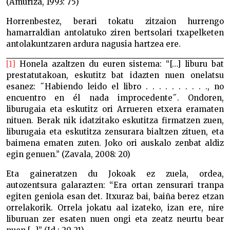
(Amuriza, 1993: 75)
Horrenbestez, berari tokatu zitzaion hurrengo
hamarraldian antolatuko ziren bertsolari txapelketen
antolakuntzaren ardura nagusia hartzea ere.
[1]
Honela azaltzen du euren sistema: “[…] liburu bat
prestatutakoan, eskutitz bat idazten nuen onelatsu
esanez: ˝Habiendo leido el libro . . . . . . . . . ., no
encuentro en él nada improcedente˝. Ondoren,
liburugaia eta eskutitz ori Arrueren etxera eramaten
nituen. Berak nik idatzitako eskutitza firmatzen zuen,
liburugaia eta eskutitza zensurara bialtzen zituen, eta
baimena ematen zuten. Joko ori auskalo zenbat aldiz
egin genuen.” (Zavala, 2008: 20)
Eta gaineratzen du Jokoak ez zuela, ordea,
autozentsura galarazten: “Era ortan zensurari tranpa
egiten geniola esan det. Itxuraz bai, baiña berez etzan
orrelakorik. Orrela jokatu aal izateko, izan ere, nire
liburuan zer esaten nuen ongi eta zeatz neurtu bear