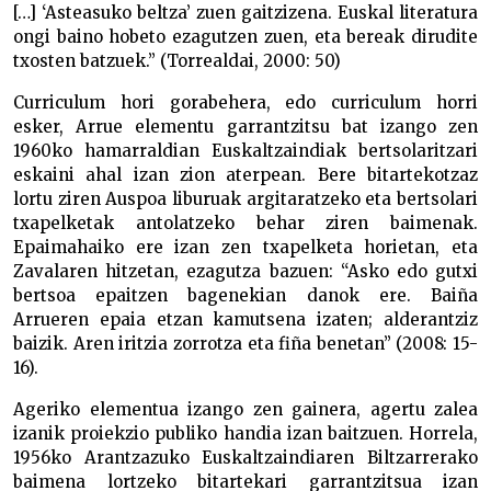
[…] ‘Asteasuko beltza’ zuen gaitzizena. Euskal literatura
ongi baino hobeto ezagutzen zuen, eta bereak dirudite
txosten batzuek.” (Torrealdai, 2000: 50)
Curriculum hori gorabehera, edo curriculum horri
esker, Arrue elementu garrantzitsu bat izango zen
1960ko hamarraldian Euskaltzaindiak bertsolaritzari
eskaini ahal izan zion aterpean. Bere bitartekotzaz
lortu ziren Auspoa liburuak argitaratzeko eta bertsolari
txapelketak antolatzeko behar ziren baimenak.
Epaimahaiko ere izan zen txapelketa horietan, eta
Zavalaren hitzetan, ezagutza bazuen: “Asko edo gutxi
bertsoa epaitzen bagenekian danok ere. Baiña
Arrueren epaia etzan kamutsena izaten; alderantziz
baizik. Aren iritzia zorrotza eta fiña benetan” (2008: 15-
16).
Ageriko elementua izango zen gainera, agertu zalea
izanik proiekzio publiko handia izan baitzuen. Horrela,
1956ko Arantzazuko Euskaltzaindiaren Biltzarrerako
baimena lortzeko bitartekari garrantzitsua izan