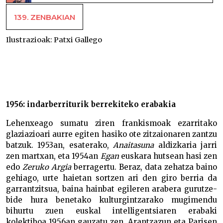
139. ZENBAKIAN
Ilustrazioak:
Patxi Gallego
1950eko hamarraldiaren bigarren erdiko bulkada
berria –
1956: indarberriturik berrekiteko erabakia
Lehenxeago sumatu ziren frankismoak ezarritako
glaziazioari aurre egiten hasiko ote zitzaionaren zantzu
batzuk. 1953an, esaterako,
Anaitasuna
aldizkaria jarri
zen martxan, eta 1954an
Egan
euskara hutsean hasi zen
edo
Zeruko Argia
berragertu. Beraz, data zehatza baino
gehiago, urte haietan sortzen ari den giro berria da
garrantzitsua, baina hainbat egileren arabera gurutze-
bide hura benetako kulturgintzarako mugimendu
bihurtu zuen euskal intelligentsiaren erabaki
kolektiboa 1956an gauzatu zen, Arantzazun eta Parisen