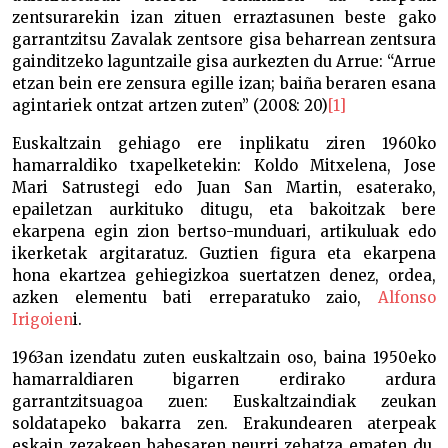
zentsurarekin izan zituen erraztasunen beste gako
garrantzitsu Zavalak zentsore gisa beharrean zentsura
gainditzeko laguntzaile gisa aurkezten du Arrue: “Arrue
etzan bein ere zensura egille izan; baiña beraren esana
agintariek ontzat artzen zuten” (2008: 20)
[1]
Euskaltzain gehiago ere inplikatu ziren 1960ko
hamarraldiko txapelketekin: Koldo Mitxelena, Jose
Mari Satrustegi edo Juan San Martin, esaterako,
epailetzan aurkituko ditugu, eta bakoitzak bere
ekarpena egin zion bertso-munduari, artikuluak edo
ikerketak argitaratuz. Guztien figura eta ekarpena
hona ekartzea gehiegizkoa suertatzen denez, ordea,
azken elementu bati erreparatuko zaio,
Alfonso
Irigoien
i.
1963an izendatu zuten euskaltzain oso, baina 1950eko
hamarraldiaren bigarren erdirako ardura
garrantzitsuagoa zuen: Euskaltzaindiak zeukan
soldatapeko bakarra zen. Erakundearen aterpeak
eskain zezakeen babesaren neurri zehatza ematen du,