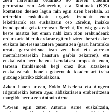
zuen harremana ordurako 80 urteen bueltara
gerturatua zen Azkuerekin, eta Kintanak (1999)
kontatzen duenez lagun min egin ziren berehala. 21
urterekin euskaltzain urgazle izendatu zuen
lekeitiarrak eta euskaltzain oso 26rekin, inoizko
izendapenik goiztiarrenean. Berebat, Krutwig gazteak
beste martxa bat eman nahi izan zion erakundeari:
ordura arte bilerak erdaraz egiten baziren, berari esker
euskara lan-tresna izatera pasatu zen (garai hartarako
urrats garrantzitsua izan zen hori eta aurreko
mentalitatearekin haustura garbia zekarren), eta
euskaltzain berri batzuk izendatzea proposatu zuen,
tartean frankismoak begi onez ikus zitzakeen
euskaltzaleak, honela gobernuak Akademiari traba
gutxiago jarriko zizkiolakoan.
Azken hauen artean, Koldo Mitxelena eta Aingeru
Irigarairekin batera
Egan
aldizkariaren eraberritzean
murgildu berria zen Antonio Arrue:
“1954an egin zuten Antonio Arrue euskaltzain,