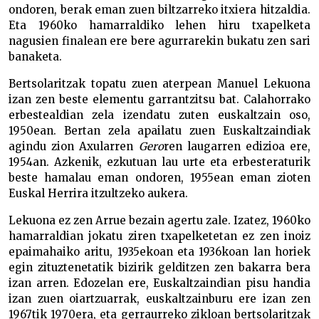
ondoren, berak eman zuen biltzarreko itxiera hitzaldia.
Eta 1960ko hamarraldiko lehen hiru txapelketa
nagusien finalean ere bere agurrarekin bukatu zen sari
banaketa.
Bertsolaritzak topatu zuen aterpean Manuel Lekuona
izan zen beste elementu garrantzitsu bat. Calahorrako
erbestealdian zela izendatu zuten euskaltzain oso,
1950ean. Bertan zela apailatu zuen Euskaltzaindiak
agindu zion Axularren
Gero
ren laugarren edizioa ere,
1954an. Azkenik, ezkutuan lau urte eta erbesteraturik
beste hamalau eman ondoren, 1955ean eman zioten
Euskal Herrira itzultzeko aukera.
Lekuona ez zen Arrue bezain agertu zale. Izatez, 1960ko
hamarraldian jokatu ziren txapelketetan ez zen inoiz
epaimahaiko aritu, 1935ekoan eta 1936koan lan horiek
egin zituztenetatik bizirik gelditzen zen bakarra bera
izan arren. Edozelan ere, Euskaltzaindian pisu handia
izan zuen oiartzuarrak, euskaltzainburu ere izan zen
1967tik 1970era, eta gerraurreko zikloan bertsolaritzak