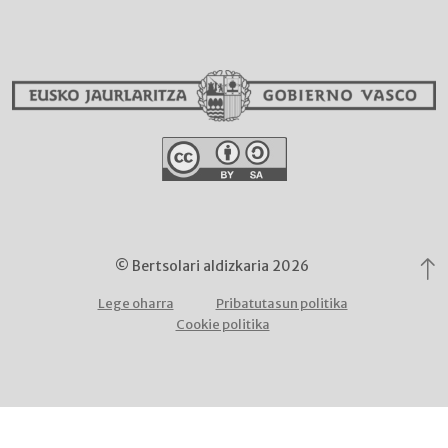
© Bertsolari aldizkaria 2026
Lege oharra
Pribatutasun politika
Cookie politika