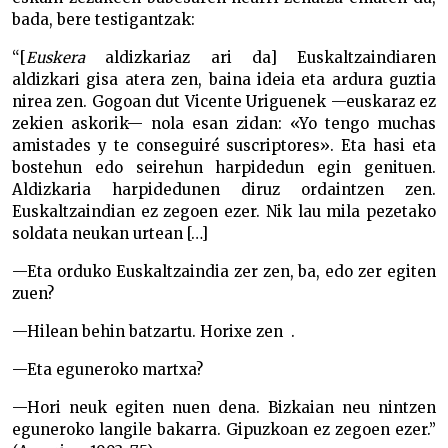
bada, bere testigantzak:
“[
Euskera
aldizkariaz ari da] Euskaltzaindiaren
aldizkari gisa atera zen, baina ideia eta ardura guztia
nirea zen. Gogoan dut Vicente Uriguenek —euskaraz ez
zekien askorik— nola esan zidan: «Yo tengo muchas
amistades y te conseguiré suscriptores». Eta hasi eta
bostehun edo seirehun harpidedun egin genituen.
Aldizkaria harpidedunen diruz ordaintzen zen.
Euskaltzaindian ez zegoen ezer. Nik lau mila pezetako
soldata neukan urtean […]
—Eta orduko Euskaltzaindia zer zen, ba, edo zer egiten
zuen?
—Hilean behin batzartu. Horixe zen .
—Eta eguneroko martxa?
—Hori neuk egiten nuen dena. Bizkaian neu nintzen
eguneroko langile bakarra. Gipuzkoan ez zegoen ezer.”