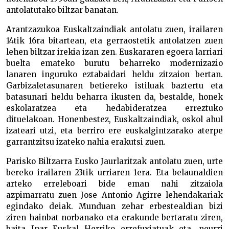
antolatutako biltzar banatan.
Arantzazukoa Euskaltzaindiak antolatu zuen, irailaren
14tik 16ra bitartean, eta gerraostetik antolatzen zuen
lehen biltzar irekia izan zen. Euskararen egoera larriari
buelta emateko burutu beharreko modernizazio
lanaren inguruko eztabaidari heldu zitzaion bertan.
Garbizaletasunaren betiereko istiluak baztertu eta
batasunari heldu beharra ikusten da, bestalde, honek
eskolaratzea eta hedabideratzea erreztuko
dituelakoan. Honenbestez, Euskaltzaindiak, oskol ahul
izateari utzi, eta berriro ere euskalgintzarako aterpe
garrantzitsu izateko nahia erakutsi zuen.
Parisko Biltzarra Eusko Jaurlaritzak antolatu zuen, urte
bereko irailaren 23tik urriaren 1era. Eta belaunaldien
arteko erreleboari bide eman nahi zitzaiola
azpimarratu zuen Jose Antonio Agirre lehendakariak
egindako deiak. Munduan zehar erbestealdian bizi
ziren hainbat norbanako eta erakunde bertaratu ziren,
baita Ipar Euskal Herriko errefuxiatuak eta, neurri