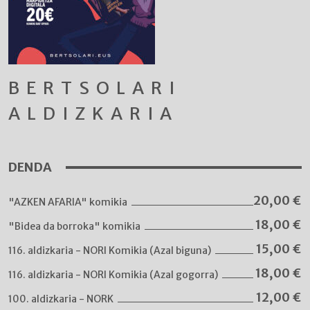
BERTSOLARI
ALDIZKARIA
DENDA
20,00
€
"AZKEN AFARIA" komikia
18,00
€
"Bidea da borroka" komikia
15,00
€
116. aldizkaria - NORI Komikia (Azal biguna)
18,00
€
116. aldizkaria - NORI Komikia (Azal gogorra)
12,00
€
100. aldizkaria - NORK