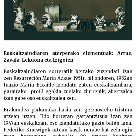
Euskaltzaindiaren aterperako elementuak: Arrue,
Zavala, Lekuona eta Irigoien
Euskaltzaindiaren sorreratik bertako zuzendari izan
zen Resurreción Maria Azkue 1951n hil ondoren, 1952an
Inazio Maria Etxaide izendatu zuten euskaltzainburu,
garairako profil egokia zuelako ziurrenik; abertzalea
izan gabe oso euskaltzalea zen.
Erakundea pixkanaka hasia zen gerraosteko tristura
atzean uzten. Ildo horretan garrantzitsua izan zen
1947an euskaltzain oso izendatutako gazte baten lana.
Federiko Krutwigek artean kasik nerabe bat zela egin