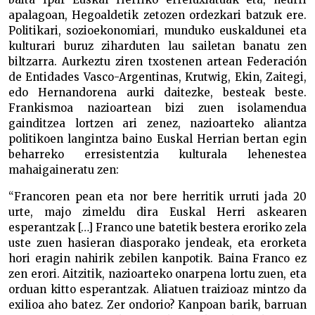
apalagoan, Hegoaldetik zetozen ordezkari batzuk ere.
Politikari, sozioekonomiari, munduko euskaldunei eta
kulturari buruz ziharduten lau sailetan banatu zen
biltzarra. Aurkeztu ziren txostenen artean Federación
de Entidades Vasco-Argentinas, Krutwig, Ekin, Zaitegi,
edo Hernandorena aurki daitezke, besteak beste.
Frankismoa nazioartean bizi zuen isolamendua
gainditzea lortzen ari zenez, nazioarteko aliantza
politikoen langintza baino Euskal Herrian bertan egin
beharreko erresistentzia kulturala lehenestea
mahaigaineratu zen:
“Francoren pean eta nor bere herritik urruti jada 20
urte, majo zimeldu dira Euskal Herri askearen
esperantzak […] Franco une batetik bestera eroriko zela
uste zuen hasieran diasporako jendeak, eta erorketa
hori eragin nahirik zebilen kanpotik. Baina Franco ez
zen erori. Aitzitik, nazioarteko onarpena lortu zuen, eta
orduan kitto esperantzak. Aliatuen traizioaz mintzo da
exilioa aho batez. Zer ondorio? Kanpoan barik, barruan