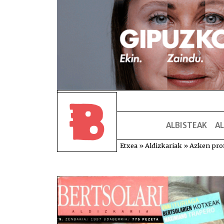
ALBISTEAK
AL
Etxea
»
Aldizkariak
»
Azken pro