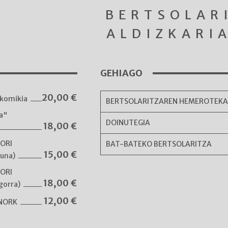
BERTSOLAR
ALDIZKARI
GEHIAGO
20,00
€
komikia
BERTSOLARITZAREN HEMEROTEK
ka"
DOINUTEGIA
18,00
€
NORI
BAT-BATEKO BERTSOLARITZA
15,00
€
guna)
NORI
18,00
€
gorra)
12,00
€
 NORK