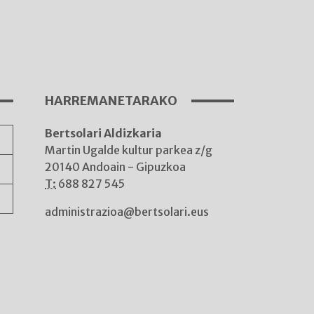
I
A
HARREMANETARAKO
Bertsolari Aldizkaria
A
Martin Ugalde kultur parkea z/g
20140 Andoain - Gipuzkoa
T:
688 827 545
administrazioa@bertsolari.eus