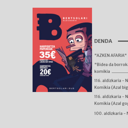
DENDA
"AZKEN AFARIA" 
"Bidea da borro
komikia
116. aldizkaria - 
Komikia (Azal bi
116. aldizkaria - 
Komikia (Azal go
100. aldizkaria -