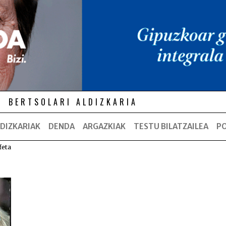
BERTSOLARI ALDIZKARIA
DIZKARIAK
DENDA
ARGAZKIAK
TESTU BILATZAILEA
P
feta