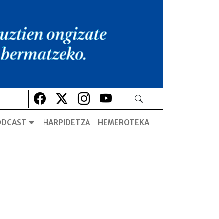
Lehio berrian irekiko da
Lehio berrian irekiko da
Lehio berrian irekiko da
Lehio berrian irekiko da
ODCAST
HARPIDETZA
HEMEROTEKA
Azken profeta
Azken profeta