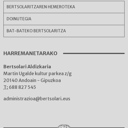
BERTSOLARITZAREN HEMEROTEKA
DOINUTEGIA
BAT-BATEKO BERTSOLARITZA
HARREMANETARAKO
Bertsolari Aldizkaria
Martin Ugalde kultur parkea z/g
20140 Andoain - Gipuzkoa
T:
688 827 545
administrazioa@bertsolari.eus