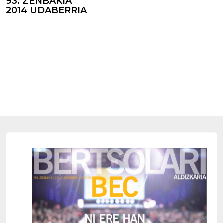
93. ZENBAKIA
2014 UDABERRIA
BEC Ni ere han izan nintzen
BEC Ni ere han izan nintzen