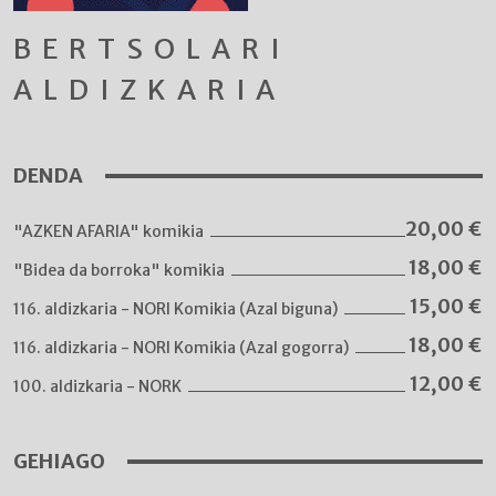
BERTSOLARI
ALDIZKARIA
DENDA
20,00
€
"AZKEN AFARIA" komikia
18,00
€
"Bidea da borroka" komikia
15,00
€
116. aldizkaria - NORI Komikia (Azal biguna)
18,00
€
116. aldizkaria - NORI Komikia (Azal gogorra)
12,00
€
100. aldizkaria - NORK
GEHIAGO