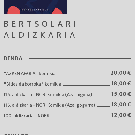
BERTSOLARI
ALDIZKARIA
DENDA
20,00
€
"AZKEN AFARIA" komikia
18,00
€
"Bidea da borroka" komikia
15,00
€
116. aldizkaria - NORI Komikia (Azal biguna)
18,00
€
116. aldizkaria - NORI Komikia (Azal gogorra)
12,00
€
100. aldizkaria - NORK