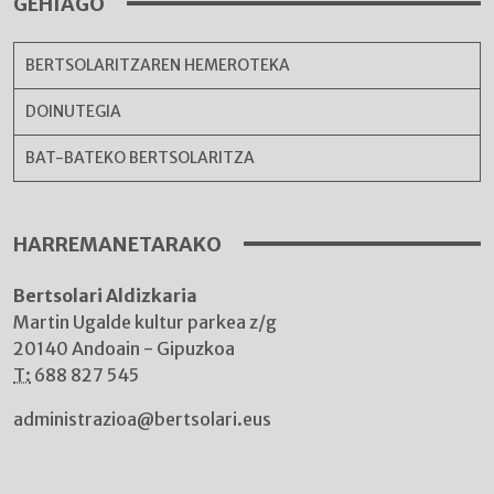
GEHIAGO
BERTSOLARITZAREN HEMEROTEKA
DOINUTEGIA
BAT-BATEKO BERTSOLARITZA
HARREMANETARAKO
Bertsolari Aldizkaria
Martin Ugalde kultur parkea z/g
20140 Andoain - Gipuzkoa
T:
688 827 545
administrazioa@bertsolari.eus