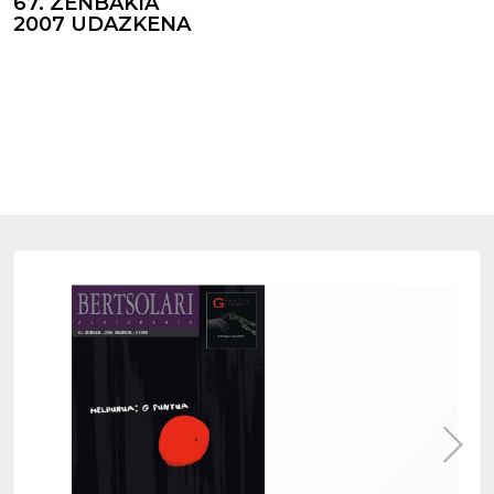
67. ZENBAKIA
2007 UDAZKENA
G puntua
G puntua