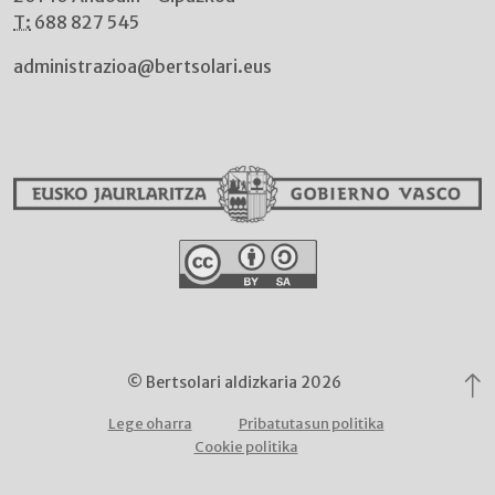
T:
688 827 545
administrazioa@bertsolari.eus
© Bertsolari aldizkaria 2026
Lege oharra
Pribatutasun politika
Cookie politika