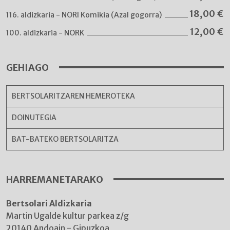
18,00
€
116. aldizkaria - NORI Komikia (Azal gogorra)
12,00
€
100. aldizkaria - NORK
GEHIAGO
BERTSOLARITZAREN HEMEROTEKA
DOINUTEGIA
BAT-BATEKO BERTSOLARITZA
HARREMANETARAKO
Bertsolari Aldizkaria
Martin Ugalde kultur parkea z/g
20140 Andoain - Gipuzkoa