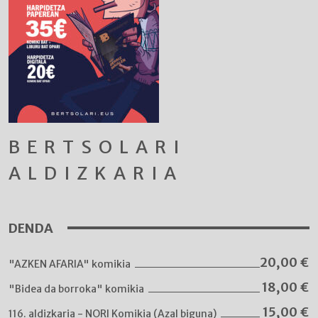
BERTSOLARI
ALDIZKARIA
DENDA
20,00
€
"AZKEN AFARIA" komikia
18,00
€
"Bidea da borroka" komikia
15,00
€
116. aldizkaria - NORI Komikia (Azal biguna)