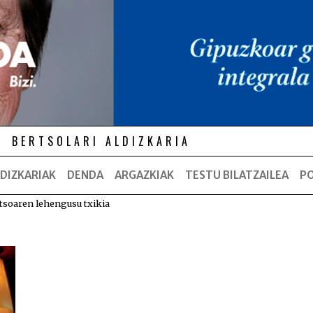
BERTSOLARI ALDIZKARIA
DIZKARIAK
DENDA
ARGAZKIAK
TESTU BILATZAILEA
P
tsoaren lehengusu txikia