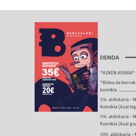
DENDA
"AZKEN AFARIA" 
"Bidea da borro
komikia
116. aldizkaria - 
Komikia (Azal bi
116. aldizkaria - 
Komikia (Azal go
100. aldizkaria -