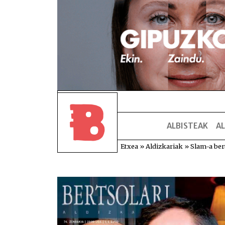
ALBISTEAK
AL
Etxea
»
Aldizkariak
»
Slam-a ber