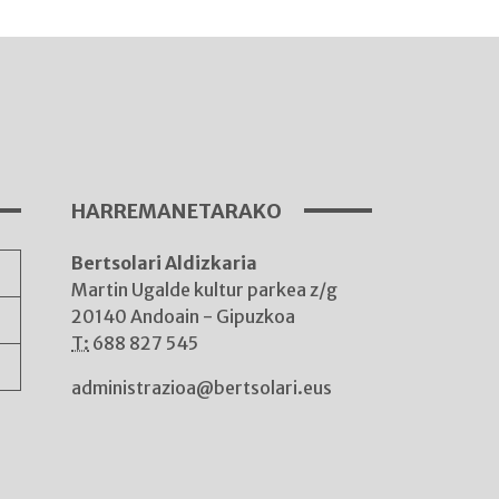
I
A
HARREMANETARAKO
Bertsolari Aldizkaria
A
Martin Ugalde kultur parkea z/g
20140 Andoain - Gipuzkoa
T:
688 827 545
administrazioa@bertsolari.eus