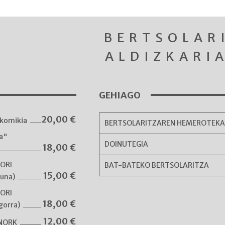
BERTSOLAR
ALDIZKARI
GEHIAGO
20,00
€
komikia
BERTSOLARITZAREN HEMEROTEK
ka"
DOINUTEGIA
18,00
€
NORI
BAT-BATEKO BERTSOLARITZA
15,00
€
guna)
NORI
18,00
€
gorra)
12,00
€
 NORK