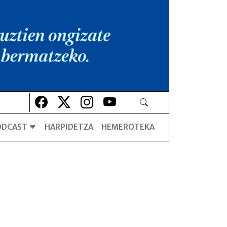
Lehio berrian irekiko da
Lehio berrian irekiko da
Lehio berrian irekiko da
Lehio berrian irekiko da
ODCAST
HARPIDETZA
HEMEROTEKA
Slam-a bertsoaren lehengusu txikia
Slam-a bertsoaren lehengusu txikia