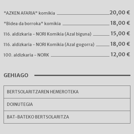
20,00
€
"AZKEN AFARIA" komikia
18,00
€
"Bidea da borroka" komikia
15,00
€
116. aldizkaria - NORI Komikia (Azal biguna)
18,00
€
116. aldizkaria - NORI Komikia (Azal gogorra)
12,00
€
100. aldizkaria - NORK
GEHIAGO
BERTSOLARITZAREN HEMEROTEKA
DOINUTEGIA
BAT-BATEKO BERTSOLARITZA