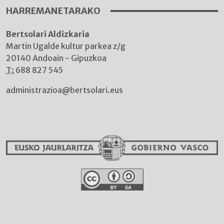
HARREMANETARAKO
Bertsolari Aldizkaria
Martin Ugalde kultur parkea z/g
20140 Andoain - Gipuzkoa
T:
688 827 545
administrazioa@bertsolari.eus