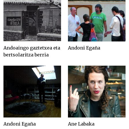
Andoaingo gaztetxea eta
Andoni Egaña
bertsolaritza berria
Andoni Egaña
Ane Labaka