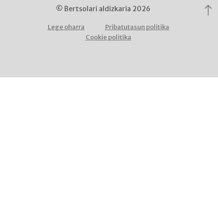
© Bertsolari aldizkaria 2026
Lege oharra
Pribatutasun politika
Cookie politika