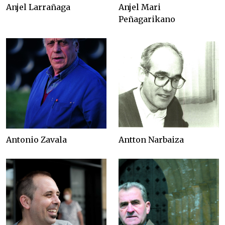
Anjel Larrañaga
Anjel Mari
Peñagarikano
Antonio Zavala
Antton Narbaiza