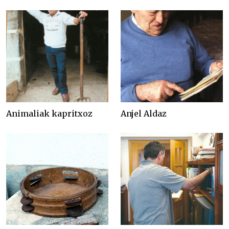
Animaliak kapritxoz
Anjel Aldaz