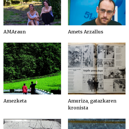
AMAraun
Amets Arzallus
Amezketa
Amuriza, gatazkaren
kronista