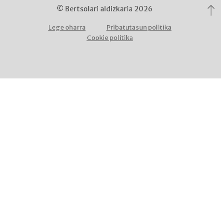
© Bertsolari aldizkaria 2026
Lege oharra
Pribatutasun politika
Cookie politika