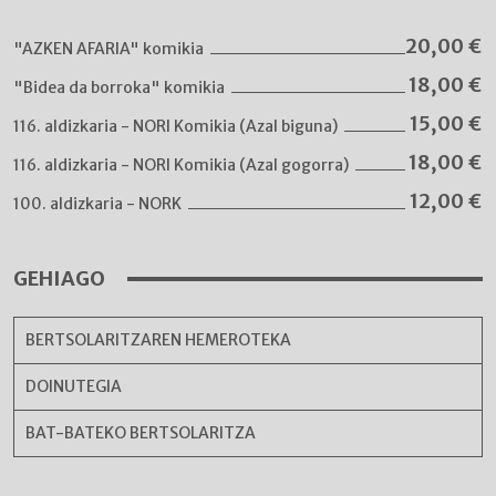
20,00
€
"AZKEN AFARIA" komikia
18,00
€
"Bidea da borroka" komikia
15,00
€
116. aldizkaria - NORI Komikia (Azal biguna)
18,00
€
116. aldizkaria - NORI Komikia (Azal gogorra)
12,00
€
100. aldizkaria - NORK
GEHIAGO
BERTSOLARITZAREN HEMEROTEKA
DOINUTEGIA
BAT-BATEKO BERTSOLARITZA