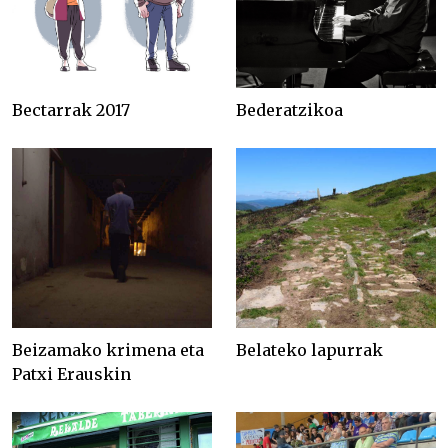
Bectarrak 2017
Bederatzikoa
Beizamako krimena eta
Belateko lapurrak
Patxi Erauskin