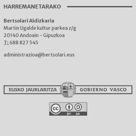
HARREMANETARAKO
Bertsolari Aldizkaria
Martin Ugalde kultur parkea z/g
20140 Andoain - Gipuzkoa
T:
688 827 545
administrazioa@bertsolari.eus