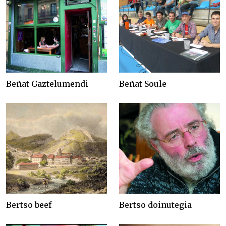
Beñat Gaztelumendi
Beñat Soule
Bertso beef
Bertso doinutegia