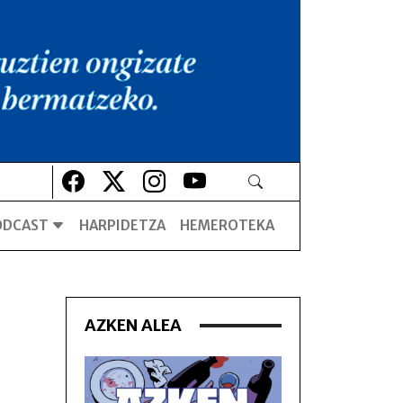
Lehio berrian irekiko da
Lehio berrian irekiko da
Lehio berrian irekiko da
Lehio berrian irekiko da
ODCAST
HARPIDETZA
HEMEROTEKA
AZKEN ALEA