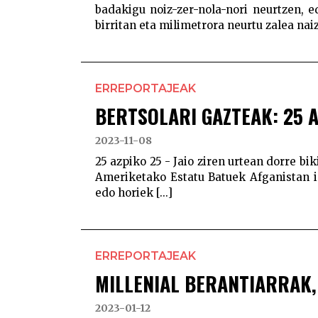
badakigu noiz-zer-nola-nori neurtzen, 
birritan eta milimetrora neurtu zalea naize
ERREPORTAJEAK
BERTSOLARI GAZTEAK: 25 A
2023-11-08
25 azpiko 25 - Jaio ziren urtean dorre bi
Ameriketako Estatu Batuek Afganistan i
edo horiek [...]
ERREPORTAJEAK
MILLENIAL BERANTIARRAK
2023-01-12