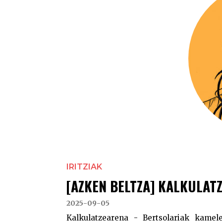
IRITZIAK
[AZKEN BELTZA] KALKULAT
2025-09-05
Kalkulatzearena - Bertsolariak kamele