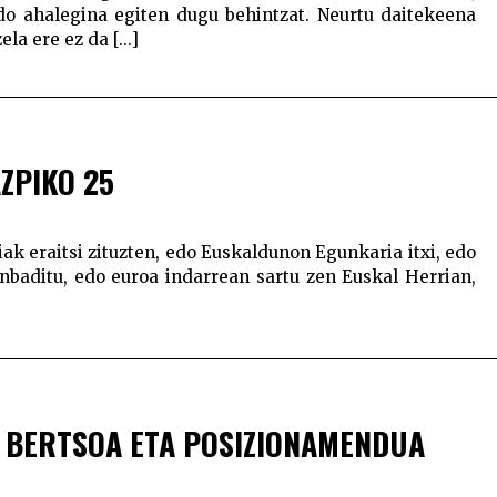
edo ahalegina egiten dugu behintzat. Neurtu daitekeena
la ere ez da [...]
ZPIKO 25
kiak eraitsi zituzten, edo Euskaldunon Egunkaria itxi, edo
nbaditu, edo euroa indarrean sartu zen Euskal Herrian,
, BERTSOA ETA POSIZIONAMENDUA