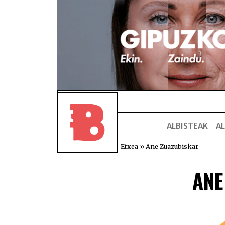
ALBISTEAK
AL
Etxea
»
Ane Zuazubiskar
ANE