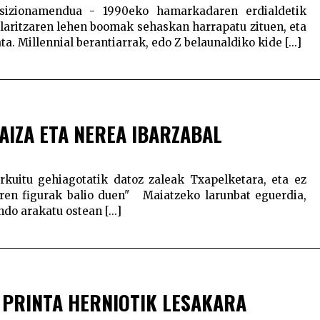
posizionamendua - 1990eko hamarkadaren erdialdetik
solaritzaren lehen boomak sehaskan harrapatu zituen, eta
. Millennial berantiarrak, edo Z belaunaldiko kide [...]
AIZA ETA NEREA IBARZABAL
irkuitu gehiagotatik datoz zaleak Txapelketara, eta ez
aren figurak balio duen" Maiatzeko larunbat eguerdia,
o arakatu ostean [...]
 PRINTA HERNIOTIK LESAKARA