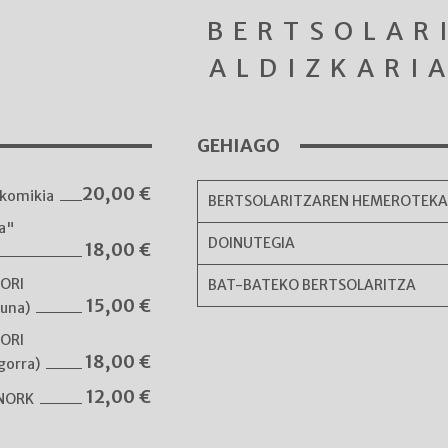
BERTSOLAR
ALDIZKARI
GEHIAGO
20,00
€
komikia
BERTSOLARITZAREN HEMEROTEK
ka"
DOINUTEGIA
18,00
€
NORI
BAT-BATEKO BERTSOLARITZA
15,00
€
guna)
NORI
18,00
€
gorra)
12,00
€
 NORK