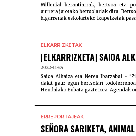
Millenial berantiarrak, bertsoa eta 
aurrera jaiotako bertsolariak dira. Bert
bigarrenak eskolarteko txapelketak pasata
ELKARRIZKETAK
[ELKARRIZKETA] SAIOA ALK
2022-11-24
Saioa Alkaiza eta Nerea Ibarzabal - "Z
dakit gaur egun bertsolari todoterreno
Hendaiako Enbata gaztetxea. Agendak ond
ERREPORTAJEAK
SEÑORA SARIKETA, ANIMAL