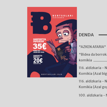
DENDA
"AZKEN AFARIA" 
"Bidea da borro
komikia
116. aldizkaria - 
Komikia (Azal bi
116. aldizkaria - 
Komikia (Azal go
100. aldizkaria -