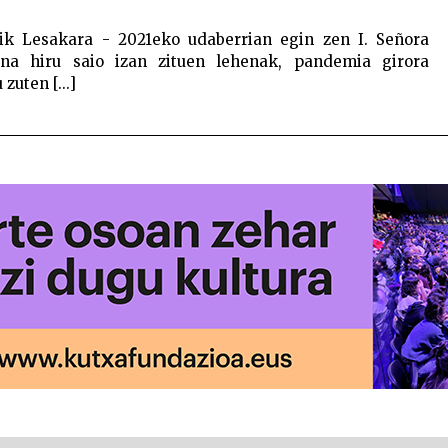
tik Lesakara - 2021eko udaberrian egin zen I. Señora
ina hiru saio izan zituen lehenak, pandemia girora
zuten [...]