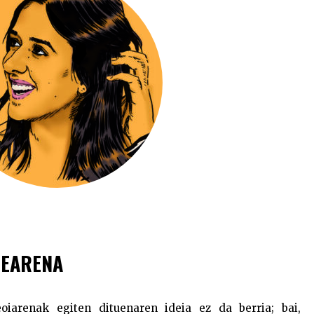
ZEARENA
oiarenak egiten dituenaren ideia ez da berria; bai,