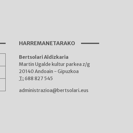
I
A
HARREMANETARAKO
Bertsolari Aldizkaria
A
Martin Ugalde kultur parkea z/g
20140 Andoain - Gipuzkoa
T:
688 827 545
administrazioa@bertsolari.eus