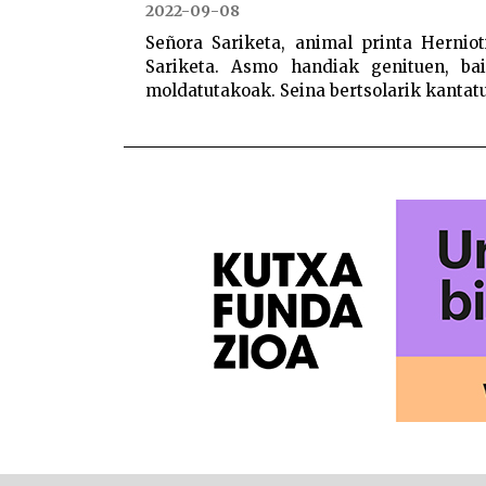
2022-09-08
Señora Sariketa, animal printa Hernio
Sariketa. Asmo handiak genituen, ba
moldatutakoak. Seina bertsolarik kantatu 