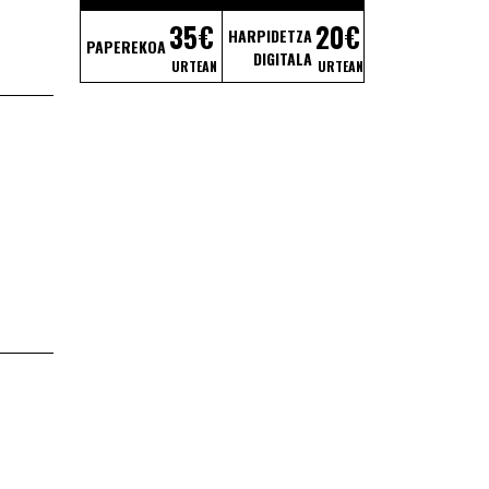
35€
20€
HARPIDETZA
PAPEREKOA
DIGITALA
URTEAN
URTEAN