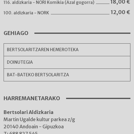
18,00
€
116. aldizkaria - NORI Komikia (Azal gogorra)
12,00
€
100. aldizkaria - NORK
GEHIAGO
BERTSOLARITZAREN HEMEROTEKA
DOINUTEGIA
BAT-BATEKO BERTSOLARITZA
HARREMANETARAKO
Bertsolari Aldizkaria
Martin Ugalde kultur parkea z/g
20140 Andoain - Gipuzkoa
T:
688 827 545