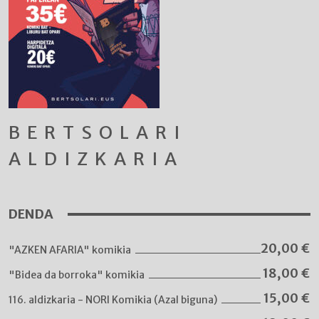
BERTSOLARI
ALDIZKARIA
DENDA
20,00
€
"AZKEN AFARIA" komikia
18,00
€
"Bidea da borroka" komikia
15,00
€
116. aldizkaria - NORI Komikia (Azal biguna)