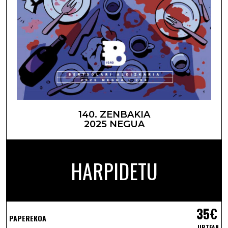
140. ZENBAKIA
2025 NEGUA
HARPIDETU
35€
PAPEREKOA
URTEAN