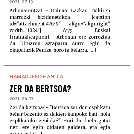
2021-07-19
Arbonarentzat - Doinua: Lazkao Txikiren
marrazki bizidunetakoa [caption
id="attachment_47639" align="alignright"
width="1024"] Arg:; Euskal
Irratiak[/caption] Arbonan ere zorroztua
da Diruaren aztaparra Aurre egin da
okupaturik Pentze, soro ta belarra. [...]
HAMARREKO HANDIA
ZER DA BERTSOA?
2021-06-17
Zer da bertsoa? - "Bertsoa zer den esplikatu
behar bazenio ez dakien kanpoko bati, nola
esplikatuko zenioke?" Hori da duela gutxi
neri ere egin didaten galdera, eta egia
erran, uste [...]