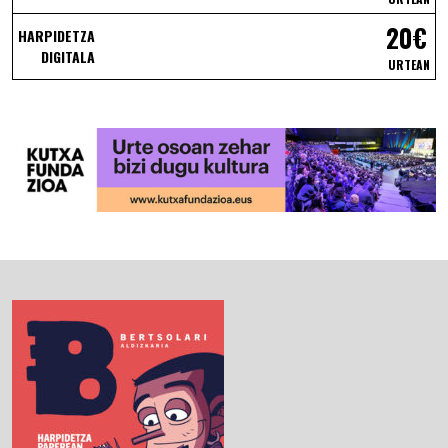
20€
HARPIDETZA
DIGITALA
URTEAN