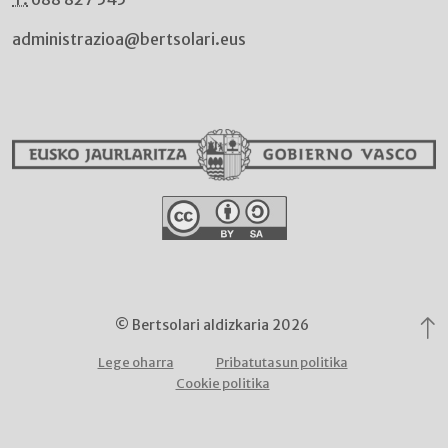
administrazioa@bertsolari.eus
© Bertsolari aldizkaria 2026
Lege oharra
Pribatutasun politika
Cookie politika