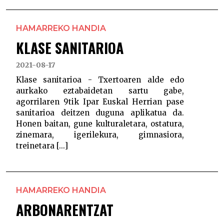
HAMARREKO HANDIA
KLASE SANITARIOA
2021-08-17
Klase sanitarioa - Txertoaren alde edo
aurkako eztabaidetan sartu gabe,
agorrilaren 9tik Ipar Euskal Herrian pase
sanitarioa deitzen duguna aplikatua da.
Honen baitan, gune kulturaletara, ostatura,
zinemara, igerilekura, gimnasiora,
treinetara [...]
HAMARREKO HANDIA
ARBONARENTZAT