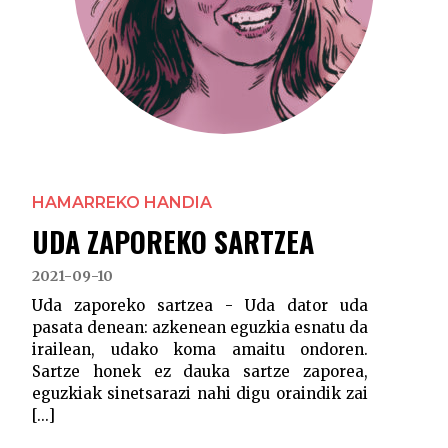
HAMARREKO HANDIA
UDA ZAPOREKO SARTZEA
2021-09-10
Uda zaporeko sartzea - Uda dator uda
pasata denean: azkenean eguzkia esnatu da
irailean, udako koma amaitu ondoren.
Sartze honek ez dauka sartze zaporea,
eguzkiak sinetsarazi nahi digu oraindik zai
[...]