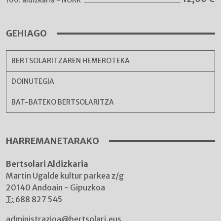
100. aldizkaria - NORK
GEHIAGO
BERTSOLARITZAREN HEMEROTEKA
DOINUTEGIA
BAT-BATEKO BERTSOLARITZA
HARREMANETARAKO
Bertsolari Aldizkaria
Martin Ugalde kultur parkea z/g
20140 Andoain - Gipuzkoa
T:
688 827 545
administrazioa@bertsolari.eus