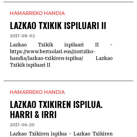
HAMARREKO HANDIA
LAZKAO TXIKIK ISPILUARI II
2017-08-02
Lazkao Txikik ispiluari II -
https://www.bertsolari.eus//zortziko-
handia/lazkao-txikiren-ispilua/ Lazkao
Txikik ispiluari II
HAMARREKO HANDIA
LAZKAO TXIKIREN ISPILUA.
HARRI & IRRI
2017-06-20
Lazkao Txikiren ispilua - Lazkao Txikiren