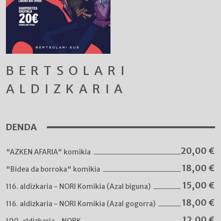
BERTSOLARI
ALDIZKARIA
DENDA
20,00
€
"AZKEN AFARIA" komikia
18,00
€
"Bidea da borroka" komikia
15,00
€
116. aldizkaria - NORI Komikia (Azal biguna)
18,00
€
116. aldizkaria - NORI Komikia (Azal gogorra)
12,00
€