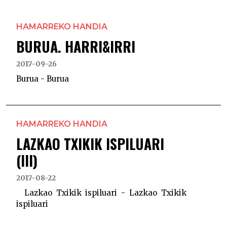
HAMARREKO HANDIA
BURUA. HARRI&IRRI
2017-09-26
Burua - Burua
HAMARREKO HANDIA
LAZKAO TXIKIK ISPILUARI
(III)
2017-08-22
Lazkao Txikik ispiluari - Lazkao Txikik
ispiluari