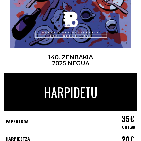
140. ZENBAKIA
2025 NEGUA
HARPIDETU
35€
PAPEREKOA
URTEAN
20€
HARPIDETZA