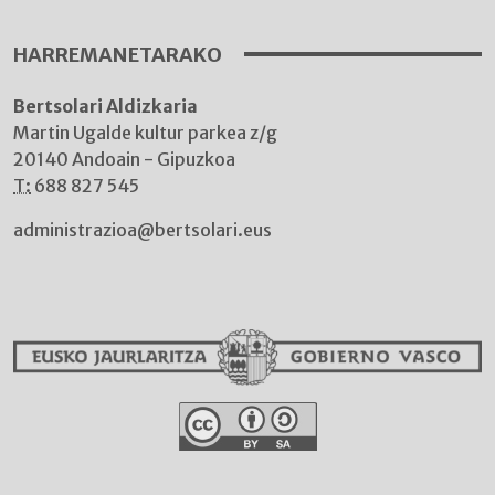
HARREMANETARAKO
Bertsolari Aldizkaria
Martin Ugalde kultur parkea z/g
20140 Andoain - Gipuzkoa
T:
688 827 545
administrazioa@bertsolari.eus