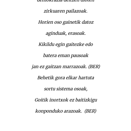
zirkuaren pailazoak.
Horien oso gainetik datoz
aginduak, erasoak.
Kikildu egin gaitezke edo
batera eman pausoak
jan ez gaitzan marrazoak. (BER)
Behetik gora elkar hartuta
sortu sistema osoak,
Goitik inortxok ez baitizkigu
konponduko arazoak. (BER)