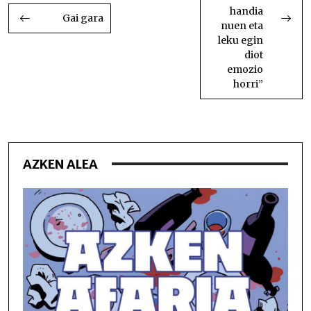
handia
Gai gara
nuen eta
leku egin
diot
emozio
horri”
AZKEN ALEA