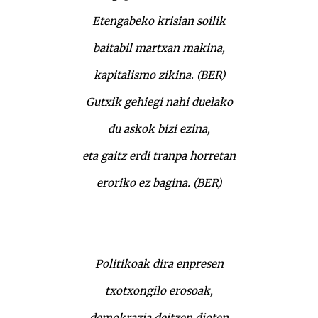
Etengabeko krisian soilik
baitabil martxan makina,
kapitalismo zikina. (BER)
Gutxik gehiegi nahi duelako
du askok bizi ezina,
eta gaitz erdi tranpa horretan
eroriko ez bagina. (BER)
Politikoak dira enpresen
txotxongilo erosoak,
demokrazia deitzen dioten