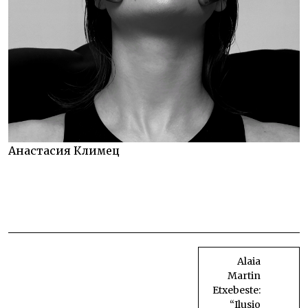
Анастасия Климец
Behetik gora elkar hartuta
BIDALKETETAN
ZEHAR
Alaia
Martin
NABIGATU
Etxebeste:
“Ilusio