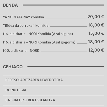
DENDA
20,00
€
"AZKEN AFARIA" komikia
18,00
€
"Bidea da borroka" komikia
15,00
€
116. aldizkaria - NORI Komikia (Azal biguna)
18,00
€
116. aldizkaria - NORI Komikia (Azal gogorra)
12,00
€
100. aldizkaria - NORK
GEHIAGO
BERTSOLARITZAREN HEMEROTEKA
DOINUTEGIA
BAT-BATEKO BERTSOLARITZA