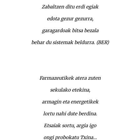
Zabaltzen ditu erdi egiak
edota gezur gezurra,
garagardoak bitsa bezala
behar du sistemak beldurra. (BER)
Farmazeutikek atera zuten
sekulako etekina,
armagin eta energetikek
lortu nahi dute berdina.
Etsaiak sortu, argia igo
ongi probokatu Txina…