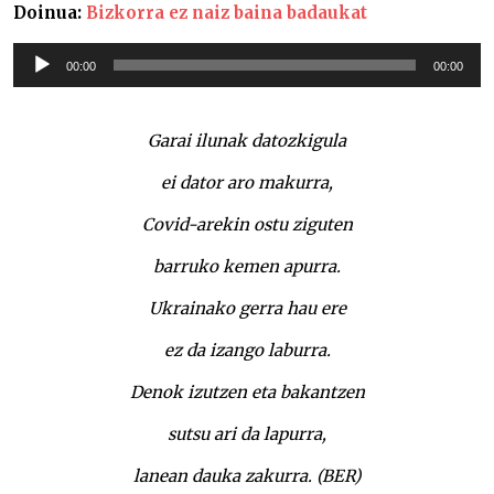
Doinua:
Bizkorra ez naiz baina badaukat
Soinu
00:00
00:00
erreproduzigailua
Garai ilunak datozkigula
ei dator aro makurra,
Covid-arekin ostu ziguten
barruko kemen apurra.
Ukrainako gerra hau ere
ez da izango laburra.
Denok izutzen eta bakantzen
sutsu ari da lapurra,
lanean dauka zakurra. (BER)