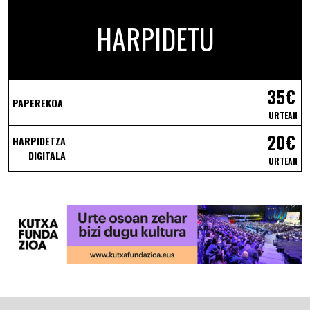
HARPIDETU
35€
PAPEREKOA
URTEAN
20€
HARPIDETZA
DIGITALA
URTEAN