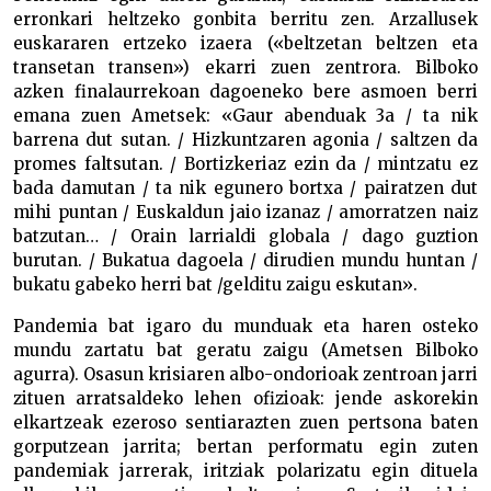
erronkari heltzeko gonbita berritu zen. Arzallusek
euskararen ertzeko izaera («beltzetan beltzen eta
transetan transen») ekarri zuen zentrora. Bilboko
azken finalaurrekoan dagoeneko bere asmoen berri
emana zuen Ametsek: «Gaur abenduak 3a / ta nik
barrena dut sutan. / Hizkuntzaren agonia / saltzen da
promes faltsutan. / Bortizkeriaz ezin da / mintzatu ez
bada damutan / ta nik egunero bortxa / pairatzen dut
mihi puntan / Euskaldun jaio izanaz / amorratzen naiz
batzutan… / Orain larrialdi globala / dago guztion
burutan. / Bukatua dagoela / dirudien mundu huntan /
bukatu gabeko herri bat /gelditu zaigu eskutan».
Pandemia bat igaro du munduak eta haren osteko
mundu zartatu bat geratu zaigu (Ametsen Bilboko
agurra). Osasun krisiaren albo-ondorioak zentroan jarri
zituen arratsaldeko lehen ofizioak: jende askorekin
elkartzeak ezeroso sentiarazten zuen pertsona baten
gorputzean jarrita; bertan performatu egin zuten
pandemiak jarrerak, iritziak polarizatu egin dituela