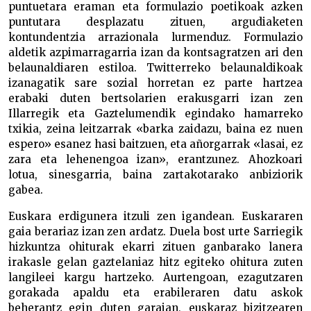
puntuetara eraman eta formulazio poetikoak azken
puntutara desplazatu zituen, argudiaketen
kontundentzia arrazionala lurmenduz. Formulazio
aldetik azpimarragarria izan da kontsagratzen ari den
belaunaldiaren estiloa. Twitterreko belaunaldikoak
izanagatik sare sozial horretan ez parte hartzea
erabaki duten bertsolarien erakusgarri izan zen
Illarregik eta Gaztelumendik egindako hamarreko
txikia, zeina leitzarrak «barka zaidazu, baina ez nuen
espero» esanez hasi baitzuen, eta añorgarrak «lasai, ez
zara eta lehenengoa izan», erantzunez. Ahozkoari
lotua, sinesgarria, baina zartakotarako anbiziorik
gabea.
Euskara erdigunera itzuli zen igandean. Euskararen
gaia berariaz izan zen ardatz. Duela bost urte Sarriegik
hizkuntza ohiturak ekarri zituen ganbarako lanera
irakasle gelan gaztelaniaz hitz egiteko ohitura zuten
langileei kargu hartzeko. Aurtengoan, ezagutzaren
gorakada apaldu eta erabileraren datu askok
beherantz egin duten garaian, euskaraz bizitzearen