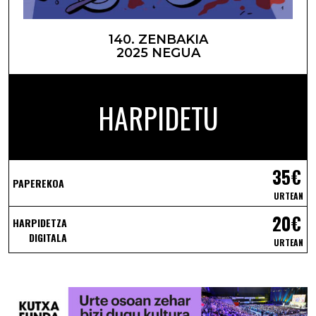
140. ZENBAKIA
2025 NEGUA
HARPIDETU
35€
PAPEREKOA
URTEAN
20€
HARPIDETZA
DIGITALA
URTEAN