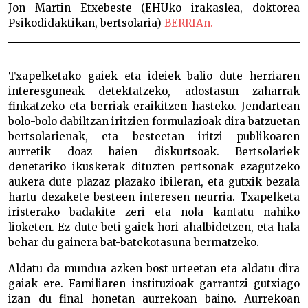
Jon Martin Etxebeste (EHUko irakaslea, doktorea
Psikodidaktikan, bertsolaria)
BERRIAn.
Txapelketako gaiek eta ideiek balio dute herriaren
interesguneak detektatzeko, adostasun zaharrak
finkatzeko eta berriak eraikitzen hasteko. Jendartean
bolo-bolo dabiltzan iritzien formulazioak dira batzuetan
bertsolarienak, eta besteetan iritzi publikoaren
aurretik doaz haien diskurtsoak. Bertsolariek
denetariko ikuskerak dituzten pertsonak ezagutzeko
aukera dute plazaz plazako ibileran, eta gutxik bezala
hartu dezakete besteen interesen neurria. Txapelketa
iristerako badakite zeri eta nola kantatu nahiko
lioketen. Ez dute beti gaiek hori ahalbidetzen, eta hala
behar du gainera bat-batekotasuna bermatzeko.
Aldatu da mundua azken bost urteetan eta aldatu dira
gaiak ere. Familiaren instituzioak garrantzi gutxiago
izan du final honetan aurrekoan baino. Aurrekoan