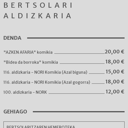
BERTSOLARI
ALDIZKARIA
DENDA
20,00
€
"AZKEN AFARIA" komikia
18,00
€
"Bidea da borroka" komikia
15,00
€
116. aldizkaria - NORI Komikia (Azal biguna)
18,00
€
116. aldizkaria - NORI Komikia (Azal gogorra)
12,00
€
100. aldizkaria - NORK
GEHIAGO
BERTSOLARITZAREN HEMEROTEKA