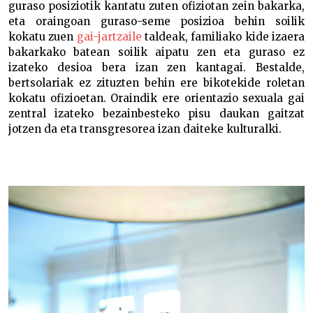
guraso posiziotik kantatu zuten ofiziotan zein bakarka,
eta oraingoan guraso-seme posizioa behin soilik
kokatu zuen
gai-jartzaile
taldeak, familiako kide izaera
bakarkako batean soilik aipatu zen eta guraso ez
izateko desioa bera izan zen kantagai. Bestalde,
bertsolariak ez zituzten behin ere bikotekide roletan
kokatu ofizioetan. Oraindik ere orientazio sexuala gai
zentral izateko bezainbesteko pisu daukan gaitzat
jotzen da eta transgresorea izan daiteke kulturalki.