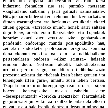
elkarrekiko enpatia ahultzeraino. Sustraik ideia
indartsua formulatu zue sei puntuko motzean:
«kapitalismo salbaian / jarri gaituzte salmahaian».
Hitz jokoaren bidez sistema ekonomikoak zeharkatzen
dituen osasungintza eta hezkuntza eztulkaria ekarri
zituen gogora. «Erretako mundu honek sarri saltzen
digu kea», aipatu zuen Ibarzabalek, eta Lujanbiok
berariaz ekarri zuen zentrora azken ganbarakoan
pandemia ondorengo mundu post-apoliktiko hau,
zeinetan kudeaketa publikoaren eraginez komuna
dena «komun zulotik» joan den eta indibidualismo
pertsonalaren ondoren «elkar zaintza» haizeak
eraman duen. Nortasun aldetik kolektibotasuna
urratuta geratu zaigu, ixolaldiaren indibidualizazio
prozesua azkartu du: «hobeak irten behar genuen / ta
lehengoak irten gara», amaitu zuen lehen bertsoa.
Txapela bururatu ondorengo agurrean, ordea, etsipen
horren kontrapisuko mezua zabaldu zuen:
«desesperantzari» «borroka irabazteko». Ibartzabalek
gogorarazi zigun «ekintza iraultzaile bat» dela elkarri
entzutea; eta hala izanik, dantzatu dezagun mingaina,