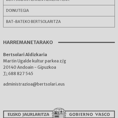
DOINUTEGIA
BAT-BATEKO BERTSOLARITZA
HARREMANETARAKO
Bertsolari Aldizkaria
Martin Ugalde kultur parkea z/g
20140 Andoain - Gipuzkoa
T:
688 827 545
administrazioa@bertsolari.eus