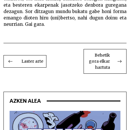
eta besteren ekarpenak jasotzeko denbora guregana
dezagun. Sor ditzagun mundu bukatu gabe honi forma
emango dioten hiru (uni)bertso, nahi dugun doinu eta
neurrian. Gai gara.
Gai gara Gai gara Gai gara Gai gara
BIDALKETETAN
ZEHAR
Behetik
Laster arte
gora elkar
NABIGATU
hartuta
AZKEN ALEA