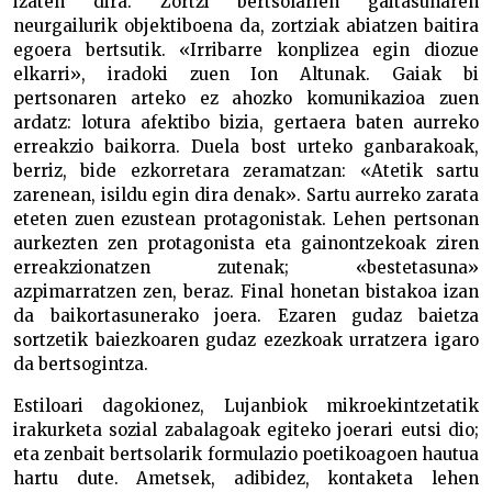
izaten dira. Zortzi bertsolarien gaitasunaren
neurgailurik objektiboena da, zortziak abiatzen baitira
egoera bertsutik. «Irribarre konplizea egin diozue
elkarri», iradoki zuen Ion Altunak. Gaiak bi
pertsonaren arteko ez ahozko komunikazioa zuen
ardatz: lotura afektibo bizia, gertaera baten aurreko
erreakzio baikorra. Duela bost urteko ganbarakoak,
berriz, bide ezkorretara zeramatzan: «Atetik sartu
zarenean, isildu egin dira denak». Sartu aurreko zarata
eteten zuen ezustean protagonistak. Lehen pertsonan
aurkezten zen protagonista eta gainontzekoak ziren
erreakzionatzen zutenak; «bestetasuna»
azpimarratzen zen, beraz. Final honetan bistakoa izan
da baikortasunerako joera. Ezaren gudaz baietza
sortzetik baiezkoaren gudaz ezezkoak urratzera igaro
da bertsogintza.
Estiloari dagokionez, Lujanbiok mikroekintzetatik
irakurketa sozial zabalagoak egiteko joerari eutsi dio;
eta zenbait bertsolarik formulazio poetikoagoen hautua
hartu dute. Ametsek, adibidez, kontaketa lehen