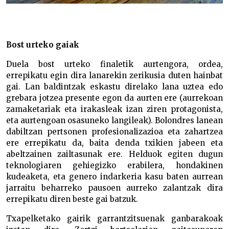
Bost urteko gaiak
Duela bost urteko finaletik aurtengora, ordea,
errepikatu egin dira lanarekin zerikusia duten hainbat
gai. Lan baldintzak eskastu direlako lana uztea edo
grebara jotzea presente egon da aurten ere (aurrekoan
zamaketariak eta irakasleak izan ziren protagonista,
eta aurtengoan osasuneko langileak). Bolondres lanean
dabiltzan pertsonen profesionalizazioa eta zahartzea
ere errepikatu da, baita denda txikien jabeen eta
abeltzainen zailtasunak ere. Helduok egiten dugun
teknologiaren gehiegizko erabilera, hondakinen
kudeaketa, eta genero indarkeria kasu baten aurrean
jarraitu beharreko pausoen aurreko zalantzak dira
errepikatu diren beste gai batzuk.
Txapelketako gairik garrantzitsuenak ganbarakoak