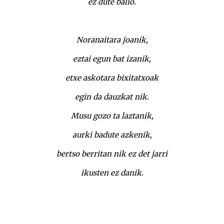
ez dute balio.
Noranaitara joanik,
eztai egun bat izanik,
etxe askotara bixitatxoak
egin da dauzkat nik.
Musu gozo ta laztanik,
aurki badute azkenik,
bertso berritan nik ez det jarri
ikusten ez danik.