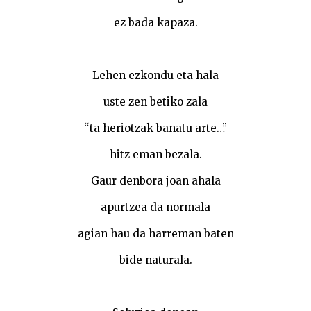
ez bada kapaza.
Lehen ezkondu eta hala
uste zen betiko zala
“ta heriotzak banatu arte…”
hitz eman bezala.
Gaur denbora joan ahala
apurtzea da normala
agian hau da harreman baten
bide naturala.