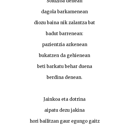
Soluzioa denean
dagola barkamenean
diozu baina nik zalantza bat
badut barrenean:
pazientzia azkenean
bukatzen da gehienean
beti barkatu behar duena
berdina denean.
Jainkoa eta dotrina
aipatu dezu jakina
hori bailitzan gaur egungo gaitz