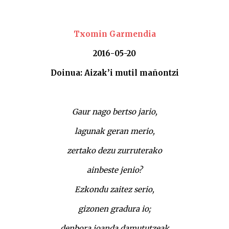
Txomin Garmendia
2016-05-20
Doinua: Aizak’i mutil mañontzi
Gaur nago bertso jario,
lagunak geran merio,
zertako dezu zurruterako
ainbeste jenio?
Ezkondu zaitez serio,
gizonen gradura io;
denbora joanda damututzeak