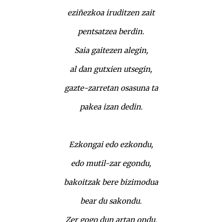
eziñezkoa iruditzen zait
pentsatzea berdin.
Saia gaitezen alegin,
al dan gutxien utsegin,
gazte-zarretan osasuna ta
pakea izan dedin.
Ezkongai edo ezkondu,
edo mutil-zar egondu,
bakoitzak bere bizimodua
bear du sakondu.
Zer gogo dun artan ondu,