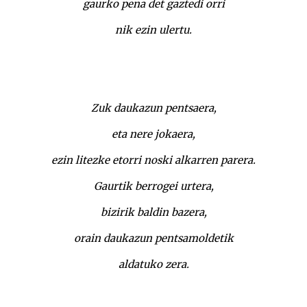
gaurko pena det gaztedi orri
nik ezin ulertu.
Zuk daukazun pentsaera,
eta nere jokaera,
ezin litezke etorri noski alkarren parera.
Gaurtik berrogei urtera,
bizirik baldin bazera,
orain daukazun pentsamoldetik
aldatuko zera.