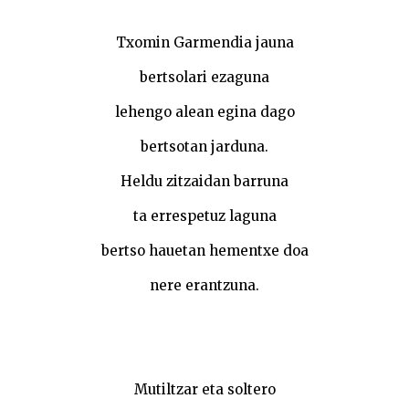
Txomin Garmendia jauna
bertsolari ezaguna
lehengo alean egina dago
bertsotan jarduna.
Heldu zitzaidan barruna
ta errespetuz laguna
bertso hauetan hementxe doa
nere erantzuna.
Mutiltzar eta soltero