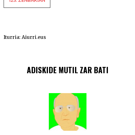
125. ZENBAKIAN
Txomin Garmendia eta Unai Mendizabal –
Iturria:
Aiurri.eus
ADISKIDE MUTIL ZAR BATI