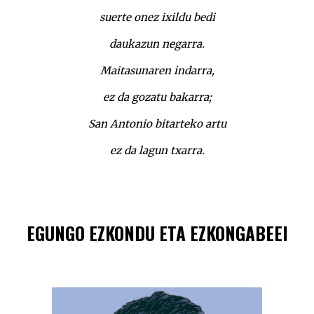
suerte onez ixildu bedi
daukazun negarra.
Maitasunaren indarra,
ez da gozatu bakarra;
San Antonio bitarteko artu
ez da lagun txarra.
EGUNGO EZKONDU ETA EZKONGABEEI