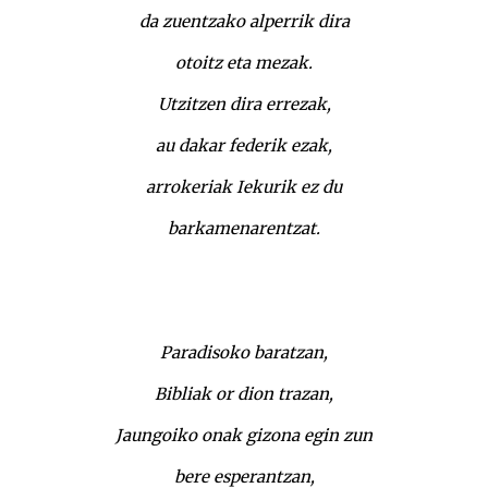
da zuentzako alperrik dira
otoitz eta mezak.
Utzitzen dira errezak,
au dakar federik ezak,
arrokeriak Iekurik ez du
barkamenarentzat.
Paradisoko baratzan,
Bibliak or dion trazan,
Jaungoiko onak gizona egin zun
bere esperantzan,