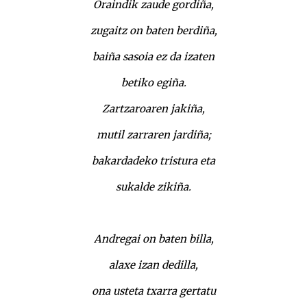
Oraindik zaude gordiña,
zugaitz on baten berdiña,
baiña sasoia ez da izaten
betiko egiña.
Zartzaroaren jakiña,
mutil zarraren jardiña;
bakardadeko tristura eta
sukalde zikiña.
Andregai on baten billa,
alaxe izan dedilla,
ona usteta txarra gertatu