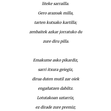
liteke sarrailla.
Gero arazoak milla,
tarten kutxako kartilla;
zenbaitek azkar jorratuko du
zure diru pilla.
Emakume asko pikardiz,
sarri itxura geiegiz,
dirua duten mutil zar oiek
engañatzen dabiltz.
Lotutakoan uztarriz,
ez dirade zure premiz;