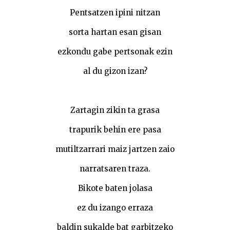
Pentsatzen ipini nitzan
sorta hartan esan gisan
ezkondu gabe pertsonak ezin
al du gizon izan?
Zartagin zikin ta grasa
trapurik behin ere pasa
mutiltzarrari maiz jartzen zaio
narratsaren traza.
Bikote baten jolasa
ez du izango erraza
baldin sukalde bat garbitzeko