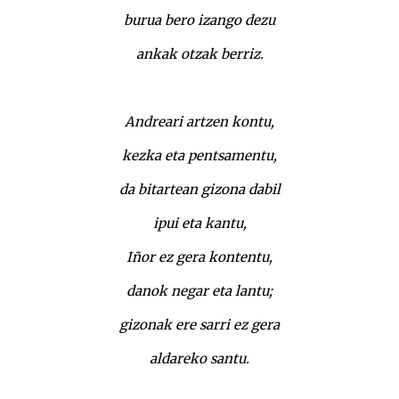
burua bero izango dezu
ankak otzak berriz.
Andreari artzen kontu,
kezka eta pentsamentu,
da bitartean gizona dabil
ipui eta kantu,
Iñor ez gera kontentu,
danok negar eta lantu;
gizonak ere sarri ez gera
aldareko santu.