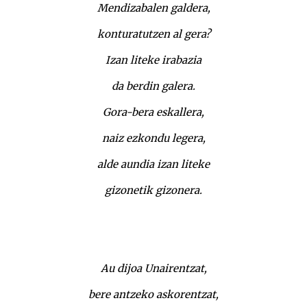
Mendizabalen galdera,
konturatutzen al gera?
Izan liteke irabazia
da berdin galera.
Gora-bera eskallera,
naiz ezkondu legera,
alde aundia izan liteke
gizonetik gizonera.
Au dijoa Unairentzat,
bere antzeko askorentzat,