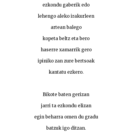
ezkondu gaberik edo
lehengo aleko irakurleen
artean balego
kopeta beltz eta bero
haserre xamarrik gero
ipiniko zan zure bertsoak
kantatu ezkero.
Bikote baten gerizan
jarri ta ezkondu elizan
egin beharra omen du gradu
batzuk igo ditzan.