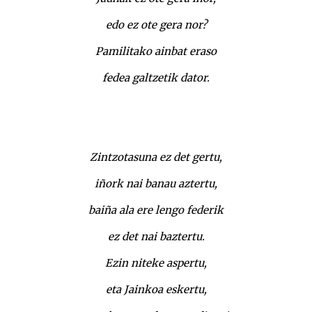
edo ez ote gera nor?
Pamilitako ainbat eraso
fedea galtzetik dator.
Zintzotasuna ez det gertu,
iñork nai banau aztertu,
baiña ala ere lengo federik
ez det nai baztertu.
Ezin niteke aspertu,
eta Jainkoa eskertu,