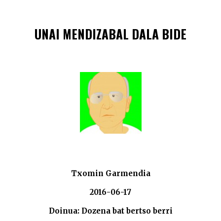
UNAI MENDIZABAL DALA BIDE
Txomin Garmendia
2016-06-17
Doinua: Dozena bat bertso berri