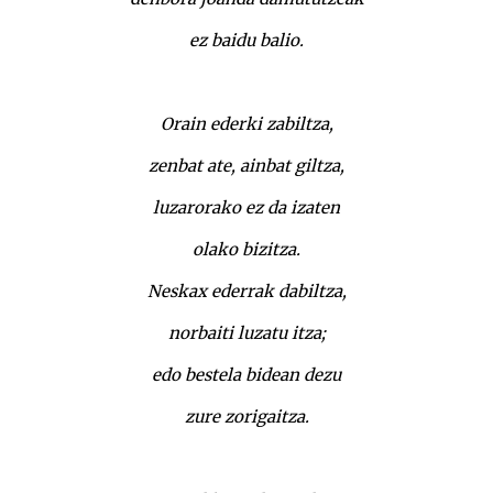
ez baidu balio.
Orain ederki zabiltza,
zenbat ate, ainbat giltza,
luzarorako ez da izaten
olako bizitza.
Neskax ederrak dabiltza,
norbaiti luzatu itza;
edo bestela bidean dezu
zure zorigaitza.