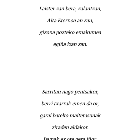
Laister zan bera, zalantzan,
Aita Eternoa an zan,
gizona pozteko emakumea
egiña izan zan.
Sarritan nago pentsakor,
berri txarrak emen da or,
garai bateko maitetasunak
ziraden aldakor.
Jaunak ez ote gera iñor,