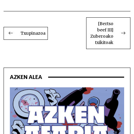
Mendizabal
BIDALKETETAN
ZEHAR
[Bertso
beef III]
NABIGATU
Txupinazoa
Zuberoako
txikitoak
AZKEN ALEA