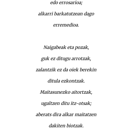
edo errosarioa;
alkarri barkatutzean dago
erremedioa.
Naigabeak eta pozak,
guk ez ditugu arrotzak,
zalantzik ez da oiek berekin
ditula ezkontzak.
Maitasunezko aitortzak,
ugaltzen ditu itz-otsak;
aberats dira alkar maitatzen
dakiten biotzak.