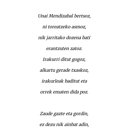
Unai Mendizabal bertsoz,
ni toreatzeko asmoz,
nik jarritako dozena bati
erantzuten zatoz.
Irakurri ditut gogoz,
alkartu gerade txaskoz,
irakurleak baditut eta
orrek ematen dida poz.
Zaude gazte eta gordin,
ez dezu nik ainbat adin,