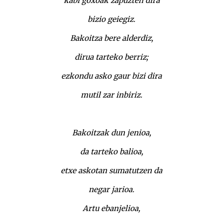
kabi goxoak zapuzten dira
bizio geiegiz.
Bakoitza bere alderdiz,
dirua tarteko berriz;
ezkondu asko gaur bizi dira
mutil zar inbiriz.
Bakoitzak dun jenioa,
da tarteko balioa,
etxe askotan sumatutzen da
negar jarioa.
Artu ebanjelioa,