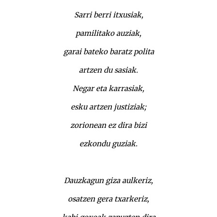
Sarri berri itxusiak,
pamilitako auziak,
garai bateko baratz polita
artzen du sasiak.
Negar eta karrasiak,
esku artzen justiziak;
zorionean ez dira bizi
ezkondu guziak.
Dauzkagun giza aulkeriz,
osatzen gera txarkeriz,