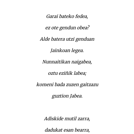
Garai bateko fedea,
ez ote gendun obea?
Alde batera utzi genduan
Jainkoan legea.
Nunnaitikan naigabea,
oztu eziñik labea;
komeni bada zuzen gaitzazu
guztion Jabea.
Adiskide mutil zarra,
dadukat esan bearra,