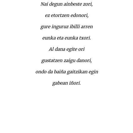
Nai degun ainbeste zori,
ez etortzen edonori,
gure inguruz ibilli arren
eunka eta eunka txori.
Al dana egite ori
gustatzen zaigu danori,
ondo da baiña gaitzikan egin
gabean iñori.
Txomin Garmendia eta Unai Mendizabal Txomin
Garmendia eta Unai Mendizabal Txomin Garmendia
eta Unai Mendizabal Txomin Garmendia eta Unai
Mendizabal
Txomin Garmendia eta Unai Mendizabal Txomin
Garmendia eta Unai Mendizabal Txomin Garmendia
eta Unai Mendizabal Txomin Garmendia eta Unai