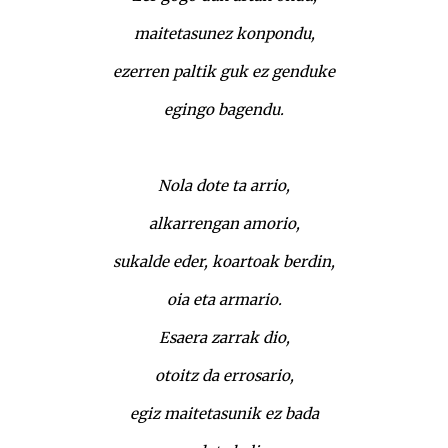
maitetasunez konpondu,
ezerren paltik guk ez genduke
egingo bagendu.
Nola dote ta arrio,
alkarrengan amorio,
sukalde eder, koartoak berdin,
oia eta armario.
Esaera zarrak dio,
otoitz da errosario,
egiz maitetasunik ez bada