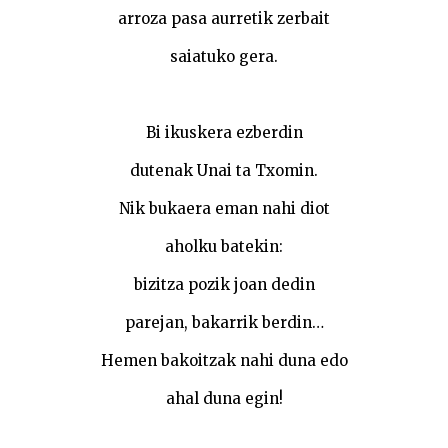
arroza pasa aurretik zerbait
saiatuko gera.
Bi ikuskera ezberdin
dutenak Unai ta Txomin.
Nik bukaera eman nahi diot
aholku batekin:
bizitza pozik joan dedin
parejan, bakarrik berdin…
Hemen bakoitzak nahi duna edo
ahal duna egin!