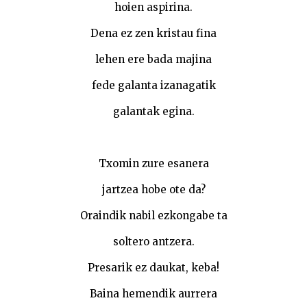
hoien aspirina.
Dena ez zen kristau fina
lehen ere bada majina
fede galanta izanagatik
galantak egina.
Txomin zure esanera
jartzea hobe ote da?
Oraindik nabil ezkongabe ta
soltero antzera.
Presarik ez daukat, keba!
Baina hemendik aurrera