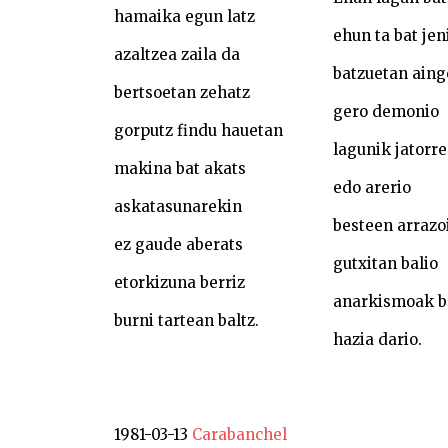
hamaika egun latz
ehun ta bat jen
azaltzea zaila da
batzuetan aing
bertsoetan zehatz
gero demonio
gorputz findu hauetan
lagunik jatorr
makina bat akats
edo arerio
askatasunarekin
besteen arrazo
ez gaude aberats
gutxitan balio
etorkizuna berriz
anarkismoak b
burni tartean baltz.
hazia dario.
1981-03-13
Carabanchel