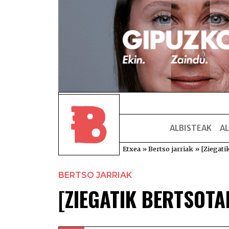
ALBISTEAK
AL
Etxea
»
Bertso jarriak
»
[Ziegati
BERTSO JARRIAK
[ZIEGATIK BERTSOTA