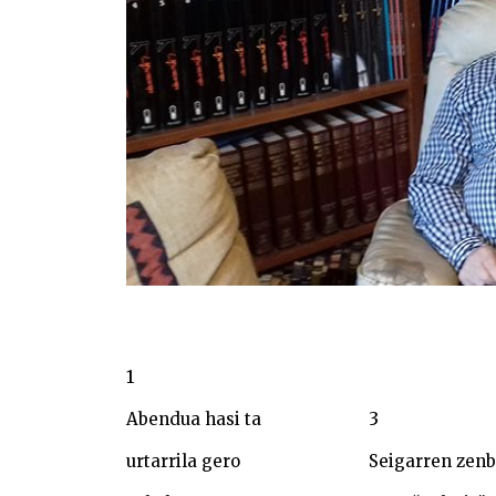
1
3
Abendua hasi ta
urtarrila gero
Seigarren zen