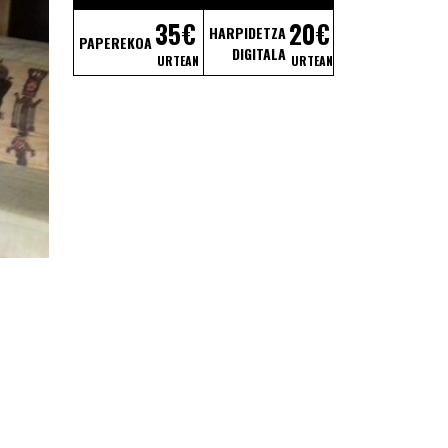
35€
20€
HARPIDETZA
PAPEREKOA
DIGITALA
URTEAN
URTEAN