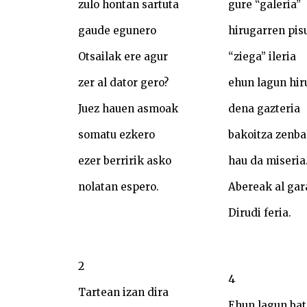
zulo hontan sartuta
gure “galeria”
gaude egunero
hirugarren pis
Otsailak ere agur
“ziega” ileria
zer al dator gero?
ehun lagun hi
Juez hauen asmoak
dena gazteria
somatu ezkero
bakoitza zenba
ezer berririk asko
hau da miseria
nolatan espero.
Abereak al gar
Dirudi feria.
2
4
Tartean izan dira
Ehun lagun bat