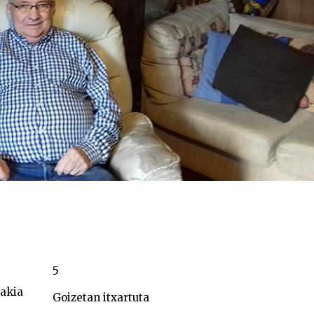
5
bakia
Goizetan itxartuta