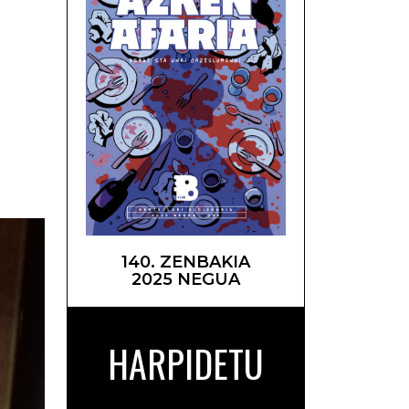
beita –
140. ZENBAKIA
2025 NEGUA
HARPIDETU