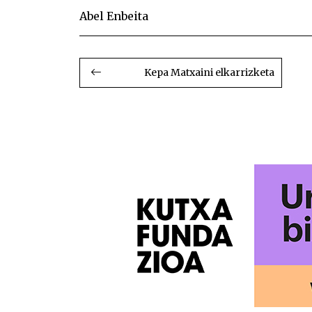
Abel
Enbeita
BIDALKETETAN
ZEHAR
Kepa Matxaini elkarrizketa
NABIGATU