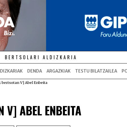
BERTSOLARI ALDIZKARIA
DIZKARIAK
DENDA
ARGAZKIAK
TESTU BILATZAILEA
P
k bertsotan V] Abel Enbeita
N V] ABEL ENBEITA