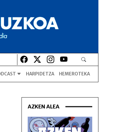
Lehio berrian irekiko da
Lehio berrian irekiko da
Lehio berrian irekiko da
Lehio berrian irekiko da
ODCAST
HARPIDETZA
HEMEROTEKA
AZKEN ALEA