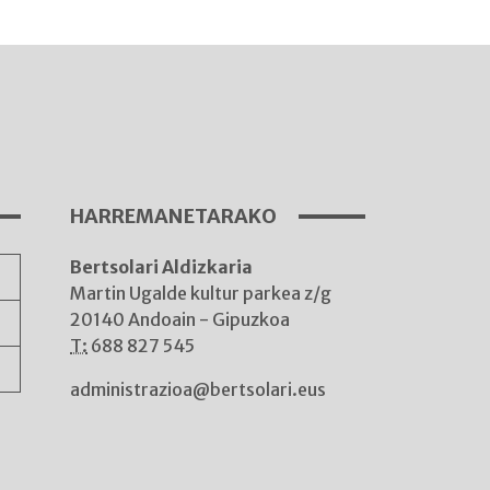
I
A
HARREMANETARAKO
Bertsolari Aldizkaria
A
Martin Ugalde kultur parkea z/g
20140 Andoain - Gipuzkoa
T:
688 827 545
administrazioa@bertsolari.eus