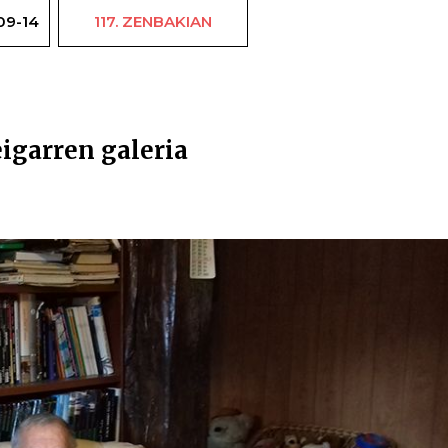
09-14
117. ZENBAKIAN
Abel En
eigarren galeria