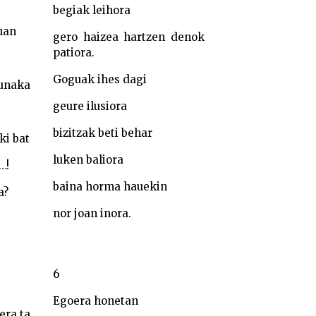
begiak leihora
uan
gero haizea hartzen denok
patiora.
Goguak ihes dagi
runaka
geure ilusiora
bizitzak beti behar
ki bat
luken baliora
…!
baina horma hauekin
a?
nor joan inora.
6
Egoera honetan
era ta