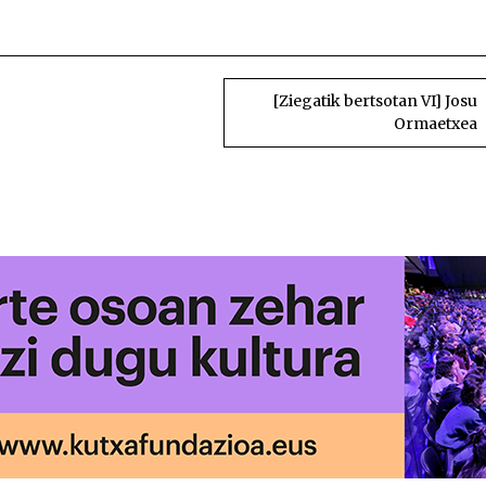
[Ziegatik bertsotan VI] Josu
Ormaetxea