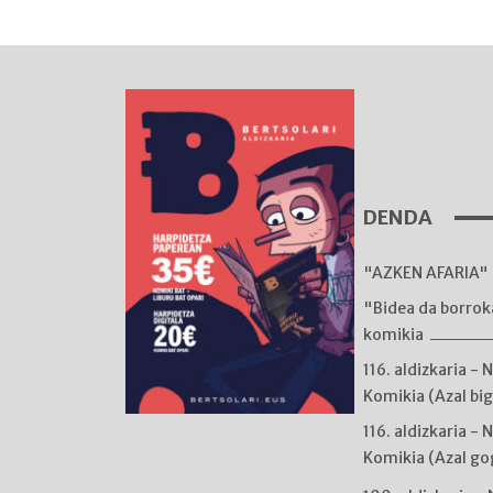
DENDA
"AZKEN AFARIA" 
"Bidea da borro
komikia
116. aldizkaria - 
Komikia (Azal bi
116. aldizkaria - 
Komikia (Azal go