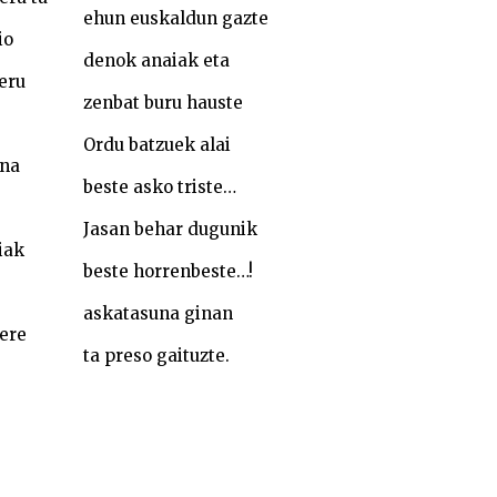
ehun euskaldun gazte
io
denok anaiak eta
eru
zenbat buru hauste
Ordu batzuek alai
ena
beste asko triste…
Jasan behar dugunik
iak
beste horrenbeste…!
askatasuna ginan
ere
ta preso gaituzte.