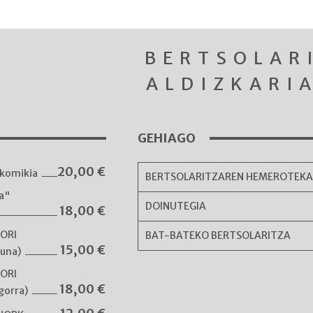
BERTSOLAR
ALDIZKARI
GEHIAGO
20,00
€
komikia
BERTSOLARITZAREN HEMEROTEK
ka"
DOINUTEGIA
18,00
€
NORI
BAT-BATEKO BERTSOLARITZA
15,00
€
guna)
NORI
18,00
€
gorra)