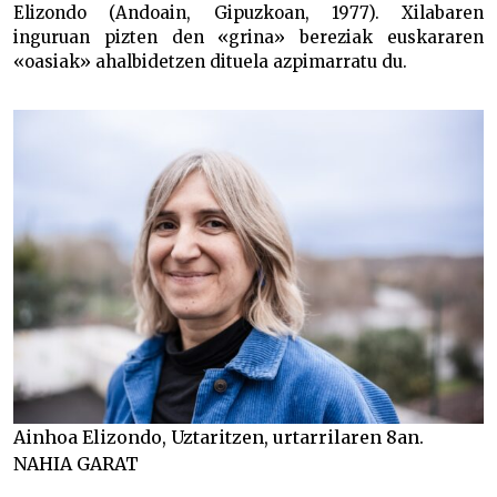
Elizondo (Andoain, Gipuzkoan, 1977). Xilabaren
inguruan pizten den «grina» bereziak euskararen
«oasiak» ahalbidetzen dituela azpimarratu du.
Ainhoa Elizondo, Uztaritzen, urtarrilaren 8an.
NAHIA GARAT