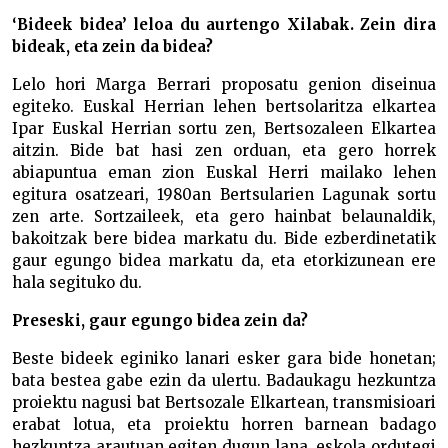
‘Bideek bidea’ leloa du aurtengo Xilabak. Zein dira
bideak, eta zein da bidea?
Lelo hori Marga Berrari proposatu genion diseinua
egiteko. Euskal Herrian lehen bertsolaritza elkartea
Ipar Euskal Herrian sortu zen, Bertsozaleen Elkartea
aitzin. Bide bat hasi zen orduan, eta gero horrek
abiapuntua eman zion Euskal Herri mailako lehen
egitura osatzeari, 1980an Bertsularien Lagunak sortu
zen arte. Sortzaileek, eta gero hainbat belaunaldik,
bakoitzak bere bidea markatu du. Bide ezberdinetatik
gaur egungo bidea markatu da, eta etorkizunean ere
hala segituko du.
Preseski, gaur egungo bidea zein da?
Beste bideek eginiko lanari esker gara bide honetan;
bata bestea gabe ezin da ulertu. Badaukagu hezkuntza
proiektu nagusi bat Bertsozale Elkartean, transmisioari
erabat lotua, eta proiektu horren barnean badago
hezkuntza arautuan egiten dugun lana, eskola ordutegi