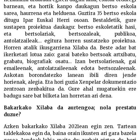
barnean, eta hortik kanpo daukagun bertso eskola
sarea, haurrena eta helduena. Guztira 35 bertso eskola
ditugu Ipar Euskal Herri osoan. Bestaldetik, gure
sustapen proiektua daukagu: bertso eskoletatik hasi,
eta bertsolariak, bertsozaleak, publikoa,
antolatzaileak… egitura horren sustatzeko proiektua.
Horren atalik ikusgarriena Xilaba da. Beste adar bat
ikerketari lotua zaio: garai bateko bertsoak artxibatu,
grabatu, biografiak osatu… Izan bertsolarienak, gai
emaileenak, antolatzaileenak edota bertsozaleenak.
Askotan borondatezko lanean ibili diren jende
horienak, alegia. Eta hori guzia Xenpelar dokumentazio
zentroan zenbakitua da. Gure ahal mugatuekin ere
badugu sare bat bilketa lan horretan ari dena.
Bakarkako Xilaba da aurtengoa; nola prestatu
duzue?
Azken bakarkako Xilaba 2021ean egin zen. Tartean
taldekakoa egin da, baina orain ikusten ari gara bazela