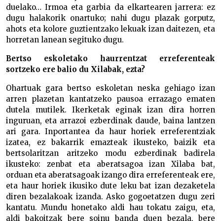
duelako… Irmoa eta garbia da elkartearen jarrera: ez
dugu halakorik onartuko; nahi dugu plazak gorputz,
ahots eta kolore guztientzako lekuak izan daitezen, eta
horretan lanean segituko dugu.
Bertso eskoletako haurrentzat erreferenteak
sortzeko ere balio du Xilabak, ezta?
Ohartuak gara bertso eskoletan neska gehiago izan
arren plazetan kantatzeko pausoa errazago ematen
dutela mutilek. Ikerketak eginak izan dira horren
inguruan, eta arrazoi ezberdinak daude, baina lantzen
ari gara. Inportantea da haur horiek erreferentziak
izatea, ez bakarrik emazteak ikusteko, baizik eta
bertsolaritzan aritzeko modu ezberdinak badirela
ikusteko: zenbat eta aberatsagoa izan Xilaba bat,
orduan eta aberatsagoak izango dira erreferenteak ere,
eta haur horiek ikusiko dute leku bat izan dezaketela
diren bezalakoak izanda. Asko gogoetatzen dugu zeri
kantatu. Mundu honetako aldi hau tokatu zaigu, eta,
aldi bakoitzak bere soinu banda duen bezala, bere