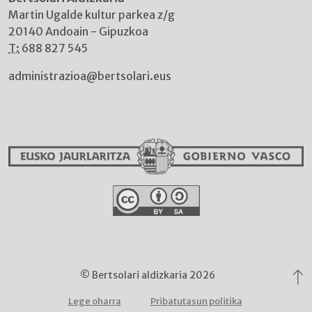
Martin Ugalde kultur parkea z/g
20140 Andoain - Gipuzkoa
T:
688 827 545
administrazioa@bertsolari.eus
© Bertsolari aldizkaria 2026
Lege oharra
Pribatutasun politika