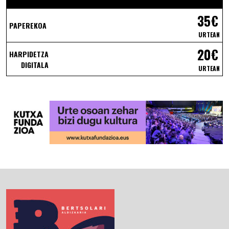
35€
PAPEREKOA
URTEAN
20€
HARPIDETZA
DIGITALA
URTEAN