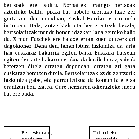
bertsoak ere baditu. Norbaitek oraingo bertsoak
aztertuko balitu, pixka bat hobeto ulertuko luke zer
gertatzen den munduan, Euskal Herrian eta mundu
intimoan. Hala, antzerkiak eta beste arteak bezala,
bertsolaritzak mundu honen idazkari lana egiteko balio
du. Ximun Fuschek ere halaxe erran zuen antzerkiari
dagokionez. Dena den, lehen lotura hizkuntza da, arte
hau euskaraz bakarrik egiten baita. Euskara hutsean
egiten den arte bakarrenetakoa da kasik; beraz, saioak
betetzen direla erraten dugunean, erraten ari gara
euskaraz betetzen direla. Bertsolaritzak ez du zentzurik
hizkuntza gabe, eta garrantzitsua da komunitate gisa
erantzun hori izatea. Gure herriaren adierazteko modu
bat ere bada.
Ainhoa Elizondo Ainhoa Elizondo Ainhoa Elizondo
Ainhoa Elizondo
BIDALKETETAN
ZEHAR
Berreskuratu,
Urtarrileko