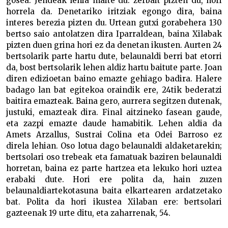
gosea. Jendeak lehia maite du: zerbait pizten du, hori
horrela da. Denetariko iritziak egongo dira, baina
interes berezia pizten du. Urtean gutxi gorabehera 130
bertso saio antolatzen dira Iparraldean, baina Xilabak
pizten duen grina hori ez da denetan ikusten. Aurten 24
bertsolarik parte hartu dute, belaunaldi berri bat etorri
da, bost bertsolarik lehen aldiz hartu baitute parte. Joan
diren edizioetan baino emazte gehiago badira. Halere
badago lan bat egitekoa oraindik ere, 24tik bederatzi
baitira emazteak. Baina gero, aurrera segitzen dutenak,
justuki, emazteak dira. Final aitzineko fasean gaude,
eta zazpi emazte daude hamabitik. Lehen aldia da
Amets Arzallus, Sustrai Colina eta Odei Barroso ez
direla lehian. Oso lotua dago belaunaldi aldaketarekin;
bertsolari oso trebeak eta famatuak baziren belaunaldi
horretan, baina ez parte hartzea eta lekuko hori uztea
erabaki dute. Hori ere polita da, hain zuzen
belaunaldiartekotasuna baita elkartearen ardatzetako
bat. Polita da hori ikustea Xilaban ere: bertsolari
gazteenak 19 urte ditu, eta zaharrenak, 54.