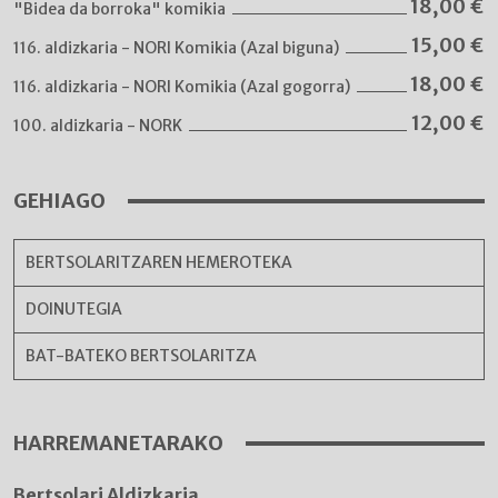
18,00
€
"Bidea da borroka" komikia
15,00
€
116. aldizkaria - NORI Komikia (Azal biguna)
18,00
€
116. aldizkaria - NORI Komikia (Azal gogorra)
12,00
€
100. aldizkaria - NORK
GEHIAGO
BERTSOLARITZAREN HEMEROTEKA
DOINUTEGIA
BAT-BATEKO BERTSOLARITZA
HARREMANETARAKO
Bertsolari Aldizkaria