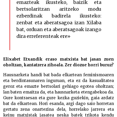
emazteak ikusteko, baizik eta
bertsolaritzan aritzeko modu
ezberdinak badirela ikusteko:
zenbat eta aberatsagoa izan Xilaba
bat, orduan eta aberatsagoak izango
dira erreferenteak ere»
Elixabet Etxandik eraso matxista bat jasan zuen
oholtzan, kantatzera zihoala. Zer diozue horri buruz?
Hausnarketa handi bat bada elkartean feminismoaren
eta berdintasunaren inguruan, eta ez da kasualitatea
geroz eta emazte bertsolari gehiago egotea oholtzan;
lan baten emaitza da, eta hausnarketa etengabekoa da.
Gure kontraesan eta gure kezka guziekin, gaia ardatz
bat da elkartean. Hori esanda, argi dago saio horretan
gertatu zena onartezina dela, horrelako jarrera eta
keinu matxistak jasatea neska batek trikota kendu