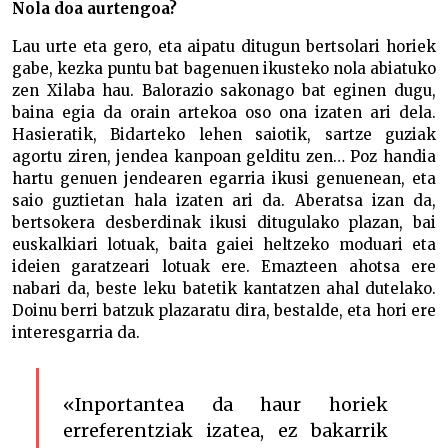
Nola doa aurtengoa?
Lau urte eta gero, eta aipatu ditugun bertsolari horiek
gabe, kezka puntu bat bagenuen ikusteko nola abiatuko
zen Xilaba hau. Balorazio sakonago bat eginen dugu,
baina egia da orain artekoa oso ona izaten ari dela.
Hasieratik, Bidarteko lehen saiotik, sartze guziak
agortu ziren, jendea kanpoan gelditu zen… Poz handia
hartu genuen jendearen egarria ikusi genuenean, eta
saio guztietan hala izaten ari da. Aberatsa izan da,
bertsokera desberdinak ikusi ditugulako plazan, bai
euskalkiari lotuak, baita gaiei heltzeko moduari eta
ideien garatzeari lotuak ere. Emazteen ahotsa ere
nabari da, beste leku batetik kantatzen ahal dutelako.
Doinu berri batzuk plazaratu dira, bestalde, eta hori ere
interesgarria da.
«Inportantea da haur horiek
erreferentziak izatea, ez bakarrik