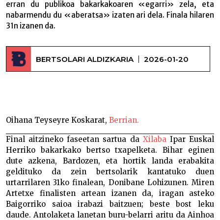
erran du publikoa bakarkakoaren «egarri» zela, eta
nabarmendu du «aberatsa» izaten ari dela. Finala hilaren
31n izanen da.
BERTSOLARI ALDIZKARIA
2026-01-20
Ainhoa Elizondo –
Oihana Teyseyre Koskarat,
Berrian.
Final aitzineko faseetan sartua da
Xilaba
Ipar Euskal
Herriko bakarkako bertso txapelketa. Bihar eginen
dute azkena, Bardozen, eta hortik landa erabakita
geldituko da zein bertsolarik kantatuko duen
urtarrilaren 31ko finalean, Donibane Lohizunen. Miren
Artetxe finalisten artean izanen da, iragan asteko
Baigorriko saioa irabazi baitzuen; beste bost leku
daude. Antolaketa lanetan buru-belarri aritu da Ainhoa