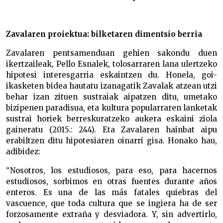
Zavalaren proiektua: bilketaren dimentsio berria
Zavalaren pentsamenduan gehien sakondu duen
ikertzaileak, Pello Esnalek, tolosarraren lana ulertzeko
hipotesi interesgarria eskaintzen du. Honela, goi-
ikasketen bidea hautatu izanagatik Zavalak atzean utzi
behar izan zituen sustraiak aipatzen ditu, umetako
bizipenen paradisua, eta kultura popularraren lanketak
sustrai horiek berreskuratzeko aukera eskaini ziola
gaineratu (2015.: 244). Eta Zavalaren hainbat aipu
erabiltzen ditu hipotesiaren oinarri gisa. Honako hau,
adibidez:
“Nosotros, los estudiosos, para eso, para hacernos
estudiosos, sorbimos en otras fuentes durante años
enteros. Es una de las más fatales quiebras del
vascuence, que toda cultura que se ingiera ha de ser
forzosamente extraña y desviadora. Y, sin advertirlo,