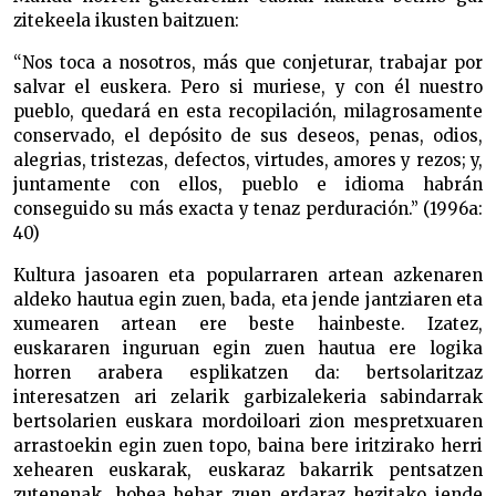
zitekeela ikusten baitzuen:
“Nos toca a nosotros, más que conjeturar, trabajar por
salvar el euskera. Pero si muriese, y con él nuestro
pueblo, quedará en esta recopilación, milagrosamente
conservado, el depósito de sus deseos, penas, odios,
alegrias, tristezas, defectos, virtudes, amores y rezos; y,
juntamente con ellos, pueblo e idioma habrán
conseguido su más exacta y tenaz perduración.” (1996a:
40)
Kultura jasoaren eta popularraren artean azkenaren
aldeko hautua egin zuen, bada, eta jende jantziaren eta
xumearen artean ere beste hainbeste. Izatez,
euskararen inguruan egin zuen hautua ere logika
horren arabera esplikatzen da: bertsolaritzaz
interesatzen ari zelarik garbizalekeria sabindarrak
bertsolarien euskara mordoiloari zion mespretxuaren
arrastoekin egin zuen topo, baina bere iritzirako herri
xehearen euskarak, euskaraz bakarrik pentsatzen
zutenenak, hobea behar zuen erdaraz hezitako jende