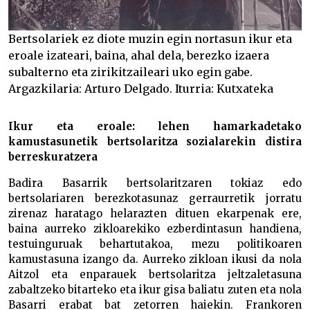
Bertsolariek ez diote muzin egin nortasun ikur eta
eroale izateari, baina, ahal dela, berezko izaera
subalterno eta zirikitzaileari uko egin gabe.
Argazkilaria: Arturo Delgado. Iturria: Kutxateka
Ikur eta eroale: lehen hamarkadetako
kamustasunetik bertsolaritza sozialarekin distira
berreskuratzera
Badira Basarrik bertsolaritzaren tokiaz edo
bertsolariaren berezkotasunaz gerraurretik jorratu
zirenaz haratago helarazten dituen ekarpenak ere,
baina aurreko zikloarekiko ezberdintasun handiena,
testuinguruak behartutakoa, mezu politikoaren
kamustasuna izango da. Aurreko zikloan ikusi da nola
Aitzol eta enparauek bertsolaritza jeltzaletasuna
zabaltzeko bitarteko eta ikur gisa baliatu zuten eta nola
Basarri erabat bat zetorren haiekin. Frankoren