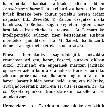
kaleratutako hainbat artikulu biltzen dituen
Bertsolaritzari buruz
liburua oinarritzat hartuz. Honako
hauek lirateke bere aburuz proiektu horren ardatz
nagusiak (id.: 284-286): 1) Zaleen ezagutza maila
handitzea; 2) Bertsoa sagardotegietan egiten zenaz
bestelakoa izan zitekeela erakustea; 3) Gerraurreko
intelligentsiak salatzen zuen bertsolarien euskara
mordoiloa gainditzea, eta 4) Saioak baldintzarik
duinenetan egin behar zirela azpimarratzea.
Finean, bertsolaritza sagardotegitik antzokira
eramateaz ari zen, beraz, Basarri, aurreko zikloan
Aitzol, Zubimendi eta enparauek martxan jarritako
operazioa azken burura eramateaz. Horrela, aurreko
zikloan proiektua txapelketaren inguruan antolatu
bazen, Basarrik bide berari heldu zion, eta 1949rako,
Trabajadoresetatik itzuli eta sei urte eskasera,
La Voz
de España
egunkari frankistarekin txapelketa bat
antolatu zuen.
Hernandorena da Txirritaren omenaldiko argazkitik