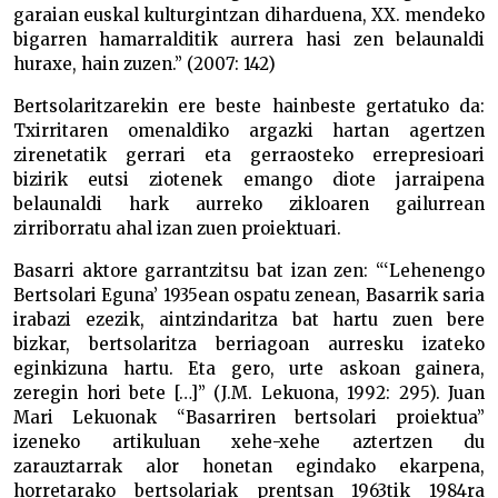
garaian euskal kulturgintzan diharduena, XX. mendeko
bigarren hamarralditik aurrera hasi zen belaunaldi
huraxe, hain zuzen.” (2007: 142)
Bertsolaritzarekin ere beste hainbeste gertatuko da:
Txirritaren omenaldiko argazki hartan agertzen
zirenetatik gerrari eta gerraosteko errepresioari
bizirik eutsi ziotenek emango diote jarraipena
belaunaldi hark aurreko zikloaren gailurrean
zirriborratu ahal izan zuen proiektuari.
Basarri aktore garrantzitsu bat izan zen: “‘Lehenengo
Bertsolari Eguna’ 1935ean ospatu zenean, Basarrik saria
irabazi ezezik, aintzindaritza bat hartu zuen bere
bizkar, bertsolaritza berriagoan aurresku izateko
eginkizuna hartu. Eta gero, urte askoan gainera,
zeregin hori bete […]” (J.M. Lekuona, 1992: 295). Juan
Mari Lekuonak “Basarriren bertsolari proiektua”
izeneko artikuluan xehe-xehe aztertzen du
zarauztarrak alor honetan egindako ekarpena,
horretarako bertsolariak prentsan 1963tik 1984ra