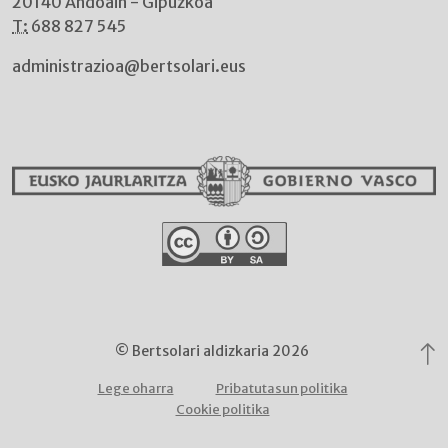
20140 Andoain - Gipuzkoa
T:
688 827 545
administrazioa@bertsolari.eus
© Bertsolari aldizkaria 2026
Lege oharra
Pribatutasun politika
Cookie politika