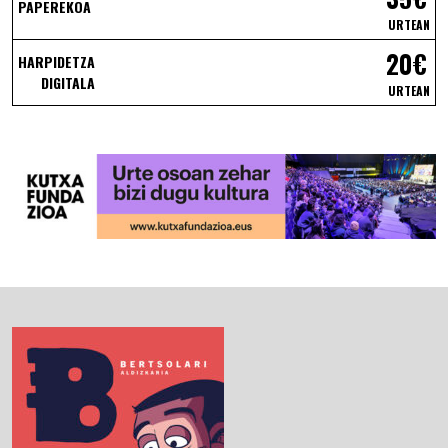
PAPEREKOA
URTEAN
20€
HARPIDETZA
DIGITALA
URTEAN