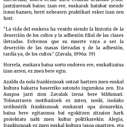
jantziarenak baino; izan ere, euskarak hainbat mende
iraun bazuen, herri xehearen praktikari esker izan zen
hori:
“La vida del euskera ha venido siendo la historia de la
deserción de los cultos y la adhesión filial de las clases
iletradas. Evitemos que su muerte vaya a ser la
deserción de las masas iletradas y de la adhesión,
tardía ya, de los cultos.” (Zavala, 1996a: 39)
Horrela, euskara batua sortu ondoren ere, euskaltzaina
izan arren, ez zuen bere egin.
Azaldu da nola frankismoak ontzat hartzen zuen euskal
kultura bakarra baserriko sutondo ingurukoa zen. Eta
Auspoa jarri zion Zavalak izena bere bildumari.
Tolosarraren motibazioek ez zuten, noski, inolako
zerikusirik frankismoak euskarari opa zionarekin,
baina bere egitasmoa bai egokitzen zitzaion hark
proiektatu nahi zuen kultur politikarekin. Alegia,
frankismoak ez zuen euskal kultura jasoa onartzen, eta