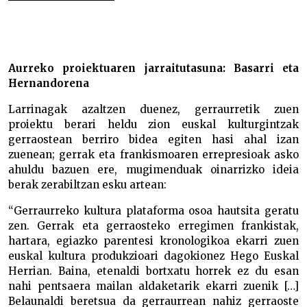
Berreskuratu gorde eta hauspotzen –
Aurreko proiektuaren jarraitutasuna: Basarri eta
Hernandorena
Larrinagak azaltzen duenez, gerraurretik zuen
proiektu berari heldu zion euskal kulturgintzak
gerraostean berriro bidea egiten hasi ahal izan
zuenean; gerrak eta frankismoaren errepresioak asko
ahuldu bazuen ere, mugimenduak oinarrizko ideia
berak zerabiltzan esku artean:
“Gerraurreko kultura plataforma osoa hautsita geratu
zen. Gerrak eta gerraosteko erregimen frankistak,
hartara, egiazko parentesi kronologikoa ekarri zuen
euskal kultura produkzioari dagokionez Hego Euskal
Herrian. Baina, etenaldi bortxatu horrek ez du esan
nahi pentsaera mailan aldaketarik ekarri zuenik […]
Belaunaldi beretsua da gerraurrean nahiz gerraoste