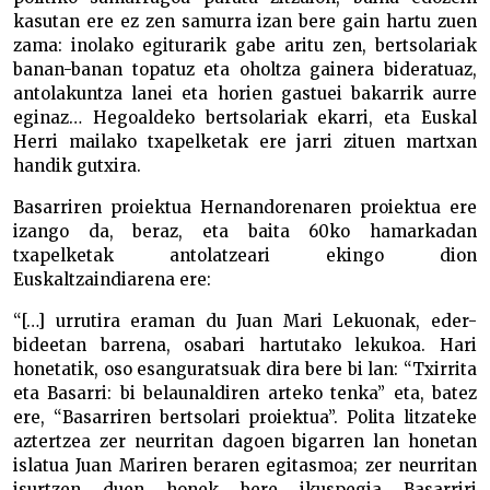
kasutan ere ez zen samurra izan bere gain hartu zuen
zama: inolako egiturarik gabe aritu zen, bertsolariak
banan-banan topatuz eta oholtza gainera bideratuaz,
antolakuntza lanei eta horien gastuei bakarrik aurre
eginaz… Hegoaldeko bertsolariak ekarri, eta Euskal
Herri mailako txapelketak ere jarri zituen martxan
handik gutxira.
Basarriren proiektua Hernandorenaren proiektua ere
izango da, beraz, eta baita 60ko hamarkadan
txapelketak antolatzeari ekingo dion
Euskaltzaindiarena ere:
“[…] urrutira eraman du Juan Mari Lekuonak, eder-
bideetan barrena, osabari hartutako lekukoa. Hari
honetatik, oso esanguratsuak dira bere bi lan: “Txirrita
eta Basarri: bi belaunaldiren arteko tenka” eta, batez
ere, “Basarriren bertsolari proiektua”. Polita litzateke
aztertzea zer neurritan dagoen bigarren lan honetan
islatua Juan Mariren beraren egitasmoa; zer neurritan
isurtzen duen honek bere ikuspegia Basarriri