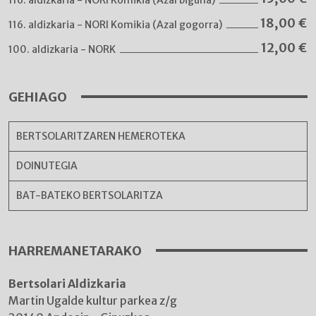
18,00
€
116. aldizkaria - NORI Komikia (Azal gogorra)
12,00
€
100. aldizkaria - NORK
GEHIAGO
BERTSOLARITZAREN HEMEROTEKA
DOINUTEGIA
BAT-BATEKO BERTSOLARITZA
HARREMANETARAKO
Bertsolari Aldizkaria
Martin Ugalde kultur parkea z/g