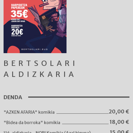
BERTSOLARI
ALDIZKARIA
DENDA
20,00
€
"AZKEN AFARIA" komikia
18,00
€
"Bidea da borroka" komikia
15,00
€
116. aldizkaria - NORI Komikia (Azal biguna)