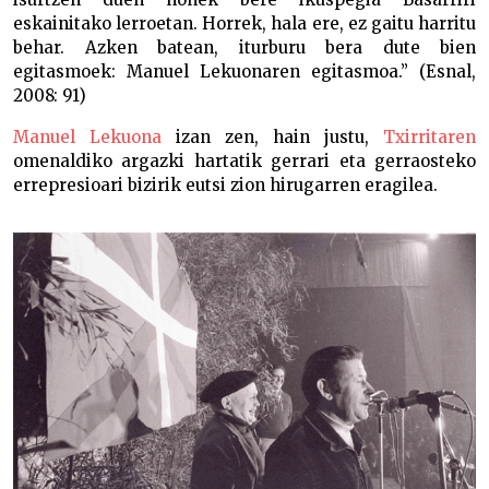
eskainitako lerroetan. Horrek, hala ere, ez gaitu harritu
behar. Azken batean, iturburu bera dute bien
egitasmoek: Manuel Lekuonaren egitasmoa.” (Esnal,
2008: 91)
Manuel Lekuona
izan zen, hain justu,
Txirritaren
omenaldiko argazki hartatik gerrari eta gerraosteko
errepresioari bizirik eutsi zion hirugarren eragilea.