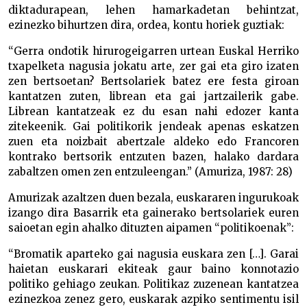
diktadurapean, lehen hamarkadetan behintzat,
ezinezko bihurtzen dira, ordea, kontu horiek guztiak:
“Gerra ondotik hirurogeigarren urtean Euskal Herriko
txapelketa nagusia jokatu arte, zer gai eta giro izaten
zen bertsoetan? Bertsolariek batez ere festa giroan
kantatzen zuten, librean eta gai jartzailerik gabe.
Librean kantatzeak ez du esan nahi edozer kanta
zitekeenik. Gai politikorik jendeak apenas eskatzen
zuen eta noizbait abertzale aldeko edo Francoren
kontrako bertsorik entzuten bazen, halako dardara
zabaltzen omen zen entzuleengan.” (Amuriza, 1987: 28)
Amurizak azaltzen duen bezala, euskararen ingurukoak
izango dira Basarrik eta gainerako bertsolariek euren
saioetan egin ahalko dituzten aipamen “politikoenak”:
“Bromatik aparteko gai nagusia euskara zen […]. Garai
haietan euskarari ekiteak gaur baino konnotazio
politiko gehiago zeukan. Politikaz zuzenean kantatzea
ezinezkoa zenez gero, euskarak azpiko sentimentu isil