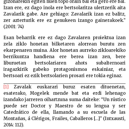
gizonarekin egiten nuen topo orain bai eta gero ere bai.
Izan ere, ez dago inola ere bertsolaritza ulertzerik aita
Zavalarik gabe. Are gehiago: Zavalarik izan ez balitz,
zer azterturik ere ez genukeen izango gainerakoek.”
(2001: 74)
Esan beharrik ere ez dago Zavalaren proiektua izan
zela ziklo honetan bilketaren alorrean burutu zen
ekarpenaren muina. Alor honetan aurreko zikloarekiko
berrikuntza handiena ere berea izan zen, bere
liburuetan bertsolariaren ahots subalternoari
iragazkirik gabeko protagonismoa eskainiaz, eta
bertsoari ez ezik bertsolarien prosari ere tokia eginaz.
[1]
Zavalak euskarari buruz esaten dituenetan,
esaterako, Mogelek mende bat eta erdi lehenago
izandako jarreren oihartzuna suma daiteke: “Un rústico
puede ser Doctor y Maestro de su lengua y ser
Catedrático de ella, llamando a su escuela de las
Montañas, á Clérigos, Frailes, Caballeros […]” (Intxausti,
2014: 112).