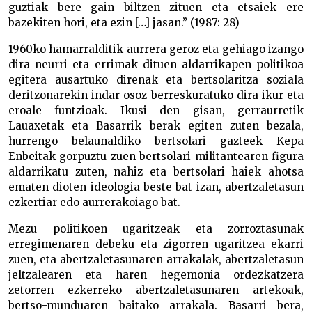
guztiak bere gain biltzen zituen eta etsaiek ere
bazekiten hori, eta ezin […] jasan.” (1987: 28)
1960ko hamarralditik aurrera geroz eta gehiago izango
dira neurri eta errimak dituen aldarrikapen politikoa
egitera ausartuko direnak eta bertsolaritza soziala
deritzonarekin indar osoz berreskuratuko dira ikur eta
eroale funtzioak. Ikusi den gisan, gerraurretik
Lauaxetak eta Basarrik berak egiten zuten bezala,
hurrengo belaunaldiko bertsolari gazteek Kepa
Enbeitak gorpuztu zuen bertsolari militantearen figura
aldarrikatu zuten, nahiz eta bertsolari haiek ahotsa
ematen dioten ideologia beste bat izan, abertzaletasun
ezkertiar edo aurrerakoiago bat.
Mezu politikoen ugaritzeak eta zorroztasunak
erregimenaren debeku eta zigorren ugaritzea ekarri
zuen, eta abertzaletasunaren arrakalak, abertzaletasun
jeltzalearen eta haren hegemonia ordezkatzera
zetorren ezkerreko abertzaletasunaren artekoak,
bertso-munduaren baitako arrakala. Basarri bera,