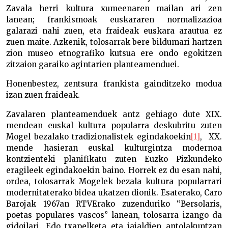
Zavala herri kultura xumeenaren mailan ari zen
lanean; frankismoak euskararen normalizazioa
galarazi nahi zuen, eta fraideak euskara arautua ez
zuen maite. Azkenik, tolosarrak bere bildumari hartzen
zion museo etnografiko kutsua ere ondo egokitzen
zitzaion garaiko agintarien planteamenduei.
Honenbestez, zentsura frankista gainditzeko modua
izan zuen fraideak.
Zavalaren planteamenduek antz gehiago dute XIX.
mendean euskal kultura popularra deskubritu zuten
Mogel bezalako tradizionalistek egindakoekin
[1]
, XX.
mende hasieran euskal kulturgintza modernoa
kontzienteki planifikatu zuten Euzko Pizkundeko
eragileek egindakoekin baino. Horrek ez du esan nahi,
ordea, tolosarrak Mogelek bezala kultura popularrari
modernitaterako bidea ukatzen dionik. Esaterako, Caro
Barojak 1967an RTVErako zuzenduriko “Bersolaris,
poetas populares vascos” lanean, tolosarra izango da
gidoilari. Edo txapelketa eta jaialdien antolakuntzan