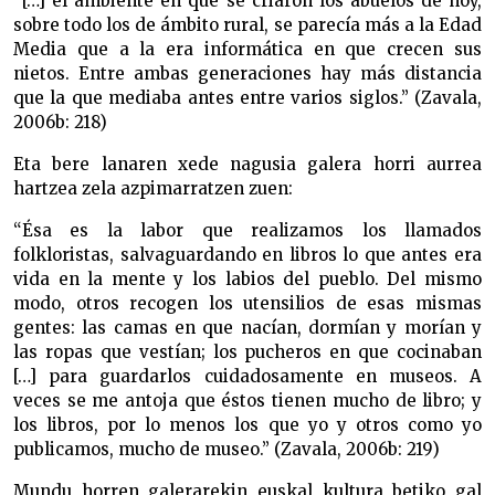
“[…] el ambiente en que se criaron los abuelos de hoy,
sobre todo los de ámbito rural, se parecía más a la Edad
Media que a la era informática en que crecen sus
nietos. Entre ambas generaciones hay más distancia
que la que mediaba antes entre varios siglos.” (Zavala,
2006b: 218)
Eta bere lanaren xede nagusia galera horri aurrea
hartzea zela azpimarratzen zuen:
“Ésa es la labor que realizamos los llamados
folkloristas, salvaguardando en libros lo que antes era
vida en la mente y los labios del pueblo. Del mismo
modo, otros recogen los utensilios de esas mismas
gentes: las camas en que nacían, dormían y morían y
las ropas que vestían; los pucheros en que cocinaban
[…] para guardarlos cuidadosamente en museos. A
veces se me antoja que éstos tienen mucho de libro; y
los libros, por lo menos los que yo y otros como yo
publicamos, mucho de museo.” (Zavala, 2006b: 219)
Mundu horren galerarekin euskal kultura betiko gal