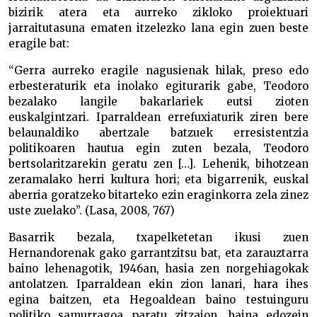
bizirik atera eta aurreko zikloko proiektuari
jarraitutasuna ematen itzelezko lana egin zuen beste
eragile bat:
“Gerra aurreko eragile nagusienak hilak, preso edo
erbesteraturik eta inolako egiturarik gabe, Teodoro
bezalako langile bakarlariek eutsi zioten
euskalgintzari. Iparraldean errefuxiaturik ziren bere
belaunaldiko abertzale batzuek erresistentzia
politikoaren hautua egin zuten bezala, Teodoro
bertsolaritzarekin geratu zen […]. Lehenik, bihotzean
zeramalako herri kultura hori; eta bigarrenik, euskal
aberria goratzeko bitarteko ezin eraginkorra zela zinez
uste zuelako”. (Lasa, 2008, 767)
Basarrik bezala, txapelketetan ikusi zuen
Hernandorenak gako garrantzitsu bat, eta zarauztarra
baino lehenagotik, 1946an, hasia zen norgehiagokak
antolatzen. Iparraldean ekin zion lanari, hara ihes
egina baitzen, eta Hegoaldean baino testuinguru
politiko samurragoa paratu zitzaion, baina edozein