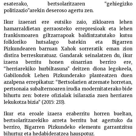
esaterako, bertsolaritzaren “gehiegizko
politizazio”arekin deseroso agertu zen.
Ikur izaerari ere eutsiko zaio, zikloaren lehen
hamarraldietan gerraosteko errepresioak eta lehen
frankismoaren giltzarrapoak baldintzatutako kutsu
folkloriko hutsalago batekin eta Bigarren
Pizkundearen barruan Xahok sorreratik eman zion
distira berreskuratuaz. Gandarak seinalatzen du, ikur
izaera berritu honen oinarrian berriro ere,
“herriarekiko hurbiltasuna” deitzen diona legokeela,
Gabilondok Lehen Pizkunderako planteatzen duen
azalpena errepikatuz: “Bertsolarien atzemate horretan,
pertsonaia subalternoaren irudia modernitaterako bide
bihurtu zen: botere ofizialak isilarazia zuen herriaren
lekukotza bizia” (2015: 233).
Ikur eta eroale izaera eraberritu horren bueltan,
bertsolaritzarekiko arreta berritu bat agertuko da
berriro, Bigarren Pizkundeko elementu garrantzitsu
bihurtuz eta hedabideratzea hauspotuz.