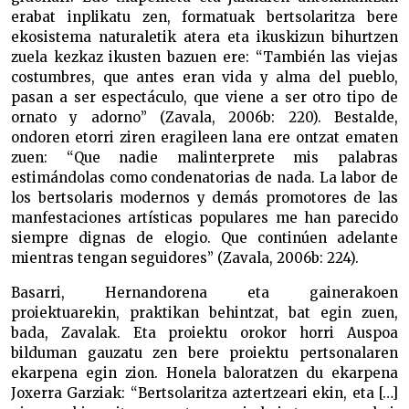
erabat inplikatu zen, formatuak bertsolaritza bere
ekosistema naturaletik atera eta ikuskizun bihurtzen
zuela kezkaz ikusten bazuen ere: “También las viejas
costumbres, que antes eran vida y alma del pueblo,
pasan a ser espectáculo, que viene a ser otro tipo de
ornato y adorno” (Zavala, 2006b: 220). Bestalde,
ondoren etorri ziren eragileen lana ere ontzat ematen
zuen: “Que nadie malinterprete mis palabras
estimándolas como condenatorias de nada. La labor de
los bertsolaris modernos y demás promotores de las
manfestaciones artísticas populares me han parecido
siempre dignas de elogio. Que continúen adelante
mientras tengan seguidores” (Zavala, 2006b: 224).
Basarri, Hernandorena eta gainerakoen
proiektuarekin, praktikan behintzat, bat egin zuen,
bada, Zavalak. Eta proiektu orokor horri Auspoa
bilduman gauzatu zen bere proiektu pertsonalaren
ekarpena egin zion. Honela baloratzen du ekarpena
Joxerra Garziak: “Bertsolaritza aztertzeari ekin, eta […]