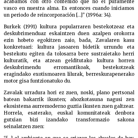
acabamos con otro contenido que no el puramente
vasco en nuestra alma. Es entonces cuando iniciamos
un periodo de reincorporación […]” (1996a: 34).
Burkek (1991) kultura popularraren bestekotzeaz eta
deskubrimenduaz eskaintzen duen azalpen orokorra
ezin hobeto egokitzen zaio, bada, Zavalaren kasu
konkretuari: kultura jasoaren bidetik urrundu eta
bestekotu egiten da tolosarra bere sustraietako herri
kulturatik, eta atzean gelditutako kultura horren
deskubrimendu erromantikoak, bestekotzeak
eragindako exotismoaren lilurak, berreskurapenerako
motor gisa funtzionatuko du.
Zavalak urradura hori ez zuen, noski, plano pertsonal
batean bakarrik ikusten; ahozkotasuna nagusi zen
ekosistema aurremoderno guztia ikusten zuen galtzear.
Horrela, esaterako, euskal komunitateak denbora
gutxian bizi izandako transformazio sakona
seinalatzen zuen: