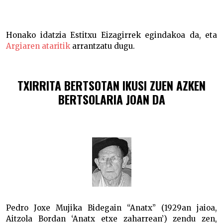
Anatx
Honako idatzia Estitxu Eizagirrek egindakoa da, eta
Argiaren ataritik
arrantzatu dugu.
TXIRRITA BERTSOTAN IKUSI ZUEN AZKEN
BERTSOLARIA JOAN DA
Pedro Joxe Mujika Bidegain “Anatx” (1929an jaioa,
Aitzola Bordan ‘Anatx etxe zaharrean’) zendu zen,