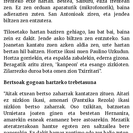
frenteko etxe hartan. Bestea, Saiburu, eliza frentean
zen. Ez zen orduan aparaturik (mikrofonorik), baina
adierazten zuten. San Antonioak ziren, eta jendea
biltzen zen entzutera.
Tilosetako hartan baziren gehiago, lau bat bai, baina
zein ez dakit. Jende asko biltzen zen entzuteko. San
Joanetan kantatu zuen azken aldia zen, urte hartan
bertan hil baitzen. Hortxe ikusi nuen Paulino Uzkudun.
Hortza gorriekin, eta espalda zabalekin, ederra gizona.
Beragatik aritu ziren, ‘kanpeon’ eta esango zizkioten.
Zilarrezko duroa bota omen zion Txirritari”.
Bertsoak gogoan hartzeko trebetasuna
“Aitak etxean bertso zaharrak kantatzen zituen. Aitari
ez nizkion ikasi, amonari (Pantxika Rezola) ikasi
nizkion bertso zaharrak. Oso txikitan, batzuetan
Urnietara joaten ginen eta bestetan Hernanira,
amarekin esneak eramanez bere astoarekin. Mezatik
ateratzerakoan hantxe egoten zen saltzailea bere
paperekin. Ez dakit hamar xentimo edo zer balio zuten.