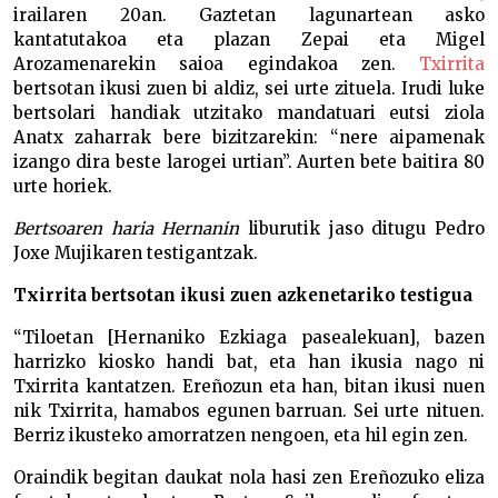
irailaren 20an. Gaztetan lagunartean asko
kantatutakoa eta plazan Zepai eta Migel
Arozamenarekin saioa egindakoa zen.
Txirrita
bertsotan ikusi zuen bi aldiz, sei urte zituela. Irudi luke
bertsolari handiak utzitako mandatuari eutsi ziola
Anatx zaharrak bere bizitzarekin: “nere aipamenak
izango dira beste larogei urtian”. Aurten bete baitira 80
urte horiek.
Bertsoaren haria Hernanin
liburutik jaso ditugu Pedro
Joxe Mujikaren testigantzak.
Txirrita bertsotan ikusi zuen azkenetariko testigua
“Tiloetan [Hernaniko Ezkiaga pasealekuan], bazen
harrizko kiosko handi bat, eta han ikusia nago ni
Txirrita kantatzen. Ereñozun eta han, bitan ikusi nuen
nik Txirrita, hamabos egunen barruan. Sei urte nituen.
Berriz ikusteko amorratzen nengoen, eta hil egin zen.
Oraindik begitan daukat nola hasi zen Ereñozuko eliza