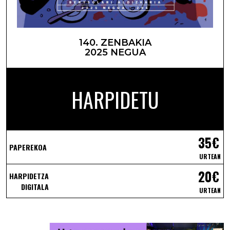
140. ZENBAKIA
2025 NEGUA
HARPIDETU
35€
PAPEREKOA
URTEAN
20€
HARPIDETZA
DIGITALA
URTEAN