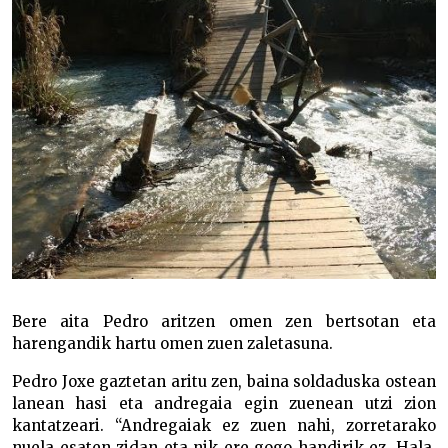
Bere aita Pedro aritzen omen zen bertsotan eta
harengandik hartu omen zuen zaletasuna.
Pedro Joxe gaztetan aritu zen, baina soldaduska ostean
lanean hasi eta andregaia egin zuenean utzi zion
kantatzeari. “Andregaiak ez zuen nahi, zorretarako
nuela esaten zidan eta nik ere gogo handirik ez. Hala,