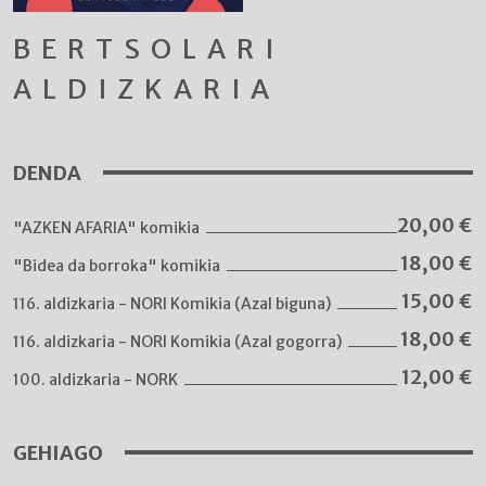
BERTSOLARI
ALDIZKARIA
DENDA
20,00
€
"AZKEN AFARIA" komikia
18,00
€
"Bidea da borroka" komikia
15,00
€
116. aldizkaria - NORI Komikia (Azal biguna)
18,00
€
116. aldizkaria - NORI Komikia (Azal gogorra)
12,00
€
100. aldizkaria - NORK
GEHIAGO