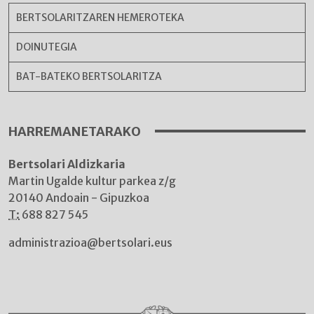
BERTSOLARITZAREN HEMEROTEKA
DOINUTEGIA
BAT-BATEKO BERTSOLARITZA
HARREMANETARAKO
Bertsolari Aldizkaria
Martin Ugalde kultur parkea z/g
20140 Andoain - Gipuzkoa
T:
688 827 545
administrazioa@bertsolari.eus