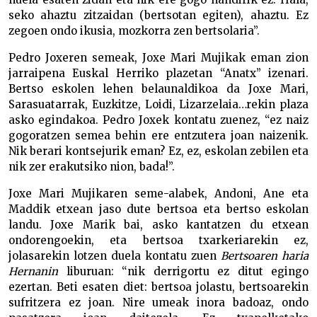
seko ahaztu zitzaidan (bertsotan egiten), ahaztu. Ez
zegoen ondo ikusia, mozkorra zen bertsolaria”.
Pedro Joxeren semeak, Joxe Mari Mujikak eman zion
jarraipena Euskal Herriko plazetan “Anatx” izenari.
Bertso eskolen lehen belaunaldikoa da Joxe Mari,
Sarasuatarrak, Euzkitze, Loidi, Lizarzelaia…rekin plaza
asko egindakoa. Pedro Joxek kontatu zuenez, “ez naiz
gogoratzen semea behin ere entzutera joan naizenik.
Nik berari kontsejurik eman? Ez, ez, eskolan zebilen eta
nik zer erakutsiko nion, bada!”.
Joxe Mari Mujikaren seme-alabek, Andoni, Ane eta
Maddik etxean jaso dute bertsoa eta bertso eskolan
landu. Joxe Marik bai, asko kantatzen du etxean
ondorengoekin, eta bertsoa txarkeriarekin ez,
jolasarekin lotzen duela kontatu zuen
Bertsoaren haria
Hernanin
liburuan: “nik derrigortu ez ditut egingo
ezertan. Beti esaten diet: bertsoa jolastu, bertsoarekin
sufritzera ez joan. Nire umeak inora badoaz, ondo