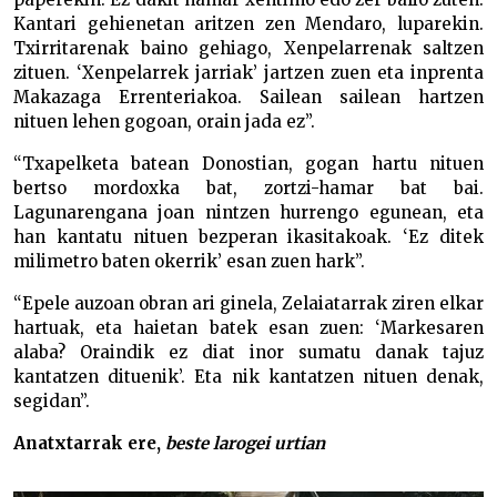
Kantari gehienetan aritzen zen Mendaro, luparekin.
Txirritarenak baino gehiago, Xenpelarrenak saltzen
zituen. ‘Xenpelarrek jarriak’ jartzen zuen eta inprenta
Makazaga Errenteriakoa. Sailean sailean hartzen
nituen lehen gogoan, orain jada ez”.
“Txapelketa batean Donostian, gogan hartu nituen
bertso mordoxka bat, zortzi-hamar bat bai.
Lagunarengana joan nintzen hurrengo egunean, eta
han kantatu nituen bezperan ikasitakoak. ‘Ez ditek
milimetro baten okerrik’ esan zuen hark”.
“Epele auzoan obran ari ginela, Zelaiatarrak ziren elkar
hartuak, eta haietan batek esan zuen: ‘Markesaren
alaba? Oraindik ez diat inor sumatu danak tajuz
kantatzen dituenik’. Eta nik kantatzen nituen denak,
segidan”.
Anatxtarrak ere,
beste larogei urtian