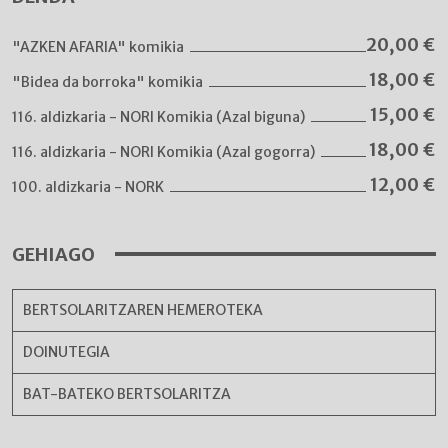
20,00
€
"AZKEN AFARIA" komikia
18,00
€
"Bidea da borroka" komikia
15,00
€
116. aldizkaria - NORI Komikia (Azal biguna)
18,00
€
116. aldizkaria - NORI Komikia (Azal gogorra)
12,00
€
100. aldizkaria - NORK
GEHIAGO
BERTSOLARITZAREN HEMEROTEKA
DOINUTEGIA
BAT-BATEKO BERTSOLARITZA