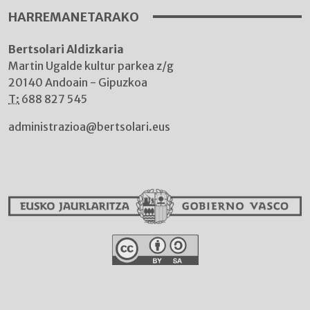
HARREMANETARAKO
Bertsolari Aldizkaria
Martin Ugalde kultur parkea z/g
20140 Andoain - Gipuzkoa
T:
688 827 545
administrazioa@bertsolari.eus