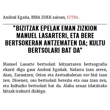
“Bizitzak epelak eman zizkion Manuel Lasarteri” –
Andoni Egaña, BIBA ZUEK saioan,
EITBn.
”BIZITZAK EPELAK EMAN ZIZKION
MANUEL LASARTERI
, ETA BERE
BERTSOKERAN ANTZEMATEN DA; KULTU
BERTSOLARI BAT DA”
Manuel Lasarte bertsolari leitzarraren bertsografia
ekarri digu gaur Andoni Egañak. Nafarra izan arren,
Aian, Zarautzen, Orion eta Aretxabaletan ere bizi izan
zen. Dioenez, oso bertsolari berezia eta ona izan zen,
eta kultuzko bertsolari bat da. Alaba zenaz idatzitako
hitzak irakurri dizkigu.