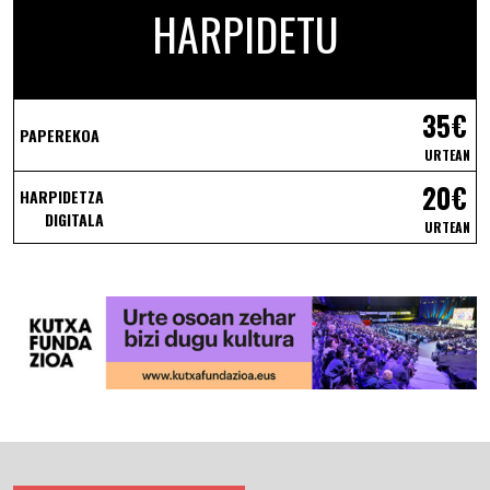
HARPIDETU
35€
PAPEREKOA
URTEAN
20€
HARPIDETZA
DIGITALA
URTEAN