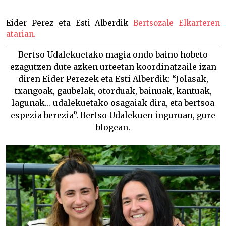
“Beste urte batez, ederra izango da!” –
Eider Perez eta Esti Alberdik
Bertsozale Elkarteren
atarian.
Bertso Udalekuetako magia
ondo baino hobeto
ezagutzen dute azken urteetan koordinatzaile izan
diren Eider Perezek eta Esti Alberdik: “Jolasak,
txangoak, gaubelak, otorduak, bainuak, kantuak,
lagunak… udalekuetako osagaiak dira, eta bertsoa
espezia berezia”. Bertso Udalekuen inguruan, gure
blogean.