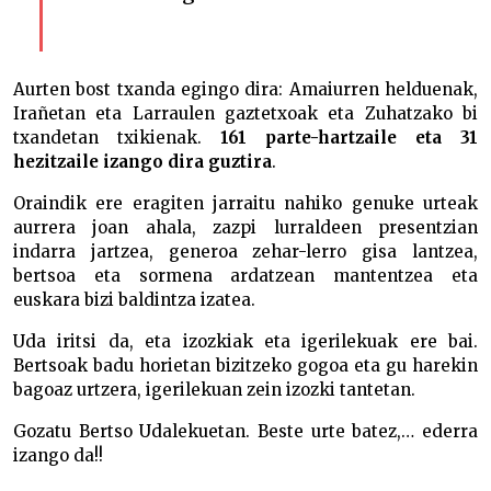
Aurten bost txanda egingo dira: Amaiurren helduenak,
Irañetan eta Larraulen gaztetxoak eta Zuhatzako bi
txandetan txikienak.
161 parte-hartzaile eta 31
hezitzaile izango dira guztira
.
Oraindik ere eragiten jarraitu nahiko genuke urteak
aurrera joan ahala, zazpi lurraldeen presentzian
indarra jartzea, generoa zehar-lerro gisa lantzea,
bertsoa eta sormena ardatzean mantentzea eta
euskara bizi baldintza izatea.
Uda iritsi da, eta izozkiak eta igerilekuak ere bai.
Bertsoak badu horietan bizitzeko gogoa eta gu harekin
bagoaz urtzera, igerilekuan zein izozki tantetan.
Gozatu Bertso Udalekuetan. Beste urte batez,… ederra
izango da!!