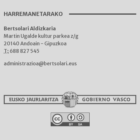
HARREMANETARAKO
Bertsolari Aldizkaria
Martin Ugalde kultur parkea z/g
20140 Andoain - Gipuzkoa
T:
688 827 545
administrazioa@bertsolari.eus