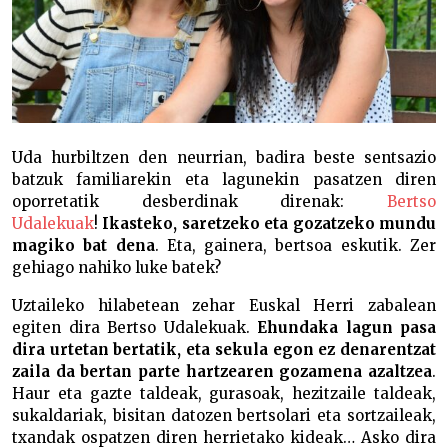
Uda hurbiltzen den neurrian, badira beste sentsazio
batzuk familiarekin eta lagunekin pasatzen diren
oporretatik desberdinak direnak:
Bertso
Udalekuak
!
Ikasteko, saretzeko eta gozatzeko mundu
magiko bat dena
. Eta, gainera, bertsoa eskutik. Zer
gehiago nahiko luke batek?
Uztaileko hilabetean zehar Euskal Herri zabalean
egiten dira Bertso Udalekuak.
Ehundaka lagun pasa
dira urtetan bertatik, eta sekula egon ez denarentzat
zaila da bertan parte hartzearen gozamena azaltzea
.
Haur eta gazte taldeak, gurasoak, hezitzaile taldeak,
sukaldariak, bisitan datozen bertsolari eta sortzaileak,
txandak ospatzen diren herrietako kideak… Asko dira