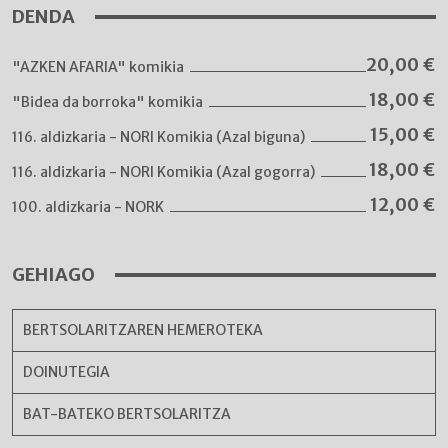
DENDA
20,00
€
"AZKEN AFARIA" komikia
18,00
€
"Bidea da borroka" komikia
15,00
€
116. aldizkaria - NORI Komikia (Azal biguna)
18,00
€
116. aldizkaria - NORI Komikia (Azal gogorra)
12,00
€
100. aldizkaria - NORK
GEHIAGO
BERTSOLARITZAREN HEMEROTEKA
DOINUTEGIA
BAT-BATEKO BERTSOLARITZA