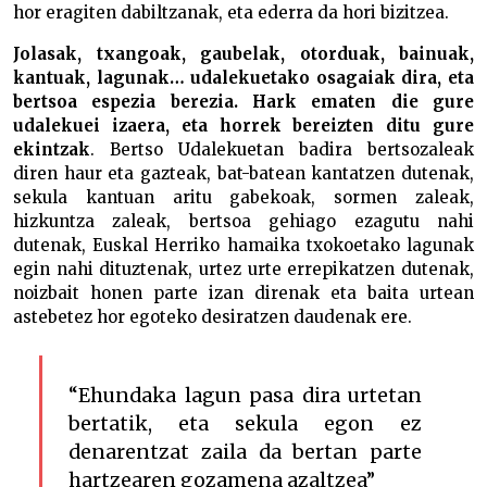
hor eragiten dabiltzanak, eta ederra da hori bizitzea.
Jolasak, txangoak, gaubelak, otorduak, bainuak,
kantuak, lagunak… udalekuetako osagaiak dira, eta
bertsoa espezia berezia. Hark ematen die gure
udalekuei izaera, eta horrek bereizten ditu gure
ekintzak
. Bertso Udalekuetan badira bertsozaleak
diren haur eta gazteak, bat-batean kantatzen dutenak,
sekula kantuan aritu gabekoak, sormen zaleak,
hizkuntza zaleak, bertsoa gehiago ezagutu nahi
dutenak, Euskal Herriko hamaika txokoetako lagunak
egin nahi dituztenak, urtez urte errepikatzen dutenak,
noizbait honen parte izan direnak eta baita urtean
astebetez hor egoteko desiratzen daudenak ere.
“Ehundaka lagun pasa dira urtetan
bertatik, eta sekula egon ez
denarentzat zaila da bertan parte
hartzearen gozamena azaltzea”