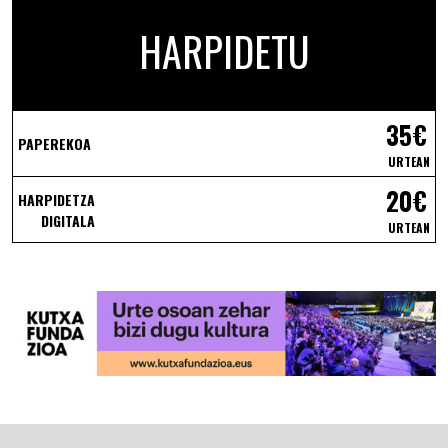
HARPIDETU
35€
PAPEREKOA
URTEAN
20€
HARPIDETZA
DIGITALA
URTEAN