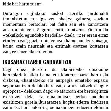
bide bat hartu zuen».
Durangon egindako Euskal Herriko jardunaldi
feministetan ere igo zen oholtza gainera, «azken
momentuan bertsolari bat falta zen eta kantatzera
ausartu nintzen. Seguru sentitu nintzen». Onartu du
«teknikoki egundoko herdoila» duela: «Zer erran erraz
etortzen zait, gaztea nintzenean baino aunitzez aisago,
baina orain neurriak eta errimak osatzea kostatzen
zait, ez naizelako aritzen».
IKUSARAZTEAREN GARRANTZIA
Begi onez ikusten du Nafarroako emakume
bertsolariak bildu izana eta kontent parte hartu du
diskoan, «kantatzeko eta aurpegia emateko espazio
segurua» izan delako beretzat, eta «zabaltzeko hagitz
aproposa» delakoan dago: «Nafarroan ere bertsogintza
existitzen dela eta emakumeak bertso munduan
exisititzen garela ikusaraztea hagitz ederra iruditzen
zait». Ez hori bakarrik, «emakumeen edozein ekimen