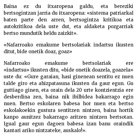
Baina ez du itxaropena galdu, eta bereziki
bertsogintzan jarria du itxaropena: «sistema patriarkal
baten parte den arren, bertsogintza kritikoa eta
autokritikoa dela uste dut, eta aldaketa pozgarriak
bertso mundutik heldu zaizkit».
«Nafarroako emakume bertsolariak indartsu ikusten
ditut, bide onetik doaz, goaz»
Nafarroako emakume bertsolariak ere
«indartsu» ikusten ditu, «bide onetik doazela, goazela»
uste du: «Gure garaian, hasi ginenean sentitu ez nuen
talde giro eta ahizpatasuna ikusten da gaur egun. Gu
guttiago ginen, eta orain dela 20 urte kontzientzia ere
desberdina zen, baina nik ibilbidea bakarrago egin
nuen. Bertso eskolaren babesa hor nuen eta bertso
eskolakoekin gustura sentitzen nintzen, baina hortik
kanpo aunitzez bakarrago aritzen nintzen bertsotan.
Igual gaur egun dagoen babesa izan banu oraindik
kantari ariko nintzateke, auskalo!».