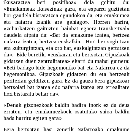
ikusaraztea beti positiboa» dela gehitu du:
«Emakumeak ikusezinak gara, eta esparru guztietan
hor gaudela bistaratzea egundokoa da, eta emakumea
eta nafarra izanik are gehiago». Horren harira,
«zeharkatzen gaituzten hainbat egoera transbertsal»
daudela aipatu du: «Bat da emakume izatea, bertzea
nafarra izatea, bertzea euskalkia… Hori bertsogintzan
eta kulturgintzan, eta oro har, euskalgintzan gertatzen
da». Bide beretik, «euskaran eta bertsotan Gipuzkoak
gidatzen duen zentralitatea» ekarri du mahai gainera:
«Beti badago bide hegemoniko bat eta Nafarroa ez da
hegemonikoa. Gipuzkoak gidatzen du eta bertzeak
periferian gelditzen gara. Ez da gauza bera gipuzkoar
bertsolari bat izatea edo nafarra izatea eta errealitate
hori bistaratu behar da».
«Denak gizonezkoak baldin badira inork ez du deus
erraten, eta emakumezkoek osatutako saioa baldin
bada harritu egiten gara»
Bera bertsotan hasi zenetik Nafarroako emakume