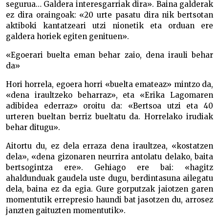
segurua… Galdera interesgarriak dira». Baina galderak
ez dira oraingoak: «20 urte pasatu dira nik bertsotan
aktiboki kantatzeari utzi nionetik eta orduan ere
galdera horiek egiten genituen».
«Egoerari buelta eman behar zaio, dena irauli behar
da»
Hori horrela, egoera horri «buelta emateaz» mintzo da,
«dena iraultzeko beharraz», eta «Erika Lagomaren
adibidea ederraz» oroitu da: «Bertsoa utzi eta 40
urteren bueltan berriz bueltatu da. Horrelako irudiak
behar ditugu».
Aitortu du, ez dela erraza dena iraultzea, «kostatzen
dela», «dena gizonaren neurrira antolatu delako, baita
bertsogintza ere». Gehiago ere bai: «hagitz
ahaldunduak gaudela uste dugu, berdintasuna ailegatu
dela, baina ez da egia. Gure gorputzak jaiotzen garen
momentutik errepresio haundi bat jasotzen du, arrosez
janzten gaituzten momentutik».