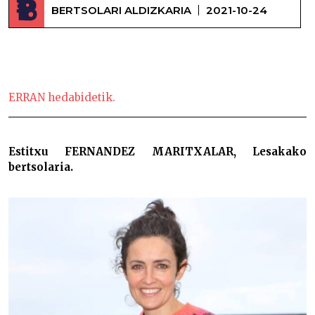
BERTSOLARI ALDIZKARIA
2021-10-24
Estitxu Fernandez –
ERRAN hedabidetik.
Estitxu FERNANDEZ MARITXALAR, Lesakako
bertsolaria.