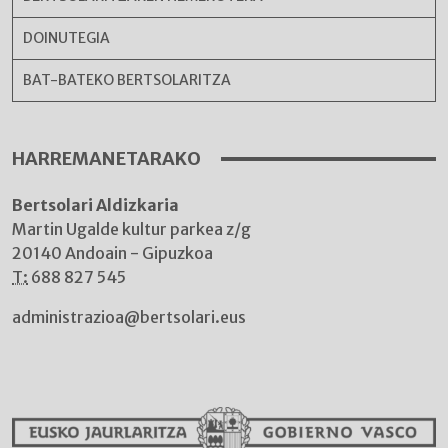
DOINUTEGIA
BAT-BATEKO BERTSOLARITZA
HARREMANETARAKO
Bertsolari Aldizkaria
Martin Ugalde kultur parkea z/g
20140 Andoain - Gipuzkoa
T:
688 827 545
administrazioa@bertsolari.eus