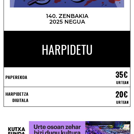
140. ZENBAKIA
2025 NEGUA
HARPIDETU
35€
PAPEREKOA
URTEAN
20€
HARPIDETZA
DIGITALA
URTEAN