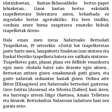
idatzizkoetan, Baztan-Bidasoaldeko bertso-paper
lehiaketan… Garai hartan bertso eskolatik
txapelketetara bideratzen zuten, beharbada ez
zegoelako bertze agertokirik». Eta bere irudiko,
«orduan zeure burua ezagutzera emateko bideak
txapelketak ziren».
Hala eman zuen izena Nafarroako Bertsolari
Txapelketan, 19 urterekin: «Zortzi bat txapelketetan
parte hartu nuen, lauzpabortz finaletan izan nintzen eta
Euskal Herriko txapelketa batera ere sailkatu nintzen».
Txapelketez gain, plazaz plaza ere ibilbide emankorra
egin zuen: «bolada batez saio dezente egin nituen…
Bertsotan aritzen ginen emakumeak gutti ginen, eta
gazte nafarrak orduantxe hasiak ginen. Ordura arte
Bittor [Elizagoien] zen Nafarroako bertsolari gazteena.
Gero Estitxu [Arozena] eta Silveira [Xabier] hasi ziren,
eta hurrengo urtean Iñigo Olaetxea, Amaia Telletxea
eta hirurok. Bertsolaritza Nafarroan indartzen hasi zen
garaia zen».