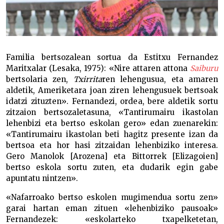
Familia bertsozalean sortua da Estitxu Fernandez
Maritxalar (Lesaka, 1975): «Nire attaren attona
Saiburu
bertsolaria zen,
Txirrita
ren lehengusua, eta amaren
aldetik, Ameriketara joan ziren lehengusuek bertsoak
idatzi zituzten». Fernandezi, ordea, bere aldetik sortu
zitzaion bertsozaletasuna, «Tantirumairu ikastolan
lehenbizi eta bertso eskolan gero» edan zuenarekin:
«Tantirumairu ikastolan beti hagitz presente izan da
bertsoa eta hor hasi zitzaidan lehenbiziko interesa.
Gero Manolok [Arozena] eta Bittorrek [Elizagoien]
bertso eskola sortu zuten, eta dudarik egin gabe
apuntatu nintzen».
«Nafarroako bertso eskolen mugimendua sortu zen»
garai hartan eman zituen «lehenbiziko pausoak»
Fernandezek: «eskolarteko txapelketetan,