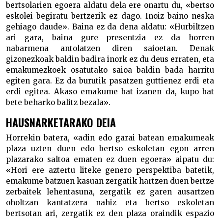
bertsolarien egoera aldatu dela ere onartu du, «bertso
eskolei begiratu bertzerik ez dago. Inoiz baino neska
gehiago daude». Baina ez da dena aldatu: «Hurbiltzen
ari gara, baina gure presentzia ez da horren
nabarmena antolatzen diren saioetan. Denak
gizonezkoak baldin badira inork ez du deus erraten, eta
emakumezkoek osatutako saioa baldin bada harritu
egiten gara. Ez da burutik pasatzen guttienez erdi eta
erdi egitea. Akaso emakume bat izanen da, kupo bat
bete beharko balitz bezala».
HAUSNARKETARAKO DEIA
Horrekin batera, «adin edo garai batean emakumeak
plaza uzten duen edo bertso eskoletan egon arren
plazarako saltoa ematen ez duen egoera» aipatu du:
«Hori ere aztertu liteke genero perspektiba batetik,
emakume batzuen kasuan zergatik hartzen duen bertze
zerbaitek lehentasuna, zergatik ez garen ausartzen
oholtzan kantatzera nahiz eta bertso eskoletan
bertsotan ari, zergatik ez den plaza oraindik espazio