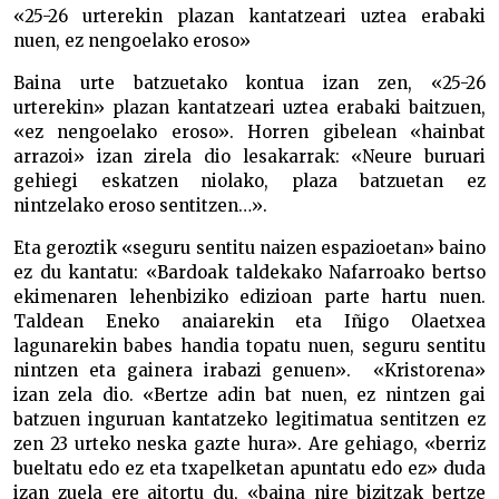
«25-26 urterekin plazan kantatzeari uztea erabaki
nuen, ez nengoelako eroso»
Baina urte batzuetako kontua izan zen, «25-26
urterekin» plazan kantatzeari uztea erabaki baitzuen,
«ez nengoelako eroso». Horren gibelean «hainbat
arrazoi» izan zirela dio lesakarrak: «Neure buruari
gehiegi eskatzen niolako, plaza batzuetan ez
nintzelako eroso sentitzen…».
Eta geroztik «seguru sentitu naizen espazioetan» baino
ez du kantatu: «Bardoak taldekako Nafarroako bertso
ekimenaren lehenbiziko edizioan parte hartu nuen.
Taldean Eneko anaiarekin eta Iñigo Olaetxea
lagunarekin babes handia topatu nuen, seguru sentitu
nintzen eta gainera irabazi genuen». «Kristorena»
izan zela dio. «Bertze adin bat nuen, ez nintzen gai
batzuen inguruan kantatzeko legitimatua sentitzen ez
zen 23 urteko neska gazte hura». Are gehiago, «berriz
bueltatu edo ez eta txapelketan apuntatu edo ez» duda
izan zuela ere aitortu du, «baina nire bizitzak bertze