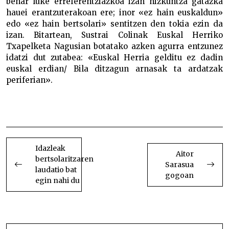
behar luke erreferentziazkoa izan hizkuntza gatazka
hauei erantzuterakoan ere; inor «ez hain euskaldun»
edo «ez hain bertsolari» sentitzen den tokia ezin da
izan. Bitartean, Sustrai Colinak Euskal Herriko
Txapelketa Nagusian botatako azken agurra entzunez
idatzi dut zutabea: «Euskal Herria gelditu ez dadin
euskal erdian/ Bila ditzagun arnasak ta ardatzak
periferian».
Ingurune erdaldunetako bertsolariak
Ingurune erdaldunetako bertsolariak
BIDALKETETAN
ZEHAR
Idazleak
Aitor
bertsolaritzaren
NABIGATU
Sarasua
laudatio bat
gogoan
egin nahi du