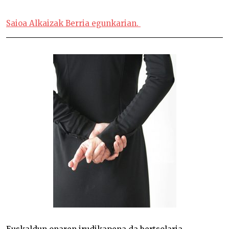
Ingurune erdaldunetako bertsolariak –
Saioa Alkaizak Berria egunkarian.