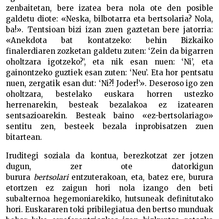
zenbaitetan, bere izatea bera nola ote den posible
galdetu diote: «Neska, bilbotarra eta bertsolaria? Nola,
ba!». Tentsioan bizi izan zuen gaztetan bere jatorria:
«Anekdota bat kontatzeko: behin Bizkaiko
finalerdiaren zozketan galdetu zuten: ‘Zein da bigarren
oholtzara igotzeko?’, eta nik esan nuen: ‘Ni’, eta
gainontzeko guztiek esan zuten: ‘Neu’. Eta hor pentsatu
nuen, zergatik esan dut: ‘Ni?! Joder!’». Deseroso igo zen
oholtzara, bestelako euskara horren ustezko
herrenarekin, besteak bezalakoa ez izatearen
sentsazioarekin. Besteak baino «ez-bertsolariago»
sentitu zen, besteek bezala inprobisatzen zuen
bitartean.
Iruditegi soziala da kontua, berezkotzat zer jotzen
dugun, zer ote datorkigun
burura
bertsolari
entzuterakoan, eta, batez ere, burura
etortzen ez zaigun hori nola izango den beti
subalternoa hegemoniarekiko, hutsuneak definitutako
hori. Euskararen toki pribilegiatua den bertso munduak