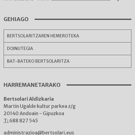
GEHIAGO
BERTSOLARITZAREN HEMEROTEKA
DOINUTEGIA
BAT-BATEKO BERTSOLARITZA
HARREMANETARAKO
Bertsolari Aldizkaria
Martin Ugalde kultur parkea z/g
20140 Andoain - Gipuzkoa
T:
688 827 545
administrazioa@bertsolari.eus