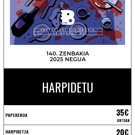
140. ZENBAKIA
2025 NEGUA
HARPIDETU
35€
PAPEREKOA
URTEAN
20€
HARPIDETZA