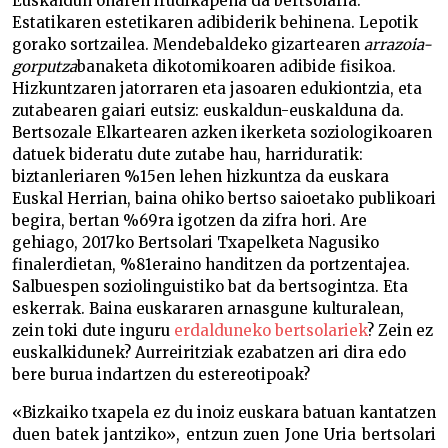
Euskaldun onaren irudikapena da bertsolaria.
Estatikaren estetikaren adibiderik behinena. Lepotik
gorako sortzailea. Mendebaldeko gizartearen
arrazoia-
gorputza
banaketa dikotomikoaren adibide fisikoa.
Hizkuntzaren jatorraren eta jasoaren edukiontzia, eta
zutabearen gaiari eutsiz: euskaldun-euskalduna da.
Bertsozale Elkartearen azken ikerketa soziologikoaren
datuek bideratu dute zutabe hau, harriduratik:
biztanleriaren %15en lehen hizkuntza da euskara
Euskal Herrian, baina ohiko bertso saioetako publikoari
begira, bertan %69ra igotzen da zifra hori. Are
gehiago, 2017ko Bertsolari Txapelketa Nagusiko
finalerdietan, %81eraino handitzen da portzentajea.
Salbuespen soziolinguistiko bat da bertsogintza. Eta
eskerrak. Baina euskararen arnasgune kulturalean,
zein toki dute inguru
erdalduneko bertsolariek
? Zein ez
euskalkidunek? Aurreiritziak ezabatzen ari dira edo
bere burua indartzen du estereotipoak?
«Bizkaiko txapela ez du inoiz euskara batuan kantatzen
duen batek jantziko», entzun zuen Jone Uria bertsolari