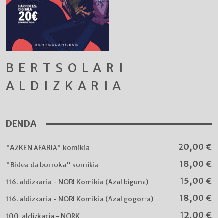
BERTSOLARI
ALDIZKARIA
DENDA
20,00
€
"AZKEN AFARIA" komikia
18,00
€
"Bidea da borroka" komikia
15,00
€
116. aldizkaria - NORI Komikia (Azal biguna)
18,00
€
116. aldizkaria - NORI Komikia (Azal gogorra)
12,00
€
100. aldizkaria - NORK