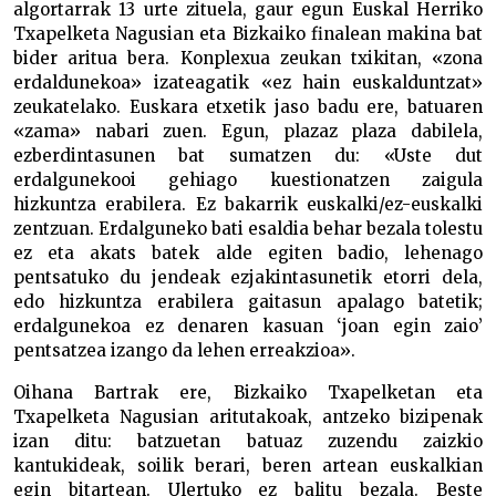
algortarrak 13 urte zituela, gaur egun Euskal Herriko
Txapelketa Nagusian eta Bizkaiko finalean makina bat
bider aritua bera. Konplexua zeukan txikitan, «zona
erdaldunekoa» izateagatik «ez hain euskalduntzat»
zeukatelako. Euskara etxetik jaso badu ere, batuaren
«zama» nabari zuen. Egun, plazaz plaza dabilela,
ezberdintasunen bat sumatzen du: «Uste dut
erdalgunekooi gehiago kuestionatzen zaigula
hizkuntza erabilera. Ez bakarrik euskalki/ez-euskalki
zentzuan. Erdalguneko bati esaldia behar bezala tolestu
ez eta akats batek alde egiten badio, lehenago
pentsatuko du jendeak ezjakintasunetik etorri dela,
edo hizkuntza erabilera gaitasun apalago batetik;
erdalgunekoa ez denaren kasuan ‘joan egin zaio’
pentsatzea izango da lehen erreakzioa».
Oihana Bartrak ere, Bizkaiko Txapelketan eta
Txapelketa Nagusian aritutakoak, antzeko bizipenak
izan ditu: batzuetan batuaz zuzendu zaizkio
kantukideak, soilik berari, beren artean euskalkian
egin bitartean. Ulertuko ez balitu bezala. Beste