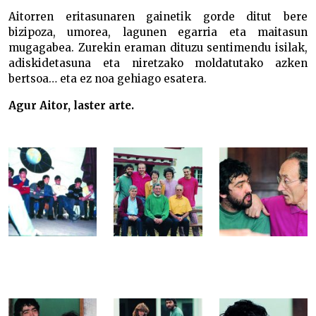
Aitorren eritasunaren gainetik gorde ditut bere
bizipoza, umorea, lagunen egarria eta maitasun
mugagabea. Zurekin eraman dituzu sentimendu isilak,
adiskidetasuna eta niretzako moldatutako azken
bertsoa… eta ez noa gehiago esatera.
Agur Aitor, laster arte.