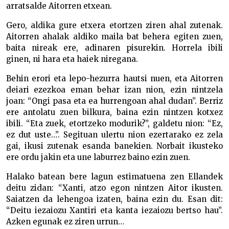
arratsalde Aitorren etxean.
Gero, aldika gure etxera etortzen ziren ahal zutenak.
Aitorren ahalak aldiko maila bat behera egiten zuen,
baita nireak ere, adinaren pisurekin. Horrela ibili
ginen, ni hara eta haiek niregana.
Behin erori eta lepo-hezurra hautsi nuen, eta Aitorren
deiari ezezkoa eman behar izan nion, ezin nintzela
joan: “Ongi pasa eta ea hurrengoan ahal dudan”. Berriz
ere antolatu zuen bilkura, baina ezin nintzen kotxez
ibili. “Eta zuek, etortzeko modurik?”, galdetu nion: “Ez,
ez dut uste…”. Segituan ulertu nion ezertarako ez zela
gai, ikusi zutenak esanda banekien. Norbait ikusteko
ere ordu jakin eta une laburrez baino ezin zuen.
Halako batean bere lagun estimatuena zen Ellandek
deitu zidan: “Xanti, atzo egon nintzen Aitor ikusten.
Saiatzen da lehengoa izaten, baina ezin du. Esan dit:
“Deitu iezaiozu Xantiri eta kanta iezaiozu bertso hau”.
Azken egunak ez ziren urrun…