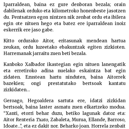
Iparraldean, baina ez gure denboran bezala; orain
dabilenak orduko eta kilometroko honenbeste jasotzen
du. Pentsatzen egon nintzen nik zenbat ordu eta ibilera
egin ote nituen hego eta batez ere iparraldean inoiz
eskerrik ere jaso gabe.
Kitto ordurako Aitor, eritasunak mendean hartua
zeukan, ordu luzeetako ebakuntzak egiten zizkioten.
Harremanak jarraitu zuen beti bezala.
Kanboko Xalbador ikastegian egin nituen lanengatik
eta erretiroko adina nuelako eskaintza bat egin
zidaten. Ezustean hartu ninduten, baina Aitorrek
bazekien; ongi prestatutako bertsoak kantatu
zizkidaten…
Geroago, Hegoaldera sartuta ere, idatzi zizkidan
bertsoak, baina laster asmatu zuen elkartzeko modua.
“Xanti, etorri behar duzu, betiko lagunak datoz eta:
Aitor Renteria
Txato
, Zabaleta, Murua, Ellande, Barroso,
Idoate…”, eta ez dakit nor. Beharko joan. Horrela zenbait