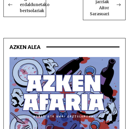
jarriak
NABIGATU
erdaldunetako
Aitor
bertsolariak
Sarasuari
AZKEN ALEA