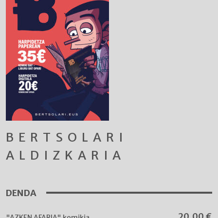
BERTSOLARI
ALDIZKARIA
DENDA
20,00
€
"AZKEN AFARIA" komikia