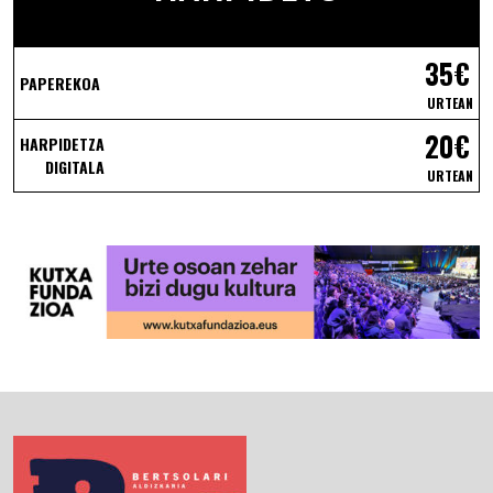
35€
PAPEREKOA
URTEAN
20€
HARPIDETZA
DIGITALA
URTEAN