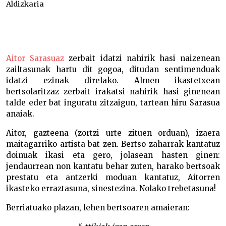
Aldizkaria
AITOR SARASUA GOGOAN –
Aitor Sarasuaz
zerbait idatzi nahirik hasi naizenean
zailtasunak hartu dit gogoa, ditudan sentimenduak
idatzi ezinak direlako. Almen ikastetxean
bertsolaritzaz zerbait irakatsi nahirik hasi ginenean
talde eder bat inguratu zitzaigun, tartean hiru Sarasua
anaiak.
Aitor, gazteena (zortzi urte zituen orduan), izaera
maitagarriko artista bat zen. Bertso zaharrak kantatuz
doinuak ikasi eta gero, jolasean hasten ginen:
jendaurrean non kantatu behar zuten, harako bertsoak
prestatu eta antzerki moduan kantatuz, Aitorren
ikasteko erraztasuna, sinestezina. Nolako trebetasuna!
Berriatuako plazan, lehen bertsoaren amaieran: