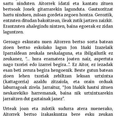
sartu ninduten. Aitorrek idatzi eta kantatu zituen
bertsoak Jonek gitarrarekin lagunduta. Gautxoritzat
hartu ninduen, zuloan gordeta zegoen hontza. Geroztik,
entzuten ditudan bakoitzean, ileak zutik jartzen zaizkit.
Erantzuten ahalegindu nintzen, baina egoerak ez zidan
laguntzen.
Geroago eskuratu nuen Aitorren bertso sorta batean
zioen bertso eskolako lagun Jon Iñaki Izazelaik
Iparraldean zeukala neskalaguna, eta ibilgailurik ez
zeukanez, “… hura eramatera joaten naiz, aspertuta
nago txoriei edo izarrei begira…”. Ez Aitor, ez iezadak
esan beti zerura begira hengoenik. Beste gutun batean
zioen lehen txoriak zebiltzan lekuan urtxintxa
(kattagorria) azaldu zitzaiola, eta orain orduak
laburragoak zirela. Jarraituz, “Jon Iñakik hautsi zituen
neskarekiko harremanak, baina nik urtxintxarekin
jarraitzen dut gaztainak janez”.
Urteak joan eta zulotik sudurra atera nuenerako,
Aitorrek bertso irakaskuntza bere esku zeukan