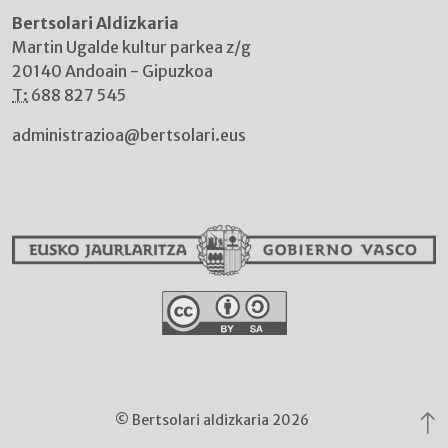
Bertsolari Aldizkaria
Martin Ugalde kultur parkea z/g
20140 Andoain - Gipuzkoa
T:
688 827 545
administrazioa@bertsolari.eus
© Bertsolari aldizkaria 2026