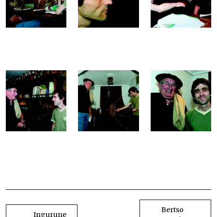
AITOR SARASUA GOGOAN
AITOR SARASUA GOGOAN
BIDALKETETAN
ZEHAR
Bertso
Ingurune