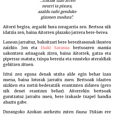
“…ttikiak izan arren
neurri ta pixura,
azaldu nahi genduke
gizonen modura”.
Aitorri begira, argazki hura zoragarria zen. Bertsoa nik
idatzia zen, baina Aitorren plazako jarrera bere-berea.
Lanean jarraituz, bakoitzari bere berezitasunak ikusten
zaizkio. Jon eta
Iñaki Sarasua
bertsoaren mamia
sakontzen arinagoak ziren, baina Aitorrek, gatza eta
piperraz osatuta, txispa berezia eta ezusteko ateraldiak
gehitzen zituen.
Iritsi zen eguna denak utzita alde egin behar izan
nuena, baina loturak jarraitu zuen. Bertsoak idazten
nizkien eta zortzi-bederatzik erantzuten zidaten (gero
nik denei erantzun behar). Aitorrekin bertsoak
gurutzatuz jarraitu nuen, bere irakasle txapel handia
ahaztu gabe.
Durangoko Azokan aurkeztu zuten
Fauna Ttikia
n ere