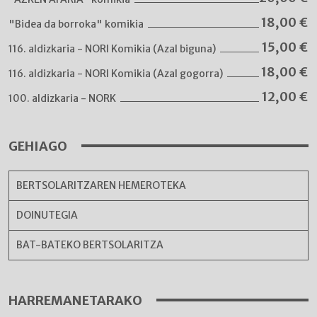
18,00
€
"Bidea da borroka" komikia
15,00
€
116. aldizkaria - NORI Komikia (Azal biguna)
18,00
€
116. aldizkaria - NORI Komikia (Azal gogorra)
12,00
€
100. aldizkaria - NORK
GEHIAGO
BERTSOLARITZAREN HEMEROTEKA
DOINUTEGIA
BAT-BATEKO BERTSOLARITZA
HARREMANETARAKO