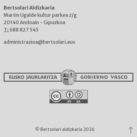
Bertsolari Aldizkaria
Martin Ugalde kultur parkea z/g
20140 Andoain - Gipuzkoa
T:
688 827 545
administrazioa@bertsolari.eus
© Bertsolari aldizkaria 2026