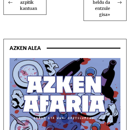
azpitik
heldu da
kantuan
entzule
gisa»
AZKEN ALEA