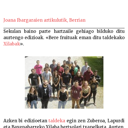
Irailaren 19an hasiko da Xilaba banakako txapelketa-
Joana Ibargaraien artikulutik, Berrian
Sekulan baino parte hartzaile gehiago bilduko ditu
aurtengo edizioak. «Bere fruituak eman ditu taldekako
Xilabak
».
Azken bi edizioetan
taldeka
egin zen Zuberoa, Lapurdi
eta Baxenabarreko Xilaba bertsolari txapelketa. Aurten,