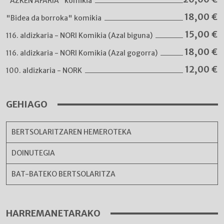
"AZKEN AFARIA" komikia
18,00
€
"Bidea da borroka" komikia
15,00
€
116. aldizkaria - NORI Komikia (Azal biguna)
18,00
€
116. aldizkaria - NORI Komikia (Azal gogorra)
12,00
€
100. aldizkaria - NORK
GEHIAGO
BERTSOLARITZAREN HEMEROTEKA
DOINUTEGIA
BAT-BATEKO BERTSOLARITZA
HARREMANETARAKO