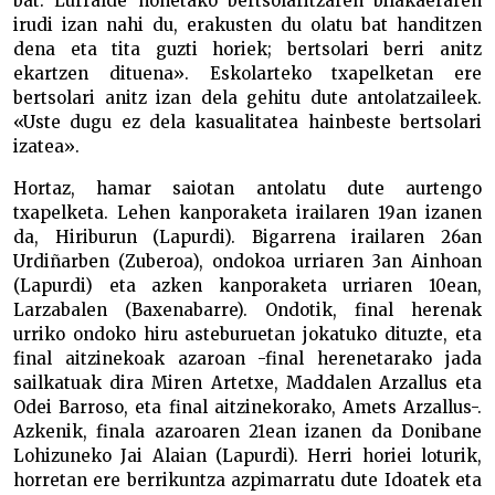
bat. Lurralde honetako bertsolaritzaren bilakaeraren
irudi izan nahi du, erakusten du olatu bat handitzen
dena eta tita guzti horiek; bertsolari berri anitz
ekartzen dituena». Eskolarteko txapelketan ere
bertsolari anitz izan dela gehitu dute antolatzaileek.
«Uste dugu ez dela kasualitatea hainbeste bertsolari
izatea».
Hortaz, hamar saiotan antolatu dute aurtengo
txapelketa. Lehen kanporaketa irailaren 19an izanen
da, Hiriburun (Lapurdi). Bigarrena irailaren 26an
Urdiñarben (Zuberoa), ondokoa urriaren 3an Ainhoan
(Lapurdi) eta azken kanporaketa urriaren 10ean,
Larzabalen (Baxenabarre). Ondotik, final herenak
urriko ondoko hiru asteburuetan jokatuko dituzte, eta
final aitzinekoak azaroan -final herenetarako jada
sailkatuak dira Miren Artetxe, Maddalen Arzallus eta
Odei Barroso, eta final aitzinekorako, Amets Arzallus-.
Azkenik, finala azaroaren 21ean izanen da Donibane
Lohizuneko Jai Alaian (Lapurdi). Herri horiei loturik,
horretan ere berrikuntza azpimarratu dute Idoatek eta