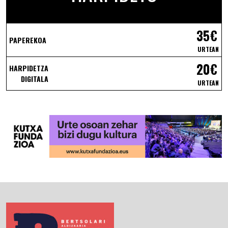
35€
PAPEREKOA
URTEAN
20€
HARPIDETZA
DIGITALA
URTEAN