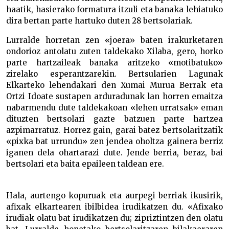
haatik, hasierako formatura itzuli eta banaka lehiatuko
dira bertan parte hartuko duten 28 bertsolariak.
Lurralde horretan zen «joera» baten irakurketaren
ondorioz antolatu zuten taldekako Xilaba, gero, horko
parte hartzaileak banaka aritzeko «motibatuko»
zirelako esperantzarekin. Bertsularien Lagunak
Elkarteko lehendakari den Xumai Murua Berrak eta
Ortzi Idoate sustapen arduradunak lan horren emaitza
nabarmendu dute taldekakoan «lehen urratsak» eman
dituzten bertsolari gazte batzuen parte hartzea
azpimarratuz. Horrez gain, garai batez bertsolaritzatik
«pixka bat urrundu» zen jendea oholtza gainera berriz
iganen dela ohartarazi dute. Jende berria, beraz, bai
bertsolari eta baita epaileen taldean ere.
Hala, aurtengo kopuruak eta aurpegi berriak ikusirik,
afixak elkartearen ibilbidea irudikatzen du. «Afixako
irudiak olatu bat irudikatzen du; zipriztintzen den olatu