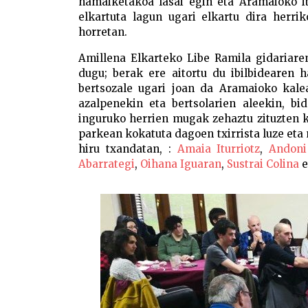
hamaiketakoa lasai egin eta Aramaioko ib
elkartuta lagun ugari elkartu dira herri
horretan.
Amillena Elkarteko Libe Ramila gidariare
dugu; berak ere aitortu du ibilbidearen h
bertsozale ugari joan da Aramaioko kalea
azalpenekin eta bertsolarien aleekin, b
inguruko herrien mugak zehaztu zituzten k
parkean kokatuta dagoen txirrista luze eta
hiru txandatan, :
Amaia Iturriotz
,
Andoni
Abarrategi
,
Oihana Iguaran
,
Sustrai Colina
e