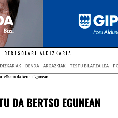
BERTSOLARI ALDIZKARIA
DIZKARIAK
DENDA
ARGAZKIAK
TESTU BILATZAILEA
P
ri elkartu da Bertso Egunean
TU DA BERTSO EGUNEAN