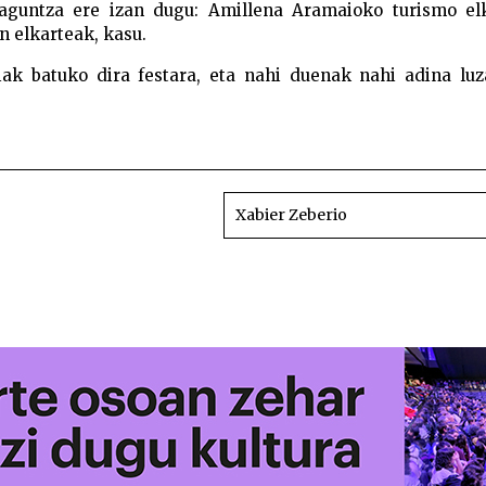
laguntza ere izan dugu: Amillena Aramaioko turismo elk
n elkarteak, kasu.
ariak batuko dira festara, eta nahi duenak nahi adina lu
Lagun ugari elkartu da Bertso E
Xabier Zeberio