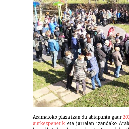
Aramaioko plaza izan du abiapuntu gaur
20
aurkezpenetik
eta jarraian izandako Araba