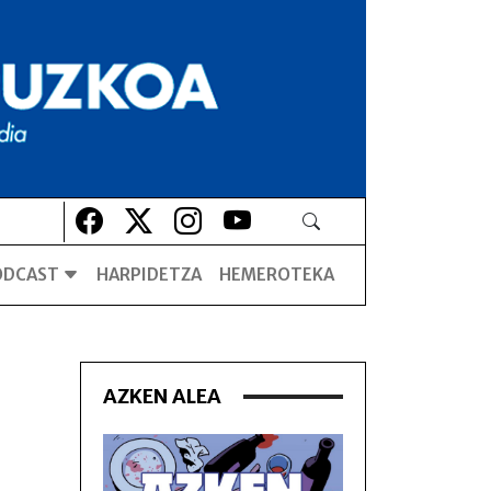
Lehio berrian irekiko da
Lehio berrian irekiko da
Lehio berrian irekiko da
Lehio berrian irekiko da
ODCAST
HARPIDETZA
HEMEROTEKA
AZKEN ALEA