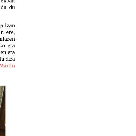
tekoak
ndu du
a izan
an ere,
ilaren
ko eta
den eta
tu dira
Martin