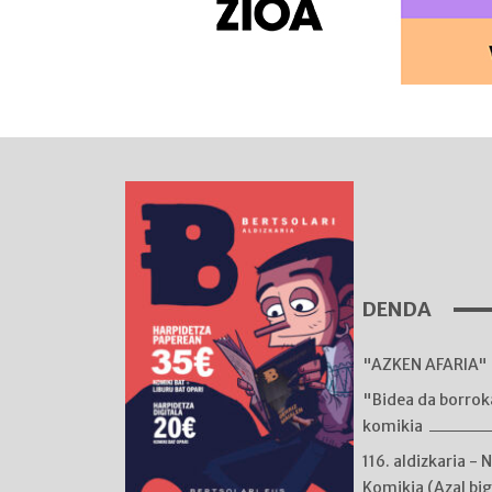
DENDA
"AZKEN AFARIA" 
"Bidea da borro
komikia
116. aldizkaria - 
Komikia (Azal bi