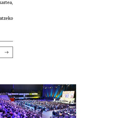
artea,
zatzeko
gunean