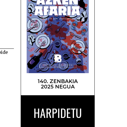
unean –
bide
140. ZENBAKIA
2025 NEGUA
HARPIDETU