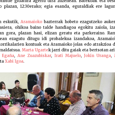
ilbide gidatura agertu dira zuzenean. Batekoak eta bes
ko plazan, 12:30erako; egia esanda, eguraldiak ere lagu
n eskutik,
Aramaioko
bazterrak hobeto ezagutzeko auker
asiera, ohikoa baino talde handiagoa egokitu zaiola, iz
n gora, plazan hasi, elizan geratu eta parkeraino. Ram
idean ezagutu ditugu idi probalekua izandakoa, Aramaio
orrikalarien kontuak eta Aramaioko jolas edo atrakzioa 
 maldatsua.
Marta Ugarte
k jarri ditu gaiak eta bertsotan ari
 Egaña
,
Ane Zuazubiskar
,
Irati Majuelo
,
Jokin Uranga
,
ta
Xabi Igoa
.