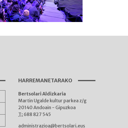
I
A
HARREMANETARAKO
Bertsolari Aldizkaria
A
Martin Ugalde kultur parkea z/g
20140 Andoain - Gipuzkoa
T:
688 827 545
administrazioa@bertsolari.eus