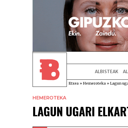
ALBISTEAK
AL
Etxea
»
Hemeroteka
»
Lagun uga
HEMEROTEKA
LAGUN UGARI ELKAR