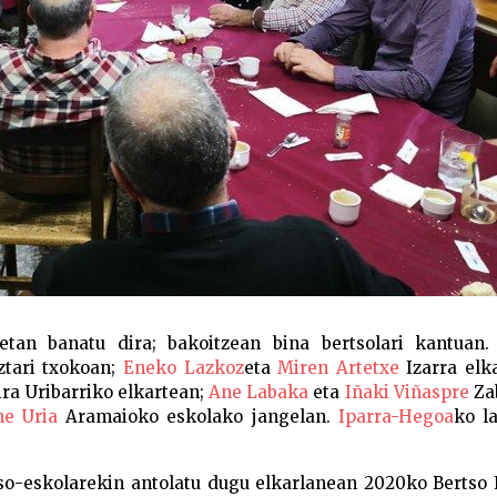
etan banatu dira; bakoitzean bina bertsolari kantuan
ztari txokoan;
Eneko Lazkoz
eta
Miren Artetxe
Izarra elk
ira Uribarriko elkartean;
Ane Labaka
eta
Iñaki Viñaspre
Za
ne Uria
Aramaioko eskolako jangelan.
Iparra-Hegoa
ko l
so-eskolarekin antolatu dugu elkarlanean 2020ko Bertso 