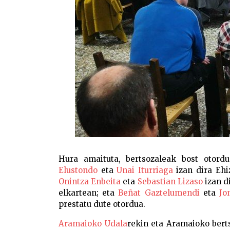
Hura amaituta, bertsozaleak bost otordu
Elustondo
eta
Unai Iturriaga
izan dira Ehi
Onintza Enbeita
eta
Sebastian Lizaso
izan d
elkartean; eta
Beñat Gaztelumendi
eta
Jo
prestatu dute otordua.
Aramaioko Udala
rekin eta Aramaioko bert