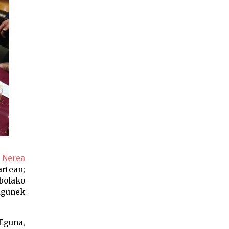
.
Nerea
artean;
bolako
agunek
Eguna,