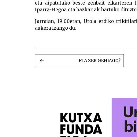
eta aipatutako beste zenbait elkarteren 
Iparra-Hegoa eta bazkariak hartuko dituzte
Jarraian, 19:00etan, Urola erdiko trikitil
aukera izango du.
BIDALKETETAN
ZEHAR
ETA ZER GEHIAGO?
NABIGATU