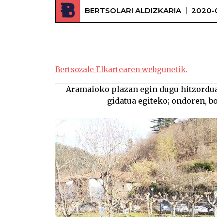
BERTSOLARI ALDIZKARIA
2020-
Bertsozale Elkartearen webgunetik.
Aramaioko plazan egin dugu hitzordua.
gidatua egiteko; ondoren, bo