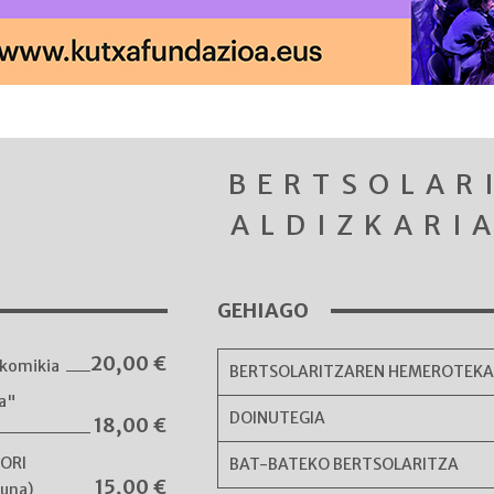
BERTSOLAR
ALDIZKARI
GEHIAGO
20,00
€
komikia
BERTSOLARITZAREN HEMEROTEK
ka"
DOINUTEGIA
18,00
€
NORI
BAT-BATEKO BERTSOLARITZA
15,00
€
guna)