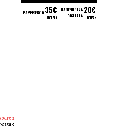
35€
20€
HARPIDETZA
PAPEREKOA
DIGITALA
URTEAN
URTEAN
ekoaren
batzuk