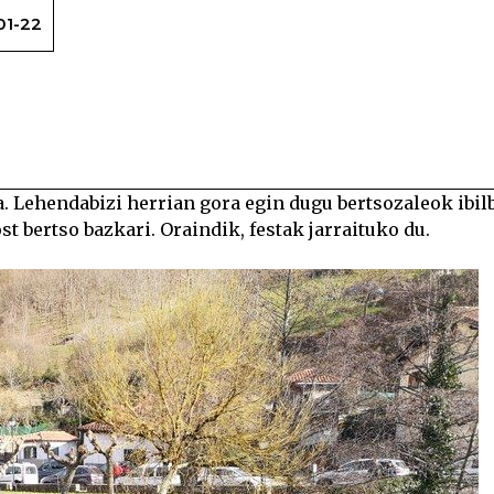
01-22
Lagun ugari elkartu da Bertso Eg
 Lehendabizi herrian gora egin dugu bertsozaleok ibil
st bertso bazkari. Oraindik, festak jarraituko du.