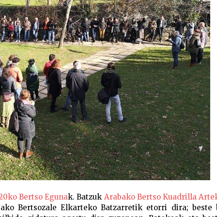
20ko Bertso Eguna
k. Batzuk
Arabako Bertso Kuadrilla Art
ko Bertsozale Elkarteko Batzarretik etorri dira; beste 