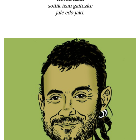
soilik izan gaitezke
jale edo jaki.