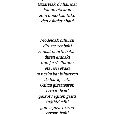
Gizarteak du hainbat
kanon eta arau
zein ondo kabituko
den eskeletu hau!
Modeloak bihurtu
dituzte zenbaki
zenbat neurtu behar
duten erabaki
non jarri silikona
eta non ebaki
ta neska bat bihurtzen
da haragi zati.
Gaitza gizartearen
erroan izaki
gaixotu egiten gaitu
indibidualki
gaitza gizartearen
erroan izaki