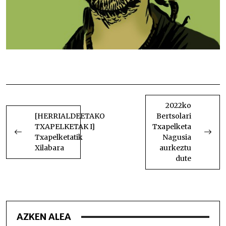
Pisuzko arrazoiak
BIDALKETETAN
ZEHAR
2022ko
[HERRIALDEETAKO
Bertsolari
NABIGATU
TXAPELKETAK I]
Txapelketa
Txapelketatik
Nagusia
Xilabara
aurkeztu
dute
AZKEN ALEA