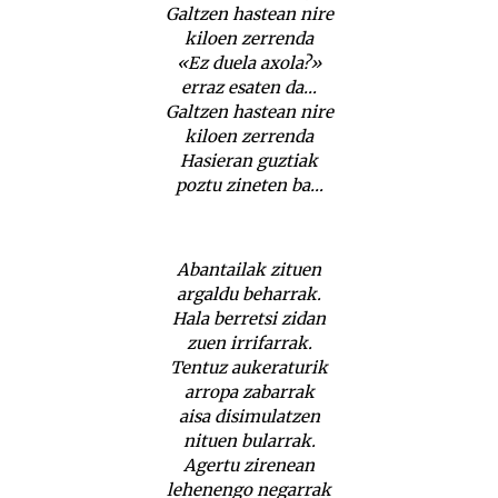
Galtzen hastean nire
kiloen zerrenda
«Ez duela axola?»
erraz esaten da…
Galtzen hastean nire
kiloen zerrenda
Hasieran guztiak
poztu zineten ba…
Abantailak zituen
argaldu beharrak.
Hala berretsi zidan
zuen irrifarrak.
Tentuz aukeraturik
arropa zabarrak
aisa disimulatzen
nituen bularrak.
Agertu zirenean
lehenengo negarrak