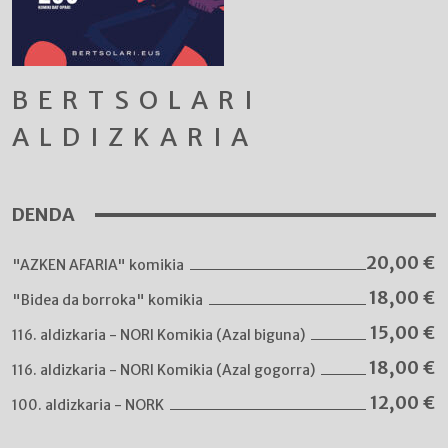
BERTSOLARI
ALDIZKARIA
DENDA
20,00
€
"AZKEN AFARIA" komikia
18,00
€
"Bidea da borroka" komikia
15,00
€
116. aldizkaria - NORI Komikia (Azal biguna)
18,00
€
116. aldizkaria - NORI Komikia (Azal gogorra)
12,00
€
100. aldizkaria - NORK