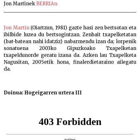
Jon Martinek
BERRIAn.
Jon Martin
(Oiartzun, 1981) gazte hasi zen bertsotan eta
ibilbide luzea du bertsogintzan. Zenbait txapelketatan
(bat-batean nahi idatziz) nabarmendu izan da; lorpenik
sonatuena 2003ko Gipuzkoako Txapelketan
txapeldunorde geratu izana da. Azken lau Txapelketa
Nagusitan, 2005etik hona, finalerdietaraino ailegatu
da.
Doinua: Hogeigarren urtera III