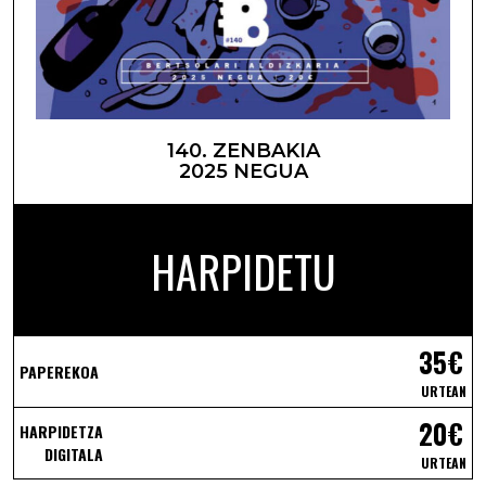
140. ZENBAKIA
2025 NEGUA
HARPIDETU
35€
PAPEREKOA
URTEAN
20€
HARPIDETZA
DIGITALA
URTEAN