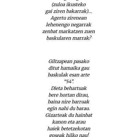
(zuloa ikusteko
gai ziren bakarrak)…
Agertu zirenean
lehenengo negarrak
zenbat markatzen zuen
baskularen marrak?
Giltzapean pasako
ditut hamaika gau
baskulak esan arte
“54”.
Dieta behartuak
bere hortan dirau,
baina nire barruak
egin nahi du barau.
Gizarteak du hainbat
kanon eta arau
haiek betetzekotan
goseak hilko nau!