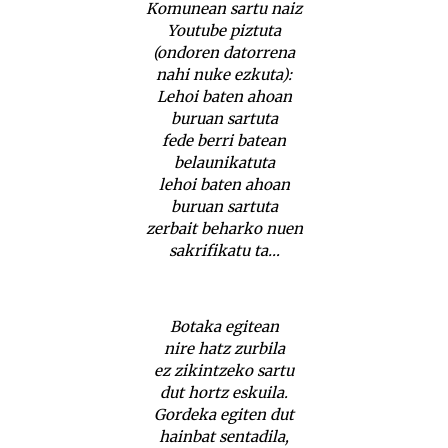
Komunean sartu naiz
Youtube piztuta
(ondoren datorrena
nahi nuke ezkuta):
Lehoi baten ahoan
buruan sartuta
fede berri batean
belaunikatuta
lehoi baten ahoan
buruan sartuta
zerbait beharko nuen
sakrifikatu ta…
Botaka egitean
nire hatz zurbila
ez zikintzeko sartu
dut hortz eskuila.
Gordeka egiten dut
hainbat sentadila,