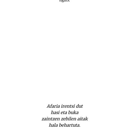
Afaria irentsi dut
hasi eta buka
zaintzen zebilen aitak
hala behartuta.