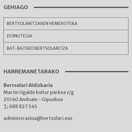
GEHIAGO
BERTSOLARITZAREN HEMEROTEKA
DOINUTEGIA
BAT-BATEKO BERTSOLARITZA
HARREMANETARAKO
Bertsolari Aldizkaria
Martin Ugalde kultur parkea z/g
20140 Andoain - Gipuzkoa
T:
688 827 545
administrazioa@bertsolari.eus