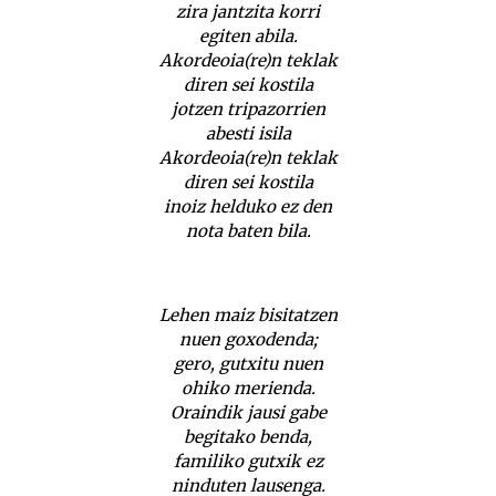
zira jantzita korri
egiten abila.
Akordeoia(re)n teklak
diren sei kostila
jotzen tripazorrien
abesti isila
Akordeoia(re)n teklak
diren sei kostila
inoiz helduko ez den
nota baten bila.
Lehen maiz bisitatzen
nuen goxodenda;
gero, gutxitu nuen
ohiko merienda.
Oraindik jausi gabe
begitako benda,
familiko gutxik ez
ninduten lausenga.