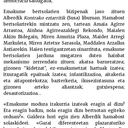
democracia
saioagatik.
Emakume bertsolarien bizipenak jaso zituen
Alberdik
Kontrako eztarritik
(Susa) liburuan. Hamabost
bertsolarirekin mintzatu zen, tartean Amaia Agirre
Arrastoa, Ainhoa Agirreazaldegi Rekondo, Maialen
Akizu Bidegain, Miren Amuriza Plaza, Maider Arregi
Markuleta, Miren Artetxe Sarasola, Maddalen Arzallus
Antiarekin. Haien testigantzetan oinarrituta, emakume
bertsolarien jarduna mugatzen duten hainbat
mekanismo zerrendatu zituen: akatsa barneratzea;
gizonen “kidetzat”, ez-emakumetzat hartuak izatea;
itxuragatik epaituak izatea; infantilizazioa, aitakeria
eta aitapontekotza; bazterkeria, ikusezintasuna eta
gizonen arteko aliantzak; gutxiespena;
desautorizazioa…
«Emakume modura irakurria izateak eragin al dizu?
Eta eragin badizu, nola eragin dizu bertsotan egiteko
orduan?». Galdera hori egin zien Alberdik hamabost
solaskideei. «Garai diferenteetan plazaraturiko