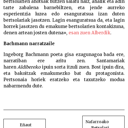
bertsolarien ahotsak biltzen saiatu naiz, ahalik eta adin
tarte zabalena barnebiltzen, eta jende aurreko
esperientzia luzea edo esanguratsua izan duten
bertsolariak jasotzen. Lagin esanguratsua da, eta lagin
horrek jasotzen du emakume bertsolarien kontakizuna,
denen artean josten dutena»,
esan zuen Alberdik
.
Bachmann narratzaile
Ingeborg Bachmann poeta gisa ezagunagoa bada ere,
narratiban ere aritu zen. Santamariak
haren
Aldibereko
ipuin sorta itzuli zuen. Bost ipuin dira,
eta bakoitzak emakumezko bat du protagonista.
Pertsonaia horiek eratzeko eta taxutzeko modua
nabarmendu dute.
Uxue Alberdik Euskadi Saria irabazi du “Kontrako
eztarritik” saiakerarekin-
BIDALKETETAN
ZEHAR
Nafarroako
Eñaut
Betsolari