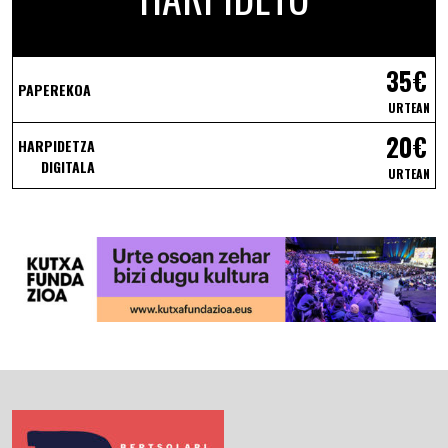
35€
PAPEREKOA
URTEAN
20€
HARPIDETZA
DIGITALA
URTEAN