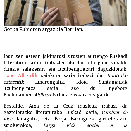
Gorka Rubioren argazkia Berrian.
Joan zen astean jakinarazi zituzten aurtengo Euskadi
Literatura sarien irabazleetako lau, eta gaur zabaldu
dituzte saiakerari eta itzulpengintzari dagozkionak.
Uxue Alberdik
saiakera saria irabazi du,
Kontrako
eztarritik
lanarengatik. Idoia Santamariak
itzulpengintza saria jaso du Ingeborg
Bachmannen
Aldibereko
lana euskaratzeagatik.
Bestalde, Aixa de la Cruz idazleak irabazi du
gaztelerazko literaturako Euskadi saria,
Cambiar de
idea
lanagatik; eta Borja Barraguek gaztelerazko
saiakerakoa,
Larga vida social a la