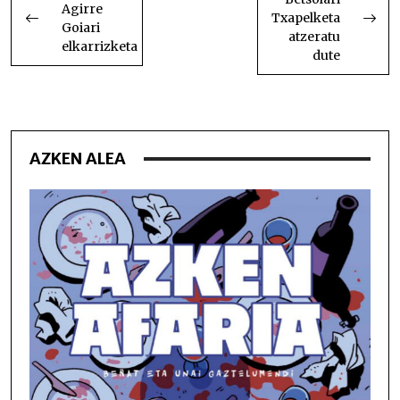
NABIGATU
Agirre
Txapelketa
Goiari
atzeratu
elkarrizketa
dute
AZKEN ALEA