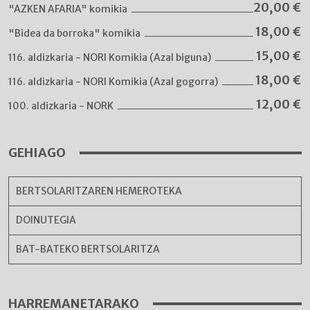
20,00
€
"AZKEN AFARIA" komikia
18,00
€
"Bidea da borroka" komikia
15,00
€
116. aldizkaria - NORI Komikia (Azal biguna)
18,00
€
116. aldizkaria - NORI Komikia (Azal gogorra)
12,00
€
100. aldizkaria - NORK
GEHIAGO
BERTSOLARITZAREN HEMEROTEKA
DOINUTEGIA
BAT-BATEKO BERTSOLARITZA
HARREMANETARAKO