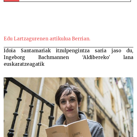
Uxue Alberdik Euskadi Saria irabazi du “Kontrako
eztarritik” saiakerarekin-
Edu Lartzagurenen artikulua Berrian.
Idoia Santamariak itzulpengintza saria jaso du,
Ingeborg Bachmannen ‘Aldibereko’ lana
euskaratzeagatik