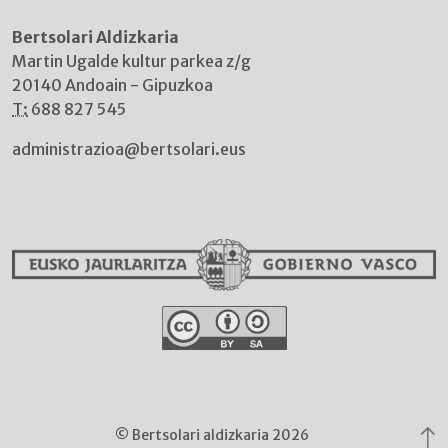
Bertsolari Aldizkaria
Martin Ugalde kultur parkea z/g
20140 Andoain - Gipuzkoa
T:
688 827 545
administrazioa@bertsolari.eus
© Bertsolari aldizkaria 2026