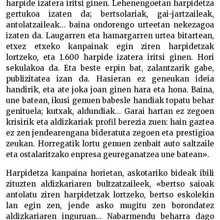
harpide izatera iritsi ginen. Lehenengoetan harpidetza
gertukoa izaten da; bertsolariak, gai-jartzaileak,
antolatzaileak… baina ondorengo urteetan nekezagoa
izaten da. Laugarren eta hamargarren urtea bitartean,
etxez etxeko kanpainak egin ziren harpidetzak
lortzeko, eta 1.600 harpide izatera iritsi ginen. Hori
sekulakoa da. Eta beste erpin bat, zalantzarik gabe,
publizitatea izan da. Hasieran ez geneukan ideia
handirik, eta ate joka joan ginen hara eta hona. Baina,
une batean, ikusi genuen babesle handiak topatu behar
genituela; kutxak, aldundiak… Garai hartan ez zegoen
krisirik eta aldizkariak profil berezia zuen: hain gaztea
ez zen jendearengana bideratuta zegoen eta prestigioa
zeukan. Horregatik lortu genuen zenbait auto saltzaile
eta ostalaritzako enpresa geureganatzea une batean».
Harpidetza kanpaina horietan, askotariko bideak ibili
zituzten aldizkariaren bultzatzaileek, «bertso saioak
antolatu ziren harpidetzak lortzeko, bertso eskolekin
lan egin zen, jende asko mugitu zen borondatez
aldizkariaren inguruan… Nabarmendu beharra dago