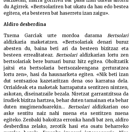
batzuetan, marra gorriren bat pasa izan dutela aitortu
du Agirrek. «Bertsolariren bat ukatu da hau edo bestea
egitera, eta besteren bat haserretu izan zaigu».
Aldiro desberdina
Txema Garciak urte mordoa darama
Bertsolari
aldizkaria maketatzen. «Bertsolariak denari buruz
abesten du, baina beti ari da besteen bizitzaz eta
besteen errealitateaz.
Bertsolari
aldizkarian lortu zen
bertsolariak bere buruari buruz hitz egitea. Oholtzatik
jaitsi eta bertsolaria bertsozaleengana gerturatzea
lortu zen», hasi da hausnarketa egiten. «Nik beti izan
dut sentsazioa kazetaritzan dena oso karratua dela.
Orrialdeak eta maketak harrapatuta sentitzen nintzen,
askotan, diseinatzaile bezala. Niretzat garrantzitsua da
irudiek bizitza hartzea, behar duten tamainan eta behar
duten mugimenduarekin…
Bertsolari
aldizkarian oso
aske sentitu naiz nahi nuena eta sentitzen nuena
egiteko. Zenbaki bakoitza erronka handi bat zen, aldiro
desberdina zelako, zerotik hasi eta osatu beharreko