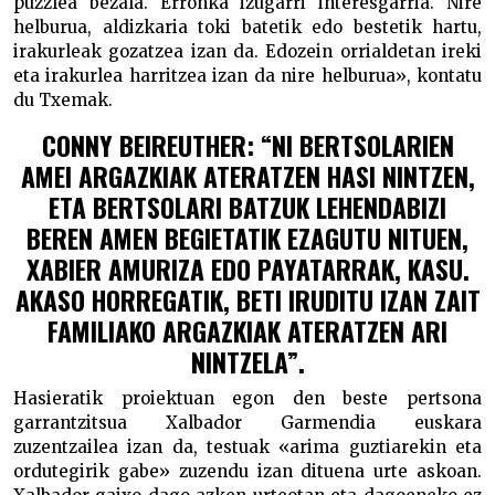
puzzlea bezala. Erronka izugarri interesgarria. Nire
helburua, aldizkaria toki batetik edo bestetik hartu,
irakurleak gozatzea izan da. Edozein orrialdetan ireki
eta irakurlea harritzea izan da nire helburua», kontatu
du Txemak.
CONNY BEIREUTHER: “NI BERTSOLARIEN
AMEI ARGAZKIAK ATERATZEN HASI NINTZEN,
ETA BERTSOLARI BATZUK LEHENDABIZI
BEREN AMEN BEGIETATIK EZAGUTU NITUEN,
XABIER AMURIZA EDO PAYATARRAK, KASU.
AKASO HORREGATIK, BETI IRUDITU IZAN ZAIT
FAMILIAKO ARGAZKIAK ATERATZEN ARI
NINTZELA”.
Hasieratik proiektuan egon den beste pertsona
garrantzitsua Xalbador Garmendia euskara
zuzentzailea izan da, testuak «arima guztiarekin eta
ordutegirik gabe» zuzendu izan dituena urte askoan.