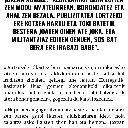
ZEN MODU AMATEURREAN, BORONDATEZ ETA
AHAL ZEN BEZALA. PUBLIZITATEA LORTZEKO
ERE KOTXEA HARTU ETA TOKI BATETIK
BESTERA JOATEN GINEN ATE JOKA. ETA
MILITANTZIAZ EGITEN GENUEN, SOS BAT
BERA ERE IRABAZI GABE”.
«Bertsozale Elkartea berri samarra zen, erronka asko
zituen aurrean eta aldizkariarena beste saltsa bat
iruditzen zitzaien, gehiegi une hartan. Horregatik,
hasieratik ikusi genuen ekonomikoki elkartetik
apartekoa behar zuela, dirua beste toki batzuetatik
atera behar genuela», gogoratu du baita Joxeanek.
«Ni primeran gogoratzen naiz hasiera haiekin, nola ez
zen batere garbi ikusten aldizkariaren ideia, nola
zalantza asko ikusten ziren han eta hemen… Joxean