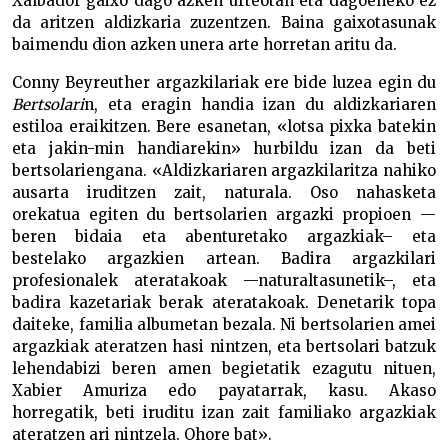
Xalbador gaixo dago azken urteotan eta dagoeneko ez
da aritzen aldizkaria zuzentzen. Baina gaixotasunak
baimendu dion azken unera arte horretan aritu da.
Conny Beyreuther argazkilariak ere bide luzea egin du
Bertsolari
n, eta eragin handia izan du aldizkariaren
estiloa eraikitzen. Bere esanetan, «lotsa pixka batekin
eta jakin-min handiarekin» hurbildu izan da beti
bertsolariengana. «Aldizkariaren argazkilaritza nahiko
ausarta iruditzen zait, naturala. Oso nahasketa
orekatua egiten du bertsolarien argazki propioen —
beren bidaia eta abenturetako argazkiak– eta
bestelako argazkien artean. Badira argazkilari
profesionalek ateratakoak —naturaltasunetik–, eta
badira kazetariak berak ateratakoak. Denetarik topa
daiteke, familia albumetan bezala. Ni bertsolarien amei
argazkiak ateratzen hasi nintzen, eta bertsolari batzuk
lehendabizi beren amen begietatik ezagutu nituen,
Xabier Amuriza edo payatarrak, kasu. Akaso
horregatik, beti iruditu izan zait familiako argazkiak
ateratzen ari nintzela. Ohore bat».