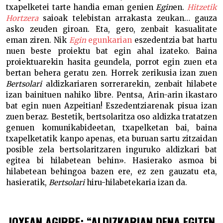
txapelketei tarte handia eman genien
Egin
en.
Hitzetik
Hortzera
saioak telebistan arrakasta zeukan… gauza
asko zeuden giroan. Eta, gero, zenbait kasualitate
eman ziren. Nik
Egin
egunkarian
eszedentzia bat hartu
nuen beste proiektu bat egin ahal izateko. Baina
proiektuarekin hasita geundela, porrot egin zuen eta
bertan behera geratu zen. Horrek zerikusia izan zuen
Bertsolari
aldizkariaren sorrerarekin, zenbait hilabete
izan bainituen nahiko libre. Pentsa, Arin-arin ikastaro
bat egin nuen Azpeitian! Eszedentziarenak pisua izan
zuen beraz. Bestetik, bertsolaritza oso aldizka tratatzen
genuen komunikabideetan, txapelketan bai, baina
txapelketatik kanpo apenas, eta buruan sartu zitzaidan
posible zela bertsolaritzaren inguruko aldizkari bat
egitea bi hilabetean behin». Hasierako asmoa bi
hilabetean behingoa bazen ere, ez zen gauzatu eta,
hasieratik,
Bertsolari
hiru-hilabetekaria izan da.
JOXEAN AGIRRE: “ALDIZKARIAN DENA EGITEN