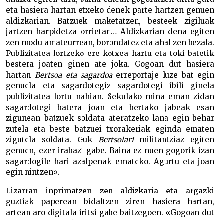
eta hasiera hartan etxeko denek parte hartzen genuen
aldizkarian. Batzuek maketatzen, besteek zigiluak
jartzen harpidetza orrietan… Aldizkarian dena egiten
zen modu amateurrean, borondatez eta ahal zen bezala.
Publizitatea lortzeko ere kotxea hartu eta toki batetik
bestera joaten ginen ate joka. Gogoan dut hasiera
hartan
Bertsoa eta sagardoa
erreportaje luze bat egin
genuela eta sagardotegiz sagardotegi ibili ginela
publizitatea lortu nahian. Sekulako mina eman zidan
sagardotegi batera joan eta bertako jabeak esan
zigunean batzuek soldata ateratzeko lana egin behar
zutela eta beste batzuei txorakeriak eginda ematen
zigutela soldata. Guk
Bertsolari
militantziaz egiten
genuen, ezer irabazi gabe. Baina ez nuen gogorik izan
sagardogile hari azalpenak emateko. Agurtu eta joan
egin nintzen».
Lizarran inprimatzen zen aldizkaria eta argazki
guztiak paperean bidaltzen ziren hasiera hartan,
artean aro digitala iritsi gabe baitzegoen. «Gogoan dut