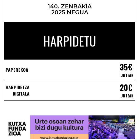
140. ZENBAKIA
2025 NEGUA
HARPIDETU
35€
PAPEREKOA
URTEAN
20€
HARPIDETZA
DIGITALA
URTEAN