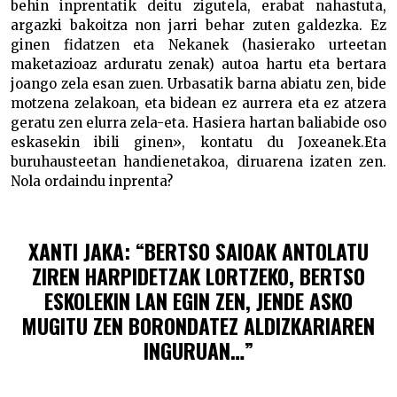
behin inprentatik deitu zigutela, erabat nahastuta,
argazki bakoitza non jarri behar zuten galdezka. Ez
ginen fidatzen eta Nekanek (hasierako urteetan
maketazioaz arduratu zenak) autoa hartu eta bertara
joango zela esan zuen. Urbasatik barna abiatu zen, bide
motzena zelakoan, eta bidean ez aurrera eta ez atzera
geratu zen elurra zela-eta. Hasiera hartan baliabide oso
eskasekin ibili ginen», kontatu du Joxeanek.Eta
buruhausteetan handienetakoa, diruarena izaten zen.
Nola ordaindu inprenta?
XANTI JAKA: “BERTSO SAIOAK ANTOLATU
ZIREN HARPIDETZAK LORTZEKO, BERTSO
ESKOLEKIN LAN EGIN ZEN, JENDE ASKO
MUGITU ZEN BORONDATEZ ALDIZKARIAREN
INGURUAN…”