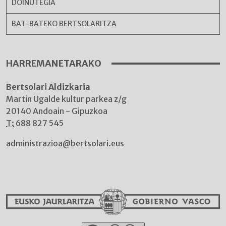
DOINUTEGIA
BAT-BATEKO BERTSOLARITZA
HARREMANETARAKO
Bertsolari Aldizkaria
Martin Ugalde kultur parkea z/g
20140 Andoain - Gipuzkoa
T:
688 827 545
administrazioa@bertsolari.eus