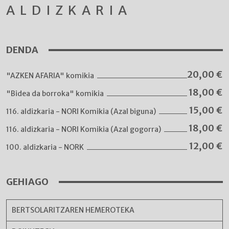
ALDIZKARIA
DENDA
20,00
€
"AZKEN AFARIA" komikia
18,00
€
"Bidea da borroka" komikia
15,00
€
116. aldizkaria - NORI Komikia (Azal biguna)
18,00
€
116. aldizkaria - NORI Komikia (Azal gogorra)
12,00
€
100. aldizkaria - NORK
GEHIAGO
BERTSOLARITZAREN HEMEROTEKA