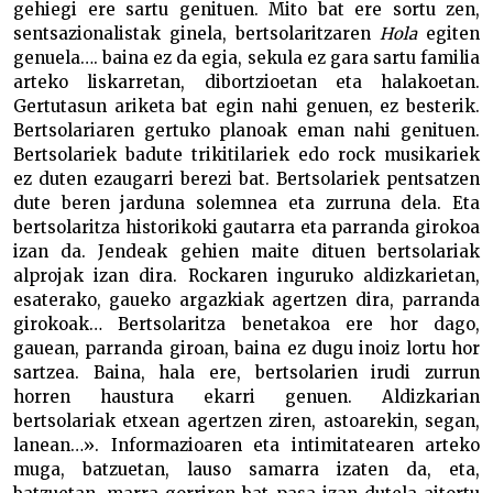
gehiegi ere sartu genituen. Mito bat ere sortu zen,
sentsazionalistak ginela, bertsolaritzaren
Hola
egiten
genuela…. baina ez da egia, sekula ez gara sartu familia
arteko liskarretan, dibortzioetan eta halakoetan.
Gertutasun ariketa bat egin nahi genuen, ez besterik.
Bertsolariaren gertuko planoak eman nahi genituen.
Bertsolariek badute trikitilariek edo rock musikariek
ez duten ezaugarri berezi bat. Bertsolariek pentsatzen
dute beren jarduna solemnea eta zurruna dela. Eta
bertsolaritza historikoki gautarra eta parranda girokoa
izan da. Jendeak gehien maite dituen bertsolariak
alprojak izan dira. Rockaren inguruko aldizkarietan,
esaterako, gaueko argazkiak agertzen dira, parranda
girokoak… Bertsolaritza benetakoa ere hor dago,
gauean, parranda giroan, baina ez dugu inoiz lortu hor
sartzea. Baina, hala ere, bertsolarien irudi zurrun
horren haustura ekarri genuen. Aldizkarian
bertsolariak etxean agertzen ziren, astoarekin, segan,
lanean…». Informazioaren eta intimitatearen arteko
muga, batzuetan, lauso samarra izaten da, eta,