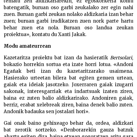
tematu zen aldizkariarekin, ez egoskorkeria kontu
batengatik, buruan oso garbi zeukalako zer egin nahi
zuen. Buruan garbi zeukan nolako aldizkaria izan behar
zuen; buruan garbi irudikatzen zuen nork parte hartu
behar zuen eta nola. Buruan oso landua zeukan
proiektua», kontatu du Xanti Jakak.
Modu amateurrean
Kazetaritza proiektu bat izan da hasieratik
Bertsolari
,
bokazio horrekin sortua eta izate horri lotua. «Andoni
Egañak beti izan du kazetaritzarako usaimena.
Hasierako urteetan bilera bat egiten genuen urtean,
gaiak eta ideiak jasotzeko. Joxerraren gaiak izugarri
sakonak, interesgarriak eta indartsuak izaten ziren,
baina ez zuten balio aldizkarirako. Andoniren gaiak,
berriz, erabat xelebreak ziren, baina denek balio zuten.
Andonik badauka sen jostalari hori».
Gai onak baino gehixeago behar da, ordea, aldizkari
bat zerotik sortzeko. «Denborarekin gauza batzuk
ahaztu egiten dira, baina etxean gogoratzen aritu gara