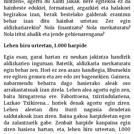
nintzen», agertu du Xanti Jakak. Bere egitekoa ez da
hainbeste edukiei, formatuari, argazkiei eta halakoei
begirakoa izan, berak bestelako galderak erantzun
behar izan ditu hainbat urtetan: Zer egin
aldizkariarekin? Nola finantzatu? Nola merkaturatu?
Nola iritsi ahalik eta jende gehienarengana?
Lehen hiru urteetan, 1.000 harpide
Egia esan, garai hartan ez neukan jakintza handirik
aldizkarien inguruan. Batetik, aldizkaria merkaturatu
egin behar zen. Hori ez zen arazo handiegia, liburuekin
ere egiten genuen eta zer edo zer bagenekien. Gainera,
nabarmendu beharra dago hasierako aleak oso
arrakastatsuak izan zirela. Lehen alea agortu egin zen,
baita hirugarrena ere. Faboritoena, txirrindulariena,
Lazkao Txikirena… horiek denak agortu egin ziren.
Lehen aleetan diru iturri nagusia dendetan
saldutakoak izan ziren. Baina gakoa harpideetan egon
da zalantzarik gabe. Zenbait harpide kanpaina egin
ziren hasiera hartan, eta, lehen hiru urteetan, 1.000