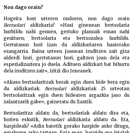
Non dago orain?
Hogeita bost urteren ondoren, non dago orain
Bertsolari
aldizkaria? «Hasi ginenean bertsolaria
hurbildu nahi genuen, gertuko planoak eman nahi
genituen; bertsolaria eta bertsozalea hurbildu.
Gertutasun hori izan da aldizkariaren hasierako
ezaugarria. Baina urteen joanean iruditzen zait giza
alderdi hori, gertutasun hori, galtzen joan dela eta
espezializaziora jo duela. Adituen aldizkari bat bihurtu
dela iruditzen zait», iritzi dio Joxeanek.
«Akaso bertsolaritzak berak egin duen bide bera egin
du aldizkariak.
Bertsolari
aldizkariak 25 urteotan
bertsolaritzak egin duen bidearen argazkia jaso du
zalantzarik gabe», gaineratu du Xantik.
Bertsolaritza aldatu da, bertsolariak aldatu dira eta,
horien eskutik,
Bertsolari
aldizkaria aldatu da. Eta,
harpideak? «Adin batetik gorako harpide asko ditugu,
emakume asko tartean. Egia esan, harpide oso leialak