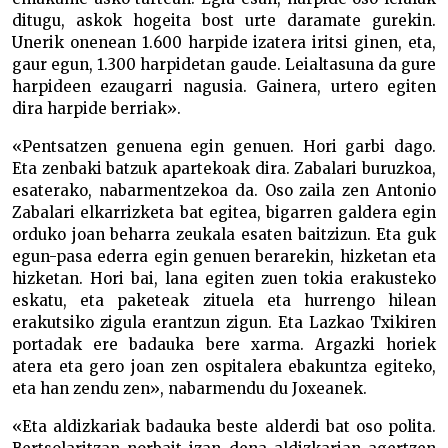
ditugu, askok hogeita bost urte daramate gurekin.
Unerik onenean 1.600 harpide izatera iritsi ginen, eta,
gaur egun, 1.300 harpidetan gaude. Leialtasuna da gure
harpideen ezaugarri nagusia. Gainera, urtero egiten
dira harpide berriak».
«Pentsatzen genuena egin genuen. Hori garbi dago.
Eta zenbaki batzuk apartekoak dira. Zabalari buruzkoa,
esaterako, nabarmentzekoa da. Oso zaila zen Antonio
Zabalari elkarrizketa bat egitea, bigarren galdera egin
orduko joan beharra zeukala esaten baitzizun. Eta guk
egun-pasa ederra egin genuen berarekin, hizketan eta
hizketan. Hori bai, lana egiten zuen tokia erakusteko
eskatu, eta paketeak zituela eta hurrengo hilean
erakutsiko zigula erantzun zigun. Eta Lazkao Txikiren
portadak ere badauka bere xarma. Argazki horiek
atera eta gero joan zen ospitalera ebakuntza egiteko,
eta han zendu zen», nabarmendu du Joxeanek.
«Eta aldizkariak badauka beste alderdi bat oso polita.