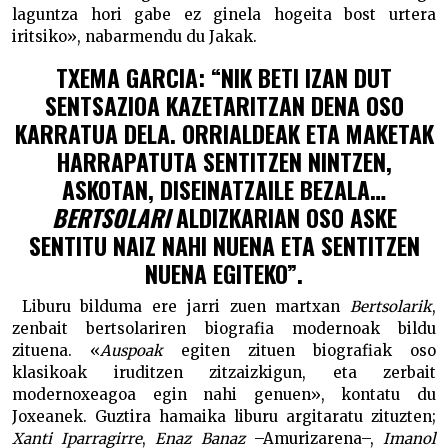
laguntza hori gabe ez ginela hogeita bost urtera
iritsiko», nabarmendu du Jakak.
TXEMA GARCIA: “NIK BETI IZAN DUT
SENTSAZIOA KAZETARITZAN DENA OSO
KARRATUA DELA. ORRIALDEAK ETA MAKETAK
HARRAPATUTA SENTITZEN NINTZEN,
ASKOTAN, DISEINATZAILE BEZALA…
BERTSOLARI
ALDIZKARIAN OSO ASKE
SENTITU NAIZ NAHI NUENA ETA SENTITZEN
NUENA EGITEKO”.
Liburu bilduma ere jarri zuen martxan
Bertsolarik
,
zenbait bertsolariren biografia modernoak bildu
zituena. «
Auspoak
egiten zituen biografiak oso
klasikoak iruditzen zitzaizkigun, eta zerbait
modernoxeagoa egin nahi genuen», kontatu du
Joxeanek. Guztira hamaika liburu argitaratu zituzten;
Xanti Iparragirre
,
Enaz Banaz
–Amurizarena–,
Imanol