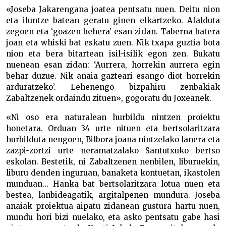
«Joseba Jakarengana joatea pentsatu nuen. Deitu nion
eta iluntze batean geratu ginen elkartzeko. Afalduta
zegoen eta ‘goazen behera’ esan zidan. Taberna batera
joan eta whiski bat eskatu zuen. Nik txapa guztia bota
nion eta bera bitartean isil-isilik egon zen. Bukatu
nuenean esan zidan: ‘Aurrera, horrekin aurrera egin
behar duzue. Nik anaia gazteari esango diot horrekin
arduratzeko’. Lehenengo bizpahiru zenbakiak
Zabaltzenek ordaindu zituen», gogoratu du Joxeanek.
«Ni oso era naturalean hurbildu nintzen proiektu
honetara. Orduan 34 urte nituen eta bertsolaritzara
hurbilduta nengoen, Bilbora joana nintzelako lanera eta
zazpi-zortzi urte neramatzalako Santutxuko bertso
eskolan. Bestetik, ni Zabaltzenen nenbilen, liburuekin,
liburu denden inguruan, banaketa kontuetan, ikastolen
munduan… Hanka bat bertsolaritzara lotua nuen eta
bestea, lanbideagatik, argitalpenen mundura. Joseba
anaiak proiektua aipatu zidanean gustura hartu nuen,
mundu hori bizi nuelako, eta asko pentsatu gabe hasi