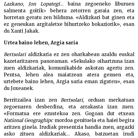
Lazkano
,
Jon Lopategi
… baina zegoeneko liburuen
salmenta goitik> behera zetorren garaia zen, eta
horretan geratu zen bilduma. «Aldizkari bat ginen eta
ez geneukan argitaletxe bihurtzeko bokaziorik», esan
du Xanti Jakak.
Urtea baino lehen, Argia saria
Bertsolari
aldizkaria ez zen oharkabean azaldu euskal
kazetaritzaren panoraman. «Sekulako oihartzuna izan
zuen aldizkariak, komunikabide askotan agertu zen.
Pentsa, lehen alea maiatzean atera genuen eta,
urtebete baino lehen, Argia saria eman ziguten», esan
du Joxeanek.
Berritzailea izan zen
Bertsolari
, orduan merkatuan
zegoenaren desberdina, eta arrakasta izan zuen.
«Formatua ere ezustekoa zen. Gogoan dut etxean
National
Geograghipc
mordoa genituela eta haiei begira
aritzen ginela. Irudiak presentzia handia zuen, argazki
asko zituen aldizkariak… Akaso, batzuetan irudi