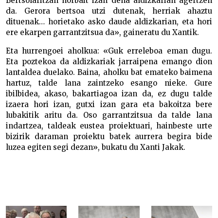
Bertsolaritzan norbait izan dena aldizkarian agertzen
da. Gerora bertsoa utzi dutenak, herriak ahaztu
dituenak… horietako asko daude aldizkarian, eta hori
ere ekarpen garrantzitsua da», gaineratu du Xantik.
Eta hurrengoei aholkua: «Guk erreleboa eman dugu.
Eta poztekoa da aldizkariak jarraipena emango dion
lantaldea duelako. Baina, aholku bat emateko baimena
hartuz, talde lana zaintzeko esango nieke. Gure
ibilbidea, akaso, bakartiagoa izan da, ez dugu talde
izaera hori izan, gutxi izan gara eta bakoitza bere
lubakitik aritu da. Oso garrantzitsua da talde lana
indartzea, taldeak eustea proiektuari, hainbeste urte
bizirik daraman proiektu batek aurrera begira bide
luzea egiten segi dezan», bukatu du Xanti Jakak.
BETERANOAK