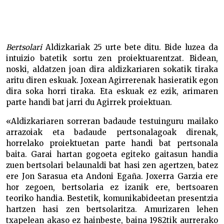
Aldizkariko beteranoak –
Bertsolari
Aldizkariak 25 urte bete ditu. Bide luzea da
intuizio batetik sortu zen proiektuarentzat. Bidean,
noski, aldatzen joan dira aldizkariaren sokatik tiraka
aritu diren eskuak. Joxean Agirrerenak hasieratik egon
dira soka horri tiraka. Eta eskuak ez ezik, arimaren
parte handi bat jarri du Agirrek proiektuan.
«Aldizkariaren sorreran badaude testuinguru mailako
arrazoiak eta badaude pertsonalagoak direnak,
horrelako proiektuetan parte handi bat pertsonala
baita. Garai hartan gogoeta egiteko gaitasun handia
zuen bertsolari belaunaldi bat hasi zen agertzen, batez
ere Jon Sarasua eta Andoni Egaña. Joxerra Garzia ere
hor zegoen, bertsolaria ez izanik ere, bertsoaren
teoriko handia. Bestetik, komunikabideetan presentzia
hartzen hasi zen bertsolaritza. Amurizaren lehen
txapelean akaso ez hainbeste, baina 1982tik aurrerako