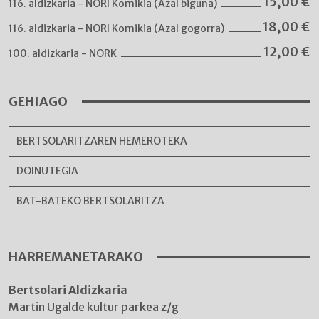
15,00
€
116. aldizkaria - NORI Komikia (Azal biguna)
18,00
€
116. aldizkaria - NORI Komikia (Azal gogorra)
12,00
€
100. aldizkaria - NORK
GEHIAGO
BERTSOLARITZAREN HEMEROTEKA
DOINUTEGIA
BAT-BATEKO BERTSOLARITZA
HARREMANETARAKO
Bertsolari Aldizkaria
Martin Ugalde kultur parkea z/g