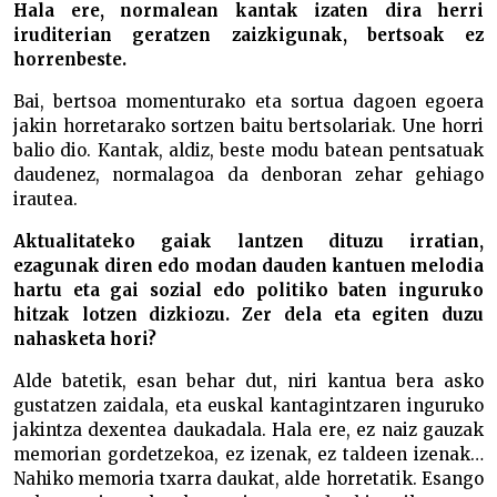
Hala ere, normalean kantak izaten dira herri
iruditerian geratzen zaizkigunak, bertsoak ez
horrenbeste.
Bai, bertsoa momenturako eta sortua dagoen egoera
jakin horretarako sortzen baitu bertsolariak. Une horri
balio dio. Kantak, aldiz, beste modu batean pentsatuak
daudenez, normalagoa da denboran zehar gehiago
irautea.
Aktualitateko gaiak lantzen dituzu irratian,
ezagunak diren edo modan dauden kantuen melodia
hartu eta gai sozial edo politiko baten inguruko
hitzak lotzen dizkiozu. Zer dela eta egiten duzu
nahasketa hori?
Alde batetik, esan behar dut, niri kantua bera asko
gustatzen zaidala, eta euskal kantagintzaren inguruko
jakintza dexentea daukadala. Hala ere, ez naiz gauzak
memorian gordetzekoa, ez izenak, ez taldeen izenak…
Nahiko memoria txarra daukat, alde horretatik. Esango