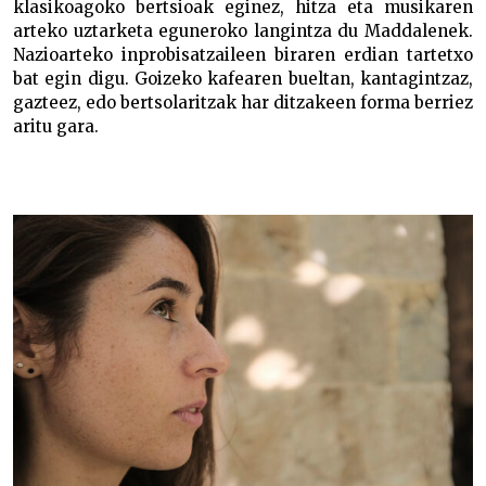
klasikoagoko bertsioak eginez, hitza eta musikaren
arteko uztarketa eguneroko langintza du Maddalenek.
Nazioarteko inprobisatzaileen biraren erdian tartetxo
bat egin digu. Goizeko kafearen bueltan, kantagintzaz,
gazteez, edo bertsolaritzak har ditzakeen forma berriez
aritu gara.