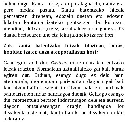
behar dugu. Kanta, aldiz, atenporalagoa da, nahiz eta
gero modaz pasatu. Kanta batentzako hitzak
pentsatzen direnean, edozein unetan eta edozein
lekutan kantatua izateko pentsatzen da: kotxean,
mendian, dutxan goizez, arratsaldez edo gauez… Ez
dauka bertsoaren une eta leku jakineko izaera hori.
Zuk kanta batentzako hitzak idaztean, beraz,
kontuan izaten duzu atenporaltasun hori?
Gaur egun, adibidez,
Gaztean
aritzen naiz kantentzako
letrak idazten. Normalean aktualitateko gai bati buruz
egiten dut. Orduan, esango dugu ez dela hain
atenporala, momentuan puri-purian dagoen gai bati
kantatzen baitiot. Ez zait iruditzen, hala ere, bertsoak
baino irismen indar handiagoa duenik. Gehiago esango
dut, momentuan bertsoa indartsuagoa dela eta aurrean
dagoen entzulearengan eragin handiagoa lor
dezakeela uste dut, kanta batek lor dezakeenarekin
alderatuz.