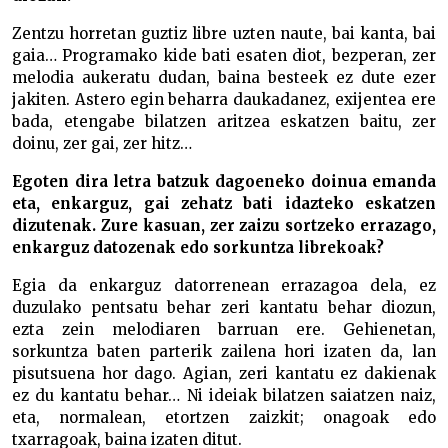
Zentzu horretan guztiz libre uzten naute, bai kanta, bai
gaia… Programako kide bati esaten diot, bezperan, zer
melodia aukeratu dudan, baina besteek ez dute ezer
jakiten. Astero egin beharra daukadanez, exijentea ere
bada, etengabe bilatzen aritzea eskatzen baitu, zer
doinu, zer gai, zer hitz…
Egoten dira letra batzuk dagoeneko doinua emanda
eta, enkarguz, gai zehatz bati idazteko eskatzen
dizutenak. Zure kasuan, zer zaizu sortzeko errazago,
enkarguz datozenak edo sorkuntza librekoak?
Egia da enkarguz datorrenean errazagoa dela, ez
duzulako pentsatu behar zeri kantatu behar diozun,
ezta zein melodiaren barruan ere. Gehienetan,
sorkuntza baten parterik zailena hori izaten da, lan
pisutsuena hor dago. Agian, zeri kantatu ez dakienak
ez du kantatu behar… Ni ideiak bilatzen saiatzen naiz,
eta, normalean, etortzen zaizkit; onagoak edo
txarragoak, baina izaten ditut.