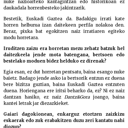
nuke nazioarteko kantagintzan edo historikoan ez
daukadala horrenbesteko jakintzarik.
Bestetik, Euskadi Gaztea da. Badakigu irrati kate
horren helburua izan daitekeen perfila nolakoa den.
Beraz, pixka bat egokitzen naiz irratiaren egiteko
modu horretara.
Iruditzen zaizu era horretan mezu zehatz batzuk hel
daitezkeela jende mota batengana, bertsoen edo
bestelako moduen bidez helduko ez direnak?
Egia esan, ez dut horretan pentsatu, baina esango nuke
baietz. Badago jende asko ia bertsorik entzun ez duena
bere bizitza guztian, baina Euskadi Gaztea entzuten
duena. Horiengana ere iritsi beharko da, ez? Ni ez naiz
dantzan hasiko, ez naiz
Dantz&Gora
joango, baina
kantei letrak jar diezazkieket.
Gaiari dagokionean, enkarguz etortzen zaizkizu
eskaerak edo zuk erabakitzen duzu zeri kantatu nahi
diozun?