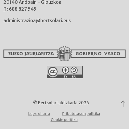
20140 Andoain - Gipuzkoa
T:
688 827 545
administrazioa@bertsolari.eus
© Bertsolari aldizkaria 2026
Lege oharra
Pribatutasun politika
Cookie politika