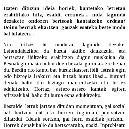
Izaten dituzun ideia horiek, kantetako letretan
erabilitako hitz, esaldi, errimek… nola lagundu
dezakete ondoren bertsoak kantatzeko orduan?
Doinu berriak ekartzen, gauzak esateko beste modu
bat bilatzen…
Nire iritziz, bi modutan lagundu dezake.
Lehendabizikoa da burua aktibo daukazula, eta
bertsotan ibiltzeko erabiltzen dugun muskulua da.
Besoak gimnasia behar duen bezala, garunak ere behar
du. Berdin dio kantu bat buruz ikasten ibili, letrak egin
edo hiztegia irakurri eta hitzak buruz ikasi… Buruari
denak balio dio biziago mantentzeko eta lo ez
edukitzeko. Hortaz, astero-astero kantak egiten
aritzeak bai, balio dit burua esna edukitzeko.
Bestalde, letrak jartzen ditudan momentuan, gai sozial
bat hartzen dut eta horren inguruan pentsatzen
dihardut. Ideiak sortzen, gai horri esaldiak jartzen…
Horrek denak balio du bertsotarako, noski. Inprobisatu