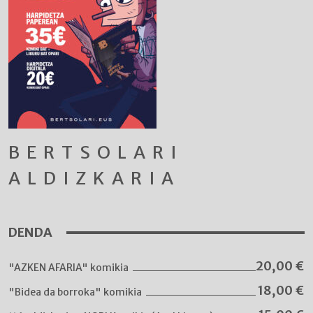
BERTSOLARI
ALDIZKARIA
DENDA
20,00
€
"AZKEN AFARIA" komikia
18,00
€
"Bidea da borroka" komikia