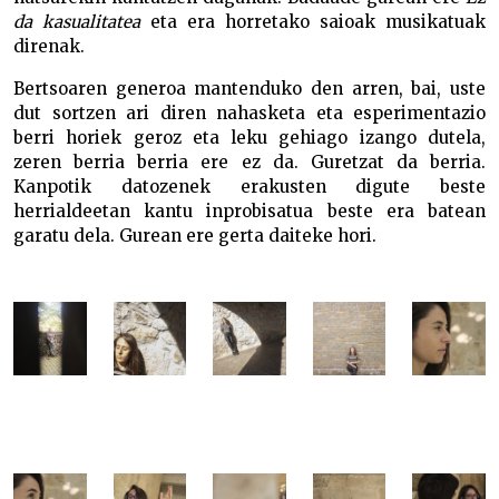
da kasualitatea
eta era horretako saioak musikatuak
direnak.
Bertsoaren generoa mantenduko den arren, bai, uste
dut sortzen ari diren nahasketa eta esperimentazio
berri horiek geroz eta leku gehiago izango dutela,
zeren berria berria ere ez da. Guretzat da berria.
Kanpotik datozenek erakusten digute beste
herrialdeetan kantu inprobisatua beste era batean
garatu dela. Gurean ere gerta daiteke hori.