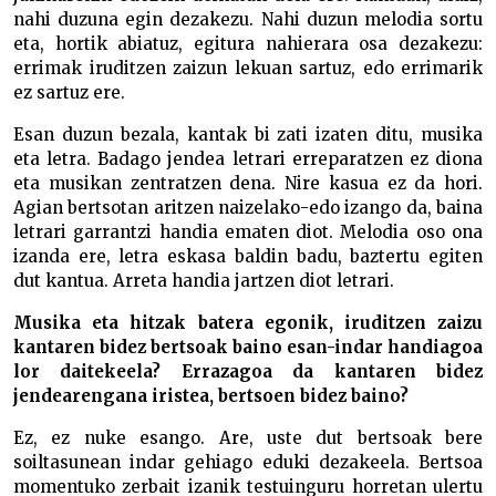
nahi duzuna egin dezakezu. Nahi duzun melodia sortu
eta, hortik abiatuz, egitura nahierara osa dezakezu:
errimak iruditzen zaizun lekuan sartuz, edo errimarik
ez sartuz ere.
Esan duzun bezala, kantak bi zati izaten ditu, musika
eta letra. Badago jendea letrari erreparatzen ez diona
eta musikan zentratzen dena. Nire kasua ez da hori.
Agian bertsotan aritzen naizelako-edo izango da, baina
letrari garrantzi handia ematen diot. Melodia oso ona
izanda ere, letra eskasa baldin badu, baztertu egiten
dut kantua. Arreta handia jartzen diot letrari.
Musika eta hitzak batera egonik, iruditzen zaizu
kantaren bidez bertsoak baino esan-indar handiagoa
lor daitekeela? Errazagoa da kantaren bidez
jendearengana iristea, bertsoen bidez baino?
Ez, ez nuke esango. Are, uste dut bertsoak bere
soiltasunean indar gehiago eduki dezakeela. Bertsoa
momentuko zerbait izanik testuinguru horretan ulertu