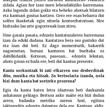
zidala. Agian hor izan nuen lehendabiziko harremana.
Asko lagundu zidan goiko eta beheko ahotsak bilatzen
eta kantuari gustua hartzen. Gero ere esan beharra dut
solfeo ikasketak egin nituela kontserbatorioan. Nire
bizitzako lau urte gogorrenak izan ziren.
Ume garaia pasata, edozein kantatuzaleren harremana
izan da eduki dudana. Kantatzea bera oso gustuko dut
eta izan dut beti. Ez dago momenturik, bakarrik
nagoenetan, buruan kanturen bat bueltaka ez
dabilkidanik. Kotxean, paseoan… edozein lekutan,
ahots goran ez bada ere, beti dut kantua presente.
Kantu sorkuntzak bi zati elkarren oso desberdinak
ditu, musika eta hitzak. Zu bertsolaria izanda, nola
bizi duzu kanta bat sortzeko prozesua?
Egia da kanta baten letra idaztean beti daukazula
askatasun gehiago. Bertsoa asko maite eta bizi dudan
arren, badauka metrika zurrun hori, egitura
jakinarekin edozein doinutan dela ere. Kantuan, aldiz,