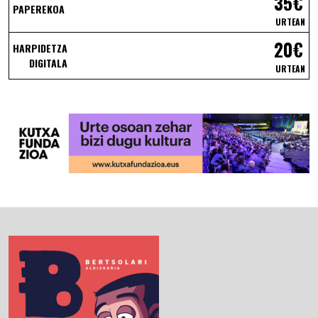
35€
PAPEREKOA
URTEAN
20€
HARPIDETZA
DIGITALA
URTEAN