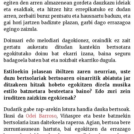
egiten den arren almazenean gordeta dauzkazu ideiak
eta esaldiak, eta hitzez hitz errepikatuko ez dudan
arren, zerbaiti buruz pentsatu eta hausnartu baduzu, eta
gai hori jartzen badizute plazan, garbi dago errazagoa
egingo zaizula.
Doinuari edo melodiari dagokionez, oraindik ez zait
gertatu aukeratu ditudan kantekin bertsotara
egokitutako doinu bat ekarri izana, baina seguru
badagoela baten bat eta noizbait ekarriko dugula.
Estiloekin jolasean ibiltzen zaren neurrian, uste
duzu bertsolariak bertsoaren oinarritik abiatuta jar
ditzakeen hitzak hobeto egokitzen direla musika
estilo batzuetara besteetara baino? Edo zuri zein
iruditzen zaizkizu egokienak?
Dudarik gabe rap-arekin lotura handia dauka bertsoak.
Ikusi da
Odei Barroso
, Viñaspre eta beste batzuekin
bertsolaria izan daitekeela raperoa. Agian, bertsoa bere
zurruntasunean hartuta, bai egokitzen da errazago