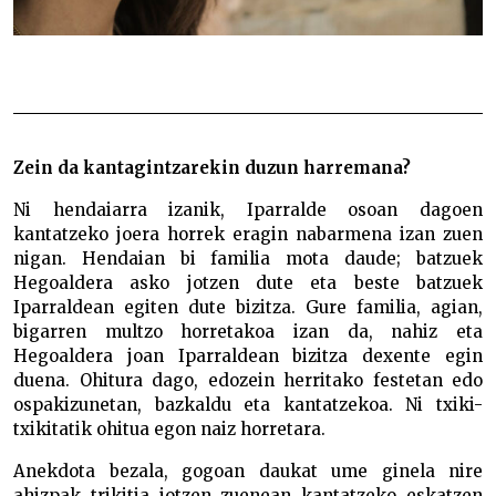
Zein da kantagintzarekin duzun harremana?
Ni hendaiarra izanik, Iparralde osoan dagoen
kantatzeko joera horrek eragin nabarmena izan zuen
nigan. Hendaian bi familia mota daude; batzuek
Hegoaldera asko jotzen dute eta beste batzuek
Iparraldean egiten dute bizitza. Gure familia, agian,
bigarren multzo horretakoa izan da, nahiz eta
Hegoaldera joan Iparraldean bizitza dexente egin
duena. Ohitura dago, edozein herritako festetan edo
ospakizunetan, bazkaldu eta kantatzekoa. Ni txiki-
txikitatik ohitua egon naiz horretara.
Anekdota bezala, gogoan daukat ume ginela nire
ahizpak trikitia jotzen zuenean kantatzeko eskatzen