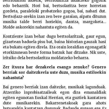
bertsolarion aldetik, bertsolaritza aldatzeko gogorik
edo beharrik. Hori bai, bertsolaritza bere horretan
gordeta, paraleloki probatzeko gogoa, bai, nabari dut.
BertsoJazz-arekin izan zen bere garaian, aipatu dituzun
musika talde berri horiekin, dantza, margoketa…
Molde askorekin nahastuta egiten da.
Kontziente izan behar dugu bertsolaritzak, gaur egun,
gizartean baduela pisu bat, baina historian gauzak hasi
eta bukatu egiten direla. Eta orain loraldian egonagatik
etorkizunean beste forma batzuk har ditzake. Nik uste,
iritsiko dela bertsolaritza moldatzeko beharra.
Zer itxura har dezakeela esango zenuke? Genero
berriak sor daitezkeela uste duzu, musika estiloekin
nahastuta?
Bai genero berriak izan daitezke, musikak lagunduak.
Atzerriko inprobisatzaileak egon dira emanaldiak
egiten egunotan Euskal Herrian, eta guztiek kantatzen
dute musikarekin. Bakarrenetakoak gara ahots
hutsarekin kantatzen dugunak. Badaude gurean ere
Ez