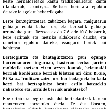
beste herrialdeetako kantu tradizionaletara: kantu
irlandarrak, countrya… Bertsoa horietara egokitu
daiteke ia egokitu beharrik gabe.
Beste kantugintzetara zabaltzen bagara, malgutasun
gehiago eduki behar da, eta bertsotik gehiago
urrunduko gara. Bertsoa ez da 7-6 edo 10-8 bakarrik,
bere errimak eta metrika aldakorrak dauzka, eta
denetara egokitu daiteke, ezaugarri horiek bai
behintzat.
Bertsogintza eta kantagintzaren gaur egungo
harremanaren inguruan, hasieran bertso jarrien
moldetik sortzen ziren arren kantak, belaunaldi
berriak konbinazio berriak bilatzen ari dira: Bi-zio,
Bi Bala… Iruditzen zaizu, oro har, badagoela bulkada
berri bat bertsogintza beste estilo batzuekin
nahasteko eta lurralde berriak arakatzeko?
Epe ertainera begira, uste dut bertsolaritzak berean
mantentzen jarraituko duela. Ez dut ikusten,