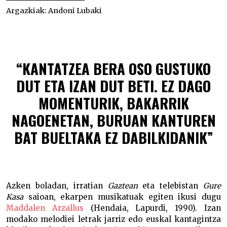
Argazkiak:
Andoni Lubaki
Bertsolari letra-egileak: Maddalen Arzallus –
“KANTATZEA BERA OSO GUSTUKO
DUT ETA IZAN DUT BETI. EZ DAGO
MOMENTURIK, BAKARRIK
NAGOENETAN, BURUAN KANTUREN
BAT BUELTAKA EZ DABILKIDANIK”
Azken boladan, irratian
Gaztean
eta telebistan
Gure
Kasa
saioan, ekarpen musikatuak egiten ikusi dugu
Maddalen Arzallus
(Hendaia, Lapurdi, 1990). Izan
modako melodiei letrak jarriz edo euskal kantagintza