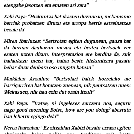
etengabe jasotzen eta ematen ari zara”
Xabi Paya: “Hizkuntza bat ikasten duzunean, mekanismo
berriak probatzen dituzu eta arropa berria estreinatzea
bezala da”
Miren Ibarluzea: “Bertsotan egiten dugunean, gauza bat
da buruan daukazun mezua eta bestea bertsoak zer
esaten uzten dizun. Interpretazioa ere berdina da, zuk
badaukazu mezu bat, baina beste hizkuntzara pasatu
behar duzu denbora oso mugatu batean”
Maddalen Arzallus: “Bertsolari batek horrelako ale
harrigarriren bat botatzen zuenean, nik pentsatzen nuen:
‘Mekasuen, nik hau ezin dut orain itzuli”
Xabi Paya: “‘Iratxe, ni ingelesez sartzera noa, seguru
nago good morning Boise, how are you doing? abestuta
hau lehertu egingo dela’”
Nerea Ibarzabal: “Ez zitzaidan Xabiri bezain erraza egiten