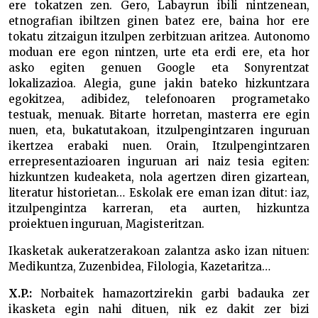
ere tokatzen zen. Gero, Labayrun ibili nintzenean,
etnografian ibiltzen ginen batez ere, baina hor ere
tokatu zitzaigun itzulpen zerbitzuan aritzea. Autonomo
moduan ere egon nintzen, urte eta erdi ere, eta hor
asko egiten genuen Google eta Sonyrentzat
lokalizazioa. Alegia, gune jakin bateko hizkuntzara
egokitzea, adibidez, telefonoaren programetako
testuak, menuak. Bitarte horretan, masterra ere egin
nuen, eta, bukatutakoan, itzulpengintzaren inguruan
ikertzea erabaki nuen. Orain, Itzulpengintzaren
errepresentazioaren inguruan ari naiz tesia egiten:
hizkuntzen kudeaketa, nola agertzen diren gizartean,
literatur historietan… Eskolak ere eman izan ditut: iaz,
itzulpengintza karreran, eta aurten, hizkuntza
proiektuen inguruan, Magisteritzan.
Ikasketak aukeratzerakoan zalantza asko izan nituen:
Medikuntza, Zuzenbidea, Filologia, Kazetaritza…
X.P.:
Norbaitek hamazortzirekin garbi badauka zer
ikasketa egin nahi dituen, nik ez dakit zer bizi