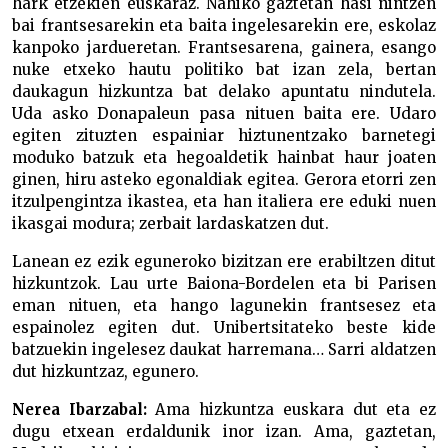
hark etzekien euskaraz. Nahiko gaztetan hasi nintzen
bai frantsesarekin eta baita ingelesarekin ere, eskolaz
kanpoko jardueretan. Frantsesarena, gainera, esango
nuke etxeko hautu politiko bat izan zela, bertan
daukagun hizkuntza bat delako apuntatu nindutela.
Uda asko Donapaleun pasa nituen baita ere. Udaro
egiten zituzten espainiar hiztunentzako barnetegi
moduko batzuk eta hegoaldetik hainbat haur joaten
ginen, hiru asteko egonaldiak egitea. Gerora etorri zen
itzulpengintza ikastea, eta han italiera ere eduki nuen
ikasgai modura; zerbait lardaskatzen dut.
Lanean ez ezik eguneroko bizitzan ere erabiltzen ditut
hizkuntzok. Lau urte Baiona-Bordelen eta bi Parisen
eman nituen, eta hango lagunekin frantsesez eta
espainolez egiten dut. Unibertsitateko beste kide
batzuekin ingelesez daukat harremana… Sarri aldatzen
dut hizkuntzaz, egunero.
Nerea Ibarzabal:
Ama hizkuntza euskara dut eta ez
dugu etxean erdaldunik inor izan. Ama, gaztetan,