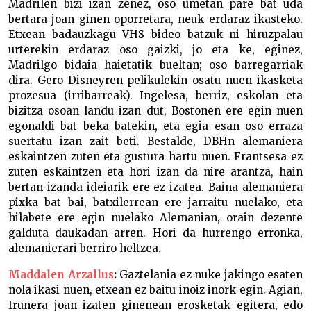
Madrilen bizi izan zenez, oso umetan pare bat uda
bertara joan ginen oporretara, neuk erdaraz ikasteko.
Etxean badauzkagu VHS bideo batzuk ni hiruzpalau
urterekin erdaraz oso gaizki, jo eta ke, eginez,
Madrilgo bidaia haietatik bueltan; oso barregarriak
dira. Gero Disneyren pelikulekin osatu nuen ikasketa
prozesua (irribarreak). Ingelesa, berriz, eskolan eta
bizitza osoan landu izan dut, Bostonen ere egin nuen
egonaldi bat beka batekin, eta egia esan oso erraza
suertatu izan zait beti. Bestalde, DBHn alemaniera
eskaintzen zuten eta gustura hartu nuen. Frantsesa ez
zuten eskaintzen eta hori izan da nire arantza, hain
bertan izanda ideiarik ere ez izatea. Baina alemaniera
pixka bat bai, batxilerrean ere jarraitu nuelako, eta
hilabete ere egin nuelako Alemanian, orain dezente
galduta daukadan arren. Hori da hurrengo erronka,
alemanierari berriro heltzea.
Maddalen Arzallus
:
Gaztelania ez nuke jakingo esaten
nola ikasi nuen, etxean ez baitu inoiz inork egin. Agian,
Irunera joan izaten ginenean erosketak egitera, edo