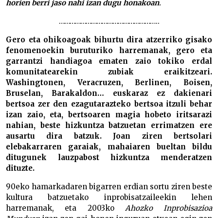
horien berri jaso nahi izan dugu honakoan
.
………………………………………………..
Gero eta ohikoagoak bihurtu dira atzerriko gisako
fenomenoekin buruturiko harremanak, gero eta
garrantzi handiagoa ematen zaio tokiko erdal
komunitatearekin zubiak eraikitzeari.
Washingtonen, Veracruzen, Berlinen, Boisen,
Bruselan, Barakaldon… euskaraz ez dakienari
bertsoa zer den ezagutarazteko bertsoa itzuli behar
izan zaio, eta, bertsoaren magia hobeto iritsarazi
nahian, beste hizkuntza batzuetan errimatzen ere
ausartu dira batzuk. Joan ziren bertsolari
elebakarraren garaiak, mahaiaren bueltan bildu
ditugunek lauzpabost hizkuntza menderatzen
dituzte.
90eko hamarkadaren bigarren erdian sortu ziren beste
kultura batzuetako inprobisatzaileekin lehen
harremanak, eta 2003ko
Ahozko Inprobisazioa