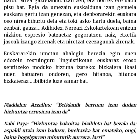
dator. Nirea gaztelaniaz izan zen, eta horrek ere badu
pisu bat. Egia da umezain euskalduna izan genuela
euskara gertu izan genezan, eta denborarekin euskara
oso nirea bihurtu dela eta toki asko hartu duela, baina
zenbait gauza… Adibidez, Nereari Eskolartekoan entzun
nizkion espresio batzuetaz gogoratzen naiz, etxetik
jasoak izango zirenak eta niretzat ezezagunak zirenak.
Euskararekin umetan ahalegin berezia egin nuen
edozein testuinguru linguistikotan euskaraz eroso
sentitzeko moduko hiztuna izateko: bizkaiera ikasi
nuen batuaren ondoren, gero hitanoa, hitanoa
bizkaieraz… ibilbide luze samar bat.
Maddalen Arzallus: “Betidanik barruan izan dudan
hizkuntza errusiera izan da”
Xabi Paya: “Hizkuntza bakoitza bizikleta bat bezala da:
aspaldi utzia izan baduzu, bueltaxka bat emateko, ongi,
baina hogeigarren minututik aurrera, larri”