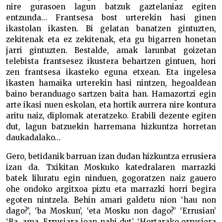
nire gurasoen lagun batzuk gaztelaniaz egiten
entzunda… Frantsesa bost urterekin hasi ginen
ikastolan ikasten. Bi gelatan banatzen gintuzten,
zekitenak eta ez zekitenak, eta gu bigarren honetan
jarri gintuzten. Bestalde, amak larunbat goizetan
telebista frantsesez ikustera behartzen gintuen, hori
zen frantsesa ikasteko eguna etxean. Eta ingelesa
ikasten hamaika urterekin hasi nintzen, hegoaldean
baino beranduago sartzen baita han. Hamazortzi egin
arte ikasi nuen eskolan, eta hortik aurrera nire kontura
aritu naiz, diplomak ateratzeko. Erabili dezente egiten
dut, lagun batzuekin harremana hizkuntza horretan
daukadalako…
Gero, betidanik barruan izan dudan hizkuntza errusiera
izan da. Txikitan Moskuko katedralaren marrazki
batek liluratu egin ninduen, gogoratzen naiz gauero
ohe ondoko argitxoa piztu eta marrazki horri begira
egoten nintzela. Behin amari galdetu nion ‘hau non
dago?’, ‘ba Moskun’, ‘eta Mosku non dago?’ ‘Errusian’
‘Ba, ama, Errusiara joan nahi dut’. ‘Hortarako errusiera