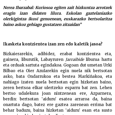
Nerea Ibarzabal: Kuriosoa egiten zait hizkuntza arrotzek
eragin izan didaten lilura. Eskolan gaztelaniazko
olerkigintza ikusi genuenean, euskarazko bertsolaritza
baino askoz gehiago gustatzen zitzaidan”
Ikasketa kontzientea izan zen edo kaletik jasoa?
Bizkaierarekin, adibidez, erabat kontzientea eta,
gainera, liburutik, Labayruren
Jarraibide
liburua hartu
eta orduak sartuta egindakoa. Gogoan dut umetan Urki
Bilbao eta Oier Azularekin egin nuela nik bertsotan
asko, bata Ondarrukoa eta bestea Markiñakoa, eta
nahiago izaten nuela bertsotan egin hizketan baino,
zeren bertsoa elkar ulertzeko esparru bat zen. Lehen
bertso udalekura joan nintzenean ere, Azparnera,
berdin: bertsotan ‘aiduru’ esatea arraroa da, baina
onartuta dago, batez ere gaztea zarenean errima bat
behar baduzu, baina hizketan ‘aiduru’ esan eta susto