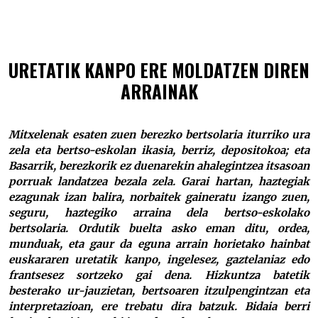
Bertsolari poliglotak –
URETATIK KANPO ERE MOLDATZEN DIREN
ARRAINAK
Mitxelenak esaten zuen berezko bertsolaria iturriko ura
zela eta bertso-eskolan ikasia, berriz, depositokoa; eta
Basarrik, berezkorik ez duenarekin ahalegintzea itsasoan
porruak landatzea bezala zela. Garai hartan, haztegiak
ezagunak izan balira, norbaitek gaineratu izango zuen,
seguru, haztegiko arraina dela bertso-eskolako
bertsolaria. Ordutik buelta asko eman ditu, ordea,
munduak, eta gaur da eguna arrain horietako hainbat
euskararen uretatik kanpo, ingelesez, gaztelaniaz edo
frantsesez sortzeko gai dena. Hizkuntza batetik
besterako ur-jauzietan, bertsoaren itzulpengintzan eta
interpretazioan, ere trebatu dira batzuk. Bidaia berri