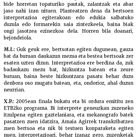
bide horretan topaturiko pautak, zalantzak eta abar
jaso nahi izan nituen. Planteatzen dena da bertsoen
interpretazioa egiterakoan edo edukia salbatuko
duzula edo formarekin saia zintezkeela, baina biak
ongi jasotzea ezinezkoa dela. Horren bila doanari,
bejondeiola.
M.I.:
Guk geuk ere, bertsotan egiten dugunean, gauza
bat da buruan daukazun mezua eta bestea bertsoak zer
esaten uzten dizun. Interpretazioa ere berdina da, zuk
badaukazu mezu bat, hizkuntza batean eta zeure
buruan, baina beste hizkuntzara pasatu behar duzu
denbora oso mugatu batean, eta, ondorioz, ahal duzun
neurrian.
X.P.:
2005ean finala bukatu eta bi ordura emititu zen
ETB2ko programa. Bi interprete geneuzkan zuzeneko
itzulpena egiten gaztelaniara, eta mekanografo batek
pasatzen zuen idatzira, Amaia Agirrek transkribatzen
zuen bertsoa eta nik bi testuen konparaketa egiten
nuen, interpretazioari, behar izanaz gero, zuzenketak