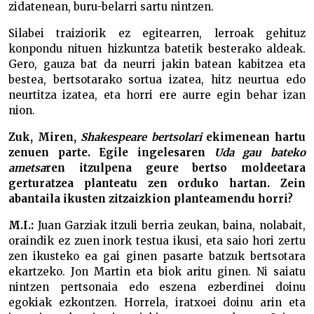
zidatenean, buru-belarri sartu nintzen.
Silabei traiziorik ez egitearren, lerroak gehituz
konpondu nituen hizkuntza batetik besterako aldeak.
Gero, gauza bat da neurri jakin batean kabitzea eta
bestea, bertsotarako sortua izatea, hitz neurtua edo
neurtitza izatea, eta horri ere aurre egin behar izan
nion.
Zuk, Miren,
Shakespeare bertsolari
ekimenean hartu
zenuen parte. Egile ingelesaren
Uda gau bateko
ametsa
ren itzulpena geure bertso moldeetara
gerturatzea planteatu zen orduko hartan. Zein
abantaila ikusten zitzaizkion planteamendu horri?
M.I.:
Juan Garziak itzuli berria zeukan, baina, nolabait,
oraindik ez zuen inork testua ikusi, eta saio hori zertu
zen ikusteko ea gai ginen pasarte batzuk bertsotara
ekartzeko. Jon Martin eta biok aritu ginen. Ni saiatu
nintzen pertsonaia edo eszena ezberdinei doinu
egokiak ezkontzen. Horrela, iratxoei doinu arin eta