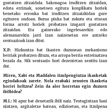
gustatzen zitzaidala. Sakonagoa iruditzen zitzaidan,
edota errimak, sonetoen egitura konplikatu horiek
benetako erronka bat iruditzen zitzaizkidan gure
egituren ondoan. Burua pixka bat zukutu eta etxean
forma arrotz horiek probatzea izugarri gustatzen
zitzaidan. Eta gainerako ingelesarekin edo
alemanarekin jarri izan naizenetan ere antzeko
sentsazioak izan ditut.
X.P.:
Hizkuntza bat ikasten duzunean mekanismo
berriak probatzen dituzu, eta arropa berria estreinatzea
bezala da. Nik sentsazio hori dezentetan sentitu izan
dut.
Miren, Xabi eta Maddalen itzulpengintza ikasketak
egindakoak zarete. Nola erabaki zenuten ikasketa
horiei heltzea? Zein da alor horretan egin duzuen
ibilbidea?
M.I.:
Ni apur bat denetarik ibili naiz. Testugintzan hasi
nintzen, argitaletxe batean, edizioetan, eta itzulpena