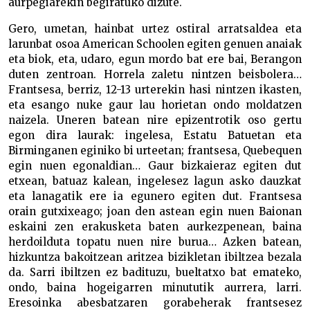
aurpegiarekin begiratuko dizute.
Gero, umetan, hainbat urtez ostiral arratsaldea eta
larunbat osoa American Schoolen egiten genuen anaiak
eta biok, eta, udaro, egun mordo bat ere bai, Berangon
duten zentroan. Horrela zaletu nintzen beisbolera…
Frantsesa, berriz, 12-13 urterekin hasi nintzen ikasten,
eta esango nuke gaur lau horietan ondo moldatzen
naizela. Uneren batean nire epizentrotik oso gertu
egon dira laurak: ingelesa, Estatu Batuetan eta
Birminganen eginiko bi urteetan; frantsesa, Quebequen
egin nuen egonaldian… Gaur bizkaieraz egiten dut
etxean, batuaz kalean, ingelesez lagun asko dauzkat
eta lanagatik ere ia egunero egiten dut. Frantsesa
orain gutxixeago; joan den astean egin nuen Baionan
eskaini zen erakusketa baten aurkezpenean, baina
herdoilduta topatu nuen nire burua… Azken batean,
hizkuntza bakoitzean aritzea bizikletan ibiltzea bezala
da. Sarri ibiltzen ez badituzu, bueltatxo bat emateko,
ondo, baina hogeigarren minututik aurrera, larri.
Eresoinka abesbatzaren gorabeherak frantsesez