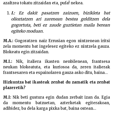
azaltzea tokatu zitzaidan eta, pufa! nekea.
I.:
Ez dakit pasatzen zaizuen, bizikleta bat
olioztatzen ari zarenean bestea gelditzen dela
gogortuta, beti ez zaude guztietan maila berean
egiteko moduan.
M.A.:
Gogoratzen naiz Errusian egon nintzenean iritsi
zela momentu bat ingelesez egiteko ez nintzela gauza.
Blokeatu egin zitzaidan.
M.I.:
Nik, italiera ikasten nenbilenean, frantsesa
neukan blokeatuta, eta kuriosoa da, zeren italierak
frantsesaren eta espainolaren gauza asko ditu, baina…
Hizkuntza bat ikasteak zenbat du zamatik eta zenbat
plazeretik?
M.I:
Nik beti gustura egin dudan zerbait izan da. Egia
da momentu batzuetan, azterketak egiterakoan,
adibidez, ba dela karga pixka bat, baina ostean…