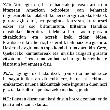
X.P.:
Niri, egia da, beste haurrak jolasean ari ziren
bitartean American Schoolera joan beharrak
ingelesarekiko nolabaiteko herra eragin zidala. Bakeak
gerora egin ditut, itzulpengintza karreran, literaturari
esker eta oso britaniartuta. Britainia Handiko
musikalak, literatura, telebista bera, asko gustatu
zitzaizkidan eta horrek ireki zidan bidea.
Frantsesarekin, berriz, hasieratik ibili naiz oso gustura.
Hasieratik egin nuen topo komiki frantziarrekin. Gero,
Quebeceko kantautoreak eta musika izugarri gustatu
zitzaidan… Tresna multzo hutsaz harago, horrek beste
bizitasun bat ematen dizu.
M.A.:
Egongo da hizkuntzak gramatika menderatze
hutsagatik ikasten dituenik ere, baina ni behintzat
erakartzen nauena hizkuntzak bere inguruan duen hori
guztia da: kultura, pentsatzeko moduak, jendea…
N.I.:
Ikusten duzunean ikasi duzun horrek zenbat jende
jarri ahal dizun eskura…