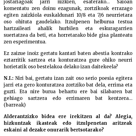
jostariagoak jarri nizkien, esaterako… Saioan
komentatu zen doinu ezagunak, zortzikoak errazago
egiten zaizkiola euskaldunari 10/8 eta 7/6 neurrietara
oso ohituta gaudelako. Itzulpenen helburua testua
hartzaileari ahalik hurbilen eta eskuragarrien
suertatzea da beti, eta horretarako bide gisa planteatu
zen esperimentua.
Ez zaizue inoiz gertatu kantari baten abestia kontrako
eztarritik sartzea eta konturatzea gure ohiko neurri
horietatik oso bestelakoa delako izan daitekeela?
N.I.:
Niri bai, gertatu izan zait oso serio poesia egitera
jarri eta gero konturatzea zortziko bat dela, errima eta
guzti. Eta nire burua behartu ere bai silabaren bat
gehiago sartzera edo errimaren bat kentzera…
(barreak)
Alderantzizko bidea ere irekitzen al da? Alegia,
hizkuntzak ikasteak edo itzulpenetan aritzeak
eskaini al dezake onurarik bertsotarako?