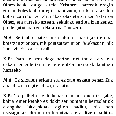
Oinezekoak izango zirela. Kristoren barreak eragin
zituen, Foleyk ulertu egin nahi zuen, noski, eta azaldu
behar izan nion zer ziren ikastolak eta zer zen Nafarroa
Oinez, eta aurreko urtean, sekulako euritea izan zenez,
jende gutxi joan zela Nafarroa Oinezera…
M.A.:
Bertsolari batek horrelako ale harrigarriren bat
botatzen zuenean, nik pentsatzen nuen: ‘Mekasuen, nik
hau ezin dut orain itzuli’.
X.P.:
Esan beharra dago bertsolariei inoiz ez zaiela
eskatu entzuleriaren erreferentzia markoak kontuan
hartzeko.
M.A.:
Ez zitzaien eskatu eta ez zaie eskatu behar. Zuk
ahal duzuna egiten duzu, eta kito.
X.P.:
Txapelketa itzuli behar denean, dudarik gabe,
baina Ameriketako ez dakit zer puntatan bertsolariak
etengabe hitz-jokoak egiten baditu, edo han
ezezagunak diren erreferentziak erabiltzen baditu…