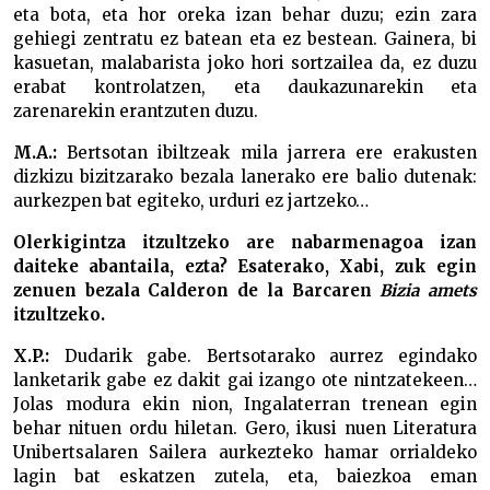
eta bota, eta hor oreka izan behar duzu; ezin zara
gehiegi zentratu ez batean eta ez bestean. Gainera, bi
kasuetan, malabarista joko hori sortzailea da, ez duzu
erabat kontrolatzen, eta daukazunarekin eta
zarenarekin erantzuten duzu.
M.A.:
Bertsotan ibiltzeak mila jarrera ere erakusten
dizkizu bizitzarako bezala lanerako ere balio dutenak:
aurkezpen bat egiteko, urduri ez jartzeko…
Olerkigintza itzultzeko are nabarmenagoa izan
daiteke abantaila, ezta? Esaterako, Xabi, zuk egin
zenuen bezala Calderon de la Barcaren
Bizia amets
itzultzeko.
X.P.:
Dudarik gabe. Bertsotarako aurrez egindako
lanketarik gabe ez dakit gai izango ote nintzatekeen…
Jolas modura ekin nion, Ingalaterran trenean egin
behar nituen ordu hiletan. Gero, ikusi nuen Literatura
Unibertsalaren Sailera aurkezteko hamar orrialdeko
lagin bat eskatzen zutela, eta, baiezkoa eman