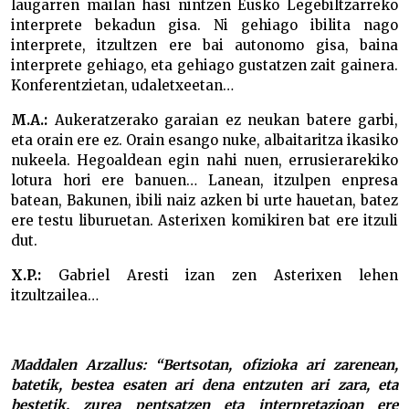
laugarren mailan hasi nintzen Eusko Legebiltzarreko
interprete bekadun gisa. Ni gehiago ibilita nago
interprete, itzultzen ere bai autonomo gisa, baina
interprete gehiago, eta gehiago gustatzen zait gainera.
Konferentzietan, udaletxeetan…
M.A.:
Aukeratzerako garaian ez neukan batere garbi,
eta orain ere ez. Orain esango nuke, albaitaritza ikasiko
nukeela. Hegoaldean egin nahi nuen, errusierarekiko
lotura hori ere banuen… Lanean, itzulpen enpresa
batean, Bakunen, ibili naiz azken bi urte hauetan, batez
ere testu liburuetan. Asterixen komikiren bat ere itzuli
dut.
X.P.:
Gabriel Aresti izan zen Asterixen lehen
itzultzailea…
Maddalen Arzallus: “Bertsotan, ofizioka ari zarenean,
batetik, bestea esaten ari dena entzuten ari zara, eta
bestetik, zurea pentsatzen eta interpretazioan ere