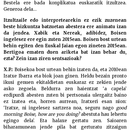
Bestela ere bada konplikatua euskaratik itzultzea.
Generoa dela…
Itzultzaile edo interpretearekin ez ezik zuzenean
beste hizkuntza batzuetan abestera ere animatu izan
da jendea. Xabik eta Nereak, adibidez, Boisen
ingelesez ere egin zuten 2015ean. Boisen bost urtean
behin egiten den Euskal Jaian egon zineten 2015ean.
Bertigoa ematen duen ariketa bat izan behar du,
ezta? Zein izan ziren sentsazioak?
X.P.:
Boisekoa bost urtean behin izaten da, eta 2010ean
Iratxe Ibarra eta biok joan ginen. Heldu bezain pronto
ikusi genuen ekitaldietan euskaraz ez zekien jende
asko zegoela. Beldurra zen haientzat ‘a capela’
erdipurdi abesten zuten bi pertsonaia ulergaitz baino
ez izatea eta, horren aurrean, Iratxeri esan nion:
‘Iratxe, ni ingelesez sartzera noa, seguru nago
good
morning Boise, how are you doing?
abestuta hau lehertu
egingo dela’. Eta halaxe gertatu zen. Saioaren
biharamunean jende pila bat gerturatu zitzaigun