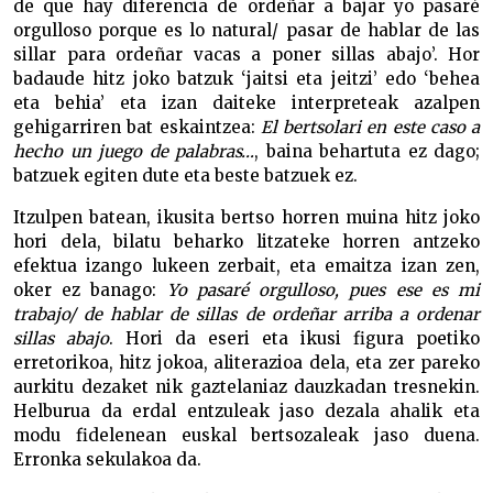
de que hay diferencia de ordeñar a bajar yo pasaré
orgulloso porque es lo natural/ pasar de hablar de las
sillar para ordeñar vacas a poner sillas abajo’. Hor
badaude hitz joko batzuk ‘jaitsi eta jeitzi’ edo ‘behea
eta behia’ eta izan daiteke interpreteak azalpen
gehigarriren bat eskaintzea:
El bertsolari en este caso a
hecho un juego de palabras…
, baina behartuta ez dago;
batzuek egiten dute eta beste batzuek ez.
Itzulpen batean, ikusita bertso horren muina hitz joko
hori dela, bilatu beharko litzateke horren antzeko
efektua izango lukeen zerbait, eta emaitza izan zen,
oker ez banago:
Yo pasaré orgulloso, pues ese es mi
trabajo/ de hablar de sillas de ordeñar arriba a ordenar
sillas abajo
. Hori da eseri eta ikusi figura poetiko
erretorikoa, hitz jokoa, aliterazioa dela, eta zer pareko
aurkitu dezaket nik gaztelaniaz dauzkadan tresnekin.
Helburua da erdal entzuleak jaso dezala ahalik eta
modu fidelenean euskal bertsozaleak jaso duena.
Erronka sekulakoa da.