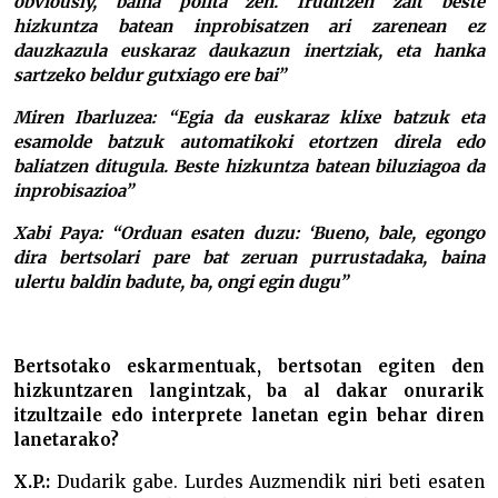
obviously, baina polita zen. Iruditzen zait beste
hizkuntza batean inprobisatzen ari zarenean ez
dauzkazula euskaraz daukazun inertziak, eta hanka
sartzeko beldur gutxiago ere bai”
Miren Ibarluzea: “Egia da euskaraz klixe batzuk eta
esamolde batzuk automatikoki etortzen direla edo
baliatzen ditugula. Beste hizkuntza batean biluziagoa da
inprobisazioa”
Xabi Paya: “Orduan esaten duzu: ‘Bueno, bale, egongo
dira bertsolari pare bat zeruan purrustadaka, baina
ulertu baldin badute, ba, ongi egin dugu”
Bertsotako eskarmentuak, bertsotan egiten den
hizkuntzaren langintzak, ba al dakar onurarik
itzultzaile edo interprete lanetan egin behar diren
lanetarako?
X.P.:
Dudarik gabe. Lurdes Auzmendik niri beti esaten