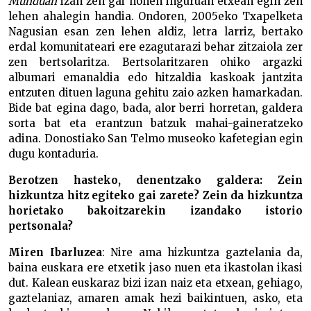
Munduan
izan zen gai honen inguruan etxean egin zen
lehen ahalegin handia. Ondoren, 2005eko Txapelketa
Nagusian esan zen lehen aldiz, letra larriz, bertako
erdal komunitateari ere ezagutarazi behar zitzaiola zer
zen bertsolaritza. Bertsolaritzaren ohiko argazki
albumari emanaldia edo hitzaldia kaskoak jantzita
entzuten dituen laguna gehitu zaio azken hamarkadan.
Bide bat egina dago, bada, alor berri horretan, galdera
sorta bat eta erantzun batzuk mahai-gaineratzeko
adina. Donostiako San Telmo museoko kafetegian egin
dugu kontaduria.
Berotzen hasteko, denentzako galdera: Zein
hizkuntza hitz egiteko gai zarete? Zein da hizkuntza
horietako bakoitzarekin izandako istorio
pertsonala?
Miren Ibarluzea
: Nire ama hizkuntza gaztelania da,
baina euskara ere etxetik jaso nuen eta ikastolan ikasi
dut. Kalean euskaraz bizi izan naiz eta etxean, gehiago,
gaztelaniaz, amaren amak hezi baikintuen, asko, eta