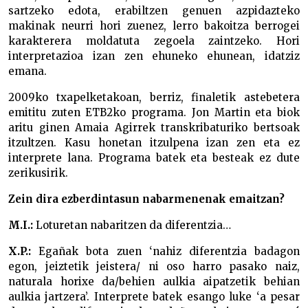
sartzeko edota, erabiltzen genuen azpidazteko
makinak neurri hori zuenez, lerro bakoitza berrogei
karakterera moldatuta zegoela zaintzeko. Hori
interpretazioa izan zen ehuneko ehunean, idatziz
emana.
2009ko txapelketakoan, berriz, finaletik astebetera
emititu zuten ETB2ko programa. Jon Martin eta biok
aritu ginen Amaia Agirrek transkribaturiko bertsoak
itzultzen. Kasu honetan itzulpena izan zen eta ez
interprete lana. Programa batek eta besteak ez dute
zerikusirik.
Zein dira ezberdintasun nabarmenenak emaitzan?
M.I.:
Loturetan nabaritzen da diferentzia…
X.P.:
Egañak bota zuen ‘nahiz diferentzia badagon
egon, jeiztetik jeistera/ ni oso harro pasako naiz,
naturala horixe da/behien aulkia aipatzetik behian
aulkia jartzera’. Interprete batek esango luke ‘a pesar