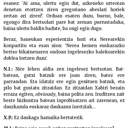
esanez: ‘Ai ama, ulertu egin dut, azkeneko urteotan
denetan etortzen ziren gregoriano abeslari horiek
zertan ari ziren!’. Orduan esaten duzu, bueno, bale,
egongo dira bertsolari pare bat zeruan purrustadaka,
baina ulertu baldin badute, ba ongi egin dugu.
Beraz, baneukan esperientzia hori eta Nerearekin
konpartitu eta esan nion: ‘Nerea hemen euskarazko
bertso bikainenaren ondoan ingelesezko balekoarekin
doblea lortzen duzu’.
N.I.:
Nire lehen aldia zen ingelesez bertsotan. Bat-
batean, gutxi batzuk ere joan ziren, batez ere
parrandan. Eta idatziz ere egin genituen batzuk, eta
pilo bat gustatu zitzaidan. Ez zitzaidan Xabiri bezain
erraza egiten,
obviously
, baina polita zen. Iruditzen zait
beste hizkuntza batean inprobisatzen ari zarenean, ez
dauzkazula euskaraz daukazun inertziak…
X.P.:
Ez daukagu hamaika bertuterik.