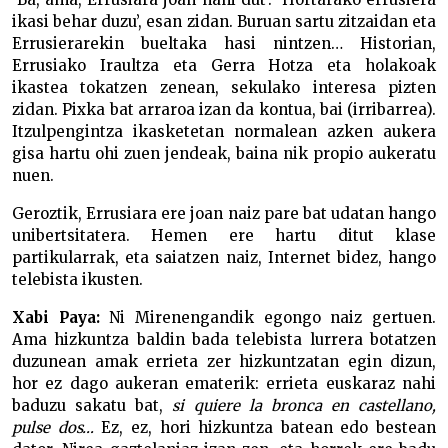
ikasi behar duzu’, esan zidan. Buruan sartu zitzaidan eta
Errusierarekin bueltaka hasi nintzen… Historian,
Errusiako Iraultza eta Gerra Hotza eta holakoak
ikastea tokatzen zenean, sekulako interesa pizten
zidan. Pixka bat arraroa izan da kontua, bai (irribarrea).
Itzulpengintza ikasketetan normalean azken aukera
gisa hartu ohi zuen jendeak, baina nik propio aukeratu
nuen.
Geroztik, Errusiara ere joan naiz pare bat udatan hango
unibertsitatera. Hemen ere hartu ditut klase
partikularrak, eta saiatzen naiz, Internet bidez, hango
telebista ikusten.
Xabi Paya:
Ni Mirenengandik egongo naiz gertuen.
Ama hizkuntza baldin bada telebista lurrera botatzen
duzunean amak errieta zer hizkuntzatan egin dizun,
hor ez dago aukeran ematerik: errieta euskaraz nahi
baduzu sakatu bat,
si quiere la bronca en castellano,
pulse dos…
Ez, ez, hori hizkuntza batean edo bestean