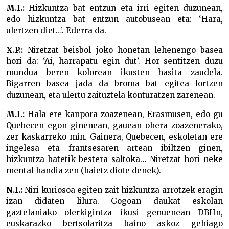
M.I.:
Hizkuntza bat entzun eta irri egiten duzunean,
edo hizkuntza bat entzun autobusean eta: ‘Hara,
ulertzen diet…’. Ederra da.
X.P.:
Niretzat beisbol joko honetan lehenengo basea
hori da: ‘Ai, harrapatu egin dut’. Hor sentitzen duzu
mundua beren kolorean ikusten hasita zaudela.
Bigarren basea jada da broma bat egitea lortzen
duzunean, eta ulertu zaituztela konturatzen zarenean.
M.I.:
Hala ere kanpora zoazenean, Erasmusen, edo gu
Quebecen egon ginenean, gauean ohera zoazenerako,
zer kaskarreko min. Gainera, Quebecen, eskoletan ere
ingelesa eta frantsesaren artean ibiltzen ginen,
hizkuntza batetik bestera saltoka… Niretzat hori neke
mental handia zen (baietz diote denek).
N.I.:
Niri kuriosoa egiten zait hizkuntza arrotzek eragin
izan didaten lilura. Gogoan daukat eskolan
gaztelaniako olerkigintza ikusi genuenean DBHn,
euskarazko bertsolaritza baino askoz gehiago