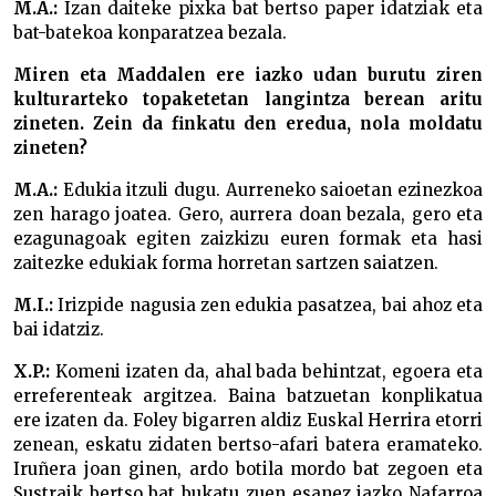
M.A.:
Izan daiteke pixka bat bertso paper idatziak eta
bat-batekoa konparatzea bezala.
Miren eta Maddalen ere iazko udan burutu ziren
kulturarteko topaketetan langintza berean aritu
zineten. Zein da finkatu den eredua, nola moldatu
zineten?
M.A.:
Edukia itzuli dugu. Aurreneko saioetan ezinezkoa
zen harago joatea. Gero, aurrera doan bezala, gero eta
ezagunagoak egiten zaizkizu euren formak eta hasi
zaitezke edukiak forma horretan sartzen saiatzen.
M.I.:
Irizpide nagusia zen edukia pasatzea, bai ahoz eta
bai idatziz.
X.P.:
Komeni izaten da, ahal bada behintzat, egoera eta
erreferenteak argitzea. Baina batzuetan konplikatua
ere izaten da. Foley bigarren aldiz Euskal Herrira etorri
zenean, eskatu zidaten bertso-afari batera eramateko.
Iruñera joan ginen, ardo botila mordo bat zegoen eta
Sustraik bertso bat bukatu zuen esanez iazko Nafarroa