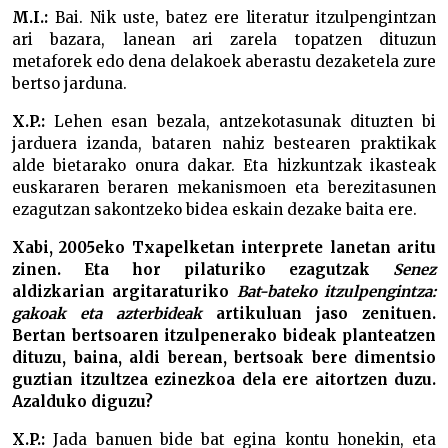
M.I.:
Bai. Nik uste, batez ere literatur itzulpengintzan
ari bazara, lanean ari zarela topatzen dituzun
metaforek edo dena delakoek aberastu dezaketela zure
bertso jarduna.
X.P.:
Lehen esan bezala, antzekotasunak dituzten bi
jarduera izanda, bataren nahiz bestearen praktikak
alde bietarako onura dakar. Eta hizkuntzak ikasteak
euskararen beraren mekanismoen eta berezitasunen
ezagutzan sakontzeko bidea eskain dezake baita ere.
Xabi, 2005eko Txapelketan interprete lanetan aritu
zinen. Eta hor pilaturiko ezagutzak
Senez
aldizkarian argitaraturiko
Bat-bateko itzulpengintza:
gakoak eta azterbideak
artikuluan jaso zenituen.
Bertan bertsoaren itzulpenerako bideak planteatzen
dituzu, baina, aldi berean, bertsoak bere dimentsio
guztian itzultzea ezinezkoa dela ere aitortzen duzu.
Azalduko diguzu?
X.P.:
Jada banuen bide bat egina kontu honekin, eta