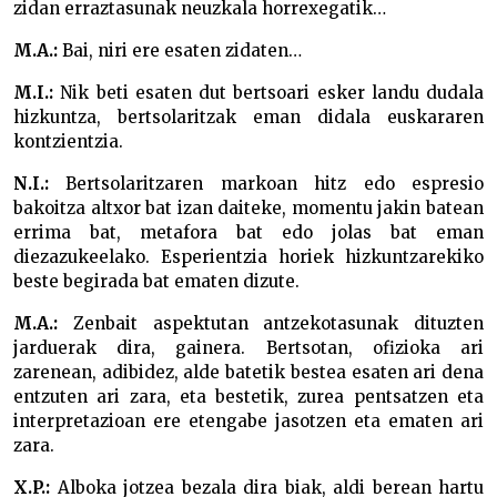
zidan erraztasunak neuzkala horrexegatik…
M.A.:
Bai, niri ere esaten zidaten…
M.I.:
Nik beti esaten dut bertsoari esker landu dudala
hizkuntza, bertsolaritzak eman didala euskararen
kontzientzia.
N.I.:
Bertsolaritzaren markoan hitz edo espresio
bakoitza altxor bat izan daiteke, momentu jakin batean
errima bat, metafora bat edo jolas bat eman
diezazukeelako. Esperientzia horiek hizkuntzarekiko
beste begirada bat ematen dizute.
M.A.:
Zenbait aspektutan antzekotasunak dituzten
jarduerak dira, gainera. Bertsotan, ofizioka ari
zarenean, adibidez, alde batetik bestea esaten ari dena
entzuten ari zara, eta bestetik, zurea pentsatzen eta
interpretazioan ere etengabe jasotzen eta ematen ari
zara.
X.P.:
Alboka jotzea bezala dira biak, aldi berean hartu