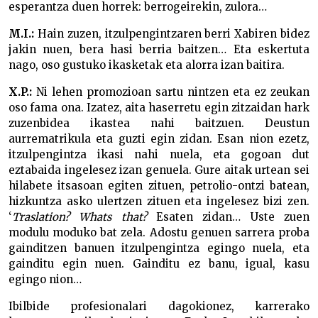
esperantza duen horrek: berrogeirekin, zulora…
M.I.:
Hain zuzen, itzulpengintzaren berri Xabiren bidez
jakin nuen, bera hasi berria baitzen… Eta eskertuta
nago, oso gustuko ikasketak eta alorra izan baitira.
X.P.:
Ni lehen promozioan sartu nintzen eta ez zeukan
oso fama ona. Izatez, aita haserretu egin zitzaidan hark
zuzenbidea ikastea nahi baitzuen. Deustun
aurrematrikula eta guzti egin zidan. Esan nion ezetz,
itzulpengintza ikasi nahi nuela, eta gogoan dut
eztabaida ingelesez izan genuela. Gure aitak urtean sei
hilabete itsasoan egiten zituen, petrolio-ontzi batean,
hizkuntza asko ulertzen zituen eta ingelesez bizi zen.
‘
Traslation? Whats that?
Esaten zidan… Uste zuen
modulu moduko bat zela. Adostu genuen sarrera proba
gainditzen banuen itzulpengintza egingo nuela, eta
gainditu egin nuen. Gainditu ez banu, igual, kasu
egingo nion…
Ibilbide profesionalari dagokionez, karrerako