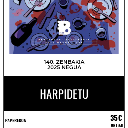
140. ZENBAKIA
2025 NEGUA
HARPIDETU
35€
PAPEREKOA
URTEAN