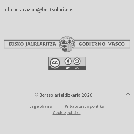
administrazioa@bertsolari.eus
© Bertsolari aldizkaria 2026
Lege oharra
Pribatutasun politika
Cookie politika