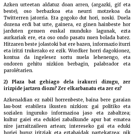
Azken urteetan aldatuz doan arren, (argazki, gif eta
beste), oso berbazkoa eta neurri motzekoa da
Twitterren jatorria. Eta gogoko dut hori, noski. Duela
dozena erdi bat urte, gainera, ez ginen hainbeste hor
jarduten genuen euskal munduko lagunak, ezta
aurkariak ere, eta oso ondo pasatu nuen bolada batez.
Hitzaren beste jolastoki bat ere bazen, informazio iturri
eta iritzi trukerako ez ezik. Wordker horri dagokionez,
kontua da ingelesez sortu nuela lehenengo, eta
ondoren gehitu nizkion berbagin, palabrador eta
parolétarien.
2) Plaza bat gehiago dela irakurri dizugu, zer
irizpide jartzen diozu? Zer elkarbanatu eta zer ez?
Azkenaldian ez nabil horrenbeste, baina bere garaian
lau-bost erabilera ikusten nizkion: gai politiko eta
sozialen inguruko informazioa jaso eta zabaltzea;
kultur gaiei eta edukiei zabalkunde apur bat ematea
nire jarraitzaileen artean; intereseko gai eta eduki
horiei buruz iritziak eta eztabaidak partekatzea; nik