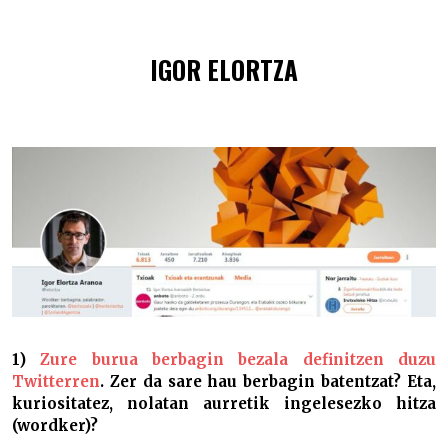
#Bertxiolariak: Igor Elortza –
IGOR ELORTZA
1)
Zure burua berbagin bezala definitzen duzu
Twitterren
. Zer da sare hau berbagin batentzat? Eta,
kuriositatez, nolatan aurretik ingelesezko hitza
(wordker)?