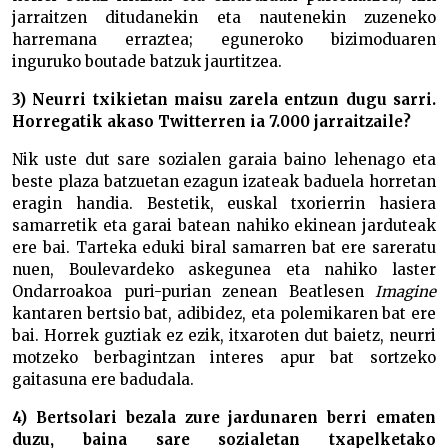
jarraitzen ditudanekin eta nautenekin zuzeneko
harremana erraztea; eguneroko bizimoduaren
inguruko boutade batzuk jaurtitzea.
3) Neurri txikietan maisu zarela entzun dugu sarri.
Horregatik akaso Twitterren ia 7.000 jarraitzaile?
Nik uste dut sare sozialen garaia baino lehenago eta
beste plaza batzuetan ezagun izateak baduela horretan
eragin handia. Bestetik, euskal txorierrin hasiera
samarretik eta garai batean nahiko ekinean jarduteak
ere bai. Tarteka eduki biral samarren bat ere sareratu
nuen, Boulevardeko askegunea eta nahiko laster
Ondarroakoa puri-purian zenean Beatlesen
Imagine
kantaren bertsio bat, adibidez, eta polemikaren bat ere
bai. Horrek guztiak ez ezik, itxaroten dut baietz, neurri
motzeko berbagintzan interes apur bat sortzeko
gaitasuna ere badudala.
4) Bertsolari bezala zure jardunaren berri ematen
duzu, baina sare sozialetan txapelketako