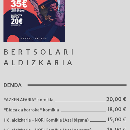
BERTSOLARI
ALDIZKARIA
DENDA
20,00
€
"AZKEN AFARIA" komikia
18,00
€
"Bidea da borroka" komikia
15,00
€
116. aldizkaria - NORI Komikia (Azal biguna)
18,00
€