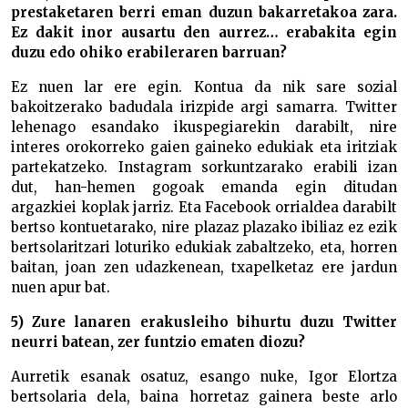
prestaketaren berri eman duzun bakarretakoa zara.
Ez dakit inor ausartu den aurrez… erabakita egin
duzu edo ohiko erabileraren barruan?
Ez nuen lar ere egin. Kontua da nik sare sozial
bakoitzerako badudala irizpide argi samarra. Twitter
lehenago esandako ikuspegiarekin darabilt, nire
interes orokorreko gaien gaineko edukiak eta iritziak
partekatzeko. Instagram sorkuntzarako erabili izan
dut, han-hemen gogoak emanda egin ditudan
argazkiei koplak jarriz. Eta Facebook orrialdea darabilt
bertso kontuetarako, nire plazaz plazako ibiliaz ez ezik
bertsolaritzari loturiko edukiak zabaltzeko, eta, horren
baitan, joan zen udazkenean, txapelketaz ere jardun
nuen apur bat.
5) Zure lanaren erakusleiho bihurtu duzu Twitter
neurri batean, zer funtzio ematen diozu?
Aurretik esanak osatuz, esango nuke, Igor Elortza
bertsolaria dela, baina horretaz gainera beste arlo