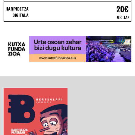
20€
HARPIDETZA
DIGITALA
URTEAN