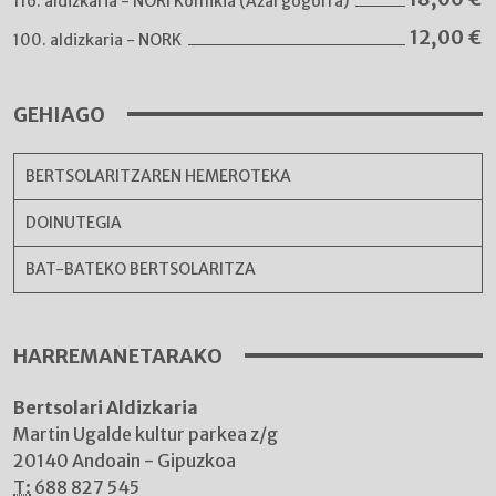
116. aldizkaria - NORI Komikia (Azal gogorra)
12,00
€
100. aldizkaria - NORK
GEHIAGO
BERTSOLARITZAREN HEMEROTEKA
DOINUTEGIA
BAT-BATEKO BERTSOLARITZA
HARREMANETARAKO
Bertsolari Aldizkaria
Martin Ugalde kultur parkea z/g
20140 Andoain - Gipuzkoa
T:
688 827 545