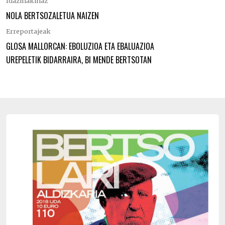
Idazmakinaz
NOLA BERTSOZALETUA NAIZEN
Erreportajeak
GLOSA MALLORCAN: EBOLUZIOA ETA EBALUAZIOA
UREPELETIK BIDARRAIRA, BI MENDE BERTSOTAN