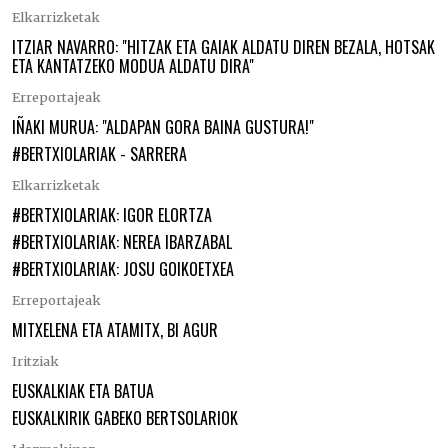
Elkarrizketak
ITZIAR NAVARRO: "HITZAK ETA GAIAK ALDATU DIREN BEZALA, HOTSAK
ETA KANTATZEKO MODUA ALDATU DIRA"
Erreportajeak
IÑAKI MURUA: "ALDAPAN GORA BAINA GUSTURA!"
#BERTXIOLARIAK - SARRERA
Elkarrizketak
#BERTXIOLARIAK: IGOR ELORTZA
#BERTXIOLARIAK: NEREA IBARZABAL
#BERTXIOLARIAK: JOSU GOIKOETXEA
Erreportajeak
MITXELENA ETA ATAMITX, BI AGUR
Iritziak
EUSKALKIAK ETA BATUA
EUSKALKIRIK GABEKO BERTSOLARIOK