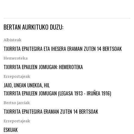
BERTAN AURKITUKO DUZU:
Albisteak
TXIRRITA EPAITEGIRA ETA IHESERA ERAMAN ZUTEN 14 BERTSOAK
Hemeroteka
TXIRRITA EPAILEEN JOMUGAN: HEMEROTEKA
Erreportajeak
JAIO, UNEAN UNEKOA, HIL
TXIRRITA EPAILEEN JOMUGAN (LEGASA 1913 - IRUÑEA 1916)
Bertso jarriak
TXIRRITA EPAITEGIRA ERAMAN ZUTEN 14 BERTSOAK
Erreportajeak
ESKUAK