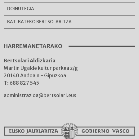
DOINUTEGIA
BAT-BATEKO BERTSOLARITZA
HARREMANETARAKO
Bertsolari Aldizkaria
Martin Ugalde kultur parkea z/g
20140 Andoain - Gipuzkoa
T:
688 827 545
administrazioa@bertsolari.eus