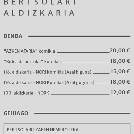
BERTSOLARI
ALDIZKARIA
DENDA
20,00
€
"AZKEN AFARIA" komikia
18,00
€
"Bidea da borroka" komikia
15,00
€
116. aldizkaria - NORI Komikia (Azal biguna)
18,00
€
116. aldizkaria - NORI Komikia (Azal gogorra)
12,00
€
100. aldizkaria - NORK
GEHIAGO
BERTSOLARITZAREN HEMEROTEKA