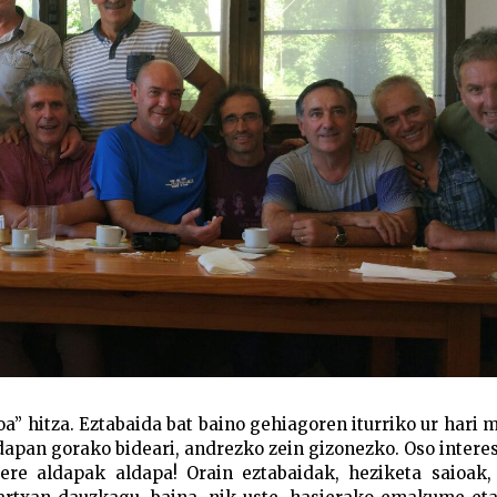
oa” hitza. Eztabaida bat baino gehiagoren iturriko ur hari
dapan gorako bideari, andrezko zein gizonezko. Oso intere
bere aldapak aldapa! Orain eztabaidak, heziketa saioak,