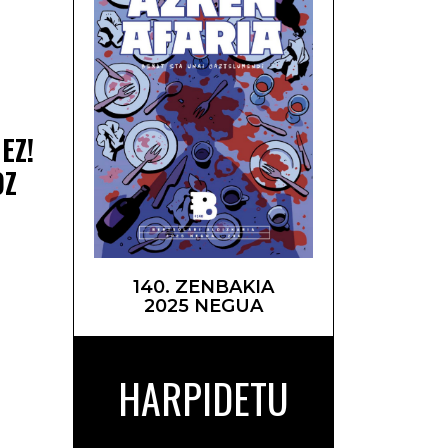
tura! –
EZ!
OZ
140. ZENBAKIA
2025 NEGUA
HARPIDETU