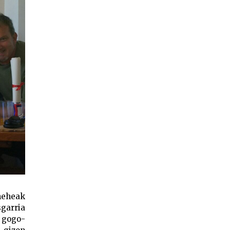
 meheak
sgarria
 gogo-