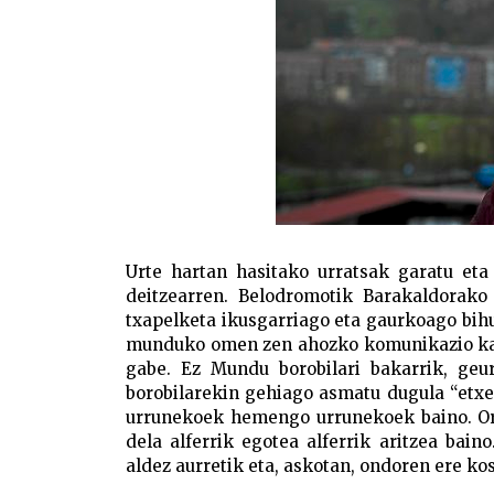
Urte hartan hasitako urratsak garatu eta
deitzearren. Belodromotik Barakaldorako 
txapelketa ikusgarriago eta gaurkoago bihu
munduko omen zen ahozko komunikazio kant
gabe. Ez Mundu borobilari bakarrik, ge
borobilarekin gehiago asmatu dugula “etxe
urrunekoek hemengo urrunekoek baino. Ordu
dela alferrik egotea alferrik aritzea bai
aldez aurretik eta, askotan, ondoren ere kos