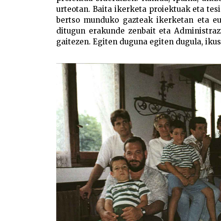
urteotan. Baita ikerketa proiektuak eta te
bertso munduko gazteak ikerketan eta eu
ditugun erakunde zenbait eta Administraz
gaitezen. Egiten duguna egiten dugula, iku