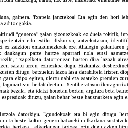
martxan dauzkagu, baina, nik uste, hasierako emakume et
ana, gainera. Txapela janztekoa! Eta egin den hori leh
da aditz egokia.
itirudi “generoa” gaian gizonezkoak ez duela tokirik, int
perientzia edo estilo, diskurtso, antzekotasun, identif
rri ez zaizkion emakumezkoak ere. Ahalegin galantaren 
k daukagun parte hartze apurrari nola eutsi asmatz
ereziki, Txapelketa datorrenean hasten dira lazoak aire
rtzen saiatu arren, ezinezkoa dugu. Hizkuntza desberdine
sten ditugu, batzuekin lazoa lasa darabiltela irizten dio
en gara ekipo egiten, ulertu nahi eta esateko premien zur
z, lagunartean, hedabideetan… Sentiberatasun ikaragarriz 
nak bezala, eta idatzi honetan bertan, argitara bota bain
 espresioak dituzu, gaian behar beste hausnarketa egin 
Mintzola datorkigu. Egundokoak eta bi egin ditugu Bert
ko eta beste kultur genero batzuekin elkarlana sustatze
erkia, bertsoa… elkarlanean jartzea lortu dugu azken hir