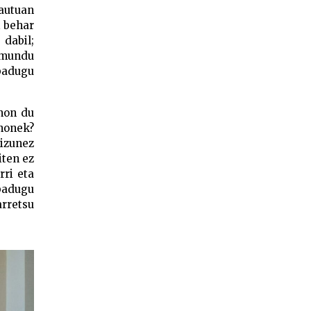
rautuan
i behar
 dabil;
o mundu
badugu
 non du
honek?
izunez
iten ez
rri eta
 badugu
arretsu