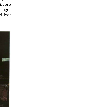
in ere,
elagun
ri izan