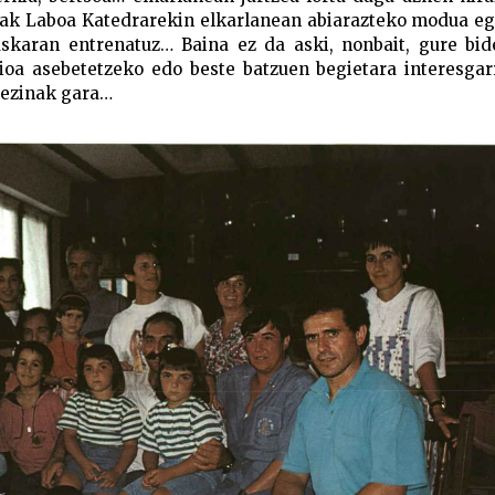
siak Laboa Katedrarekin elkarlanean abiarazteko modua eg
skaran entrenatuz… Baina ez da aski, nonbait, gure bid
ioa asebetetzeko edo beste batzuen begietara interesgar
sezinak gara…