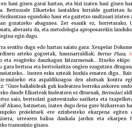
aten hasi ginen garai hartan, eta bizi izaten hasi ginen har
a. Bertsozale Elkarteko lantaldea lurralde guztietan ha
ezkuntzan egundoko haur eta gaztetxo multzoari iristen z
otan gozatzeko abagunea. Zer esanik ez, horretarako, U
osatu, aberastu da, eta metodologia aproposarekin landuk
legina egin dugu.
arra sentitu dugu edo hartan saiatu gara: Xenpelar Dokum
erdinen arteko gogoetak, hausnarraldiak;
Bertso Plaza
,
H
zeko eta eragiteko dauzkagun hitzarmenak… Etxeko ekipo
u gara bertsoa eta bertsolaritza ongien ezagutzen ditugun
neiatzeko… Inoren esku uzteak hozkia ematen digu… Bain
in-muineko eta aspaldikoagoa den ahotsak kontra egi
siz: “Gure baliabideak guk kudeatzea borroka askoren ondo
 asko daude Elkarteak kudeatzen ez dituenak,
Bertsolari
ald
rtso saio, bertsolari gazteentzako sariketa eta txapelke
zoi! Akaso, batzuetan, izaten dugu dena gure bizkarrean h
 kanpoko proiektuek ere ezinbesteko ekarpena egiten d
 gainera, urrearen balioa daukala jardun eta ekarpen h
zko transmisio gisara.