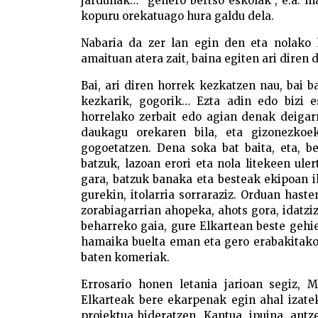
jardunak… “genero bertso eskolak”, e.a. 
kopuru orekatuago hura galdu dela.
Nabaria da zer lan egin den eta nolako l
amaituan atera zait, baina egiten ari diren 
Bai, ari diren horrek kezkatzen nau, bai ba
kezkarik, gogorik… Ezta adin edo bizi es
horrelako zerbait edo agian denak deiga
daukagu orekaren bila, eta gizonezkoe
gogoetatzen. Dena soka bat baita, eta, b
batzuk, lazoan erori eta nola litekeen ule
gara, batzuk banaka eta besteak ekipoan iku
gurekin, itolarria sorraraziz. Orduan hast
zorabiagarrian ahopeka, ahots gora, idatzi
beharreko gaia, gure Elkartean beste gehie
hamaika buelta eman eta gero erabakitako
baten komeriak.
Errosario honen letania jarioan segiz, 
Elkarteak bere ekarpenak egin ahal izate
proiektua bideratzen. Kantua, ipuina, antz