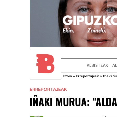
ALBISTEAK
AL
Etxea
»
Erreportajeak
»
Iñaki Mu
ERREPORTAJEAK
IÑAKI MURUA: "ALD