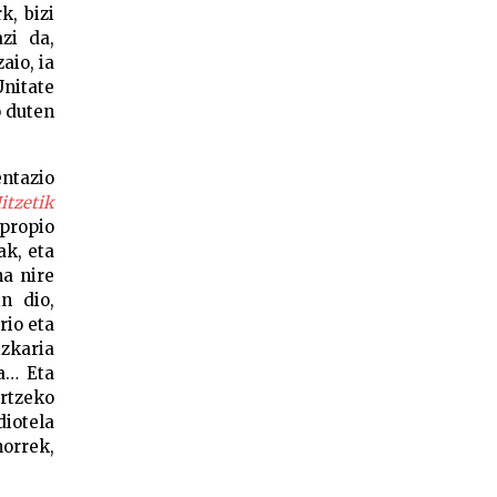
k, bizi
zi da,
aio, ia
nitate
o duten
entazio
itzetik
 propio
ak, eta
a nire
n dio,
rio eta
izkaria
ta… Eta
artzeko
iotela
orrek,