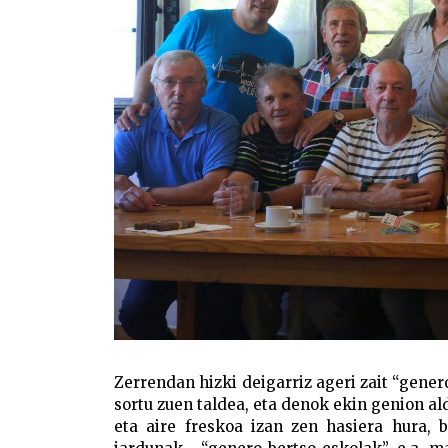
Zerrendan hizki deigarriz ageri zait “gener
sortu zuen taldea, eta denok ekin genion al
eta aire freskoa izan zen hasiera hura, 