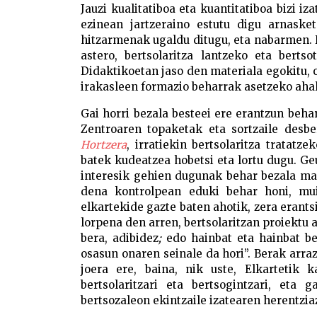
Jauzi kualitatiboa eta kuantitatiboa bizi iz
ezinean jartzeraino estutu digu arnasket
hitzarmenak ugaldu ditugu, eta nabarmen. H
astero, bertsolaritza lantzeko eta berts
Didaktikoetan jaso den materiala egokitu, 
irakasleen formazio beharrak asetzeko aha
Gai horri bezala besteei ere erantzun beh
Zentroaren topaketak eta sortzaile desb
Hortzera
, irratiekin bertsolaritza tratat
batek kudeatzea hobetsi eta lortu dugu. Ge
interesik gehien dugunak behar bezala ma
dena kontrolpean eduki behar honi, mu
elkartekide gazte baten ahotik, zera erant
lorpena den arren, bertsolaritzan proiektu
bera, adibidez
;
edo hainbat eta hainbat be
osasun onaren seinale da hori”. Berak arra
joera ere, baina, nik uste, Elkartetik
bertsolaritzari eta bertsogintzari, eta
bertsozaleon ekintzaile izatearen herentzia