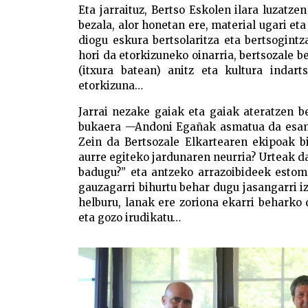
Eta jarraituz, Bertso Eskolen ilara luzatz
bezala, alor honetan ere, material ugari et
diogu eskura bertsolaritza eta bertsogintz
hori da etorkizuneko oinarria, bertsozale b
(itxura batean) anitz eta kultura indar
etorkizuna…
Jarrai nezake gaiak eta gaiak ateratzen b
bukaera —Andoni Egañak asmatua da esam
Zein da Bertsozale Elkartearen ekipoak b
aurre egiteko jardunaren neurria? Urteak 
badugu?” eta antzeko arrazoibideek estoma
gauzagarri bihurtu behar dugu jasangarri iza
helburu, lanak ere zoriona ekarri beharko d
eta gozo irudikatu…