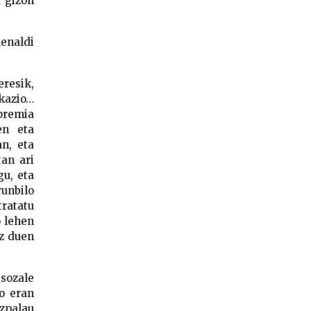
a gizon
enaldi
eresik,
ikazio…
premia
en eta
an, eta
tan ari
gu, eta
runbilo
tratatu
o lehen
ez duen
sozale
ko eran
uzpalau