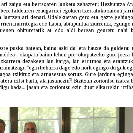
en ari zaigu eta bertsoaren lanketa zehazten; Hezkuntza A
a bere taldearen ezaugarriei egokien txertatuko zaiona jarr
a lantzen ari denari. Udalekuetan gero eta gazte gehiago
errien inurritegia edo habia, abiapuntua ziurrenik, egung
tsuenen ohituretatik at edo aldi berean geuretu nahi 
este puska batean, baina aski da, eta hauxe da galdera:
oldea– okupatu baino lehen pre-okupatzeko gure joera 
izkarrera dezakeen lan karga, lan erritmoa eta erantzuk
daramatzagu “egin beharra dago edo nork egingo du guk eg
goa txikituz eta arnasestua sortuz. Gure jarduna eginga
tera iritsi baita, ala jasanezin?! Bizitzan zoriontsu izatea
igu bada… jasan eta zoriontsu ezin ditut elkarrekin irrib