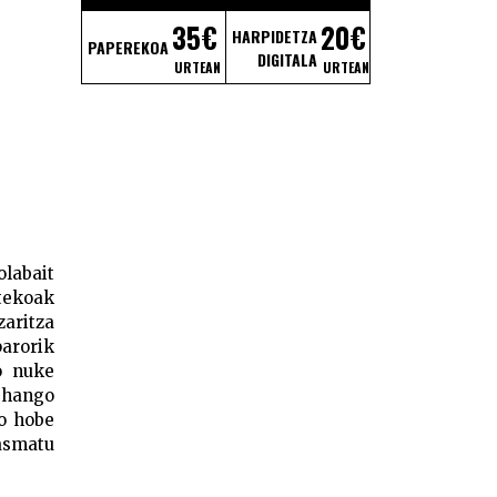
35€
20€
HARPIDETZA
PAPEREKOA
DIGITALA
URTEAN
URTEAN
labait
tekoak
zaritza
arorik
o nuke
a hango
io hobe
 asmatu