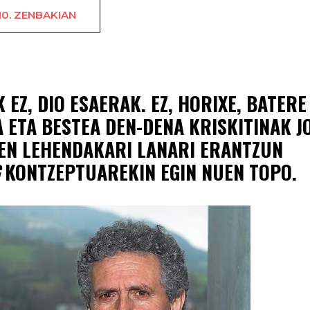
10. ZENBAKIAN
Aldapan gora baina gus
Z, DIO ESAERAK. EZ, HORIXE, BATERE 
A ETA BESTEA DEN-DENA KRISKITINAK J
ZEN LEHENDAKARI LANARI ERANTZUN
KONTZEPTUAREKIN EGIN NUEN TOPO.