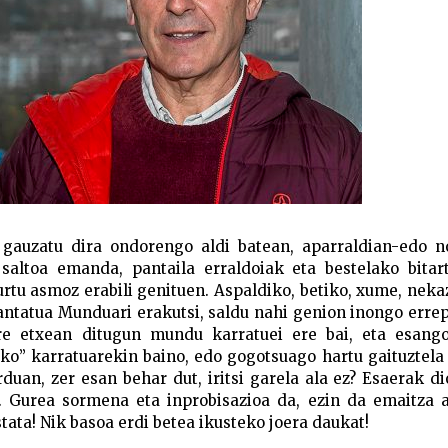
 gauzatu dira ondorengo aldi batean, aparraldian-edo no
saltoa emanda, pantaila erraldoiak eta bestelako bitar
rtu asmoz erabili genituen. Aspaldiko, betiko, xume, neka
atua Munduari erakutsi, saldu nahi genion inongo errep
ure etxean ditugun mundu karratuei ere bai, eta esang
ko” karratuarekin baino, edo gogotsuago hartu gaituztel
an, zer esan behar dut, iritsi garela ala ez? Esaerak d
no. Gurea sormena eta inprobisazioa da, ezin da emaitza
tata! Nik basoa erdi betea ikusteko joera daukat!