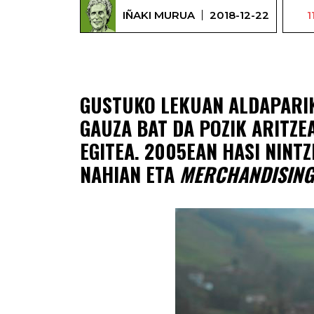
IÑAKI MURUA
2018-12-22
1
GUSTUKO LEKUAN ALDAPARIK E
GAUZA BAT DA POZIK ARITZE
EGITEA. 2005EAN HASI NINT
NAHIAN ETA
MERCHANDISING