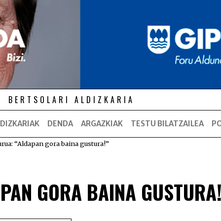
BERTSOLARI ALDIZKARIA
DIZKARIAK
DENDA
ARGAZKIAK
TESTU BILATZAILEA
P
rua: “Aldapan gora baina gustura!”
APAN GORA BAINA GUSTURA!