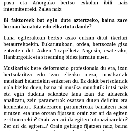
pasa eta Añorgako bertso eskolan ibili naiz
intermitenteki. Zalea naiz.
Bi faktoreek bat egin dute aztertzeko, baina zure
buruan banatuta edo elkartuta daude?
Lana egiterakoan bertso asko entzun ditut ikerlari
betaurrekoekin. Bukatutakoan, ordea, bertsozale gisa
entzuten dut. Azken Txapelketa Nagusia, esaterako,
Hanburgotik eta streaming bidez jarraitu nuen.
Musikariak bere deformazio profesionala du eta, izan
bertsolaritza edo izan elizako meza, musikariak
musikari belarriekin entzuten du. Ez dakit bertsolariak
nola biziko duen, baina ni musika mundutik iritsi naiz
eta egin dudana sakontze lana izan da: aldaerak
analizatu, zein parametrok osatzen duten definitu eta
komentatu… Kantaeraren parametroak banatzen hasi
nintzen, eta une orotan fijatzen: orain zer ari da egiten
erritmoarekin? Orain zer ari da egiten intonazioarekin?
Zer ari da egiten…? Orain gehiago fijatzen naiz, baina