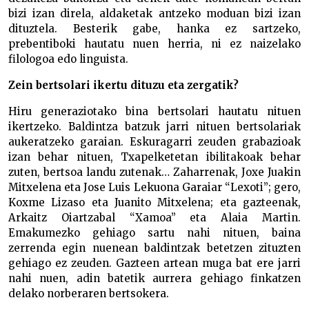
bizi izan direla, aldaketak antzeko moduan bizi izan
dituztela. Besterik gabe, hanka ez sartzeko,
prebentiboki hautatu nuen herria, ni ez naizelako
filologoa edo linguista.
Zein bertsolari ikertu dituzu eta zergatik?
Hiru generaziotako bina bertsolari hautatu nituen
ikertzeko. Baldintza batzuk jarri nituen bertsolariak
aukeratzeko garaian. Eskuragarri zeuden grabazioak
izan behar nituen, Txapelketetan ibilitakoak behar
zuten, bertsoa landu zutenak… Zaharrenak, Joxe Juakin
Mitxelena eta Jose Luis Lekuona Garaiar “Lexoti”; gero,
Koxme Lizaso eta Juanito Mitxelena; eta gazteenak,
Arkaitz Oiartzabal “Xamoa” eta Alaia Martin.
Emakumezko gehiago sartu nahi nituen, baina
zerrenda egin nuenean baldintzak betetzen zituzten
gehiago ez zeuden. Gazteen artean muga bat ere jarri
nahi nuen, adin batetik aurrera gehiago finkatzen
delako norberaren bertsokera.