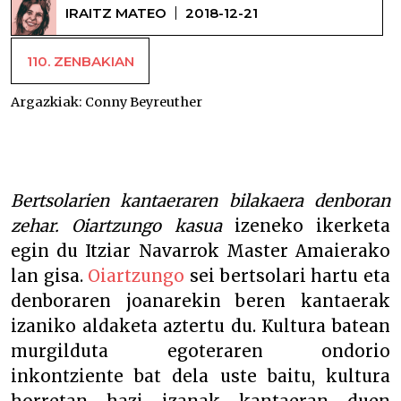
IRAITZ MATEO
2018-12-21
110. ZENBAKIAN
Argazkiak:
Conny Beyreuther
Itziar Navarro –
Bertsolarien kantaeraren bilakaera denboran
zehar. Oiartzungo kasua
izeneko ikerketa
egin du Itziar Navarrok Master Amaierako
lan gisa.
Oiartzungo
sei bertsolari hartu eta
denboraren joanarekin beren kantaerak
izaniko aldaketa aztertu du. Kultura batean
murgilduta egoteraren ondorio
inkontziente bat dela uste baitu, kultura