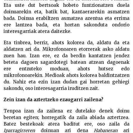
Eta uste dut bertsoak hobeto funtzionatzen duela
doinuarekin eta, batik bat, kantaerarekin asmatzen
bada. Doinua erabiltzen asmatzea azentua eta errima
ere lantzea bada, eta hortan sakonduta ondorio
interesgarriak atera daitezke.
Eta tinbrea, berriz, ahots kolorea da, aldatu da eta
aldatzen ari da. Mikrofonoaren etorrerak asko aldatu
zuen hau. Izan ere, ez da berdin kantatzen jendez
beteta dagoen sagardotegi batean atzean dagoenak
ere entzuteko moduan, ahots hutsez edo
mikrofonoarekin. Medioak ahots kolorea baldintzatzen
du. Nahiz eta ezin izan dudan gai horretan gehiegi
sakondu, oso interesagarria iruditzen zait.
Zein izan da aztertzeko ezaugarri zailena?
Tenpoa izan da zailena ez dutelako denek doinu
beretan egiten; horregatik da zaila abiada aztertzea.
Batez bestekoak atera baditut ere, oso zaila da
Iparragirreren
doinuan ari dena
Habaneran
ari