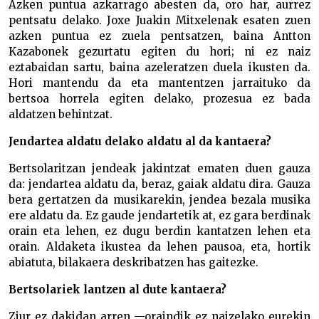
Azken puntua azkarrago abesten da, oro har, aurrez
pentsatu delako. Joxe Juakin Mitxelenak esaten zuen
azken puntua ez zuela pentsatzen, baina Antton
Kazabonek gezurtatu egiten du hori; ni ez naiz
eztabaidan sartu, baina azeleratzen duela ikusten da.
Hori mantendu da eta mantentzen jarraituko da
bertsoa horrela egiten delako, prozesua ez bada
aldatzen behintzat.
Jendartea aldatu delako aldatu al da kantaera?
Bertsolaritzan jendeak jakintzat ematen duen gauza
da: jendartea aldatu da, beraz, gaiak aldatu dira. Gauza
bera gertatzen da musikarekin, jendea bezala musika
ere aldatu da. Ez gaude jendartetik at, ez gara berdinak
orain eta lehen, ez dugu berdin kantatzen lehen eta
orain. Aldaketa ikustea da lehen pausoa, eta, hortik
abiatuta, bilakaera deskribatzen has gaitezke.
Bertsolariek lantzen al dute kantaera?
Ziur ez dakidan arren —oraindik ez naizelako eurekin