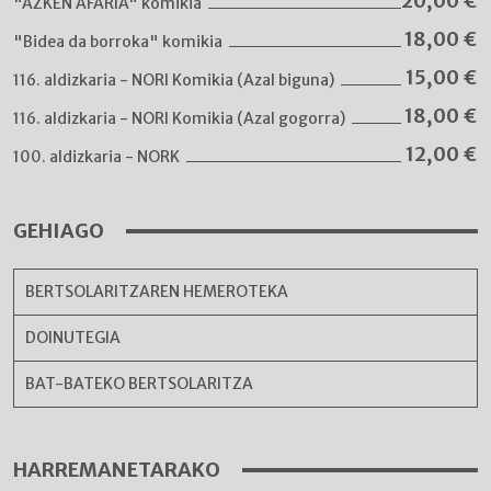
20,00
€
"AZKEN AFARIA" komikia
18,00
€
"Bidea da borroka" komikia
15,00
€
116. aldizkaria - NORI Komikia (Azal biguna)
18,00
€
116. aldizkaria - NORI Komikia (Azal gogorra)
12,00
€
100. aldizkaria - NORK
GEHIAGO
BERTSOLARITZAREN HEMEROTEKA
DOINUTEGIA
BAT-BATEKO BERTSOLARITZA
HARREMANETARAKO