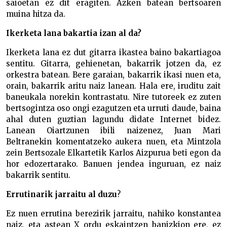
saioetan ez dit eragiten. Azken batean bertsoaren
muina hitza da.
Ikerketa lana bakartia izan al da?
Ikerketa lana ez dut gitarra ikastea baino bakartiagoa
sentitu. Gitarra, gehienetan, bakarrik jotzen da, ez
orkestra batean. Bere garaian, bakarrik ikasi nuen eta,
orain, bakarrik aritu naiz lanean. Hala ere, iruditu zait
baneukala norekin kontrastatu. Nire tutoreek ez zuten
bertsogintza oso ongi ezagutzen eta urruti daude, baina
ahal duten guztian lagundu didate Internet bidez.
Lanean Oiartzunen ibili naizenez, Juan Mari
Beltranekin komentatzeko aukera nuen, eta Mintzola
zein Bertsozale Elkartetik Karlos Aizpurua beti egon da
hor edozertarako. Banuen jendea inguruan, ez naiz
bakarrik sentitu.
Errutinarik jarraitu al duzu
?
Ez nuen errutina berezirik jarraitu, nahiko konstantea
naiz, eta astean X ordu eskaintzen banizkion ere, ez