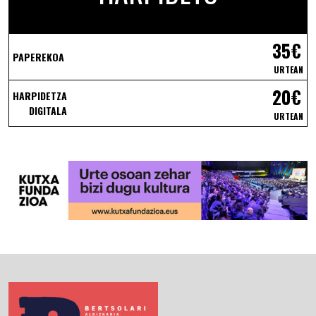
35€
PAPEREKOA
URTEAN
20€
HARPIDETZA
DIGITALA
URTEAN