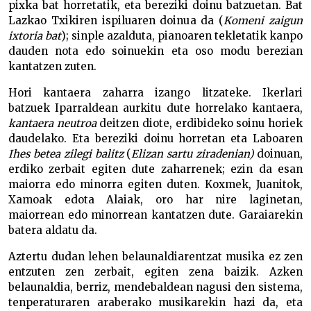
pixka bat horretatik, eta bereziki doinu batzuetan. Bat
Lazkao Txikiren ispiluaren doinua da (
Komeni zaigun
ixtoria bat
); sinple azalduta, pianoaren tekletatik kanpo
dauden nota edo soinuekin eta oso modu berezian
kantatzen zuten.
Hori kantaera zaharra izango litzateke. Ikerlari
batzuek Iparraldean aurkitu dute horrelako kantaera,
kantaera neutroa
deitzen diote, erdibideko soinu horiek
daudelako. Eta bereziki doinu horretan eta Laboaren
Ihes betea zilegi balitz
(
Elizan sartu ziradenian)
doinuan,
erdiko zerbait egiten dute zaharrenek; ezin da esan
maiorra edo minorra egiten duten. Koxmek, Juanitok,
Xamoak edota Alaiak, oro har nire laginetan,
maiorrean edo minorrean kantatzen dute. Garaiarekin
batera aldatu da.
Aztertu dudan lehen belaunaldiarentzat musika ez zen
entzuten zen zerbait, egiten zena baizik. Azken
belaunaldia, berriz, mendebaldean nagusi den sistema,
tenperaturaren araberako musikarekin hazi da, eta