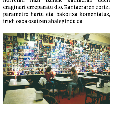
horretan hazi izanak kantaeran duen
eraginari erreparatu dio. Kantaeraren zortzi
parametro hartu eta, bakoitza komentatuz,
irudi osoa osatzen ahalegindu da.