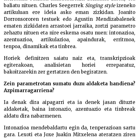
baliatu nituen. Charles Seegerrek
Singing style
izeneko
artikuluan ere ideia asko eman zizkidan. Joanito
Dorronsororen testuek edo Agustin Mendizabalenek
ematen zizkidaten arrastoei jarraika, zortzi parametro
zehaztu nituen eta nire eskema osatu nuen: intonazioa,
azentuazioa, artikulazioa, apaindurak, erritmoa,
tenpoa, dinamikak eta tinbrea.
Horiek definitzen saiatu naiz eta, transkripzioak
egiterakoan, analisietan horiei erreparatuz,
bakoitzarekin zer gertatzen den begiratzen.
Zein parametrotan sumatu duzu aldaketa handiena?
Azpimarragarriena?
Ia denak dira aipagarri eta ia denek jasan dituzte
aldaketak, baina intonazio, azentuazio eta tinbreak
aldatu dira nabarmenen.
Intonazioa mendebaldartu egin da, tenperazioan sartu
gara. Lexoti eta Joxe Juakin Mitxelena ateratzen ziren