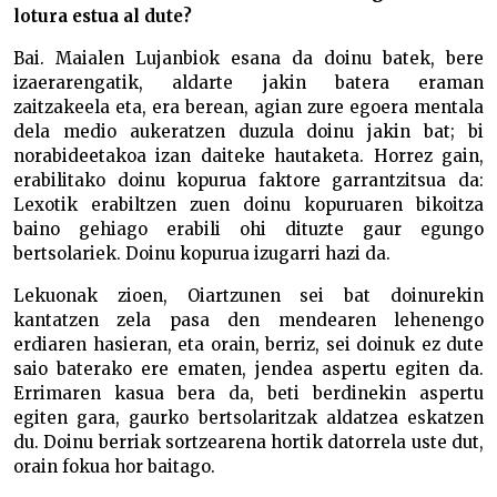
lotura estua al dute?
Bai. Maialen Lujanbiok esana da doinu batek, bere
izaerarengatik, aldarte jakin batera eraman
zaitzakeela eta, era berean, agian zure egoera mentala
dela medio aukeratzen duzula doinu jakin bat; bi
norabideetakoa izan daiteke hautaketa. Horrez gain,
erabilitako doinu kopurua faktore garrantzitsua da:
Lexotik erabiltzen zuen doinu kopuruaren bikoitza
baino gehiago erabili ohi dituzte gaur egungo
bertsolariek. Doinu kopurua izugarri hazi da.
Lekuonak zioen, Oiartzunen sei bat doinurekin
kantatzen zela pasa den mendearen lehenengo
erdiaren hasieran, eta orain, berriz, sei doinuk ez dute
saio baterako ere ematen, jendea aspertu egiten da.
Errimaren kasua bera da, beti berdinekin aspertu
egiten gara, gaurko bertsolaritzak aldatzea eskatzen
du. Doinu berriak sortzearena hortik datorrela uste dut,
orain fokua hor baitago.