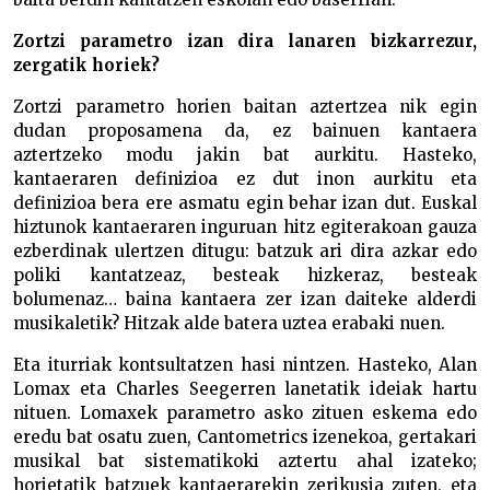
Zortzi parametro izan dira lanaren bizkarrezur,
zergatik horiek?
Zortzi parametro horien baitan aztertzea nik egin
dudan proposamena da, ez bainuen kantaera
aztertzeko modu jakin bat aurkitu. Hasteko,
kantaeraren definizioa ez dut inon aurkitu eta
definizioa bera ere asmatu egin behar izan dut. Euskal
hiztunok kantaeraren inguruan hitz egiterakoan gauza
ezberdinak ulertzen ditugu: batzuk ari dira azkar edo
poliki kantatzeaz, besteak hizkeraz, besteak
bolumenaz… baina kantaera zer izan daiteke alderdi
musikaletik? Hitzak alde batera uztea erabaki nuen.
Eta iturriak kontsultatzen hasi nintzen. Hasteko, Alan
Lomax eta Charles Seegerren lanetatik ideiak hartu
nituen. Lomaxek parametro asko zituen eskema edo
eredu bat osatu zuen, Cantometrics izenekoa, gertakari
musikal bat sistematikoki aztertu ahal izateko;
horietatik batzuek kantaerarekin zerikusia zuten, eta