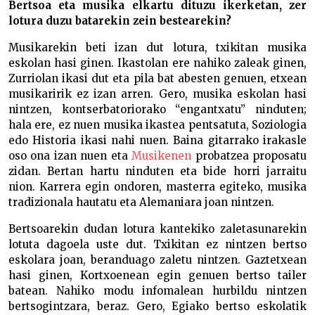
Bertsoa eta musika elkartu dituzu ikerketan, zer
lotura duzu batarekin zein bestearekin?
Musikarekin beti izan dut lotura, txikitan musika
eskolan hasi ginen. Ikastolan ere nahiko zaleak ginen,
Zurriolan ikasi dut eta pila bat abesten genuen, etxean
musikaririk ez izan arren. Gero, musika eskolan hasi
nintzen, kontserbatoriorako “engantxatu” ninduten;
hala ere, ez nuen musika ikastea pentsatuta, Soziologia
edo Historia ikasi nahi nuen. Baina gitarrako irakasle
oso ona izan nuen eta
Musikenen
probatzea proposatu
zidan. Bertan hartu ninduten eta bide horri jarraitu
nion. Karrera egin ondoren, masterra egiteko, musika
tradizionala hautatu eta Alemaniara joan nintzen.
Bertsoarekin dudan lotura kantekiko zaletasunarekin
lotuta dagoela uste dut. Txikitan ez nintzen bertso
eskolara joan, beranduago zaletu nintzen. Gaztetxean
hasi ginen, Kortxoenean egin genuen bertso tailer
batean. Nahiko modu infomalean hurbildu nintzen
bertsogintzara, beraz. Gero, Egiako bertso eskolatik