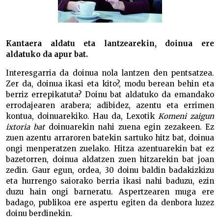
Kantaera aldatu eta lantzearekin, doinua ere
aldatuko da apur bat.
Interesgarria da doinua nola lantzen den pentsatzea.
Zer da, doinua ikasi eta kito?, modu berean behin eta
berriz errepikatuta? Doinu bat aldatuko da emandako
errodajearen arabera; adibidez, azentu eta errimen
kontua, doinuarekiko. Hau da, Lexotik
Komeni zaigun
ixtoria bat
doinuarekin nahi zuena egin zezakeen. Ez
zuen azentu arraroren batekin sartuko hitz bat, doinua
ongi menperatzen zuelako. Hitza azentuarekin bat ez
bazetorren, doinua aldatzen zuen hitzarekin bat joan
zedin. Gaur egun, ordea, 30 doinu baldin badakizkizu
eta hurrengo saiorako berria ikasi nahi baduzu, ezin
duzu hain ongi barneratu. Aspertzearen muga ere
badago, publikoa ere aspertu egiten da denbora luzez
doinu berdinekin.