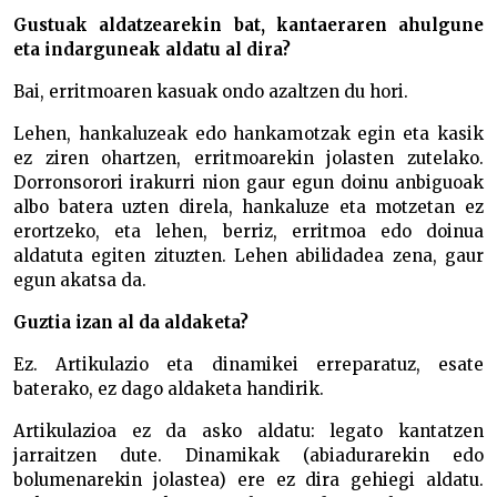
Gustuak aldatzearekin bat, kantaeraren ahulgune
eta indarguneak aldatu al dira?
Bai, erritmoaren kasuak ondo azaltzen du hori.
Lehen, hankaluzeak edo hankamotzak egin eta kasik
ez ziren ohartzen, erritmoarekin jolasten zutelako.
Dorronsorori irakurri nion gaur egun doinu anbiguoak
albo batera uzten direla, hankaluze eta motzetan ez
erortzeko, eta lehen, berriz, erritmoa edo doinua
aldatuta egiten zituzten. Lehen abilidadea zena, gaur
egun akatsa da.
Guztia izan al da aldaketa?
Ez. Artikulazio eta dinamikei erreparatuz, esate
baterako, ez dago aldaketa handirik.
Artikulazioa ez da asko aldatu: legato kantatzen
jarraitzen dute. Dinamikak (abiadurarekin edo
bolumenarekin jolastea) ere ez dira gehiegi aldatu.