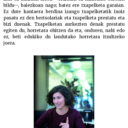
bildu—, baiezkoan nago; batez ere txapelketa garaian.
Ez dute kantaera berdina izango txapelketatik inoiz
pasatu ez den bertsolariak eta txapelketa prestatu eta
bizi duenak. Txapelketan aurkezten denak prestatu
egiten du, horretara ohitzen da eta, ondoren, nahi edo
ez, beti edukiko du landutako horretara itzultzeko
joera.