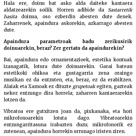
Hala ere, doinu bat asko alda daiteke kantaera
aldatzearekin soilik. Horren adibide da
Sastarretik
hasita
doinua, oso ezberdin abesten dute denek.
Zaharrenek, apaindura askorekin, azkarrago abesten
dute.
Apaindura parametroak badu zerikusirik
doinuarekin, beraz? Zer gertatu da apaindurekin?
Bai, apaindura edo ornamentazioek, estetika kontuak
izanagatik, lotura dute doinuarekin. Garai batean
estetikoki ohikoa eta gustagarria zena oraingo
musikan ez da entzuten, eta, beraz, ez da erabiltzen.
Alaiak eta Xamoak ez dituzte
grupetoak
egiten, gazteak
nekez entzungo dira horrela; zaharren kantaerarekin
lotzen da.
Vibratoa ere gutxitzen joan da, pixkanaka, eta hori
mikrofonoarekin lotuta dago. Vibratoarekin
entzungarritasuna irabazten duzu; mikrofonorik ez
zutenean, apaindura horrekin urrunago iristen ziren.