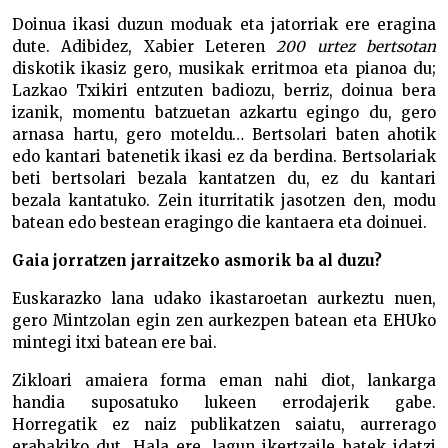
Doinua ikasi duzun moduak eta jatorriak ere eragina
dute. Adibidez, Xabier Leteren
200 urtez bertsotan
diskotik ikasiz gero, musikak erritmoa eta pianoa du;
Lazkao Txikiri entzuten badiozu, berriz, doinua bera
izanik, momentu batzuetan azkartu egingo du, gero
arnasa hartu, gero moteldu… Bertsolari baten ahotik
edo kantari batenetik ikasi ez da berdina. Bertsolariak
beti bertsolari bezala kantatzen du, ez du kantari
bezala kantatuko. Zein iturritatik jasotzen den, modu
batean edo bestean eragingo die kantaera eta doinuei.
Gaia jorratzen jarraitzeko asmorik ba al duzu?
Euskarazko lana udako ikastaroetan aurkeztu nuen,
gero Mintzolan egin zen aurkezpen batean eta EHUko
mintegi itxi batean ere bai.
Zikloari amaiera forma eman nahi diot, lankarga
handia suposatuko lukeen errodajerik gabe.
Horregatik ez naiz publikatzen saiatu, aurrerago
erabakiko dut. Hala ere, lagun ikertzaile batek idatzi