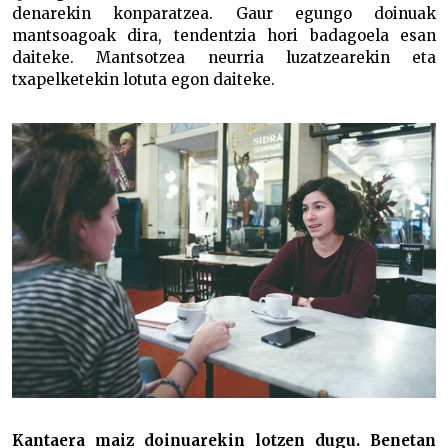
denarekin konparatzea. Gaur egungo doinuak
mantsoagoak dira, tendentzia hori badagoela esan
daiteke. Mantsotzea neurria luzatzearekin eta
txapelketekin lotuta egon daiteke.
Kantaera maiz doinuarekin lotzen dugu. Benetan