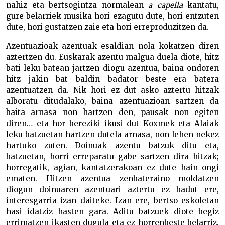
nahiz eta bertsogintza normalean
a capella
kantatu,
gure belarriek musika hori ezagutu dute, hori entzuten
dute, hori gustatzen zaie eta hori erreproduzitzen da.
Azentuazioak azentuak esaldian nola kokatzen diren
aztertzen du. Euskarak azentu malgua duela diote, hitz
bati leku batean jartzen diogu azentua, baina ondoren
hitz jakin bat baldin badator beste era batera
azentuatzen da. Nik hori ez dut asko aztertu hitzak
alboratu ditudalako, baina azentuazioan sartzen da
baita arnasa non hartzen den, pausak non egiten
diren… eta hor bereziki ikusi dut Koxmek eta Alaiak
leku batzuetan hartzen dutela arnasa, non lehen nekez
hartuko zuten. Doinuak azentu batzuk ditu eta,
batzuetan, horri erreparatu gabe sartzen dira hitzak;
horregatik, agian, kantatzerakoan ez dute hain ongi
ematen. Hitzen azentua zenbateraino moldatzen
diogun doinuaren azentuari aztertu ez badut ere,
interesgarria izan daiteke. Izan ere, bertso eskoletan
hasi idatziz hasten gara. Aditu batzuek diote begiz
errimatzen ikasten dugula eta ez horrenbeste belarriz.