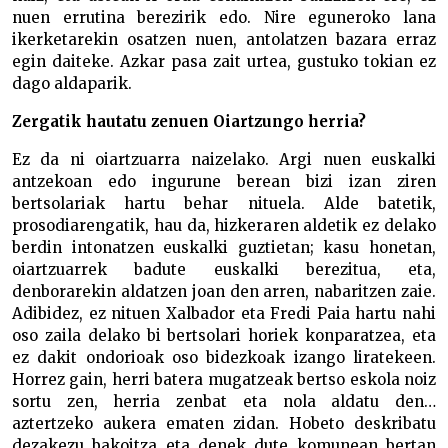
nuen errutina berezirik edo. Nire eguneroko lana
ikerketarekin osatzen nuen, antolatzen bazara erraz
egin daiteke. Azkar pasa zait urtea, gustuko tokian ez
dago aldaparik.
Zergatik hautatu zenuen Oiartzungo herria?
Ez da ni oiartzuarra naizelako. Argi nuen euskalki
antzekoan edo ingurune berean bizi izan ziren
bertsolariak hartu behar nituela. Alde batetik,
prosodiarengatik, hau da, hizkeraren aldetik ez delako
berdin intonatzen euskalki guztietan; kasu honetan,
oiartzuarrek badute euskalki berezitua, eta,
denborarekin aldatzen joan den arren, nabaritzen zaie.
Adibidez, ez nituen Xalbador eta Fredi Paia hartu nahi
oso zaila delako bi bertsolari horiek konparatzea, eta
ez dakit ondorioak oso bidezkoak izango liratekeen.
Horrez gain, herri batera mugatzeak bertso eskola noiz
sortu zen, herria zenbat eta nola aldatu den…
aztertzeko aukera ematen zidan. Hobeto deskribatu
dezakezu bakoitza eta denek dute komunean bertan