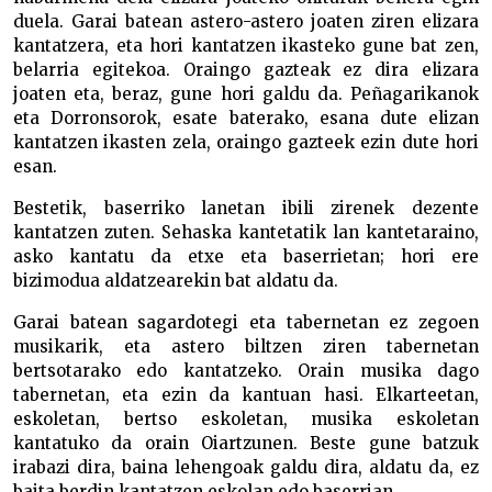
duela. Garai batean astero-astero joaten ziren elizara
kantatzera, eta hori kantatzen ikasteko gune bat zen,
belarria egitekoa. Oraingo gazteak ez dira elizara
joaten eta, beraz, gune hori galdu da. Peñagarikanok
eta Dorronsorok, esate baterako, esana dute elizan
kantatzen ikasten zela, oraingo gazteek ezin dute hori
esan.
Bestetik, baserriko lanetan ibili zirenek dezente
kantatzen zuten. Sehaska kantetatik lan kantetaraino,
asko kantatu da etxe eta baserrietan; hori ere
bizimodua aldatzearekin bat aldatu da.
Garai batean sagardotegi eta tabernetan ez zegoen
musikarik, eta astero biltzen ziren tabernetan
bertsotarako edo kantatzeko. Orain musika dago
tabernetan, eta ezin da kantuan hasi. Elkarteetan,
eskoletan, bertso eskoletan, musika eskoletan
kantatuko da orain Oiartzunen. Beste gune batzuk
irabazi dira, baina lehengoak galdu dira, aldatu da, ez
baita berdin kantatzen eskolan edo baserrian.