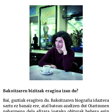
Bakoitzaren bizitzak eragina izan du?
Bai, guztiak eragiten du. Bakoitzaren biografia idaztera
sartu ez banaiz ere, atal batean azaltzen dut Oiartzunen
nabarmena dela elizara joateko ohiturak behera egin