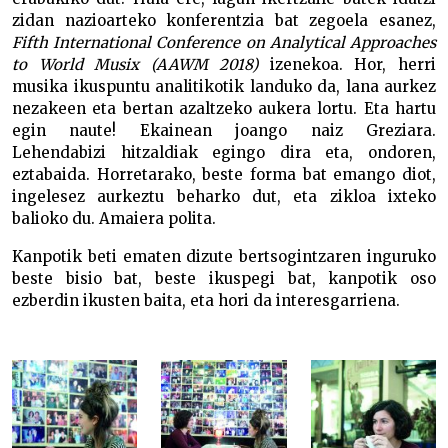
zidan nazioarteko konferentzia bat zegoela esanez,
Fifth International Conference on Analytical Approaches
to World Musix (AAWM 2018)
izenekoa. Hor, herri
musika ikuspuntu analitikotik landuko da, lana aurkez
nezakeen eta bertan azaltzeko aukera lortu. Eta hartu
egin naute! Ekainean joango naiz Greziara.
Lehendabizi hitzaldiak egingo dira eta, ondoren,
eztabaida. Horretarako, beste forma bat emango diot,
ingelesez aurkeztu beharko dut, eta zikloa ixteko
balioko du. Amaiera polita.
Kanpotik beti ematen dizute bertsogintzaren inguruko
beste bisio bat, beste ikuspegi bat, kanpotik oso
ezberdin ikusten baita, eta hori da interesgarriena.