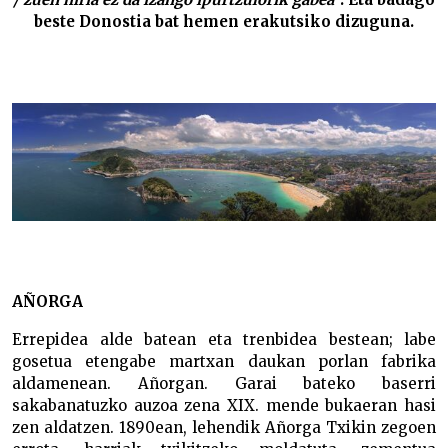
beste Donostia bat hemen erakutsiko dizuguna.
AÑORGA
Errepidea alde batean eta trenbidea bestean; labe
gosetua etengabe martxan daukan porlan fabrika
aldamenean. Añorgan. Garai bateko baserri
sakabanatuzko auzoa zena XIX. mende bukaeran hasi
zen aldatzen. 1890ean, lehendik Añorga Txikin zegoen