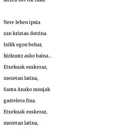
Nere lehen ipuia
zan kristau dotrina.
Isilik egon behar,
hizkuntz asko baina…
Etxekuak euskeraz,
mezetan latina,
Santa Anako monjak
gaztelera fina.
Etxekuak euskeraz,
mezetan latina,