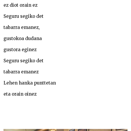
ez diot orain ez
Seguru segiko det
tabarra emanez,
gustokoa dudana
gustora eginez
Seguru segiko det
tabarra emanez
Lehen hanka punttetan
eta orain oinez