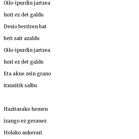
Oilo-ipurdin jartzea
hori ez det galdu
Desio berriren bat
beti zait azaldu
Oilo-ipurdin jartzea
hori ez det galdu
Eta akne zein grano
itxusitik salbu
Hazitarako hemen
izango ez geranez
Holako aukerari