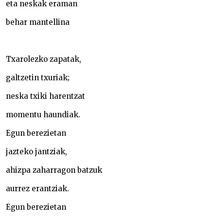
eta neskak eraman
behar mantellina
Txarolezko zapatak,
galtzetin txuriak;
neska txiki harentzat
momentu haundiak.
Egun berezietan
jazteko jantziak,
ahizpa zaharragon batzuk
aurrez erantziak.
Egun berezietan