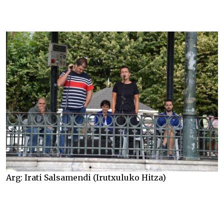
Arg: Irati Salsamendi (Irutxuluko Hitza)