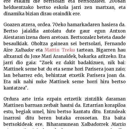
ere eskaini die bertsolari eta bertsozaleei. 2008an
helduentzako bertso eskola jarri zen martxan, eta
dinamika bizian dirau oraindik ere.
Goazen atzera, ordea. 70eko hamarkadaren hasiera da.
Bertso jaialdia antolatu dute gaur egun Antxon
Aiestaran izena duen aretoan. Bertsozalez beteta daude
besaulkiak. Oholtza gainean sei bertsolari, Fernando
Aire
Xalbador
eta
Mattin Treku
tartean. Bigarren hau
altxarazi du Joxe Mari Aranaldek, bakarka aritzeko. Eta
jarri dio gaia: “Zuek ez dakit badakizuen, nik bai:
Mattinek seme bat du eta seme hori Parisera joan zaio;
lan beharrez edo, behintzat etxetik Parisera joan da.
Eta nik nahi nuke Mattinek seme horri hiru bertso
kantatzea”
.
Ordura arte irria ezpain ertzetik zintzilik daraman
Mattinen barruan zerbait hautsi da. Eztarrian korapiloa
estu, begiak umel, hiru bertso kantatu ditu. Entzuleak
inarrosi ditu beren butaka erosoetan. Eta baita
bertsokideak ere. Biharamunean Xalbadorrek
Mattin