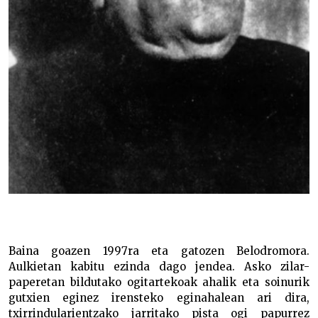
Baina goazen 1997ra eta gatozen Belodromora.
Aulkietan kabitu ezinda dago jendea. Asko zilar-
paperetan bildutako ogitartekoak ahalik eta soinurik
gutxien eginez irensteko eginahalean ari dira,
txirrindularientzako jarritako pista ogi papurrez