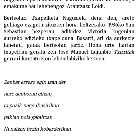
emakume bat lehenengoz: Arantzazu Loidi.
Bertsolari Txapelketa Nagusiek, dena den, areto
gehiago ezagutu zituzten hona heltzerako. 1936ko San
Sebastian bezperan, adibidez, Victoria Eugenian
aurreko edizioko txapelduna, Basarri, ari da aurkezle
lanetan, gaiak bertsotan jarriz. Hona urte hartan
txapeldun geratu zen Jose Manuel Lujanbio
Txirritak
gerrari kantatu zion lehendabiziko bertsoa:
Zenbat errezo egin izan det
nere denboran elizan,
ta pozik nago ikusirikan
pakian nola gabiltzan.
Ni naizen bezin kobarderikan