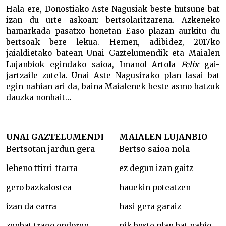
Hala ere, Donostiako Aste Nagusiak beste hutsune bat
izan du urte askoan: bertsolaritzarena. Azkeneko
hamarkada pasatxo honetan Easo plazan aurkitu du
bertsoak bere lekua. Hemen, adibidez, 2017ko
jaialdietako batean Unai Gaztelumendik eta Maialen
Lujanbiok egindako saioa, Imanol Artola
Felix
gai-
jartzaile zutela. Unai Aste Nagusirako plan lasai bat
egin nahian ari da, baina Maialenek beste asmo batzuk
dauzka nonbait…
UNAI GAZTELUMENDI
MAIALEN LUJANBIO
Bertsotan jardun gera
Bertso saioa nola
leheno ttirri-ttarra
ez degun izan gaitz
gero bazkalostea
hauekin poteatzen
izan da earra
hasi gera garaiz
zenbat trago ondoren
nik beste plan bat nahio