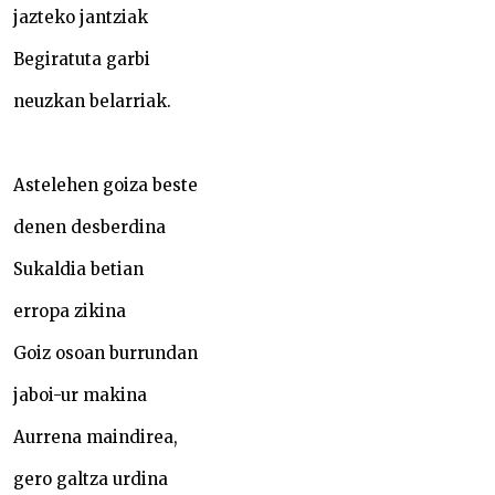
jazteko jantziak
Begiratuta garbi
neuzkan belarriak.
Astelehen goiza beste
denen desberdina
Sukaldia betian
erropa zikina
Goiz osoan burrundan
jaboi-ur makina
Aurrena maindirea,
gero galtza urdina