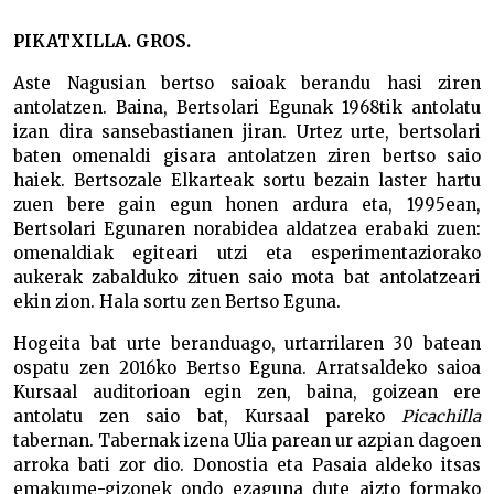
PIKATXILLA. GROS.
Aste Nagusian bertso saioak berandu hasi ziren
antolatzen. Baina, Bertsolari Egunak 1968tik antolatu
izan dira sansebastianen jiran. Urtez urte, bertsolari
baten omenaldi gisara antolatzen ziren bertso saio
haiek. Bertsozale Elkarteak sortu bezain laster hartu
zuen bere gain egun honen ardura eta, 1995ean,
Bertsolari Egunaren norabidea aldatzea erabaki zuen:
omenaldiak egiteari utzi eta esperimentaziorako
aukerak zabalduko zituen saio mota bat antolatzeari
ekin zion. Hala sortu zen Bertso Eguna.
Hogeita bat urte beranduago, urtarrilaren 30 batean
ospatu zen 2016ko Bertso Eguna. Arratsaldeko saioa
Kursaal auditorioan egin zen, baina, goizean ere
antolatu zen saio bat, Kursaal pareko
Picachilla
tabernan. Tabernak izena Ulia parean ur azpian dagoen
arroka bati zor dio. Donostia eta Pasaia aldeko itsas
emakume-gizonek ondo ezaguna dute aizto formako