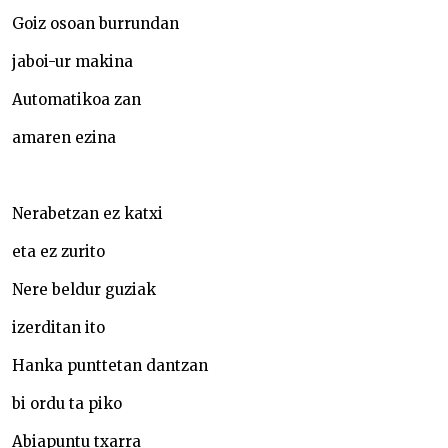
Goiz osoan burrundan
jaboi-ur makina
Automatikoa zan
amaren ezina
Nerabetzan ez katxi
eta ez zurito
Nere beldur guziak
izerditan ito
Hanka punttetan dantzan
bi ordu ta piko
Abiapuntu txarra