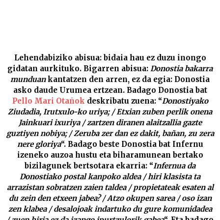
Donostiako ziudadia –
Lehendabiziko abisua: bidaia hau ez duzu inongo
gidatan aurkituko. Bigarren abisua:
Donostia bakarra
munduan
kantatzen den arren, ez da egia: Donostia
asko daude Urumea ertzean. Badago Donostia bat
Pello Mari Otañok
deskribatu zuena: “
Donostiyako
Ziudadia, Irutxulo-ko uriya; / Etxian zuben perlik onena
Jainkuari ixuriya / zartzen diranen alaitzallia gazte
guztiyen nobiya; / Zeruba zer dan ez dakit, bañan, zu zera
nere gloriya
“. Badago beste Donostia bat Infernu
izeneko auzoa hustu eta biharamunean bertako
bizilagunek bertsotara ekarria: “
Infernua da
Donostiako postal kanpoko aldea / hiri klasista ta
arrazistan sobratzen zaien taldea / propietateak esaten al
du zein den etxeen jabea? / Atzo okupen sarea / oso izan
zen klabea / desalojoak indartuko du gure komunidadea
/ zuen hiria ez da izango ipurtzulorik gabea
“. Eta badago