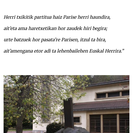
Herri txikitik partitua haiz Parise herri haundira,
ait’eta ama haretxetikan hor zaudek hiri begira;
urte batzuek hor pasata’re Parisen, itzul ta bira,
ait’amengana etor adi ta lehenbailehen Euskal Herrira.”