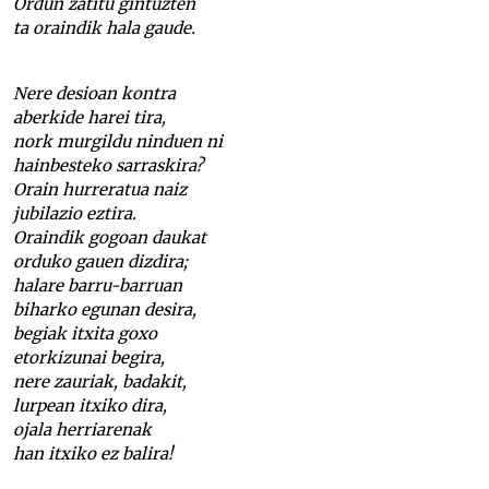
Ordun zatitu gintuzten
ta oraindik hala gaude.
Nere desioan kontra
aberkide harei tira,
nork murgildu ninduen ni
hainbesteko sarraskira?
Orain hurreratua naiz
jubilazio eztira.
Oraindik gogoan daukat
orduko gauen dizdira;
halare barru-barruan
biharko egunan desira,
begiak itxita goxo
etorkizunai begira,
nere zauriak, badakit,
lurpean itxiko dira,
ojala herriarenak
han itxiko ez balira!