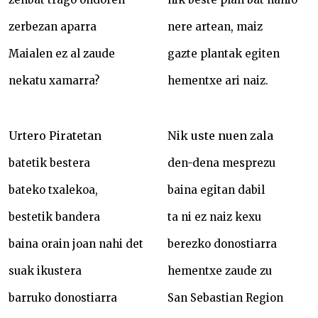
zerbezan aparra
nere artean, maiz
Maialen ez al zaude
gazte plantak egiten
nekatu xamarra?
hementxe ari naiz.
Urtero Piratetan
Nik uste nuen zala
batetik bestera
den-dena mesprezu
bateko txalekoa,
baina egitan dabil
bestetik bandera
ta ni ez naiz kexu
baina orain joan nahi det
berezko donostiarra
suak ikustera
hementxe zaude zu
barruko donostiarra
San Sebastian Region