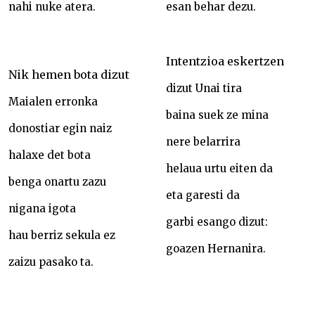
nahi nuke atera.
esan behar dezu.
Intentzioa eskertzen
Nik hemen bota dizut
dizut Unai tira
Maialen erronka
baina suek ze mina
donostiar egin naiz
nere belarrira
halaxe det bota
helaua urtu eiten da
benga onartu zazu
eta garesti da
nigana igota
garbi esango dizut:
hau berriz sekula ez
goazen Hernanira.
zaizu pasako ta.