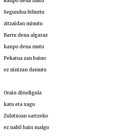
kanpo dena mutu
Segundoa bihurtu
zitzaidan minutu
Barru dena algaraz
kanpo dena mutu
Pekatua zan baino
ez nintzan damutu
Orain dirudigula
katu eta xagu
Zulotxoan sartzeko
ez nabil hain malgu