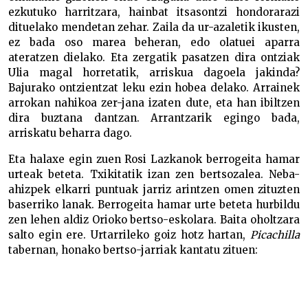
ezkutuko harritzara, hainbat itsasontzi hondorarazi
dituelako mendetan zehar. Zaila da ur-azaletik ikusten,
ez bada oso marea beheran, edo olatuei aparra
ateratzen dielako. Eta zergatik pasatzen dira ontziak
Ulia magal horretatik, arriskua dagoela jakinda?
Bajurako ontzientzat leku ezin hobea delako. Arrainek
arrokan nahikoa zer-jana izaten dute, eta han ibiltzen
dira buztana dantzan. Arrantzarik egingo bada,
arriskatu beharra dago.
Eta halaxe egin zuen Rosi Lazkanok berrogeita hamar
urteak beteta. Txikitatik izan zen bertsozalea. Neba-
ahizpek elkarri puntuak jarriz arintzen omen zituzten
baserriko lanak. Berrogeita hamar urte beteta hurbildu
zen lehen aldiz Orioko bertso-eskolara. Baita oholtzara
salto egin ere. Urtarrileko goiz hotz hartan,
Picachilla
tabernan, honako bertso-jarriak kantatu zituen: