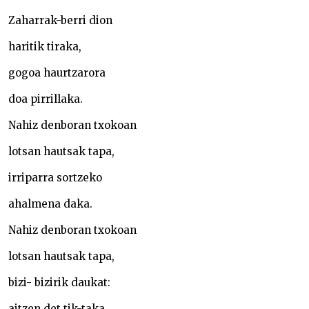
Zaharrak-berri dion
haritik tiraka,
gogoa haurtzarora
doa pirrillaka.
Nahiz denboran txokoan
lotsan hautsak tapa,
irriparra sortzeko
ahalmena daka.
Nahiz denboran txokoan
lotsan hautsak tapa,
bizi- bizirik daukat:
aitzen det tik-taka.