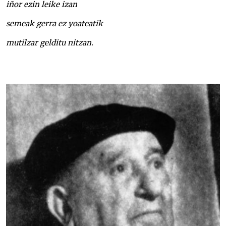
iñor ezin leike izan
semeak gerra ez yoateatik
mutilzar gelditu nitzan.