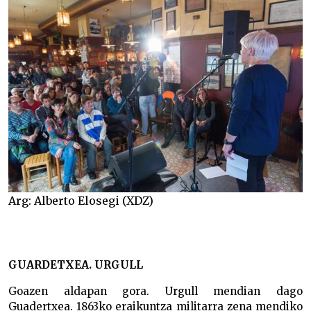
Arg: Alberto Elosegi (XDZ)
GUARDETXEA. URGULL
Goazen aldapan gora. Urgull mendian dago
Guadertxea. 1863ko eraikuntza militarra zena mendiko