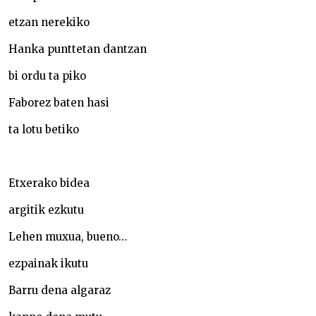
etzan nerekiko
Hanka punttetan dantzan
bi ordu ta piko
Faborez baten hasi
ta lotu betiko
Etxerako bidea
argitik ezkutu
Lehen muxua, bueno…
ezpainak ikutu
Barru dena algaraz