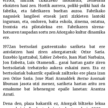
errota, harriak txikitzeko moldatuta, zementua
ekoizten hasi zen. Hortik aurrera, poliki-poliki hazi da
fabrika, eta fabrikaren bueltan auzoa. Fabrikako
nagusiek langileei etxeak jarri zizkieten lantoki
inguruan, eta, ondoren, baita eskola, zinema, ostatua,
frontoia eta pilotalekua ere. Fabrikaren sirena-
hotsaren taupadan sortu zen Añorgako kultur dinamika
ere.
1972an bertsolari gazteentzako sariketa bat ere
antolatzen hasi ziren añorgatarrak: Orixe Saria.
Euxebio Igartzabal, Xabier Zeberio, Juan Mari Narbaiza,
Jon Enbeita, Luis Otamendi… garai hartan gazte ziren
bertsolariak trebatzeko aukera eskaini zuen. Eta ez
bertsolariak bakarrik: epaileak zailtzeko ere plaza izan
zen Orixe Saria. Joxe Mari Aranaldek
Bertso kontuak
liburuan jasota utzi zuenez, sariketa hartan aritu zen
emakume bat lehenengoz epaile lanetan: Arantza
Arruti.
Dena den, plaza bakarrik ez, Añorgak biltzeko lekua