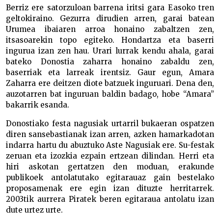
Berriz ere satorzuloan barrena iritsi gara Easoko tren
geltokiraino. Gezurra dirudien arren, garai batean
Urumea ibaiaren arroa honaino zabaltzen zen,
itsasoarekin topo egiteko. Hondartza eta baserri
ingurua izan zen hau. Urari lurrak kendu ahala, garai
bateko Donostia zaharra honaino zabaldu zen,
baserriak eta larreak irentsiz. Gaur egun, Amara
Zaharra ere deitzen diote batzuek inguruari. Dena den,
auzotarren bat inguruan baldin badago, hobe “Amara”
bakarrik esanda.
Donostiako festa nagusiak urtarril bukaeran ospatzen
diren sansebastianak izan arren, azken hamarkadotan
indarra hartu du abuztuko Aste Nagusiak ere. Su-festak
zeruan eta izozkia ezpain ertzean dilindan. Herri eta
hiri askotan gertatzen den moduan, erakunde
publikoek antolatutako egitarauaz gain bestelako
proposamenak ere egin izan dituzte herritarrek.
2003tik aurrera Piratek beren egitaraua antolatu izan
dute urtez urte.