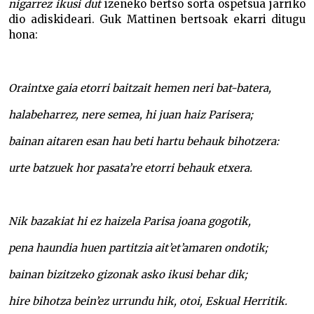
nigarrez ikusi dut
izeneko bertso sorta ospetsua jarriko
dio adiskideari. Guk Mattinen bertsoak ekarri ditugu
hona:
Oraintxe gaia etorri baitzait hemen neri bat-batera,
halabeharrez, nere semea, hi juan haiz Parisera;
bainan aitaren esan hau beti hartu behauk bihotzera:
urte batzuek hor pasata’re etorri behauk etxera.
Nik bazakiat hi ez haizela Parisa joana gogotik,
pena haundia huen partitzia ait’et’amaren ondotik;
bainan bizitzeko gizonak asko ikusi behar dik;
hire bihotza bein’ez urrundu hik, otoi, Eskual Herritik.