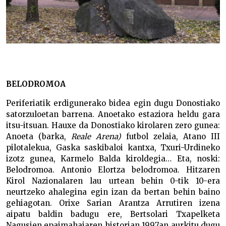
BELODROMOA
Periferiatik erdigunerako bidea egin dugu Donostiako
satorzuloetan barrena. Anoetako estaziora heldu gara
itsu-itsuan. Hauxe da Donostiako kirolaren zero gunea:
Anoeta (barka,
Reale Arena)
futbol zelaia, Atano III
pilotalekua, Gaska saskibaloi kantxa, Txuri-Urdineko
izotz gunea, Karmelo Balda kiroldegia… Eta, noski:
Belodromoa. Antonio Elortza belodromoa. Hitzaren
Kirol Nazionalaren lau urtean behin 0-tik 10-era
neurtzeko ahalegina egin izan da bertan behin baino
gehiagotan. Orixe Sarian Arantza Arrutiren izena
aipatu baldin badugu ere, Bertsolari Txapelketa
Nagusien epaimahaiaren historian 1997an aurkitu dugu