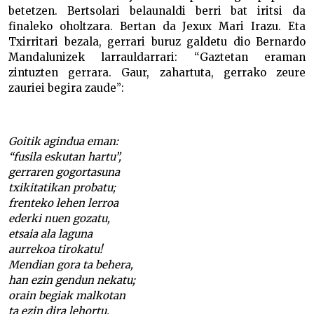
betetzen. Bertsolari belaunaldi berri bat iritsi da
finaleko oholtzara. Bertan da Jexux Mari Irazu. Eta
Txirritari bezala, gerrari buruz galdetu dio Bernardo
Mandalunizek larrauldarrari: “Gaztetan eraman
zintuzten gerrara. Gaur, zahartuta, gerrako zeure
zauriei begira zaude”:
Goitik agindua eman:
“fusila eskutan hartu”,
gerraren gogortasuna
txikitatikan probatu;
frenteko lehen lerroa
ederki nuen gozatu,
etsaia ala laguna
aurrekoa tirokatu!
Mendian gora ta behera,
han ezin gendun nekatu;
orain begiak malkotan
ta ezin dira lehortu,