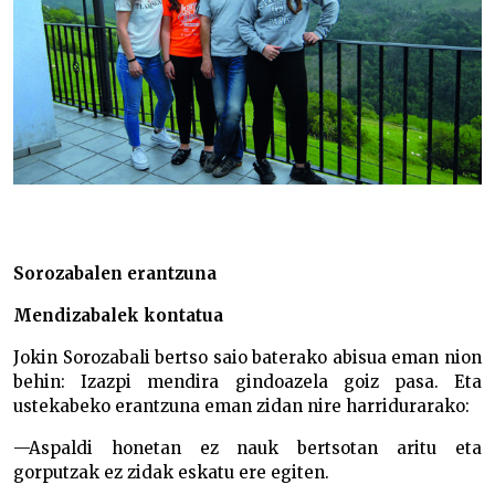
Sorozabalen erantzuna
Mendizabalek kontatua
Jokin Sorozabali bertso saio baterako abisua eman nion
behin: Izazpi mendira gindoazela goiz pasa. Eta
ustekabeko erantzuna eman zidan nire harridurarako:
—Aspaldi honetan ez nauk bertsotan aritu eta
gorputzak ez zidak eskatu ere egiten.