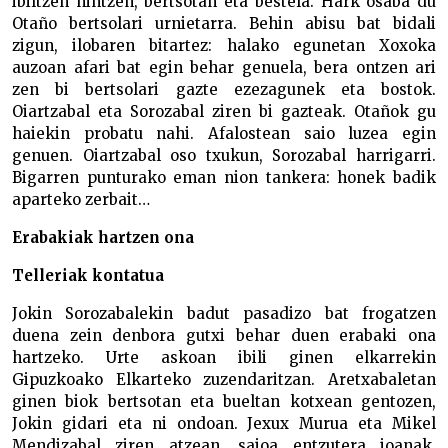
ibiltzen nintzen, bertsotan eta bestela. Hark osaba du
Otaño bertsolari urnietarra. Behin abisu bat bidali
zigun, ilobaren bitartez: halako egunetan Xoxoka
auzoan afari bat egin behar genuela, bera ontzen ari
zen bi bertsolari gazte ezezagunek eta bostok.
Oiartzabal eta Sorozabal ziren bi gazteak. Otañok gu
haiekin probatu nahi. Afalostean saio luzea egin
genuen. Oiartzabal oso txukun, Sorozabal harrigarri.
Bigarren punturako eman nion tankera: honek badik
aparteko zerbait…
Erabakiak hartzen ona
Telleriak kontatua
Jokin Sorozabalekin badut pasadizo bat frogatzen
duena zein denbora gutxi behar duen erabaki ona
hartzeko. Urte askoan ibili ginen elkarrekin
Gipuzkoako Elkarteko zuzendaritzan. Aretxabaletan
ginen biok bertsotan eta bueltan kotxean gentozen,
Jokin gidari eta ni ondoan. Jexux Murua eta Mikel
Mendizabal ziren atzean, saioa entzutera joanak.