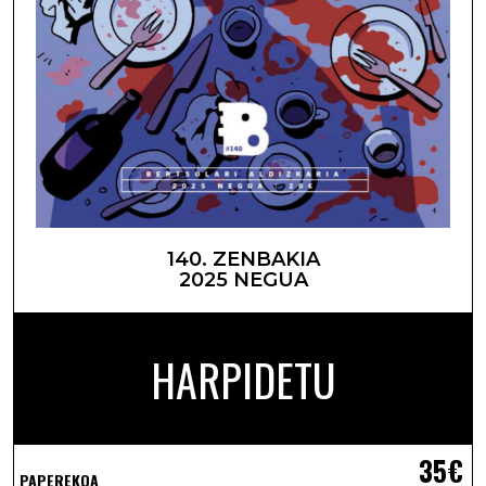
140. ZENBAKIA
2025 NEGUA
HARPIDETU
35€
PAPEREKOA