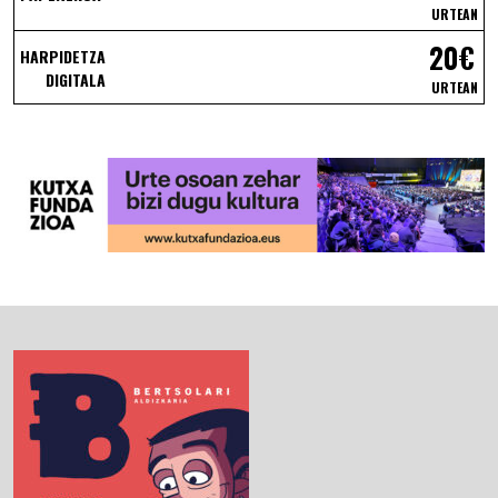
URTEAN
20€
HARPIDETZA
DIGITALA
URTEAN