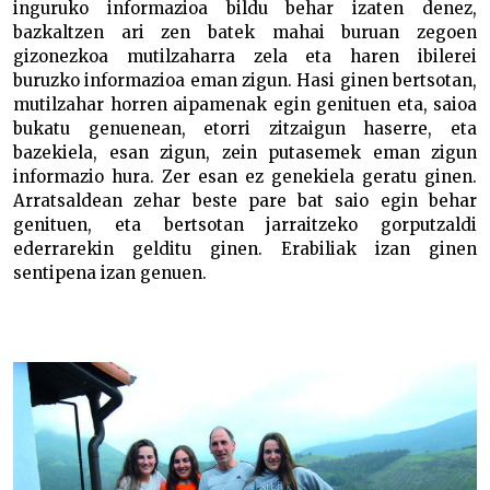
inguruko informazioa bildu behar izaten denez,
bazkaltzen ari zen batek mahai buruan zegoen
gizonezkoa mutilzaharra zela eta haren ibilerei
buruzko informazioa eman zigun. Hasi ginen bertsotan,
mutilzahar horren aipamenak egin genituen eta, saioa
bukatu genuenean, etorri zitzaigun haserre, eta
bazekiela, esan zigun, zein putasemek eman zigun
informazio hura. Zer esan ez genekiela geratu ginen.
Arratsaldean zehar beste pare bat saio egin behar
genituen, eta bertsotan jarraitzeko gorputzaldi
ederrarekin gelditu ginen. Erabiliak izan ginen
sentipena izan genuen.