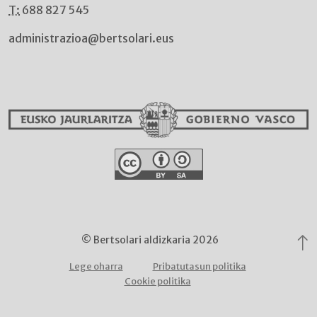
T:
688 827 545
administrazioa@bertsolari.eus
© Bertsolari aldizkaria 2026
Lege oharra
Pribatutasun politika
Cookie politika