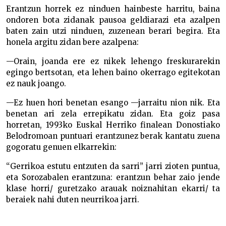
Erantzun horrek ez ninduen hainbeste harritu, baina
ondoren bota zidanak pausoa geldiarazi eta azalpen
baten zain utzi ninduen, zuzenean berari begira. Eta
honela argitu zidan bere azalpena:
—Orain, joanda ere ez nikek lehengo freskurarekin
egingo bertsotan, eta lehen baino okerrago egitekotan
ez nauk joango.
—Ez huen hori benetan esango —jarraitu nion nik. Eta
benetan ari zela errepikatu zidan. Eta goiz pasa
horretan, 1993ko Euskal Herriko finalean Donostiako
Belodromoan puntuari erantzunez berak kantatu zuena
gogoratu genuen elkarrekin:
“Gerrikoa estutu entzuten da sarri” jarri zioten puntua,
eta Sorozabalen erantzuna: erantzun behar zaio jende
klase horri/ guretzako arauak noiznahitan ekarri/ ta
beraiek nahi duten neurrikoa jarri.