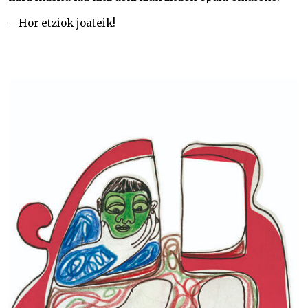
—Hor etziok joateik!