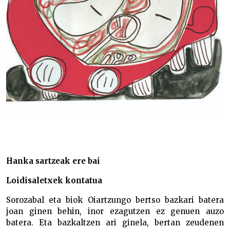
Hanka sartzeak ere bai
Loidisaletxek kontatua
Sorozabal eta biok Oiartzungo bertso bazkari batera
joan ginen behin, inor ezagutzen ez genuen auzo
batera. Eta bazkaltzen ari ginela, bertan zeudenen