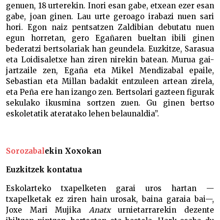
genuen, 18 urterekin. Inori esan gabe, etxean ezer esan
gabe, joan ginen. Lau urte geroago irabazi nuen sari
hori. Egon naiz pentsatzen Zaldibian debutatu nuen
egun horretan, gero Egañaren bueltan ibili ginen
bederatzi bertsolariak han geundela. Euzkitze, Sarasua
eta Loidisaletxe han ziren nirekin batean. Murua gai-
jartzaile zen, Egaña eta Mikel Mendizabal epaile,
Sebastian eta Millan badakit entzuleen artean zirela,
eta Peña ere han izango zen. Bertsolari gazteen figurak
sekulako ikusmina sortzen zuen. Gu ginen bertso
eskoletatik ateratako lehen belaunaldia”.
Sorozabal
ekin Xoxokan
Euzkitzek kontatua
Eskolarteko txapelketen garai uros hartan —
txapelketak ez ziren hain urosak, baina garaia bai—,
Joxe Mari Mujika
Anatx
urnietarrarekin dezente