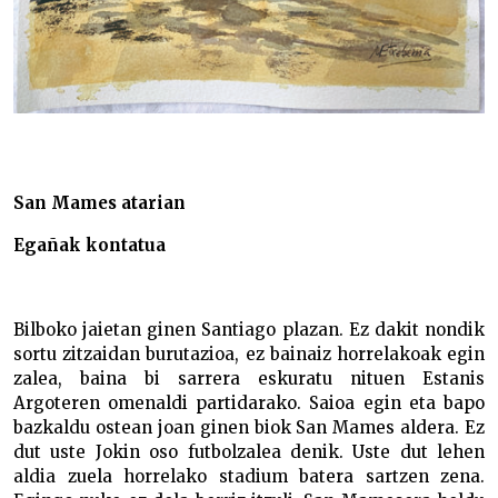
San Mames atarian
Egañak kontatua
Bilboko jaietan ginen Santiago plazan. Ez dakit nondik
sortu zitzaidan burutazioa, ez bainaiz horrelakoak egin
zalea, baina bi sarrera eskuratu nituen Estanis
Argoteren omenaldi partidarako. Saioa egin eta bapo
bazkaldu ostean joan ginen biok San Mames aldera. Ez
dut uste Jokin oso futbolzalea denik. Uste dut lehen
aldia zuela horrelako stadium batera sartzen zena.