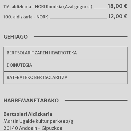
18,00
€
116. aldizkaria - NORI Komikia (Azal gogorra)
12,00
€
100. aldizkaria - NORK
GEHIAGO
BERTSOLARITZAREN HEMEROTEKA
DOINUTEGIA
BAT-BATEKO BERTSOLARITZA
HARREMANETARAKO
Bertsolari Aldizkaria
Martin Ugalde kultur parkea z/g
20140 Andoain - Gipuzkoa