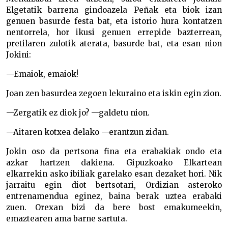
Elgetatik barrena gindoazela Peñak eta biok izan
genuen basurde festa bat, eta istorio hura kontatzen
nentorrela, hor ikusi genuen errepide bazterrean,
pretilaren zulotik aterata, basurde bat, eta esan nion
Jokini:
—Emaiok, emaiok!
Joan zen basurdea zegoen lekuraino eta iskin egin zion.
—Zergatik ez diok jo? —galdetu nion.
—Aitaren kotxea delako —erantzun zidan.
Jokin oso da pertsona fina eta erabakiak ondo eta
azkar hartzen dakiena. Gipuzkoako Elkartean
elkarrekin asko ibiliak garelako esan dezaket hori. Nik
jarraitu egin diot bertsotari, Ordizian asteroko
entrenamendua eginez, baina berak uztea erabaki
zuen. Orexan bizi da bere bost emakumeekin,
emaztearen ama barne sartuta.