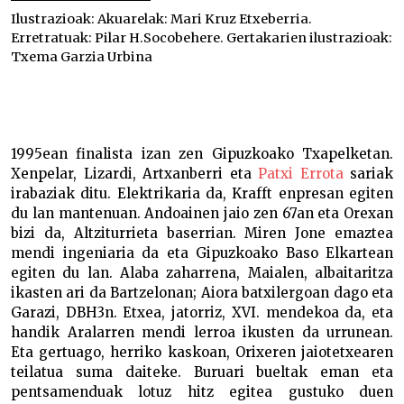
Ilustrazioak:
Akuarelak: Mari Kruz Etxeberria.
Erretratuak: Pilar H.Socobehere. Gertakarien ilustrazioak:
Txema Garzia Urbina
Jokin Sorozabal –
1995ean finalista izan zen Gipuzkoako Txapelketan.
Xenpelar, Lizardi, Artxanberri eta
Patxi Errota
sariak
irabaziak ditu. Elektrikaria da, Krafft enpresan egiten
du lan mantenuan. Andoainen jaio zen 67an eta Orexan
bizi da, Altziturrieta baserrian. Miren Jone emaztea
mendi ingeniaria da eta Gipuzkoako Baso Elkartean
egiten du lan. Alaba zaharrena, Maialen, albaitaritza
ikasten ari da Bartzelonan; Aiora batxilergoan dago eta
Garazi, DBH3n. Etxea, jatorriz, XVI. mendekoa da, eta
handik Aralarren mendi lerroa ikusten da urrunean.
Eta gertuago, herriko kaskoan, Orixeren jaiotetxearen
teilatua suma daiteke. Buruari bueltak eman eta
pentsamenduak lotuz hitz egitea gustuko duen