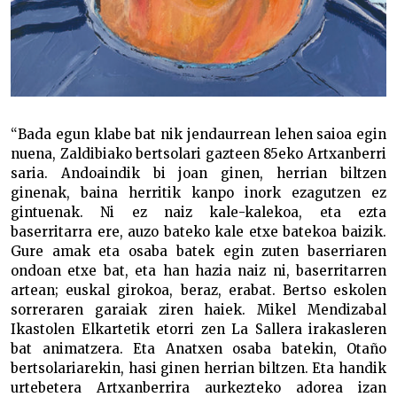
“Bada egun klabe bat nik jendaurrean lehen saioa egin
nuena, Zaldibiako bertsolari gazteen 85eko Artxanberri
saria. Andoaindik bi joan ginen, herrian biltzen
ginenak, baina herritik kanpo inork ezagutzen ez
gintuenak. Ni ez naiz kale-kalekoa, eta ezta
baserritarra ere, auzo bateko kale etxe batekoa baizik.
Gure amak eta osaba batek egin zuten baserriaren
ondoan etxe bat, eta han hazia naiz ni, baserritarren
artean; euskal girokoa, beraz, erabat. Bertso eskolen
sorreraren garaiak ziren haiek. Mikel Mendizabal
Ikastolen Elkartetik etorri zen La Sallera irakasleren
bat animatzera. Eta Anatxen osaba batekin, Otaño
bertsolariarekin, hasi ginen herrian biltzen. Eta handik
urtebetera Artxanberrira aurkezteko adorea izan