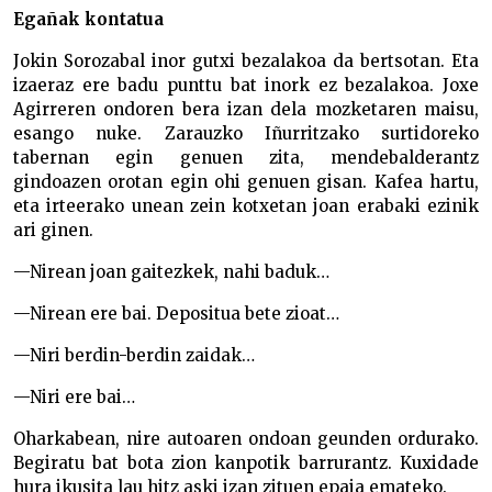
Egañak kontatua
Jokin Sorozabal inor gutxi bezalakoa da bertsotan. Eta
izaeraz ere badu punttu bat inork ez bezalakoa. Joxe
Agirreren ondoren bera izan dela mozketaren maisu,
esango nuke. Zarauzko Iñurritzako surtidoreko
tabernan egin genuen zita, mendebalderantz
gindoazen orotan egin ohi genuen gisan. Kafea hartu,
eta irteerako unean zein kotxetan joan erabaki ezinik
ari ginen.
—Nirean joan gaitezkek, nahi baduk…
—Nirean ere bai. Depositua bete zioat…
—Niri berdin-berdin zaidak…
—Niri ere bai…
Oharkabean, nire autoaren ondoan geunden ordurako.
Begiratu bat bota zion kanpotik barrurantz. Kuxidade
hura ikusita lau hitz aski izan zituen epaia emateko.