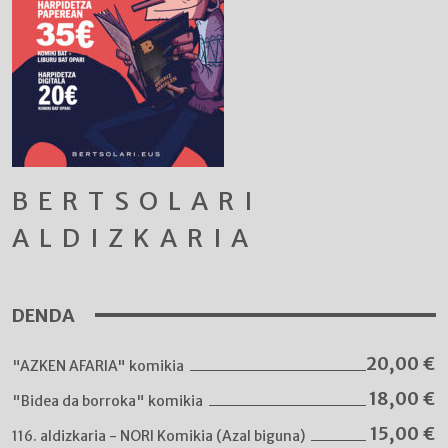
BERTSOLARI
ALDIZKARIA
DENDA
20,00
€
"AZKEN AFARIA" komikia
18,00
€
"Bidea da borroka" komikia
15,00
€
116. aldizkaria - NORI Komikia (Azal biguna)