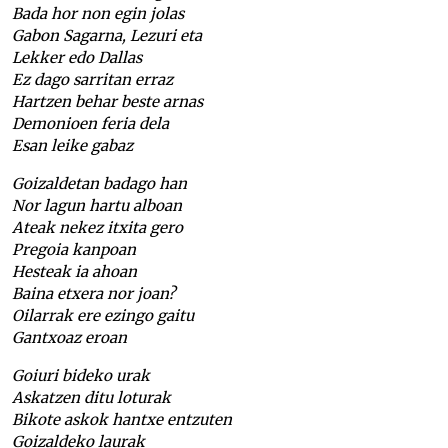
Bada hor non egin jolas
Gabon Sagarna, Lezuri eta
Lekker edo Dallas
Ez dago sarritan erraz
Hartzen behar beste arnas
Demonioen feria dela
Esan leike gabaz
Goizaldetan badago han
Nor lagun hartu alboan
Ateak nekez itxita gero
Pregoia kanpoan
Hesteak ia ahoan
Baina etxera nor joan?
Oilarrak ere ezingo gaitu
Gantxoaz eroan
Goiuri bideko urak
Askatzen ditu loturak
Bikote askok hantxe entzuten
Goizaldeko laurak