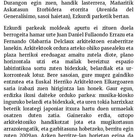
Durangon egin zuen, handik lasterrera, Mañaritik
Askatasun Etorbidera etorrita (Avenida del
Generalísimo, sasoi haietan), Ezkurdi parketik bertan.
Ezkurdi parkeak moldeak apurtu ei zituen duela
berrogeita hamar urte Juan Daniel Fullaondo Errazu eta
Fernando Olabarria Delclaux arkitektoen eraberritze
lanekin. Arkitektook ordura arteko ohiko pasealeku eta
plaza herrikoi ereduagaz amaitu zutela diote, plano
horizontala utzi eta mailak bereiztuz espazio
labirintikoa sortu zuten bidexkak, belardiak eta ur-
korronteak lotuz. Bere sasoian, gure mugez gaindiko
entzutea eta Euskal Herriko Arkitektoen Elkargoaren
saria irabazi zuen hirigintza lan honek. Gaur egun,
erdizka ikusi daiteke orduko parkea: musika-kiosko
inguruko belardi eta bidexkak, eta uren tokia harrixkaz
beterik lorategi japoniar itxura hartu duen urmaelak
osatzen duten zatia. Gainerako erdia, oztopo
arkitektoniko handikotzat jota eta mugikortasun
arrazoiengatik, eta garbitasuna hobetzeko, berritu egin
zuten 2009an. Azken berritze-lan horietan egina da