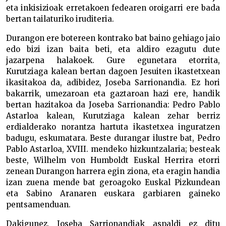
eta inkisizioak erretakoen fedearen oroigarri ere bada
bertan tailaturiko iruditeria.
Durangon ere botereen kontrako bat baino gehiago jaio
edo bizi izan baita beti, eta aldiro ezagutu dute
jazarpena halakoek. Gure egunetara etorrita,
Kurutziaga kalean bertan dagoen Jesuiten ikastetxean
ikasitakoa da, adibidez, Joseba Sarrionandia. Ez hori
bakarrik, umezaroan eta gaztaroan hazi ere, handik
bertan hazitakoa da Joseba Sarrionandia: Pedro Pablo
Astarloa kalean, Kurutziaga kalean zehar berriz
erdialderako norantza hartuta ikastetxea inguratzen
badugu, eskumatara. Beste durangar ilustre bat, Pedro
Pablo Astarloa, XVIII. mendeko hizkuntzalaria; besteak
beste, Wilhelm von Humboldt Euskal Herrira etorri
zenean Durangon harrera egin ziona, eta eragin handia
izan zuena mende bat geroagoko Euskal Pizkundean
eta Sabino Aranaren euskara garbiaren gaineko
pentsamenduan.
Dakigunez, Joseba Sarrionandiak aspaldi ez ditu