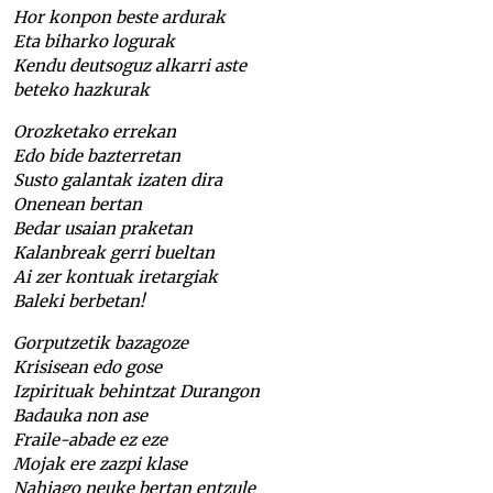
Hor konpon beste ardurak
Eta biharko logurak
Kendu deutsoguz alkarri aste
beteko hazkurak
Orozketako errekan
Edo bide bazterretan
Susto galantak izaten dira
Onenean bertan
Bedar usaian praketan
Kalanbreak gerri bueltan
Ai zer kontuak iretargiak
Baleki berbetan!
Gorputzetik bazagoze
Krisisean edo gose
Izpirituak behintzat Durangon
Badauka non ase
Fraile-abade ez eze
Mojak ere zazpi klase
Nahiago neuke bertan entzule