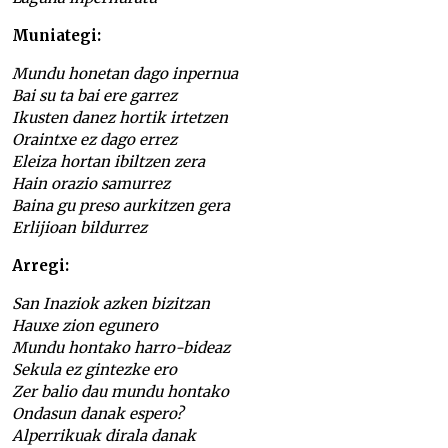
Muniategi:
Mundu honetan dago inpernua
Bai su ta bai ere garrez
Ikusten danez hortik irtetzen
Oraintxe ez dago errez
Eleiza hortan ibiltzen zera
Hain orazio samurrez
Baina gu preso aurkitzen gera
Erlijioan bildurrez
Arregi:
San Inaziok azken bizitzan
Hauxe zion egunero
Mundu hontako harro-bideaz
Sekula ez gintezke ero
Zer balio dau mundu hontako
Ondasun danak espero?
Alperrikuak dirala danak