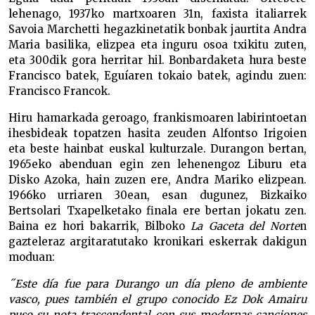
lehenago, 1937ko martxoaren 31n, faxista italiarrek
Savoia Marchetti hegazkinetatik bonbak jaurtita Andra
Maria basilika, elizpea eta inguru osoa txikitu zuten,
eta 300dik gora herritar hil. Bonbardaketa hura beste
Francisco batek, Eguíaren tokaio batek, agindu zuen:
Francisco Francok.
Hiru hamarkada geroago, frankismoaren labirintoetan
ihesbideak topatzen hasita zeuden Alfontso Irigoien
eta beste hainbat euskal kulturzale. Durangon bertan,
1965eko abenduan egin zen lehenengoz Liburu eta
Disko Azoka, hain zuzen ere, Andra Mariko elizpean.
1966ko urriaren 30ean, esan dugunez, Bizkaiko
Bertsolari Txapelketako finala ere bertan jokatu zen.
Baina ez hori bakarrik, Bilboko
La Gaceta del Norte
n
gazteleraz argitaratutako kronikari eskerrak dakigun
moduan:
˝Este día fue para Durango un día pleno de ambiente
vasco, pues también el grupo conocido Ez Dok Amairu
puso su nota trascendental con sus modernas canciones