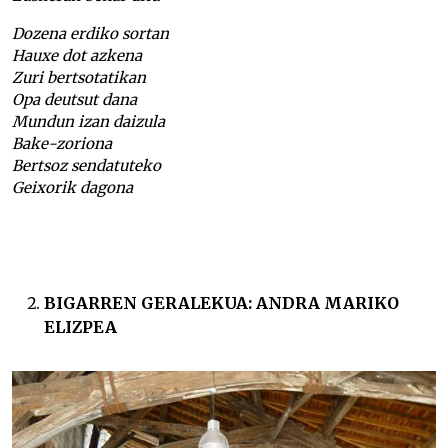
Dozena erdiko sortan
Hauxe dot azkena
Zuri bertsotatikan
Opa deutsut dana
Mundun izan daizula
Bake-zoriona
Bertsoz sendatuteko
Geixorik dagona
BIGARREN
GERALEKUA: ANDRA MARIKO
ELIZPEA