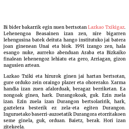
Erdu Durangora, Joxemiel –
Bi bider bakarrik egin nuen bertsotan
Lazkao Txikigaz
.
Lehenengoa Beasainen izan zen, nire bigarren
lehengusina batek deituta hango institutuko jai batera
joan ginenean Unai eta biok. 1991 izango zen, hala
esango nuke, aurreko abenduan Araba eta Bizkaiko
finalean lehenengoz lehiatu eta gero, Arriagan, gizon
nagusien artean.
Lazkao Txiki eta hirurok ginen jai hartan bertsotan,
gure orduko zein oraingo plazer eta ohorerako. Xarma
handia izan zuen afalorduak, beragaz berriketan. Ea
nongoak ginen, hark. Durangokoak, guk. Ezin zuela
izan. Ezin zuela izan Durangon bertsolaririk, hark,
gaztelera besterik ez zela-eta egiten Durangon.
Inguruetako baserri-auzoetatik Durangora etorritakoen
seme ginela, guk, orduan. Baietz, berak. Hori izan
zitekeela.