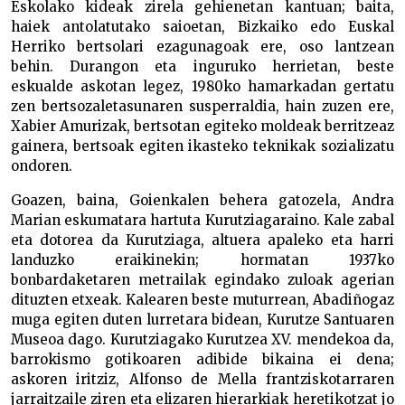
Eskolako kideak zirela gehienetan kantuan; baita,
haiek antolatutako saioetan, Bizkaiko edo Euskal
Herriko bertsolari ezagunagoak ere, oso lantzean
behin. Durangon eta inguruko herrietan, beste
eskualde askotan legez, 1980ko hamarkadan gertatu
zen bertsozaletasunaren susperraldia, hain zuzen ere,
Xabier Amurizak, bertsotan egiteko moldeak berritzeaz
gainera, bertsoak egiten ikasteko teknikak sozializatu
ondoren.
Goazen, baina, Goienkalen behera gatozela, Andra
Marian eskumatara hartuta Kurutziagaraino. Kale zabal
eta dotorea da Kurutziaga, altuera apaleko eta harri
landuzko eraikinekin; hormatan 1937ko
bonbardaketaren metrailak egindako zuloak agerian
dituzten etxeak. Kalearen beste muturrean, Abadiñogaz
muga egiten duten lurretara bidean, Kurutze Santuaren
Museoa dago. Kurutziagako Kurutzea XV. mendekoa da,
barrokismo gotikoaren adibide bikaina ei dena;
askoren iritziz, Alfonso de Mella frantziskotarraren
jarraitzaile ziren eta elizaren hierarkiak heretikotzat jo