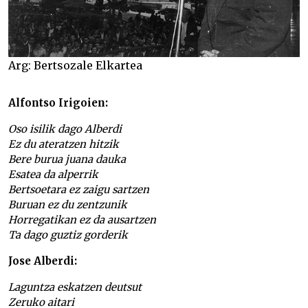
Arg: Bertsozale Elkartea
Alfontso Irigoien:
Oso isilik dago Alberdi
Ez du ateratzen hitzik
Bere burua juana dauka
Esatea da alperrik
Bertsoetara ez zaigu sartzen
Buruan ez du zentzunik
Horregatikan ez da ausartzen
Ta dago guztiz gorderik
Jose Alberdi:
Laguntza eskatzen deutsut
Zeruko aitari