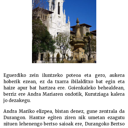
Eguerdiko zein iluntzeko poteoa eta gero, aukera
hoberik ezean, ez da txarra ibilalditxo bat egin eta
haize apur bat hartzea ere. Goienkaleko behealdean,
berriz ere Andra Mariaren ondotik, Kurutziaga kalera
jo dezakegu.
Andra Mariko elizpea, bistan denez, gune zentrala da
Durangon. Hantxe egiten ziren nik umetan ezagutu
nituen lehenengo bertso saioak ere, Durangoko Bertso