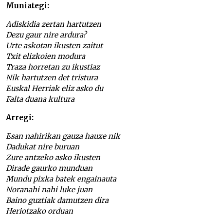
Muniategi:
Adiskidia zertan hartutzen
Dezu gaur nire ardura?
Urte askotan ikusten zaitut
Txit elizkoien modura
Traza horretan zu ikustiaz
Nik hartutzen det tristura
Euskal Herriak eliz asko du
Falta duana kultura
Arregi:
Esan nahirikan gauza hauxe nik
Dadukat nire buruan
Zure antzeko asko ikusten
Dirade gaurko munduan
Mundu pixka batek engainauta
Noranahi nahi luke juan
Baino guztiak damutzen dira
Heriotzako orduan