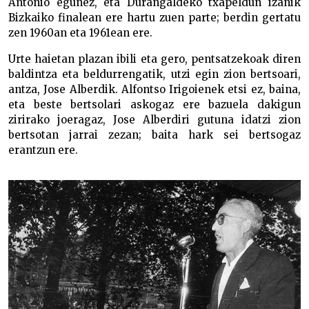
Antonio egunez, eta Durangaldeko txapeldun izanik
Bizkaiko finalean ere hartu zuen parte; berdin gertatu
zen 1960an eta 1961ean ere.
Urte haietan plazan ibili eta gero, pentsatzekoak diren
baldintza eta beldurrengatik, utzi egin zion bertsoari,
antza, Jose Alberdik. Alfontso Irigoienek etsi ez, baina,
eta beste bertsolari askogaz ere bazuela dakigun
zirirako joeragaz, Jose Alberdiri gutuna idatzi zion
bertsotan jarrai zezan; baita hark sei bertsogaz
erantzun ere.