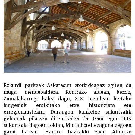
Ezkurdi parkeak Askatasun etorbideagaz egiten du
muga, mendebaldera. Kontrako aldean, berriz,
Zumalakarregi kalea dago, XIX. mendean bertako
burgesiak eraikitako etxe historizista eta
erregionalistekin. Durangon banketxe sukurtsalik
gehienak pilatzen diren kalea da. Gaur egun BBK
sukurtsala dagoen tokian, Miota hotel ezaguna zegoen
garai batean. Hantxe bazkaldu zuen Alfontso