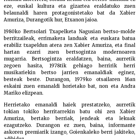
eze, euskal kultura eta gizartea eraldatuko zuen
belaunaldi haren protagonistetako bat da Xabier
Amuriza, Durangotik hur, Etxanon jaioa.
1980ko Bertsolari Txapelketa Nagusian bertso-molde
berritzaileak, errimakera landuak eta euskara batua
erabiliz txapeldun atera zen Xabier Amuriza, eta final
hartan ezarri zuen bertsogintza modernoaren
mugarria. Bertsogintza eraldatzen, baina, aurretik
zegoen hasita, 1978tik gehiago herririk herri
musikariekin bertso jarrien emanaldiak eginez,
besteak beste. Durangon, 1979ko otsailaren 16an
eskaini zuen emanaldi horietako bat, non eta Andra
Mariko elizpean.
Herrietako emanaldi haiek prestatzeko, aurretik
tokian tokiko herritarrekin batu ohi zen Xabier
Amuriza, bertako berriak, jendeak eta lekuak
ezagutzeko. Durangon ez zuen, baina, informante
askoren premiarik izango, Goienkaleko berri jakiteko,
adibidez.