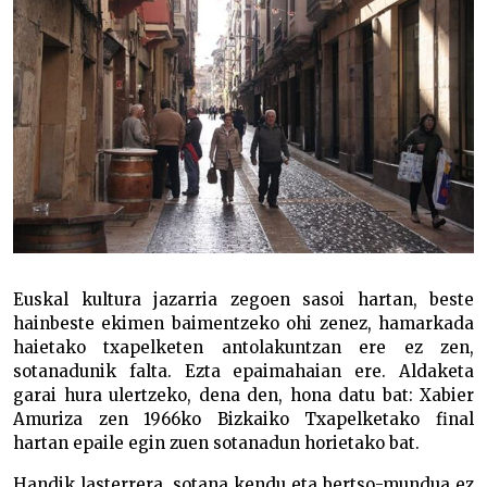
Euskal kultura jazarria zegoen sasoi hartan, beste
hainbeste ekimen baimentzeko ohi zenez, hamarkada
haietako txapelketen antolakuntzan ere ez zen,
sotanadunik falta. Ezta epaimahaian ere. Aldaketa
garai hura ulertzeko, dena den, hona datu bat: Xabier
Amuriza zen 1966ko Bizkaiko Txapelketako final
hartan epaile egin zuen sotanadun horietako bat.
Handik lasterrera, sotana kendu eta bertso-mundua ez