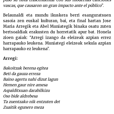
vascas, que causaron un gran impacto ante el público
”.
Belaunaldi eta mundu ikuskera berri esanguratsuen
sasoia zen euskal kulturan, bai, eta final hartan Jose
Maria Arregik eta Abel Muniategik binaka osatu zuten
bertsoaldiak erakusten du horretatik apur bat. Honela
zioen gaiak: “Arregi izango da eleizeak azpian errez
harrapauko leukena. Muniategi eleizeak sekula azpian
harrapauko ez leukena”.
Arregi:
Bakoitzak berena egitea
Beti da gauza erreza
Baino agertu nahi dizut lagun
Hemen gaur nire amesa
Aspalditxuan darabilkizu
Oso bide aldrebesa
Ta zuentzako nik entzuten det
Zuaitik egunero meza