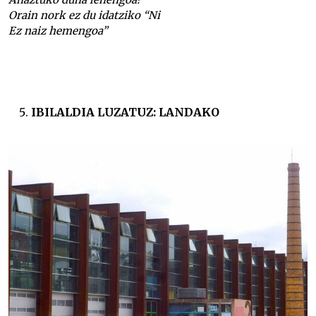
Orain nork ez du idatziko “Ni
Ez naiz hemengoa”
IBILALDIA LUZATUZ: LANDAKO