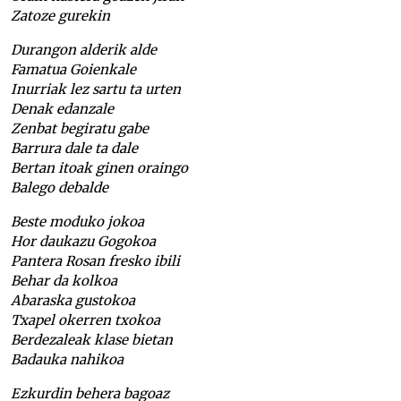
Zatoze gurekin
Durangon alderik alde
Famatua Goienkale
Inurriak lez sartu ta urten
Denak edanzale
Zenbat begiratu gabe
Barrura dale ta dale
Bertan itoak ginen oraingo
Balego debalde
Beste moduko jokoa
Hor daukazu Gogokoa
Pantera Rosan fresko ibili
Behar da kolkoa
Abaraska gustokoa
Txapel okerren txokoa
Berdezaleak klase bietan
Badauka nahikoa
Ezkurdin behera bagoaz