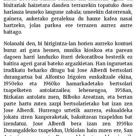
bisitariak haizetara dauden terrazekin topatuko duen
harlauza leuneko laugune zabala; umeekin datorrenak,
gainera, aukerako geralekua du hauxe kafea nasai
hartzeko, jolas parkea ere terrazen aurrez aurre
baitago.
Nolanahi den, bi hirigintza-lan horien aurreko kontuei
buruz ari gara hemen, musika kioskoa eta parean
dagoen harri landuzko iturri dekoratiboa besterik ez
baitira ageri garai bateko argazkietan. Han inguruetan
irudikatu beharko ditugu bai Jose Alberdi bertsolari
durangartua bai Alfontso Irigoien euskaltzale ekina,
1950eko eta 1960ko hamarkadetako bertsolari
txapelketen antolatzailea; lehenengoa, 1958an,
Bizkaian antolatu zuen, Bilboko Areatzan, eta bertan
parte hartu zuten zazpi bertsolarietako bat izan zen
Jose Alberdi. Hurrengo urtetik aurrera, eskualdeka
jokatu ziren kanporaketak, bakoitzean txapeldun bat
izendatuz. Jose Alberdi bera izan zen 1959ko
Durangaldeko txapeldun, Urkiolan hain zuzen ere, San