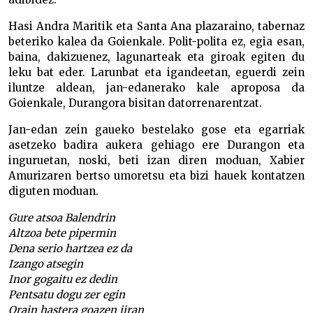
Hasi Andra Maritik eta Santa Ana plazaraino, tabernaz
beteriko kalea da Goienkale. Polit-polita ez, egia esan,
baina, dakizuenez, lagunarteak eta giroak egiten du
leku bat eder. Larunbat eta igandeetan, eguerdi zein
iluntze aldean, jan-edanerako kale aproposa da
Goienkale, Durangora bisitan datorrenarentzat.
Jan-edan zein gaueko bestelako gose eta egarriak
asetzeko badira aukera gehiago ere Durangon eta
inguruetan, noski, beti izan diren moduan, Xabier
Amurizaren bertso umoretsu eta bizi hauek kontatzen
diguten moduan.
Gure atsoa Balendrin
Altzoa bete pipermin
Dena serio hartzea ez da
Izango atsegin
Inor gogaitu ez dedin
Pentsatu dogu zer egin
Orain hastera goazen jiran