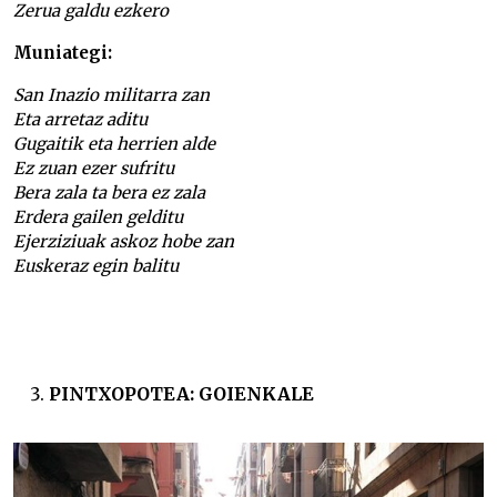
Zerua galdu ezkero
Muniategi:
San Inazio militarra zan
Eta arretaz aditu
Gugaitik eta herrien alde
Ez zuan ezer sufritu
Bera zala ta bera ez zala
Erdera gailen gelditu
Ejerziziuak askoz hobe zan
Euskeraz egin balitu
PINTXOPOTEA: GOIENKALE