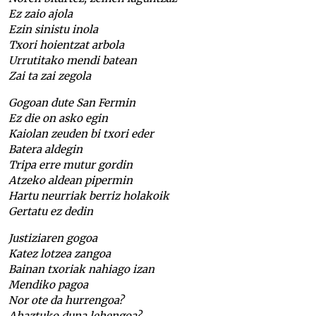
Ez zaio ajola
Ezin sinistu inola
Txori hoientzat arbola
Urrutitako mendi batean
Zai ta zai zegola
Gogoan dute San Fermin
Ez die on asko egin
Kaiolan zeuden bi txori eder
Batera aldegin
Tripa erre mutur gordin
Atzeko aldean pipermin
Hartu neurriak berriz holakoik
Gertatu ez dedin
Justiziaren gogoa
Katez lotzea zangoa
Bainan txoriak nahiago izan
Mendiko pagoa
Nor ote da hurrengoa?
Ahaztuko duna lehengoa?