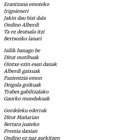
Erantzuna emoteko
Irigoieneri
Jakin dau bizi dala
Ondino Alberdi
Ta ez deutsala itzi
Bertsozko lanari
Isilik banago be
Ditut motibuak
Ointxe ezin esan danak
Alberdi gaixuak
Pazientzia emon
Deigula goikuak
Trabes gabiltzalako
Gaurko mundukuak
Gordeleku ederrak
Ditut Mañarian
Bertara juateko
Premia danian
Ondino ez naz aurkitzen