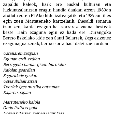
zapaldu kaleok, hark ere euskal kulturan eta
hizkuntzalaritzan eragin handia daukan arren. 1980an
atxilotu zuten ETAko kide izateagatik, eta 1985ean ihes
egin zuen Martuteneko kartzelatik. Ihesaldi sonatua
izan zen, kanta ezagun bat sorrarazi zuena, besteak
beste. Hain ezaguna egin ez bada ere, Durangoko
Bertso Eskolako kide zen Santi Belarrek,
Begi
ezizenez
ezagunagoa zenak, bertso sorta hau idatzi zuen orduan.
Uztailaren zazpian
Egunan erdi-erdian
Berrogeita hamar gizon burnizko
Kaiolan goardian
Seguridade guzian
Ustez ibiliak ziran
Txoriak iges musika entzunaz
Kajaren azpian
Martuteneko kaiola
Ondo itxita zegola
Noren bitartez, zeinen laguntzaz