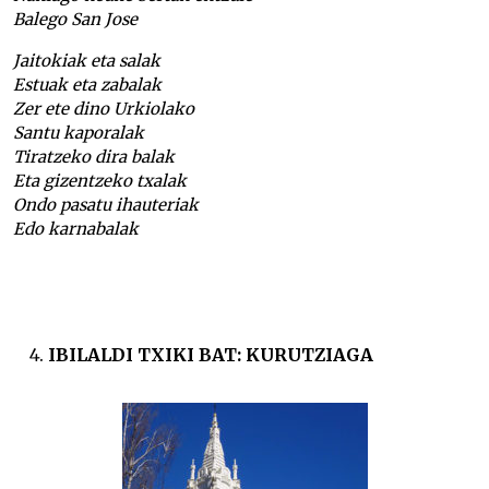
Balego San Jose
Jaitokiak eta salak
Estuak eta zabalak
Zer ete dino Urkiolako
Santu kaporalak
Tiratzeko dira balak
Eta gizentzeko txalak
Ondo pasatu ihauteriak
Edo karnabalak
IBILALDI TXIKI BAT: KURUTZIAGA