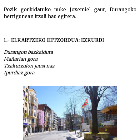
Pozik gonbidatuko nuke Joxemiel gaur, Durangoko
herrigunean itzuli hau egitera.
1.- ELKARTZEKO HITZORDUA: EZKURDI
Durangon bazkalduta
Mañarian gora
Txakurzulon jausi naz
Ipurdiaz gora