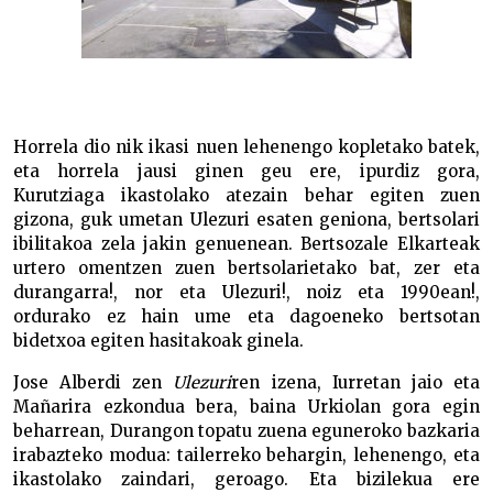
Horrela dio nik ikasi nuen lehenengo kopletako batek,
eta horrela jausi ginen geu ere, ipurdiz gora,
Kurutziaga ikastolako atezain behar egiten zuen
gizona, guk umetan Ulezuri esaten geniona, bertsolari
ibilitakoa zela jakin genuenean. Bertsozale Elkarteak
urtero omentzen zuen bertsolarietako bat, zer eta
durangarra!, nor eta Ulezuri!, noiz eta 1990ean!,
ordurako ez hain ume eta dagoeneko bertsotan
bidetxoa egiten hasitakoak ginela.
Jose Alberdi zen
Ulezuri
ren izena, Iurretan jaio eta
Mañarira ezkondua bera, baina Urkiolan gora egin
beharrean, Durangon topatu zuena eguneroko bazkaria
irabazteko modua: tailerreko behargin, lehenengo, eta
ikastolako zaindari, geroago. Eta bizilekua ere