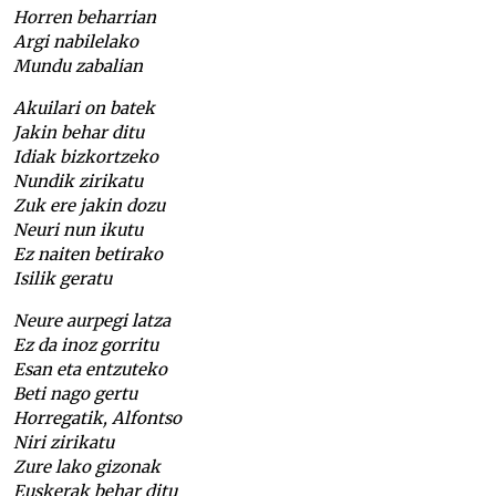
Horren beharrian
Argi nabilelako
Mundu zabalian
Akuilari on batek
Jakin behar ditu
Idiak bizkortzeko
Nundik zirikatu
Zuk ere jakin dozu
Neuri nun ikutu
Ez naiten betirako
Isilik geratu
Neure aurpegi latza
Ez da inoz gorritu
Esan eta entzuteko
Beti nago gertu
Horregatik, Alfontso
Niri zirikatu
Zure lako gizonak
Euskerak behar ditu