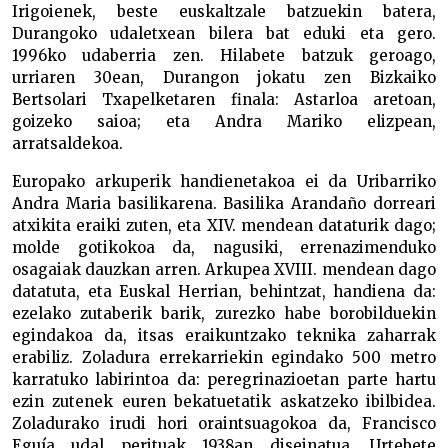
Irigoienek, beste euskaltzale batzuekin batera,
Durangoko udaletxean bilera bat eduki eta gero.
1996ko udaberria zen. Hilabete batzuk geroago,
urriaren 30ean, Durangon jokatu zen Bizkaiko
Bertsolari Txapelketaren finala: Astarloa aretoan,
goizeko saioa; eta Andra Mariko elizpean,
arratsaldekoa.
Europako arkuperik handienetakoa ei da Uribarriko
Andra Maria basilikarena. Basilika Arandaño dorreari
atxikita eraiki zuten, eta XIV. mendean dataturik dago;
molde gotikokoa da, nagusiki, errenazimenduko
osagaiak dauzkan arren. Arkupea XVIII. mendean dago
datatuta, eta Euskal Herrian, behintzat, handiena da:
ezelako zutaberik barik, zurezko habe borobilduekin
egindakoa da, itsas eraikuntzako teknika zaharrak
erabiliz. Zoladura errekarriekin egindako 500 metro
karratuko labirintoa da: peregrinazioetan parte hartu
ezin zutenek euren bekatuetatik askatzeko ibilbidea.
Zoladurako irudi hori oraintsuagokoa da, Francisco
Eguía udal perituak 1938an diseinatua. Urtebete