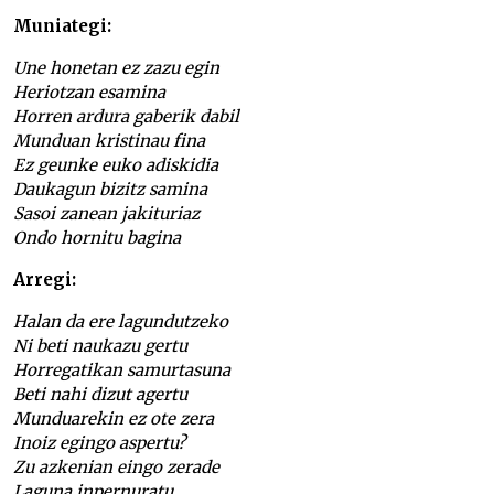
Muniategi:
Une honetan ez zazu egin
Heriotzan esamina
Horren ardura gaberik dabil
Munduan kristinau fina
Ez geunke euko adiskidia
Daukagun bizitz samina
Sasoi zanean jakituriaz
Ondo hornitu bagina
Arregi:
Halan da ere lagundutzeko
Ni beti naukazu gertu
Horregatikan samurtasuna
Beti nahi dizut agertu
Munduarekin ez ote zera
Inoiz egingo aspertu?
Zu azkenian eingo zerade
Laguna inpernuratu