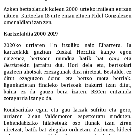
Azken bertsolariak kalean 2000. urteko irailean entzun
nituen. Kartzelan 18 urte eman zituen Fidel Gonzalezen
omenaldian izan zen.
Kartzelaldia 2000-2019
2020ko urriaren 11n itzuliko naiz Eibarrera. Ia
kartzelaldi guztian Euskal Herritik kanpo egon
naizenez, bertsoen mundua batik bat
Gara
eta
Berria
rekin jarraitu dut. Hori dela eta, bertsolari
gazteen ahotsak ezezagunak dira niretzat. Bestalde, ez
ditut ezagutzen doinu eta bertso mota berriak.
Egunkarietan finaleko bertsoak irakurri izan ditut,
baina ez da gauza bera izaten. BECen entzunda
zoragarria izango da.
Komisariako egun eta gau latzak sufritu eta gero,
urriaren 21ean Valdemoron espetxeratu ninduten.
Lehendabiziko hilabeteak oso ilunak izan ziren
niretzat, batik bat ziegako orduetan. Zorionez, kideei