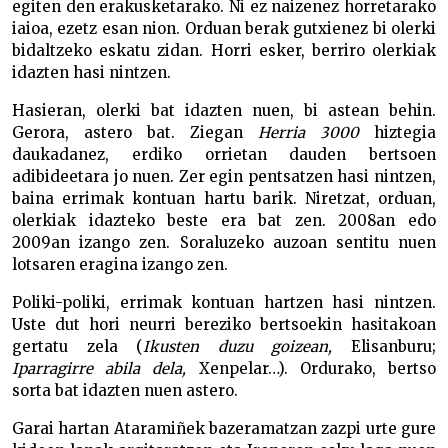
egiten den erakusketarako. Ni ez naizenez horretarako
iaioa, ezetz esan nion. Orduan berak gutxienez bi olerki
bidaltzeko eskatu zidan. Horri esker, berriro olerkiak
idazten hasi nintzen.
Hasieran, olerki bat idazten nuen, bi astean behin.
Gerora, astero bat. Ziegan
Herria 3000
hiztegia
daukadanez, erdiko orrietan dauden bertsoen
adibideetara jo nuen. Zer egin pentsatzen hasi nintzen,
baina errimak kontuan hartu barik. Niretzat, orduan,
olerkiak idazteko beste era bat zen. 2008an edo
2009an izango zen. Soraluzeko auzoan sentitu nuen
lotsaren eragina izango zen.
Poliki-poliki, errimak kontuan hartzen hasi nintzen.
Uste dut hori neurri bereziko bertsoekin hasitakoan
gertatu zela (
Ikusten
duzu
goizean,
Elisanburu;
Iparragirre
abila
dela,
Xenpelar…). Ordurako, bertso
sorta bat idazten nuen astero.
Garai hartan Ataramiñek bazeramatzan zazpi urte gure