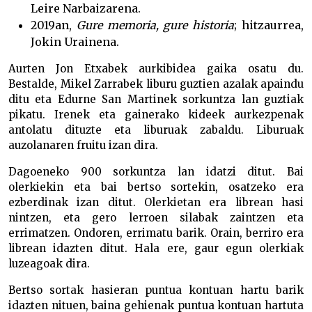
Leire Narbaizarena.
2019an,
Gure memoria, gure historia
; hitzaurrea,
Jokin Urainena.
Aurten Jon Etxabek aurkibidea gaika osatu du.
Bestalde, Mikel Zarrabek liburu guztien azalak apaindu
ditu eta Edurne San Martinek sorkuntza lan guztiak
pikatu. Irenek eta gainerako kideek aurkezpenak
antolatu dituzte eta liburuak zabaldu. Liburuak
auzolanaren fruitu izan dira.
Dagoeneko 900 sorkuntza lan idatzi ditut. Bai
olerkiekin eta bai bertso sortekin, osatzeko era
ezberdinak izan ditut. Olerkietan era librean hasi
nintzen, eta gero lerroen silabak zaintzen eta
errimatzen. Ondoren, errimatu barik. Orain, berriro era
librean idazten ditut. Hala ere, gaur egun olerkiak
luzeagoak dira.
Bertso sortak hasieran puntua kontuan hartu barik
idazten nituen, baina gehienak puntua kontuan hartuta