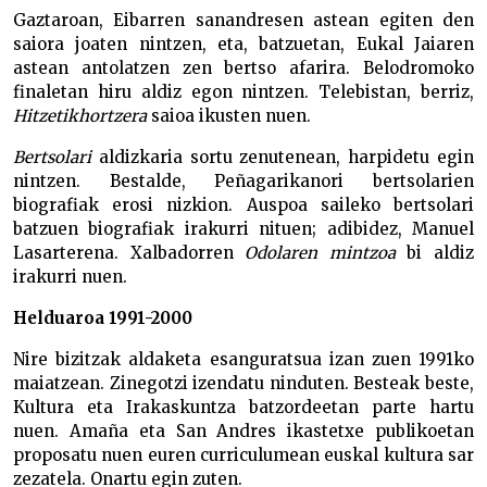
Gaztaroan, Eibarren sanandresen astean egiten den
saiora joaten nintzen, eta, batzuetan, Eukal Jaiaren
astean antolatzen zen bertso afarira. Belodromoko
finaletan hiru aldiz egon nintzen. Telebistan, berriz,
Hitzetik
hortzera
saioa ikusten nuen.
Bertsolari
aldizkaria sortu zenutenean, harpidetu egin
nintzen. Bestalde, Peñagarikanori bertsolarien
biografiak erosi nizkion. Auspoa saileko bertsolari
batzuen biografiak irakurri nituen; adibidez, Manuel
Lasarterena. Xalbadorren
Odolaren
mintzoa
bi aldiz
irakurri nuen.
Helduaroa 1991-2000
Nire bizitzak aldaketa esanguratsua izan zuen 1991ko
maiatzean. Zinegotzi izendatu ninduten. Besteak beste,
Kultura eta Irakaskuntza batzordeetan parte hartu
nuen. Amaña eta San Andres ikastetxe publikoetan
proposatu nuen euren curriculumean euskal kultura sar
zezatela. Onartu egin zuten.