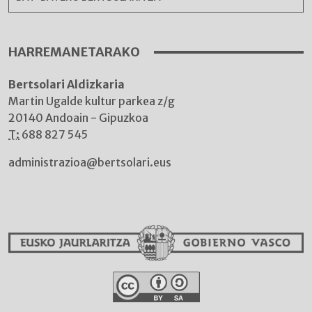
HARREMANETARAKO
Bertsolari Aldizkaria
Martin Ugalde kultur parkea z/g
20140 Andoain - Gipuzkoa
T:
688 827 545
administrazioa@bertsolari.eus