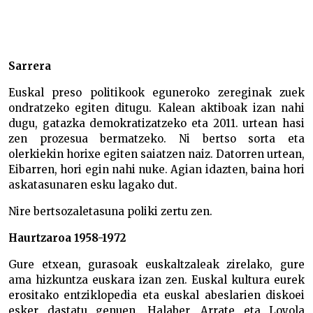
Ibon Muñoa –
Sarrera
Euskal preso politikook eguneroko zereginak zuek
ondratzeko egiten ditugu. Kalean aktiboak izan nahi
dugu, gatazka demokratizatzeko eta 2011. urtean hasi
zen prozesua bermatzeko. Ni bertso sorta eta
olerkiekin horixe egiten saiatzen naiz. Datorren urtean,
Eibarren, hori egin nahi nuke. Agian idazten, baina hori
askatasunaren esku lagako dut.
Nire bertsozaletasuna poliki zertu zen.
Haurtzaroa 1958-1972
Gure etxean, gurasoak euskaltzaleak zirelako, gure
ama hizkuntza euskara izan zen. Euskal kultura eurek
erositako entziklopedia eta euskal abeslarien diskoei
esker dastatu genuen. Halaber, Arrate eta Loyola