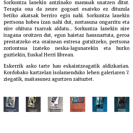
Sorkuntza lanekin antzinako mamuak uxatzen ditut.
Terapia ona da zeure gogoari esateko ez dituzula
betiko akatsak berriro egin nahi. Sorkuntza lanekin
pertsona hobea izan nahi dut, nortasuna ongarritu eta
nire ohitura txarrak aldatu… Sorkuntza lanekin nire
iragana oroitzen dut, egun haietaz hausnartuta, geroa
prestatzeko eta orainean estresa gutxitzeko, pertsona
zoriontsua izateko neska-lagunarekin eta hurko
guztiekin, Euskal Herri librean.
Eskerrik asko tarte hau eskaintzeagatik aldizkarian.
Kordobako kartzelan isolamenduko lehen galeriaren 7.
ziegatik, maitasunez agurtzen zaituztet.
Ibon Muñoa Ibon Muñoa Ibon Muñoa Ibon Muñoa