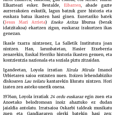
Elkarteari esker. Bestalde,
Eibarren
, abade gazte
aurrerakoien eskutik, lagun batzuk gure historia eta
euskara batua ikasten hasi ginen. Euretariko batek
(
Jesus Mari Arrieta
)
Eneko
Aritza
liburua (berak
idatzitakoa) ekartzen zigun, euskaraz irakurtzen ikas
genezan.
Ikasle txarra nintzenez, La Salletik Institutura joan
nintzen. Han, larunbatetan, Hasier Etxeberria
zenarekin, Euskal Herriko historia ikasten genuen, eta
kontzientzia nazionala eta soziala piztu zitzaidan.
Igandeetan, Loyola irratian
Xirula Mirula
Imanol
Urbietaren saioa entzuten nuen. Itoizen lehendabiziko
diskoaren
Lau teilatu
kantarekin liluratu nintzen. Hori
izaten zen asteko unerik onena.
1976an, Loyola irratiak
24 ordu euskaraz
egin zuen eta
Anoetako belodromoan inoiz ahaztuko ez dudan
jaialdia antolatu. Irratsaioa Oskarbi taldeak musikatu
zuen eta Gandiagaren olerki batekin hasi zen: