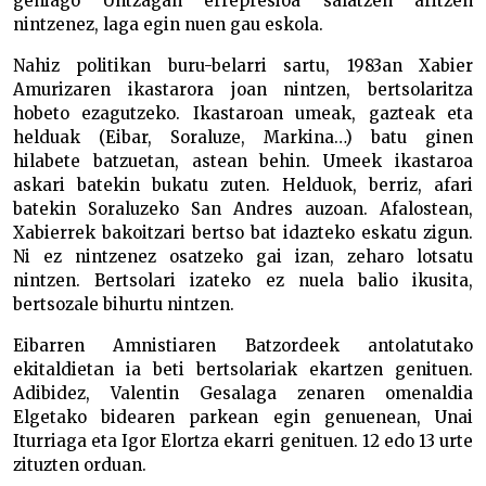
gehiago Untzagan errepresioa salatzen aritzen
nintzenez, laga egin nuen gau eskola.
Nahiz politikan buru-belarri sartu, 1983an Xabier
Amurizaren ikastarora joan nintzen, bertsolaritza
hobeto ezagutzeko. Ikastaroan umeak, gazteak eta
helduak (Eibar, Soraluze, Markina…) batu ginen
hilabete batzuetan, astean behin. Umeek ikastaroa
askari batekin bukatu zuten. Helduok, berriz, afari
batekin Soraluzeko San Andres auzoan. Afalostean,
Xabierrek bakoitzari bertso bat idazteko eskatu zigun.
Ni ez nintzenez osatzeko gai izan, zeharo lotsatu
nintzen. Bertsolari izateko ez nuela balio ikusita,
bertsozale bihurtu nintzen.
Eibarren Amnistiaren Batzordeek antolatutako
ekitaldietan ia beti bertsolariak ekartzen genituen.
Adibidez, Valentin Gesalaga zenaren omenaldia
Elgetako bidearen parkean egin genuenean, Unai
Iturriaga eta Igor Elortza ekarri genituen. 12 edo 13 urte
zituzten orduan.