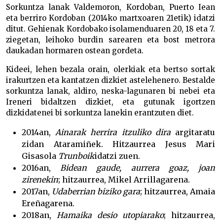
Sorkuntza lanak Valdemoron, Kordoban, Puerto Iean
eta berriro Kordoban (2014ko martxoaren 21etik) idatzi
ditut. Gehienak Kordobako isolamenduaren 20, 18 eta 7.
ziegetan, leihoko burdin sarearen eta bost metrora
daukadan hormaren ostean gordeta.
Kideei, lehen bezala orain, olerkiak eta bertso sortak
irakurtzen eta kantatzen dizkiet astelehenero. Bestalde
sorkuntza lanak, aldiro, neska-lagunaren bi nebei eta
Ireneri bidaltzen dizkiet, eta gutunak igortzen
dizkidatenei bi sorkuntza lanekin erantzuten diet.
2014an,
Ainarak herrira itzuliko dira
argitaratu
zidan Ataramiñek. Hitzaurrea Jesus Mari
Gisasola
Trunboik
idatzi zuen.
2016an,
Bidean gaude, aurrera goaz, joan
zirenekin
; hitzaurrea, Mikel Arrillagarena.
2017an,
Udaberrian biziko gara
; hitzaurrea, Amaia
Ereñagarena.
2018an,
Hamaika desio utopiarako
; hitzaurrea,