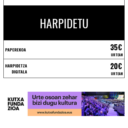
HARPIDETU
35€
PAPEREKOA
URTEAN
20€
HARPIDETZA
DIGITALA
URTEAN