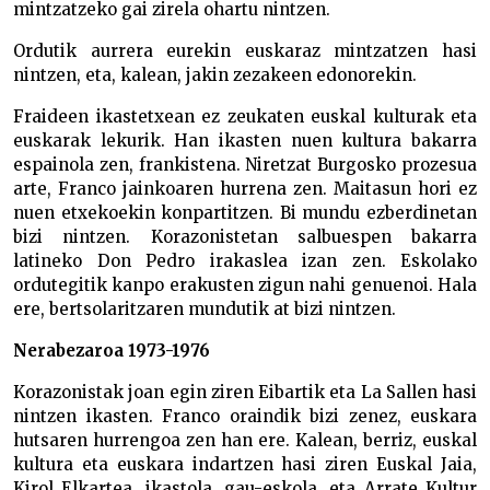
mintzatzeko gai zirela ohartu nintzen.
Ordutik aurrera eurekin euskaraz mintzatzen hasi
nintzen, eta, kalean, jakin zezakeen edonorekin.
Fraideen ikastetxean ez zeukaten euskal kulturak eta
euskarak lekurik. Han ikasten nuen kultura bakarra
espainola zen, frankistena. Niretzat Burgosko prozesua
arte, Franco jainkoaren hurrena zen. Maitasun hori ez
nuen etxekoekin konpartitzen. Bi mundu ezberdinetan
bizi nintzen. Korazonistetan salbuespen bakarra
latineko Don Pedro irakaslea izan zen. Eskolako
ordutegitik kanpo erakusten zigun nahi genuenoi. Hala
ere, bertsolaritzaren mundutik at bizi nintzen.
Nerabezaroa 1973-1976
Korazonistak joan egin ziren Eibartik eta La Sallen hasi
nintzen ikasten. Franco oraindik bizi zenez, euskara
hutsaren hurrengoa zen han ere. Kalean, berriz, euskal
kultura eta euskara indartzen hasi ziren Euskal Jaia,
Kirol Elkartea, ikastola, gau-eskola, eta Arrate Kultur