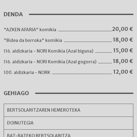
DENDA
20,00
€
"AZKEN AFARIA" komikia
18,00
€
"Bidea da borroka" komikia
15,00
€
116. aldizkaria - NORI Komikia (Azal biguna)
18,00
€
116. aldizkaria - NORI Komikia (Azal gogorra)
12,00
€
100. aldizkaria - NORK
GEHIAGO
BERTSOLARITZAREN HEMEROTEKA
DOINUTEGIA
BAT-BATEKO BERTSOLARITZA