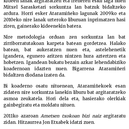
kideen lanak argitaratzen eta Ireneren esku laga nuen
Mitxel Sarasketari sorkuntza lan batzuk bidaltzeko
ardura. Horri esker Ataramiñeko lagunak 2009ko eta
2010eko nire lanak urteroko liburuan inprimatzen hasi
ziren, gainerako kideenekin batera.
Nire metodologia orduan zen sorkuntza lan bat
zirriborratutakoan karpeta batean gordetzea. Halako
batean, bat aukeratzen nuen eta, astelehenetik
igandera, egunero aritzen nintzen hura aztertzen eta
hobetzen. Igandean bukatu bezain azkar lehendabiziko
koadernoan idazten nuen. Bigarrena Ataramiñeri
bidaltzen diodana izaten da.
Bi koaderno osatu nituenean, Ataramiñekoek esan
zidaten nire sorkuntza lanekin liburu bat argitaratzeko
asmoa zeukatela. Hori dela eta, hasierako olerkiak
gainbegiratu eta moldatu nituen.
2011ko azaroan
Ametsen txokoan bizi naiz
argitaratu
zidan. Hitzaurrea Jon Etxabek idatzi zuen.