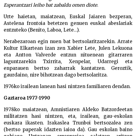
Esperantzari leiho bat zabaldu omen diote
.
Urte haietan, maiatzean, Euskal Jaiaren bezperan,
Astelena frontoia betetzen genuen euskal abeslariak
entzuteko (Benito, Laboa, Lete…).
Nerabezaroan egin nuen bat bertsolaritzarekin. Arrate
Kultur Elkartean izan zen Xabier Lete, Julen Lekuona
eta Antton Valverde entzun nituenean gitarraren
laguntzarekin Txirrita, Xenpelar, Udarregi eta
enparauen bertso zaharrak kantatzen. Geroztik,
gaurdaino, nire bihotzean dago bertsolaritza.
1976ko irailean lanean hasi nintzen familiaren dendan.
Gaztaroa 1977-1990
1978ko maiatzean, Amnistiaren Aldeko Batzordeetan
militatzen hasi nintzen, eta, irailean, gau-eskolan
euskara ikasten. Irakaslea Trunboi bertsozalea zen
(bertso paperak idazten iaioa da). Gau eskolan baino