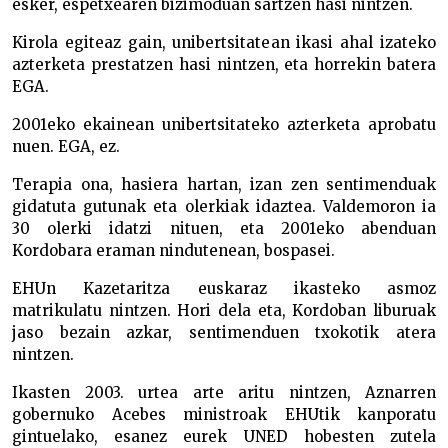
esker, espetxearen bizimoduan sartzen hasi nintzen.
Kirola egiteaz gain, unibertsitatean ikasi ahal izateko
azterketa prestatzen hasi nintzen, eta horrekin batera
EGA.
2001eko ekainean unibertsitateko azterketa aprobatu
nuen. EGA, ez.
Terapia ona, hasiera hartan, izan zen sentimenduak
gidatuta gutunak eta olerkiak idaztea. Valdemoron ia
30 olerki idatzi nituen, eta 2001eko abenduan
Kordobara eraman nindutenean, bospasei.
EHUn Kazetaritza euskaraz ikasteko asmoz
matrikulatu nintzen. Hori dela eta, Kordoban liburuak
jaso bezain azkar, sentimenduen txokotik atera
nintzen.
Ikasten 2003. urtea arte aritu nintzen, Aznarren
gobernuko Acebes ministroak EHUtik kanporatu
gintuelako, esanez eurek UNED hobesten zutela