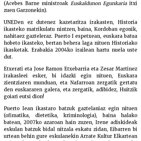
(Acebes Barne ministroak
Euskaldunon Egunkaria
itxi
zuen Garzonekin).
UNEDen ez dutenez kazetaritza irakasten, Historia
ikasteko matrikulatu nintzen, baina, Kordoban egonik,
nahitaez gazteleraz. Puerto I espetxean, euskara batua
hobeto ikasteko, bertan behera laga nituen Historiako
ikasketak. Erabakia 2004ko irailean hartu nuela uste
dut.
Etxerati eta Jose Ramon Etxebarria eta Zesar Martinez
irakasleei esker, bi idazki egin nituen, Euskara
zientziaren munduan, eta Nafarroan zergatik gertatu
den euskararen galera, eta zergatik, adibidez, Huitzik
goiari eutsi dion!
Puerto Iean ikastaro batzuk gaztelaniaz egin nituen
(ofimatika, dietetika, kriminologia), baina halako
batean, 2007ko azaroan hain zuzen, Irene adiskideak
eskulan batzuk bidal nitzala eskatu zidan, Eibarren bi
urtean behin gure eskulanekin Arrate Kultur Elkartean