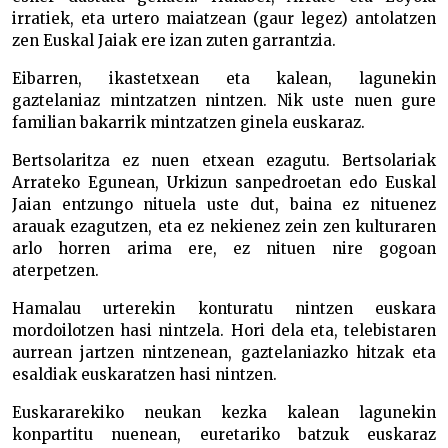
irratiek, eta urtero maiatzean (gaur legez) antolatzen
zen Euskal Jaiak ere izan zuten garrantzia.
Eibarren, ikastetxean eta kalean, lagunekin
gaztelaniaz mintzatzen nintzen. Nik uste nuen gure
familian bakarrik mintzatzen ginela euskaraz.
Bertsolaritza ez nuen etxean ezagutu. Bertsolariak
Arrateko Egunean, Urkizun sanpedroetan edo Euskal
Jaian entzungo nituela uste dut, baina ez nituenez
arauak ezagutzen, eta ez nekienez zein zen kulturaren
arlo horren arima ere, ez nituen nire gogoan
aterpetzen.
Hamalau urterekin konturatu nintzen euskara
mordoilotzen hasi nintzela. Hori dela eta, telebistaren
aurrean jartzen nintzenean, gaztelaniazko hitzak eta
esaldiak euskaratzen hasi nintzen.
Euskararekiko neukan kezka kalean lagunekin
konpartitu nuenean, euretariko batzuk euskaraz