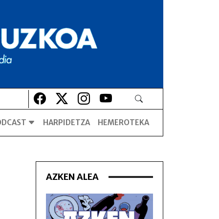
Lehio berrian irekiko da
Lehio berrian irekiko da
Lehio berrian irekiko da
Lehio berrian irekiko da
ODCAST
HARPIDETZA
HEMEROTEKA
AZKEN ALEA