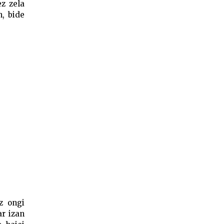
ez zela
n, bide
z ongi
ar izan