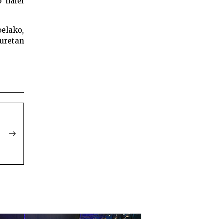
o haiei
oelako,
turetan
en Big
 Banga