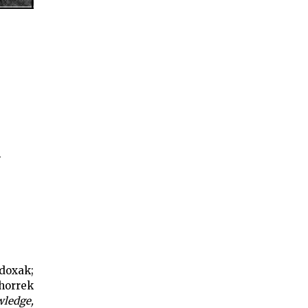
—
doxak;
horrek
wledge,