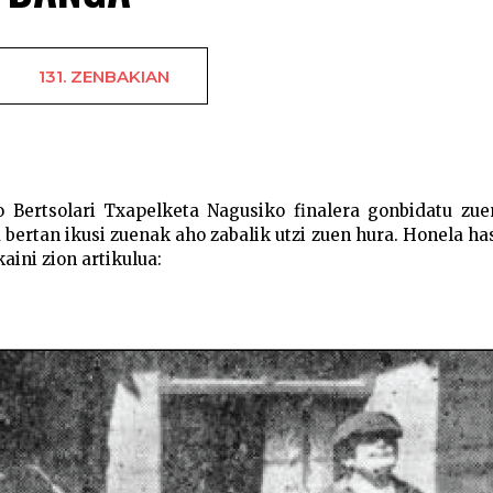
131. ZENBAKIAN
Bertsolaritza moderno unibertsoaren Big 
o Bertsolari Txapelketa Nagusiko finalera gonbidatu zu
 bertan ikusi zuenak aho zabalik utzi zuen hura. Honela ha
aini zion artikulua: