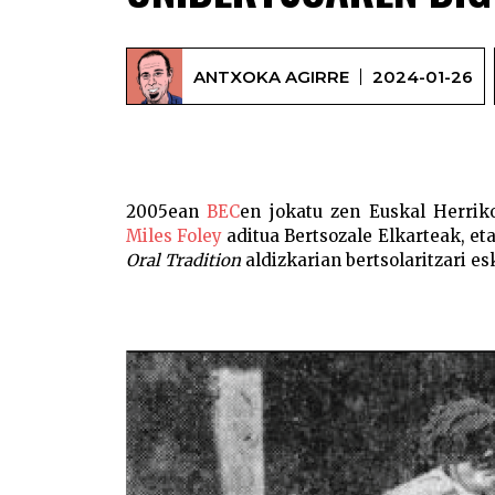
ANTXOKA AGIRRE
2024-01-26
2005ean
BEC
en jokatu zen Euskal Herrik
Miles Foley
aditua Bertsozale Elkarteak, eta
Oral Tradition
aldizkarian bertsolaritzari esk