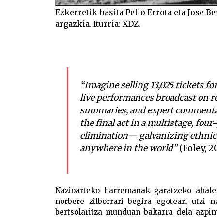
Ezkerretik hasita Pello Errota eta Jose B
argazkia. Iturria: XDZ.
“Imagine selling 13,025 tickets fo
live performances broadcast on re
summaries, and expert commentar
the final act in a multistage, fou
elimination— galvanizing ethnic, 
anywhere in the world”
(Foley, 20
Nazioarteko harremanak garatzeko ahaleg
norbere zilborrari begira egoteari utzi 
bertsolaritza munduan bakarra dela azpi