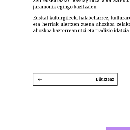
zen euskarazko poesiagintza abiarazteko. 
jaramonik egingo bazitzaien.
Euskal kulturgileek, halabeharrez, kulturar
eta herriak ulertzen zuena ahozkoa zelako
ahozkoa bazterrean utzi eta tradizio idatzi
Bertsolaritza moderno unib
BIDALKETETAN
ZEHAR
NABIGATU
Biluzteaz