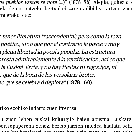
los pueblos vascos se nota
(…)” (1878: 58). Alegia, gabezia 
ela demostratzeko bertsolaritzaren adibidea jartzen zue
rra erakutsiaz:
e tener literatura trascendental; pero como la raza
poético, sino que por el contrario le posee y muy
 plena libertad la poesía popular. La estructura
presta admirablemente á la versificacion; así es que
la Euskal-Erria, y no hay fiestas ni regocijos, ni
 que de la boca de los versolaris broten
o que se celebra ó deplora”
(1878.: 60).
iko ezohiko indarra zuen ifrentzu.
atu zuen lehen euskal kulturgile haien apustua. Euskara
bertsopaperena zenez, bertso jarrien moldea hautatu beh