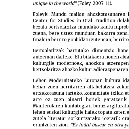
unique in the world”
(Foley, 2007: 11).
Foleyk, Mundu mailan ahozkotasunaren ik
Center for Studies in Oral Tradition dela
bezala bertsolaritza munduko kantu inprob
zuena, bere ustez munduan bakarra zena, 
finalera berriro gonbidatu zutenean, berriro
Bertsolaritzak hartutako dimentsio hon
antzeman daiteke. Eta bilakaera honen abia
kulturgile modernoek, ahozkoa atzerapena
bertsolaritza ahozko kultur adierazpenaren
Lehen Modernitateko Europan kultura id
behar zuen herritarren alfabetatzea zeka
ertzekotasuna tarteko, komunitate txikia e
arte ez zuen oinarri horiek garatzeri
Manterolaren kantutegiari buruz argitarat
lehen euskal kulturgile haiek topatu zuten
zutela literatur sorkuntzarako joerarik er
erantzuten zion:
“Es inútil buscar en otra p