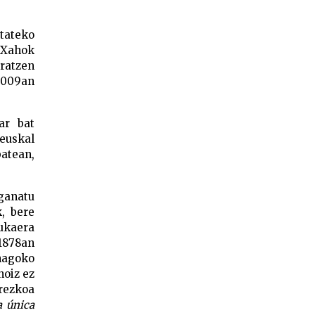
tateko
n Xahok
rratzen
2009an
ar bat
 euskal
atean,
ganatu
k, bere
bukaera
1878an
enagoko
noiz ez
erezkoa
a única