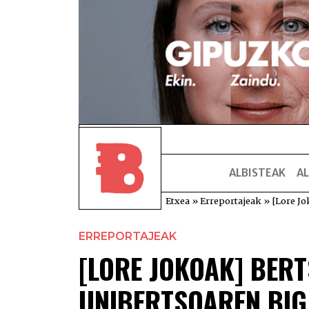
ALBISTEAK
AL
Etxea
»
Erreportajeak
»
[Lore Jo
ERREPORTAJEAK
[LORE JOKOAK] BER
UNIBERTSOAREN BI