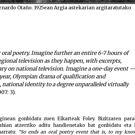
ernardo Otaño. 1925ean Argia astekarian argitaratutako
r oral poetry. Imagine further an entire 6-7 hours of
gional television as they happen, with excerpts,
y on national television. Imagine a one-day event 
r-year, Olympian drama of qualification and
national identity to a degree unparalleled virtually
07: 3).
inean gonbidatu zuen Elkarteak Foley. Bizitzaren para
nahian atzerriko aditu handienetako bat gonbidatu eta 
marratu:
“So ends an oral poetry event that is, to my kno