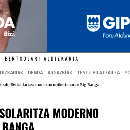
BERTSOLARI ALDIZKARIA
DIZKARIAK
DENDA
ARGAZKIAK
TESTU BILATZAILEA
P
koak] Bertsolaritza moderno unibertsoaren Big Banga
TSOLARITZA MODERNO
G BANGA