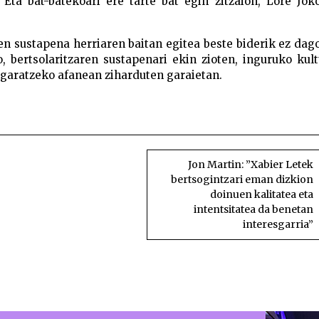
Eta bat-batekoari ere tarte bat egin zitzaion, Lore Jok
en sustapena herriaren baitan egitea beste biderik ez dag
, bertsolaritzaren sustapenari ekin zioten, inguruko kul
a garatzeko afanean ziharduten garaietan.
ertsoaren Big Banga Bertsolaritza moderno unibertsoar
Banga Bertsolaritza moderno unibertsoaren Big
Jon Martin: ”Xabier Letek
bertsogintzari eman dizkion
doinuen kalitatea eta
intentsitatea da benetan
interesgarria”