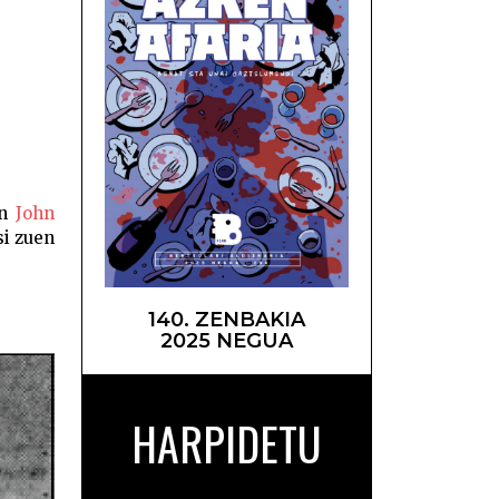
Banga –
en
John
si zuen
140. ZENBAKIA
2025 NEGUA
HARPIDETU