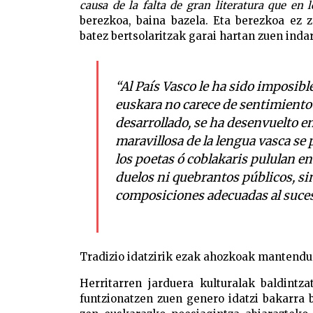
causa de la falta de gran literatura que en 
berezkoa, baina bazela. Eta berezkoa ez z
batez bertsolaritzak garai hartan zuen inda
“Al País Vasco le ha sido imposibl
euskara no carece de sentimiento 
desarrollado, se ha desenvuelto en
maravillosa de la lengua vasca se 
los poetas ó coblakaris pululan en 
duelos ni quebrantos públicos, sin
composiciones adecuadas al suces
Tradizio idatzirik ezak ahozkoak mantendur
Herritarren jarduera kulturalak baldintz
funtzionatzen zuen genero idatzi bakarra 