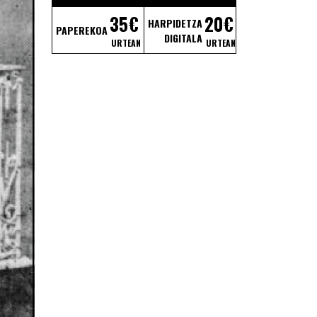
35€
20€
HARPIDETZA
PAPEREKOA
DIGITALA
URTEAN
URTEAN