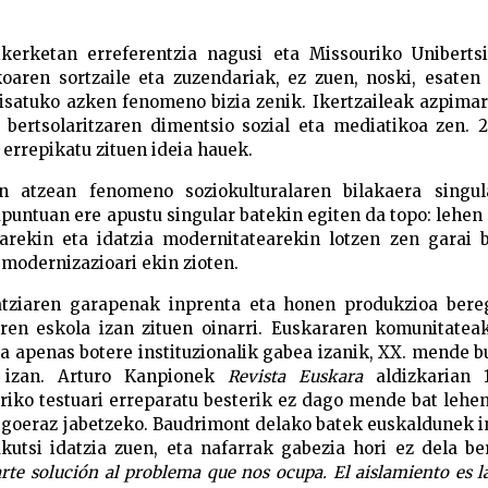
erketan erreferentzia nagusi eta Missouriko Unibertsi
koaren sortzaile eta zuzendariak, ez zuen, noski, esate
isatuko azken fenomeno bizia zenik. Ikertzaileak azpima
bertsolaritzaren dimentsio sozial eta mediatikoa zen. 
 errepikatu zituen ideia hauek.
en atzean fenomeno soziokulturalaren bilakaera singul
puntuan ere apustu singular batekin egiten da topo: lehen
rekin eta idatzia modernitatearekin lotzen zen garai b
 modernizazioari ekin zioten.
atziaren garapenak inprenta eta honen produkzioa bere
rren eskola izan zituen oinarri. Euskararen komunitatea
ta apenas botere instituzionalik gabea izanik, XX. mende 
k izan. Arturo Kanpionek
Revista Euskara
aldizkarian 
uriko testuari erreparatu besterik ez dago mende bat leh
 egoeraz jabetzeko. Baudrimont delako batek euskaldunek i
akutsi idatzia zuen, eta nafarrak gabezia hori ez dela b
arte solución al problema que nos ocupa. El aislamiento es l