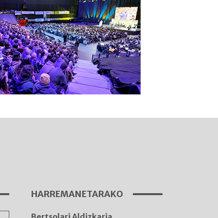
I
A
HARREMANETARAKO
Bertsolari Aldizkaria