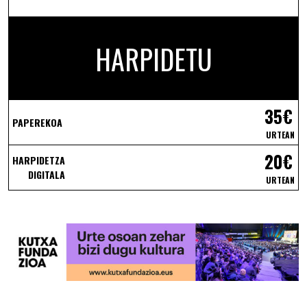
HARPIDETU
35€
PAPEREKOA
URTEAN
20€
HARPIDETZA
DIGITALA
URTEAN