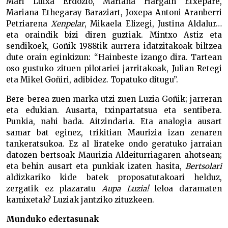
Mari Luixa Erdozio, Mariana Hargain Etxepare,
Mariana Ethegaray Baraziart, Joxepa Antoni Aranberri
Petriarena
Xenpelar
, Mikaela Elizegi, Justina Aldalur…
eta oraindik bizi diren guztiak. Mintxo Astiz eta
sendikoek, Goñik 1988tik aurrera idatzitakoak biltzea
dute orain eginkizun: “Hainbeste izango dira. Tartean
oso gustuko zituen pilotariei jarritakoak, Julian Retegi
eta Mikel Goñiri, adibidez. Topatuko ditugu”.
Bere-berea zuen marka utzi zuen Luzia Goñik; jarreran
eta edukian. Ausarta, txinpartatsua eta sentibera.
Punkia, nahi bada. Aitzindaria. Eta analogia ausart
samar bat eginez, trikitian Maurizia izan zenaren
tankeratsukoa. Ez al lirateke ondo geratuko jarraian
datozen bertsoak Maurizia Aldeiturriagaren ahotsean;
eta behin ausart eta punkiak izaten hasita,
Bertsolari
aldizkariko kide batek proposatutakoari helduz,
zergatik ez plazaratu
Aupa Luzia!
leloa daramaten
kamixetak? Luziak jantziko zituzkeen.
Munduko edertasunak