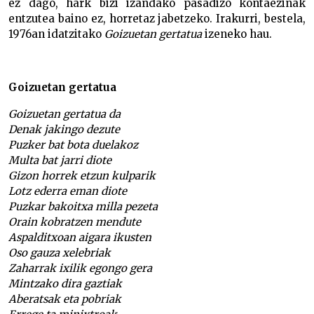
ez dago, hark bizi izandako pasadizo kontaezinak
entzutea baino ez, horretaz jabetzeko. Irakurri, bestela,
1976an idatzitako
Goizuetan gertatua
izeneko hau.
Goizuetan gertatua
Goizuetan gertatua da
Denak jakingo dezute
Puzker bat bota duelakoz
Multa bat jarri diote
Gizon horrek etzun kulparik
Lotz ederra eman diote
Puzkar bakoitxa milla pezeta
Orain kobratzen mendute
Aspalditxoan aigara ikusten
Oso gauza xelebriak
Zaharrak ixilik egongo gera
Mintzako dira gaztiak
Aberatsak eta pobriak