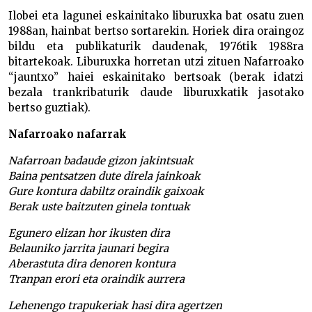
Ilobei eta lagunei eskainitako liburuxka bat osatu zuen
1988an, hainbat bertso sortarekin. Horiek dira oraingoz
bildu eta publikaturik daudenak, 1976tik 1988ra
bitartekoak. Liburuxka horretan utzi zituen Nafarroako
“jauntxo” haiei eskainitako bertsoak (berak idatzi
bezala trankribaturik daude liburuxkatik jasotako
bertso guztiak).
Nafarroako nafarrak
Nafarroan badaude gizon jakintsuak
Baina pentsatzen dute direla jainkoak
Gure kontura dabiltz oraindik gaixoak
Berak uste baitzuten ginela tontuak
Egunero elizan hor ikusten dira
Belauniko jarrita jaunari begira
Aberastuta dira denoren kontura
Tranpan erori eta oraindik aurrera
Lehenengo trapukeriak hasi dira agertzen