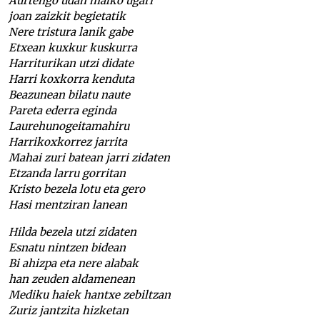
Aurtengo udan malko ugari
joan zaizkit begietatik
Nere tristura lanik gabe
Etxean kuxkur kuskurra
Harriturikan utzi didate
Harri koxkorra kenduta
Beazunean bilatu naute
Pareta ederra eginda
Laurehunogeitamahiru
Harrikoxkorrez jarrita
Mahai zuri batean jarri zidaten
Etzanda larru gorritan
Kristo bezela lotu eta gero
Hasi mentziran lanean
Hilda bezela utzi zidaten
Esnatu nintzen bidean
Bi ahizpa eta nere alabak
han zeuden aldamenean
Mediku haiek hantxe zebiltzan
Zuriz jantzita hizketan