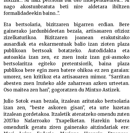
notizia… Ni naiz pertsona bat oso independientea… Ni
nago akostunbratuta beti nire aldetara ibiltzen
formalidadeekin baino…”.
Eta bertsolaria, bizitzaren bigarren erdian. Bere
gainerako jardunbideetan bezala, artisauaren ofizioz
zizelkaturikoa. Bizitzaren joanean erakutsitako
ausardiak eta eskarmentuak balio izan zioten plaza
publikoan bertsoak botatzeko. Autodidakta eta
autoaskia izan zen, ez zuen inoiz izan goi-asmoko
bertsolaritza egiteko pretentsiorik, baina plaza
publikoa bere egin zuen batere ohikoa ez zen garaian:
umorez, sen kritikoz eta artisauaren mimoz. “Sarritan
abesten zuen Iruñeko alde zaharrean azken urteetan.
Oso maitea zen han”, gogoratzen du Mintxo Astizek.
Julio Sotok esan bezala, itzalean aritutako bertsolaria
izan zen, “beste askoren gisan”, eta urte luzetan
itzalean gordetakoa. Itzaletik ateratzeko omendu zuten
2017ko Nafarroako Txapelketan. Harekin batera
omendurik geratu ziren gainerako aitzindariak ere: