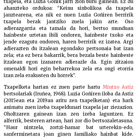
txapela, eta Luzia Goñik jarri zion buru gainean. Ez du
ahanzteko ordukoa: “Keinu sinbolikoa da txapela
janztearena, eta nik ez nuen Luzia Goñiren berririk
txapela berak jantziko zuela jakin arte. Oso
adierazgarria eta tamala da hori, bertso munduan
hainbeste urtetan ibili ondoren, hainbeste txoko eta
jende ezagutu ondoren, haren berririk ez izatea. Argi
adierazten du itzalean egondako pertsonaia bat izan
zela; eta ez bera bakarrik, bera bezala beste hainbeste
itzalean egon izanaren adierazle da. Egin zitzaion
omenaldi hori egin beharrekoa zela eta ongi etorria
izan zela erakusten du horrek”.
Txapelketa hartan ez zuen parte hartu
Mintxo Astiz
bertsolariak (Iruñea, 1968). Luzia Goñiren iloba da Astiz
(2015ean eta 2019an aritu zen txapelketan) eta hark
animatu zuen izeba txapeldunari txapela jar ziezazion.
Oholtzaren gainean izan zen izeba laguntzen. Ez
alferrik, besteren artean, hari zor dio bertsozaletasuna.
“Haur nintzela, zortzi-hamar bat urterekin-edo,
sanferminetara joan ginen familiako hainbat kide.