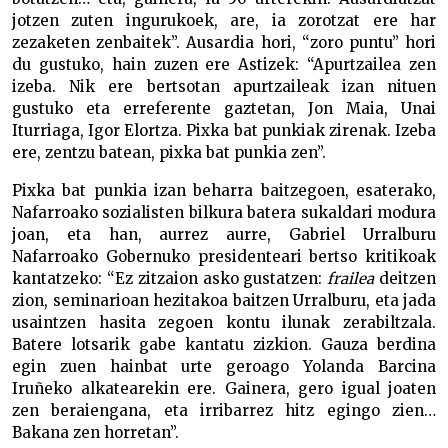
jotzen zuten ingurukoek, are, ia zorotzat ere har
zezaketen zenbaitek”. Ausardia hori, “zoro puntu” hori
du gustuko, hain zuzen ere Astizek: “Apurtzailea zen
izeba. Nik ere bertsotan apurtzaileak izan nituen
gustuko eta erreferente gaztetan, Jon Maia, Unai
Iturriaga, Igor Elortza. Pixka bat punkiak zirenak. Izeba
ere, zentzu batean, pixka bat punkia zen”.
Pixka bat punkia izan beharra baitzegoen, esaterako,
Nafarroako sozialisten bilkura batera sukaldari modura
joan, eta han, aurrez aurre, Gabriel Urralburu
Nafarroako Gobernuko presidenteari bertso kritikoak
kantatzeko: “Ez zitzaion asko gustatzen:
frailea
deitzen
zion, seminarioan hezitakoa baitzen Urralburu, eta jada
usaintzen hasita zegoen kontu ilunak zerabiltzala.
Batere lotsarik gabe kantatu zizkion. Gauza berdina
egin zuen hainbat urte geroago Yolanda Barcina
Iruñeko alkatearekin ere. Gainera, gero igual joaten
zen beraiengana, eta irribarrez hitz egingo zien…
Bakana zen horretan”.