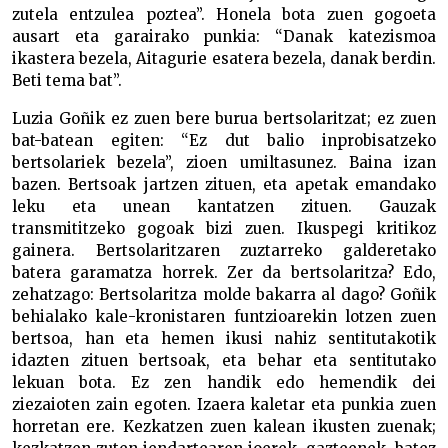
zutela entzulea poztea”. Honela bota zuen gogoeta
ausart eta garairako punkia: “Danak katezismoa
ikastera bezela, Aitagurie esatera bezela, danak berdin.
Beti tema bat”.
Luzia Goñik ez zuen bere burua bertsolaritzat; ez zuen
bat-batean egiten: “Ez dut balio inprobisatzeko
bertsolariek bezela”, zioen umiltasunez. Baina izan
bazen. Bertsoak jartzen zituen, eta apetak emandako
leku eta unean kantatzen zituen. Gauzak
transmititzeko gogoak bizi zuen. Ikuspegi kritikoz
gainera. Bertsolaritzaren zuztarreko galderetako
batera garamatza horrek. Zer da bertsolaritza? Edo,
zehatzago: Bertsolaritza molde bakarra al dago? Goñik
behialako kale-kronistaren funtzioarekin lotzen zuen
bertsoa, han eta hemen ikusi nahiz sentitutakotik
idazten zituen bertsoak, eta behar eta sentitutako
lekuan bota. Ez zen handik edo hemendik dei
ziezaioten zain egoten. Izaera kaletar eta punkia zuen
horretan ere. Kezkatzen zuen kalean ikusten zuenak;