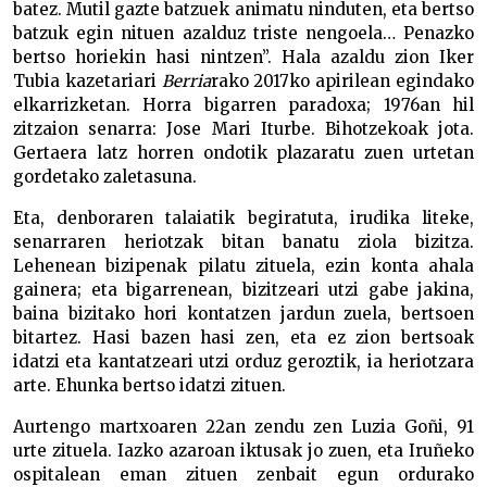
batez. Mutil gazte batzuek animatu ninduten, eta bertso
batzuk egin nituen azalduz triste nengoela… Penazko
bertso horiekin hasi nintzen”. Hala azaldu zion Iker
Tubia kazetariari
Berria
rako 2017ko apirilean egindako
elkarrizketan. Horra bigarren paradoxa; 1976an hil
zitzaion senarra: Jose Mari Iturbe. Bihotzekoak jota.
Gertaera latz horren ondotik plazaratu zuen urtetan
gordetako zaletasuna.
Eta, denboraren talaiatik begiratuta, irudika liteke,
senarraren heriotzak bitan banatu ziola bizitza.
Lehenean bizipenak pilatu zituela, ezin konta ahala
gainera; eta bigarrenean, bizitzeari utzi gabe jakina,
baina bizitako hori kontatzen jardun zuela, bertsoen
bitartez. Hasi bazen hasi zen, eta ez zion bertsoak
idatzi eta kantatzeari utzi orduz geroztik, ia heriotzara
arte. Ehunka bertso idatzi zituen.
Aurtengo martxoaren 22an zendu zen Luzia Goñi, 91
urte zituela. Iazko azaroan iktusak jo zuen, eta Iruñeko
ospitalean eman zituen zenbait egun ordurako