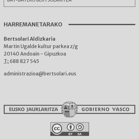
BAT-BATEKO BERTSOLARITZA
HARREMANETARAKO
Bertsolari Aldizkaria
Martin Ugalde kultur parkea z/g
20140 Andoain - Gipuzkoa
T:
688 827 545
administrazioa@bertsolari.eus