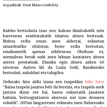
Argazkiak:
Dani Blanco (ARGIA)
Luzia Goñi –
Kaleko bertsolaria izan zen; kalean ikusitakotik zein
barrenean sentitutakotik idazten zituen bertsoak.
Bizitza erdia eman zuen alderrai, eskuetan
oinarrituriko ofiziotan; beste erdia bertsotan,
emakumerik apenas zebilenean. Oholtzan ez,
normalean berak nahi zuen lekuan kantatzen zituen
aurrez prestatuak. Ehunka egin zituen azken 40
urteetan. Aurten hil da Luzia Goñi, Basaburuko
bertsolari, sukaldari eta talogilea.
Ordurako hiru aldiz izana zen txapeldun
Julio Soto
:
“Baina txapela janztea beti da berezia, eta txapela nork
jartzen dizun ere bai, haren eskuetatik jasotzen
baituzu, bertsogintzaren alorrean nor izan denaren
eskutik”. 2017an laugarrenez eskuratu zuen Nafarroako