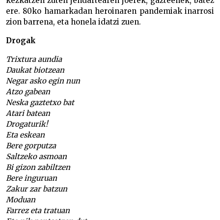
kezkatzen zuten jendartearen joerek, gazteenek, batez
ere. 80ko hamarkadan heroinaren pandemiak inarrosi
zion barrena, eta honela idatzi zuen.
Drogak
Trixtura aundia
Daukat biotzean
Negar asko egin nun
Atzo gabean
Neska gaztetxo bat
Atari batean
Drogaturik!
Eta eskean
Bere gorputza
Saltzeko asmoan
Bi gizon zabiltzen
Bere inguruan
Zakur zar batzun
Moduan
Farrez eta tratuan