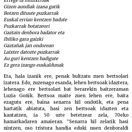
Errege ta minixtroak
Gizon aundiak izana gatik
Botzen dituute puzkarrak
Euskal errian kentzen badute
Puzkarrak botatzeori
Gaztain denbora badator eta
Ibiliko gara gaizki
Gaztañak jan ondorean
Laixter datozte puzkarrak
Au guri kentzen badigute
Ez gera izango euskaldunak
Eta, hala izanik ere, penak bultzatu zuen bertsolari
izatera. Edo, zuzenago esanda, lehen bertsoak idaztera,
lehenago ere bertsolari bat berarekin baitzeraman
Luzia Goñik. Bertsoa maite zuen lehen ere, baita
ezagutu ere, baina senarra hil ondotik, eta pena
hartatik abiatuta, hasi zen bertsoak idazten eta
kantatzen, ia 50 urte betetzear zela, 70eko
hamarkadaren amaieran. “Senarra hil zelarik hasi
nintzen, oso tristura handia eduki nuen denboraldi