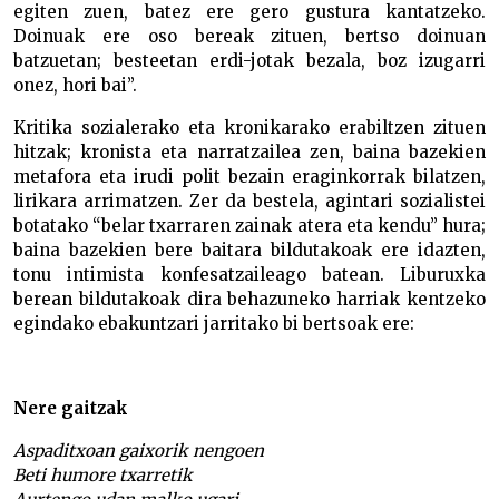
egiten zuen, batez ere gero gustura kantatzeko.
Doinuak ere oso bereak zituen, bertso doinuan
batzuetan; besteetan erdi-jotak bezala, boz izugarri
onez, hori bai”.
Kritika sozialerako eta kronikarako erabiltzen zituen
hitzak; kronista eta narratzailea zen, baina bazekien
metafora eta irudi polit bezain eraginkorrak bilatzen,
lirikara arrimatzen. Zer da bestela, agintari sozialistei
botatako “belar txarraren zainak atera eta kendu” hura;
baina bazekien bere baitara bildutakoak ere idazten,
tonu intimista konfesatzaileago batean. Liburuxka
berean bildutakoak dira behazuneko harriak kentzeko
egindako ebakuntzari jarritako bi bertsoak ere:
Nere gaitzak
Aspaditxoan gaixorik nengoen
Beti humore txarretik