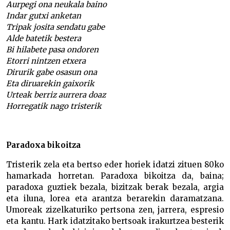
Aurpegi ona neukala baino
Indar gutxi anketan
Tripak josita sendatu gabe
Alde batetik bestera
Bi hilabete pasa ondoren
Etorri nintzen etxera
Dirurik gabe osasun ona
Eta diruarekin gaixorik
Urteak berriz aurrera doaz
Horregatik nago tristerik
Paradoxa bikoitza
Tristerik zela eta bertso eder horiek idatzi zituen 80ko
hamarkada horretan. Paradoxa bikoitza da, baina;
paradoxa guztiek bezala, bizitzak berak bezala, argia
eta iluna, lorea eta arantza berarekin daramatzana.
Umoreak zizelkaturiko pertsona zen, jarrera, espresio
eta kantu. Hark idatzitako bertsoak irakurtzea besterik