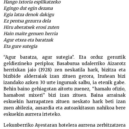
Hango ixtoria esplikatzeko
Egingo dut egin dezana
Egia latza denok dakigu
Ez pentsa gezurra dela
Hiru aberatsek erosi zuten
Hain maite genuen herria
Agur etxea eta baratzak
Eta gure sutegia
“Agur baratza, agur sutegia”. Eta orduz geroztik
geldiezineko periploa; Basaburua udalerriko Aizarotz
herrixkan jaio (1928) zen neskatila hark, bizitza eta
bizibide alderraiak izan zituen gerora, Iruñean bizi
izandako azken 30 urte inguruak salbu, ia etenik gabe.
Behin baino gehiagotan aitortu zuenez, “hamalu ofizio,
hamabost mixeri” bizi izan zituen. Baina arrainak
eskuekin harrapatzen zituen neskato hark beti izan
zuen abilezia, ausardia eta autoaskitasun nahikoa bere
eskuekin aurrera irteteko.
Lekunberriko Ayestaran hotelera aurrena zerbitzatzera