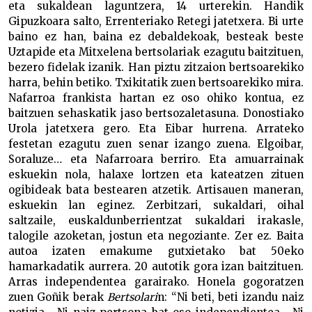
eta sukaldean laguntzera, 14 urterekin. Handik
Gipuzkoara salto, Errenteriako Retegi jatetxera. Bi urte
baino ez han, baina ez debaldekoak, besteak beste
Uztapide eta Mitxelena bertsolariak ezagutu baitzituen,
bezero fidelak izanik. Han piztu zitzaion bertsoarekiko
harra, behin betiko. Txikitatik zuen bertsoarekiko mira.
Nafarroa frankista hartan ez oso ohiko kontua, ez
baitzuen sehaskatik jaso bertsozaletasuna. Donostiako
Urola jatetxera gero. Eta Eibar hurrena. Arrateko
festetan ezagutu zuen senar izango zuena. Elgoibar,
Soraluze… eta Nafarroara berriro. Eta amuarrainak
eskuekin nola, halaxe lortzen eta kateatzen zituen
ogibideak bata bestearen atzetik. Artisauen maneran,
eskuekin lan eginez. Zerbitzari, sukaldari, oihal
saltzaile, euskaldunberrientzat sukaldari irakasle,
talogile azoketan, jostun eta negoziante. Zer ez. Baita
autoa izaten emakume gutxietako bat 50eko
hamarkadatik aurrera. 20 autotik gora izan baitzituen.
Arras independentea garairako. Honela gogoratzen
zuen Goñik berak
Bertsolari
n: “Ni beti, beti izandu naiz