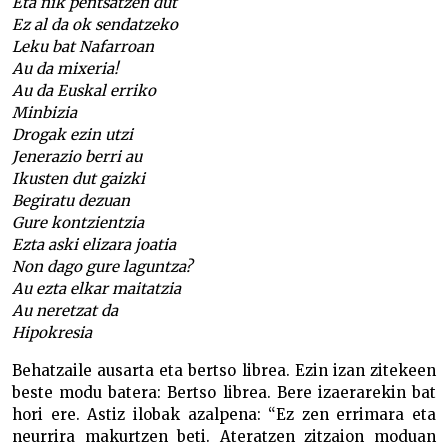
Eta nik pentsatzen dut
Ez al da ok sendatzeko
Leku bat Nafarroan
Au da mixeria!
Au da Euskal erriko
Minbizia
Drogak ezin utzi
Jenerazio berri au
Ikusten dut gaizki
Begiratu dezuan
Gure kontzientzia
Ezta aski elizara joatia
Non dago gure laguntza?
Au ezta elkar maitatzia
Au neretzat da
Hipokresia
Behatzaile ausarta eta bertso librea. Ezin izan zitekeen
beste modu batera: Bertso librea. Bere izaerarekin bat
hori ere. Astiz ilobak azalpena: “Ez zen errimara eta
neurrira makurtzen beti. Ateratzen zitzaion moduan