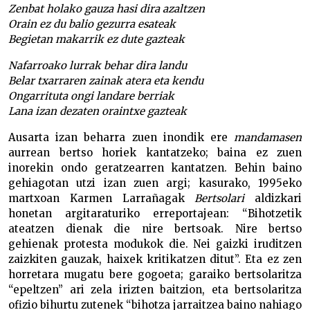
Zenbat holako gauza hasi dira azaltzen
Orain ez du balio gezurra esateak
Begietan makarrik ez dute gazteak
Nafarroako lurrak behar dira landu
Belar txarraren zainak atera eta kendu
Ongarrituta ongi landare berriak
Lana izan dezaten oraintxe gazteak
Ausarta izan beharra zuen inondik ere
mandamasen
aurrean bertso horiek kantatzeko; baina ez zuen
inorekin ondo geratzearren kantatzen. Behin baino
gehiagotan utzi izan zuen argi; kasurako, 1995eko
martxoan Karmen Larrañagak
Bertsolari
aldizkari
honetan argitaraturiko erreportajean: “Bihotzetik
ateatzen dienak die nire bertsoak. Nire bertso
gehienak protesta modukok die. Nei gaizki iruditzen
zaizkiten gauzak, haixek kritikatzen ditut”. Eta ez zen
horretara mugatu bere gogoeta; garaiko bertsolaritza
“epeltzen” ari zela irizten baitzion, eta bertsolaritza
ofizio bihurtu zutenek “bihotza jarraitzea baino nahiago