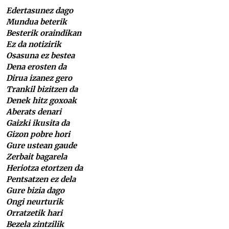
Edertasunez dago
Mundua beterik
Besterik oraindikan
Ez da notizirik
Osasuna ez bestea
Dena erosten da
Dirua izanez gero
Trankil bizitzen da
Denek hitz goxoak
Aberats denari
Gaizki ikusita da
Gizon pobre hori
Gure ustean gaude
Zerbait bagarela
Heriotza etortzen da
Pentsatzen ez dela
Gure bizia dago
Ongi neurturik
Orratzetik hari
Bezela zintzilik