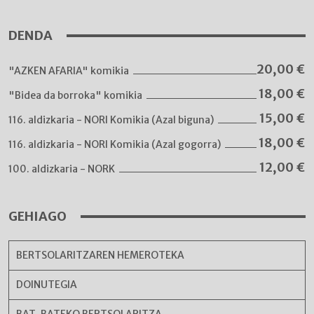
DENDA
20,00
€
"AZKEN AFARIA" komikia
18,00
€
"Bidea da borroka" komikia
15,00
€
116. aldizkaria - NORI Komikia (Azal biguna)
18,00
€
116. aldizkaria - NORI Komikia (Azal gogorra)
12,00
€
100. aldizkaria - NORK
GEHIAGO
BERTSOLARITZAREN HEMEROTEKA
DOINUTEGIA