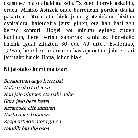
osasunez majo ahulduta zela. Ez zuen horrek uzkaldu,
ordea. Mintxo Astizek ondo barrenean gordea dauka
pasartea. “Ama eta biok joan gintzaizkion bisitan
ospitalera; kafetegira jaitsi ginen, eta han hasi zen
bertso kantari. Hogei bat minutu egingo zituen
kantuan, bere bertso zaharrak kantatuz, horietako
batzuk igual zituzten 30 edo 40 urte”. Esaterako,
1978an, bere bertso aroaren hastapenetan, jaioterriari
jarritako haiek. Hona, lehen biak.
Ni jaiotako herri maiteari
Basaburuan dago herri bat
Nafarroako txikiena
Han jaio nintzen eta nahi nuke
Gora jaso bere izena
Arrarasko eliz santuan
Hartu nuen bataioaz
Zazpi urtekin atera ginen
Handik familia osoa