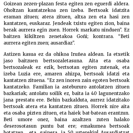
Goizean zezen-plazan festa egiten zen eguerdi aldera.
Oholtzan kantatzekoa zen izeba. Bertsoak idatzita
eraman zituen; atera zituen, altxa zen eta hasi zen
kantatzen, euskaraz. Jendeak txistu egiten zion, baina
berak aurrera egin zuen. Horrek markatu ninduen”. Ez
baitzen kikiltzen zenetakoa Goñi; kontrara. “Beti
aurrera egiten zuen; ausardiaz”.
Astizen kasua ez da ohikoa Iruñea aldean. Ia etxetik
jaso baitzuen bertsozaletasuna. Aita eta osaba
bertsozaleak ez ezik, bertsotan egiten zutenak, eta
izeba Luzia ere, amaren ahizpa, bertsoak idatzi eta
kantatzen zituena. “Ez zen inoren zain egoten bertsoak
kantatzeko. Familian ia astebururo antolatzen zituen
bazkariak; antolatu soilik ez, baita ia 40 lagunentzako
jana prestatu ere. Behin bazkalduta, aurrez idatzitako
bertsoak atera eta kantatzen zituen. Horrek nire aita
eta osaba pizten zituen, eta haiek bat-batean erantzun.
Beti umore onez, baina azaltzen zuten halako
deserosotasun puntu bat ere; emakumea bertsoak
botatzen… eta, gainera, ia 50 urterekin! Ausardiatzat