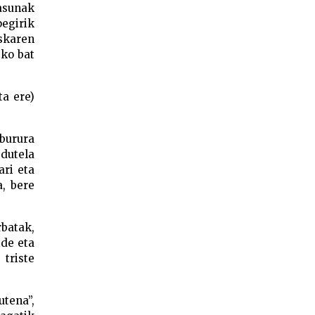
asunak
pegirik
skaren
eko bat
ta ere)
 burura
dutela
ari eta
a, bere
batak,
ide eta
 triste
tena”,