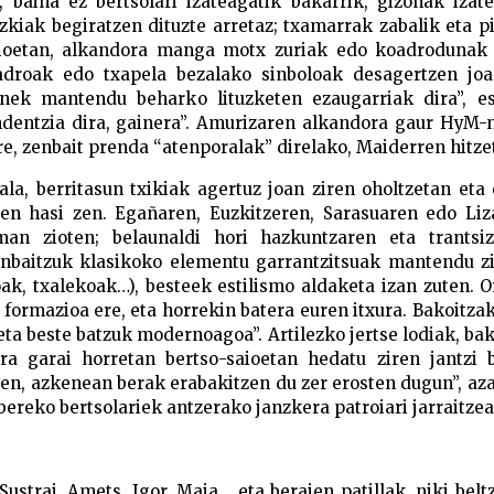
, baina ez bertsolari izateagatik bakarrik, gizonak izat
zkiak begiratzen dituzte arretaz; txamarrak zabalik eta 
saioetan, alkandora manga motx zuriak edo koadrodunak
oadroak edo txapela bezalako sinboloak desagertzen joa
ienek mantendu beharko lituzketen ezaugarriak dira”, e
dentzia dira, gainera”. Amurizaren alkandora gaur HyM-n
re, zenbait prenda “atenporalak” direlako, Maiderren hitze
la, berritasun txikiak agertuz joan ziren oholtzetan eta
tzen hasi zen. Egañaren, Euzkitzeren, Sarasuaren edo Li
man zioten; belaunaldi hori hazkuntzaren eta trantsiz
Zenbaitzuk klasikoko elementu garrantzitsuak mantendu z
ak, txalekoak…), besteek estilismo aldaketa izan zuten. O
en formazioa ere, eta horrekin batera euren itxura. Bakoitza
ta beste batzuk modernoagoa”. Artilezko jertse lodiak, ba
a garai horretan bertso-saioetan hedatu ziren jantzi b
en, azkenean berak erabakitzen du zer erosten dugun”, az
ereko bertsolariek antzerako janzkera patroiari jarraitzea
Sustrai, Amets, Igor, Maia… eta beraien patillak, niki beltz