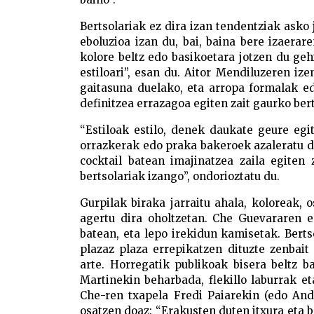
Bertsolariak ez dira izan tendentziak asko 
eboluzioa izan du, bai, baina bere izaerar
kolore beltz edo basikoetara jotzen du gehi
estiloari”, esan du. Aitor Mendiluzeren iz
gaitasuna duelako, eta arropa formalak ed
definitzea errazagoa egiten zait gaurko ber
“Estiloak estilo, denek daukate geure egi
orrazkerak edo praka bakeroek azaleratu de
cocktail batean imajinatzea zaila egiten 
bertsolariak izango”, ondorioztatu du.
Gurpilak biraka jarraitu ahala, koloreak,
agertu dira oholtzetan. Che Guevararen e
batean, eta lepo irekidun kamisetak. Bert
plazaz plaza errepikatzen dituzte zenbait
arte. Horregatik publikoak bisera beltz ba
Martinekin beharbada, flekillo laburrak e
Che-ren txapela Fredi Paiarekin (edo And
osatzen doaz: “Erakusten duten itxura eta be