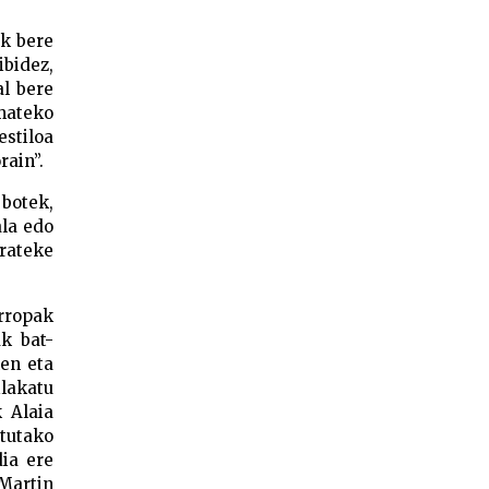
ak bere
ibidez,
al bere
amateko
estiloa
rain”.
 botek,
ala edo
irateke
arropak
k bat-
men eta
ilakatu
k Alaia
atutako
dia ere
 Martin