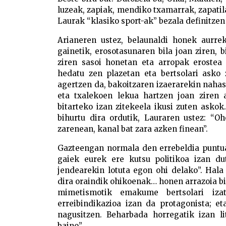
luzeak, zapiak, mendiko txamarrak, zapatila
Laurak “klasiko sport-ak” bezala definitze
Arianeren ustez, belaunaldi honek aurre
gainetik, erosotasunaren bila joan ziren, b
ziren sasoi honetan eta arropak erostea 
hedatu zen plazetan eta bertsolari asko 
agertzen da, bakoitzaren izaerarekin nahas
eta txalekoen lekua hartzen joan ziren
bitarteko izan zitekeela ikusi zuten askok
bihurtu dira ordutik, Lauraren ustez: “Oh
zarenean, kanal bat zara azken finean”.
Gazteengan normala den errebeldia puntua
gaiek eurek ere kutsu politikoa izan dut
jendearekin lotuta egon ohi delako”. Hal
dira oraindik ohikoenak… honen arrazoia b
mimetismotik emakume bertsolari iza
erreibindikazioa izan da protagonista; e
nagusitzen. Beharbada horregatik izan 
baino”.