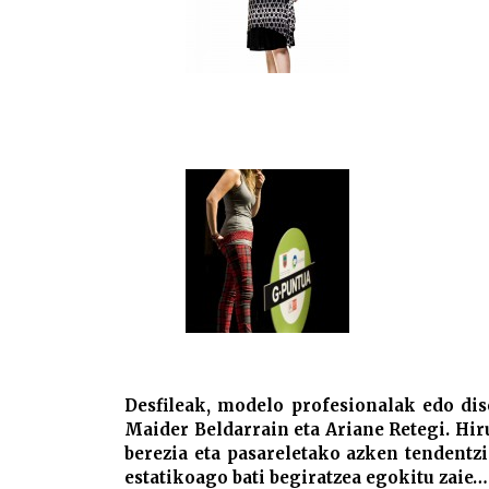
Desfileak, modelo profesionalak edo di
Maider Beldarrain eta Ariane Retegi. Hi
berezia eta pasareletako azken tendentzi
estatikoago bati begiratzea egokitu zaie