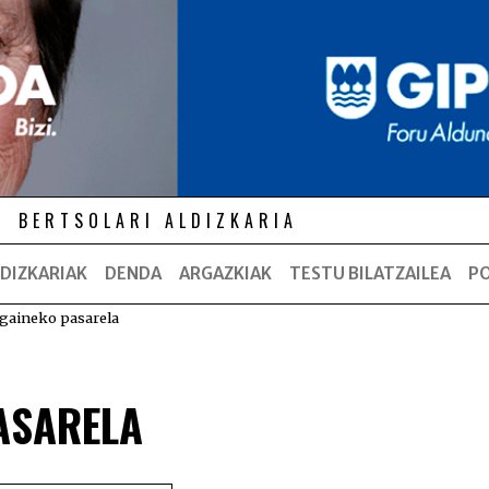
BERTSOLARI ALDIZKARIA
DIZKARIAK
DENDA
ARGAZKIAK
TESTU BILATZAILEA
P
 gaineko pasarela
ASARELA