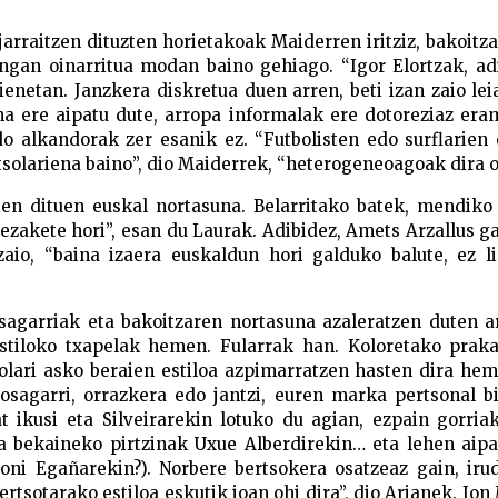
jarraitzen dituzten horietakoak Maiderren iritziz, bakoitz
engan oinarritua modan baino gehiago. “Igor Elortzak, ad
enetan. Janzkera diskretua duen arren, beti izan zaio lei
ena ere aipatu dute, arropa informalak ere dotoreziaz er
o alkandorak zer esanik ez. “Futbolisten edo surflarien 
tsolariena baino”, dio Maiderrek, “heterogeneoagoak dira o
ten dituen euskal nortasuna. Belarritako batek, mendiko
zakete hori”, esan du Laurak. Adibidez, Amets Arzallus g
zaio, “baina izaera euskaldun hori galduko balute, ez l
 osagarriak eta bakoitzaren nortasuna azaleratzen duten 
stiloko txapelak hemen. Fularrak han. Koloretako praka
solari asko beraien estiloa azpimarratzen hasten dira he
 osagarri, orrazkera edo jantzi, euren marka pertsonal b
t ikusi eta Silveirarekin lotuko du agian, ezpain gorria
ta bekaineko pirtzinak Uxue Alberdirekin… eta lehen aip
oni Egañarekin?). Norbere bertsokera osatzeaz gain, iru
rtsotarako estiloa eskutik joan ohi dira”, dio Arianek. Jon