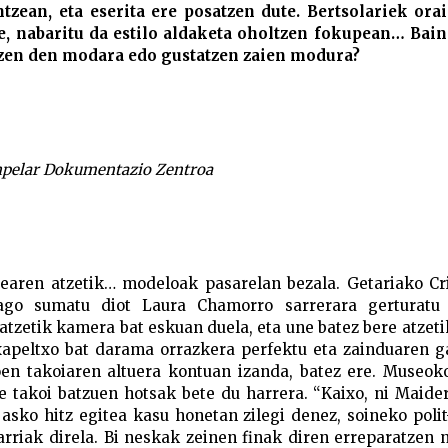
tzean, eta eserita ere posatzen dute. Bertsolariek orai
e, nabaritu da estilo aldaketa oholtzen fokupean… Bain
atzen den modara edo gustatzen zaien modura?
npelar Dokumentazio Zentroa
tearen atzetik… modeloak pasarelan bezala. Getariako Cr
ago sumatu diot Laura Chamorro sarrerara gerturatu 
atzetik kamera bat eskuan duela, eta une batez bere atzet
 txapeltxo bat darama orrazkera perfektu eta zainduaren 
oen takoiaren altuera kontuan izanda, batez ere. Museok
 takoi batzuen hotsak bete du harrera. “Kaixo, ni Maider
z asko hitz egitea kasu honetan zilegi denez, soineko polit
rriak direla. Bi neskak zeinen finak diren erreparatzen 