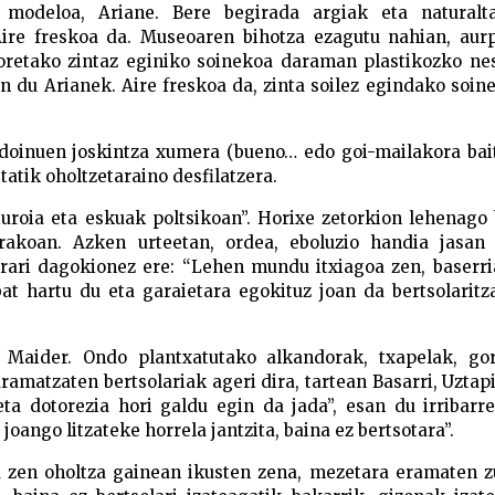
en modeloa, Ariane. Bere begirada argiak eta naturalt
 Aire freskoa da. Museoaren bihotza ezagutu nahian, aur
loretako zintaz eginiko soinekoa daraman plastikozko ne
an du Arianek. Aire freskoa da, zinta soilez egindako soin
a doinuen joskintza xumera (bueno… edo goi-mailakora bai
atik oholtzetaraino desfilatzera.
turoia eta eskuak poltsikoan”. Horixe zetorkion lehenago
erakoan. Azken urteetan, ordea, eboluzio handia jasan 
aerari dagokionez ere: “Lehen mundu itxiagoa zen, baserri
at hartu du eta garaietara egokituz joan da bertsolaritz
a Maider. Ondo plantxatutako alkandorak, txapelak, gor
matzaten bertsolariak ageri dira, tartean Basarri, Uztap
ta dotorezia hori galdu egin da jada”, esan du irribarre
oango litzateke horrela jantzita, baina ez bertsotara”.
 zen oholtza gainean ikusten zena, mezetara eramaten zu