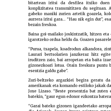
bitartean iritsi da desfilea itxiko du
konplizitatea transmititzen du segituan.
gabeko maniki zurien artetik goazela, ko
aurrera iritsi gara… “Hau nik egin dut”, es
bezain freskoa.
Baina goi-mailako joskintzatik, hitzen et
igarotzeko ordua heldu da. Goazen pasarelet
“Purua, txapela, koadrodun alkandora, zin
Laurari bertsolarien janzkeraz hitz egit
iruditzen zaio, bai arropetan eta baita iz
gizonezkoari lotua. Orain freskura puntu b
esentzia galdu gabe”.
Zuri-beltzeko argazkiei begira geratu d
amerikanak eta komando estiloko jakak dara
Joxe Lizaso. “Beste presentzia bat zuten e
batekin, “gaur egun edonor ezkontza batera j
“Garai bateko gizonen igandeetako arropa