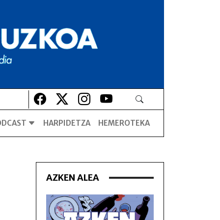
Lehio berrian irekiko da
Lehio berrian irekiko da
Lehio berrian irekiko da
Lehio berrian irekiko da
ODCAST
HARPIDETZA
HEMEROTEKA
AZKEN ALEA