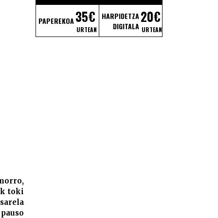
35€
20€
HARPIDETZA
PAPEREKOA
DIGITALA
URTEAN
URTEAN
morro,
k toki
sarela
 pauso