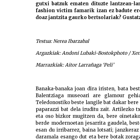
gutxi batzuk ematen dituzte lantzean-lan
fashion victim famarik izan ez badute er
doaz jantzita gaurko bertsolariak? Gust
Testua: Nerea Ibarzabal
Argazkiak: Andoni Lubaki-Bostokphoto / Xe
Marrazkiak: Aitor Larrañaga ‘Peli’
Banaka-banaka joan dira iristen, bata bes
Balentziaga museoari are glamour gehi
Teledonostiko beste langile bat dakar bere 
paparazzi bat dela iruditu zait. Artilezko
eta oso bizkor mugitzen da, bere oinetak
berde modernoetan jesarrita gaudela, beste
esan du irribarrez, baina lotsati; janzkera
daramala esango dut eta bere botak zoraga