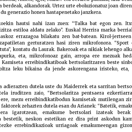
 berdeak, alkandorak. Urtez urte eboluzionatuz joan diren
n du generazio honen hastapenetako janzkera.
koekin hautsi nahi izan zuen: “Talka bat egon zen. Itx
izitza estiloa aldatu zelako”. Euskal Herrira marka berriak
askoz errazagoa bilakatu zen bat-batean. Kirol-jertsee
zapatiletan gerturatzen hasi ziren mikrofonora. “Sport 
tuta”, kontatu du Laurak. Bakeroak eta nikiak lehengo al
 apurka, eta, mikrofonoaz gain, arropa ere mezuak hed
. Kamiseta erreibindikatiboak bertsolaritzaren beste sinb
oltza leku bikaina da jende askorengana iristeko, eta, 
 adierazten dutela uste du Maiderrek eta sarritan berts
ela iruditzen zaio, “Bertsolaritza pentsaera ezkertiarr
a ere, mezu erreibindikatibodun kamisetak mutilengan zi
i faktorek zehazten dutela esan du Arianek: “Batetik, em
tera igarotzean, emakume bertsolari izateak bera
ta bestetik, neskon estetikan ez dira print askodun kam
litezke errebindikazioak urriagoak emakumeengan gizo