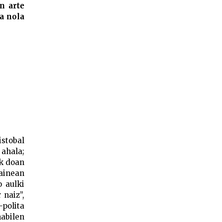
n arte
a nola
istobal
ahala;
ik doan
gainean
o aulki
 naiz”,
-polita
nabilen