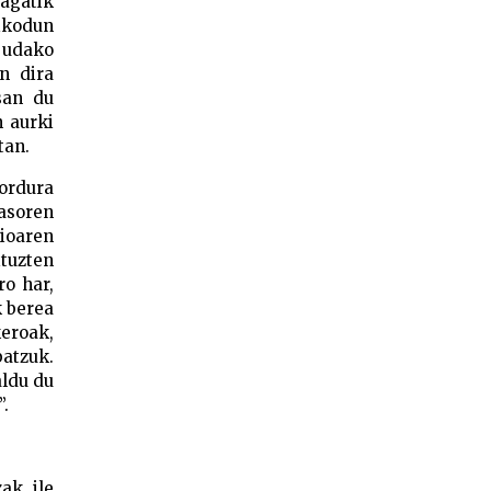
eagatik
pikodun
 udako
n dira
san du
 aurki
tan.
 ordura
zasoren
ioaren
ituzten
ro har,
k berea
keroak,
atzuk.
aldu du
”.
ak, ile