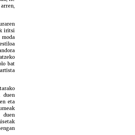
 arren,
uraren
 iritsi
n moda
estiloa
kandora
atzeko
olo bat
artista
otarako
a duen
ren eta
akumeak
k duen
isetak
nengan