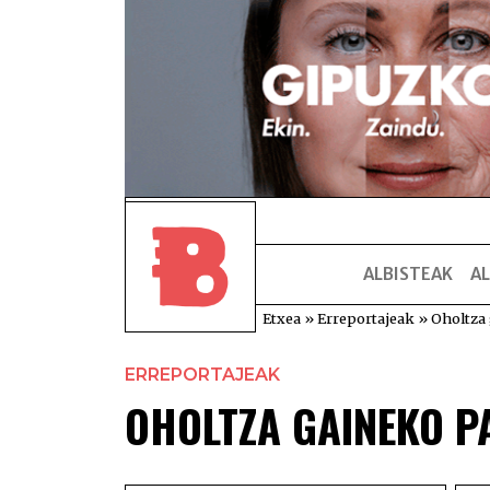
ALBISTEAK
AL
Etxea
»
Erreportajeak
»
Oholtza
ERREPORTAJEAK
OHOLTZA GAINEKO P