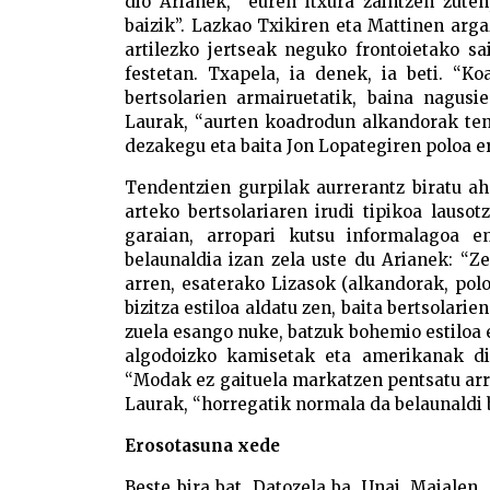
dio Arianek, “euren itxura zaintzen zuten
baizik”. Lazkao Txikiren eta Mattinen arga
artilezko jertseak neguko frontoietako 
festetan. Txapela, ia denek, ia beti. “K
bertsolarien armairuetatik, baina nagus
Laurak, “aurten koadrodun alkandorak ten
dezakegu eta baita Jon Lopategiren poloa e
Tendentzien gurpilak aurrerantz biratu aha
arteko bertsolariaren irudi tipikoa lauso
garaian, arropari kutsu informalagoa e
belaunaldia izan zela uste du Arianek: “
arren, esaterako Lizasok (alkandorak, polo
bizitza estiloa aldatu zen, baita bertsolari
zuela esango nuke, batzuk bohemio estiloa e
algodoizko kamisetak eta amerikanak dir
“Modak ez gaituela markatzen pentsatu arr
Laurak, “horregatik normala da belaunaldi b
Erosotasuna xede
Beste bira bat. Datozela ba, Unai, Maialen, 