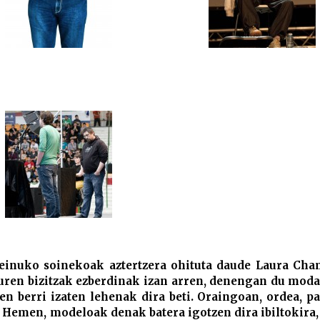
seinuko soinekoak aztertzera ohituta daude Laura Cha
ruren bizitzak ezberdinak izan arren, denengan du moda
en berri izaten lehenak dira beti. Oraingoan, ordea, pa
… Hemen, modeloak denak batera igotzen dira ibiltokira,