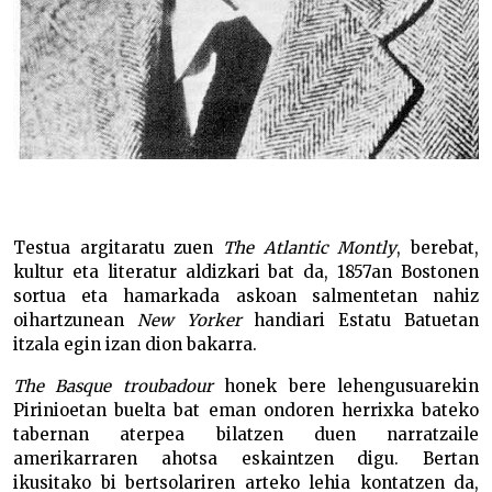
Testua argitaratu zuen
The Atlantic Montly
, berebat,
kultur eta literatur aldizkari bat da, 1857an Bostonen
sortua eta hamarkada askoan salmentetan nahiz
oihartzunean
New
Yorker
handiari Estatu Batuetan
itzala egin izan dion bakarra.
The Basque troubadour
honek bere lehengusuarekin
Pirinioetan buelta bat eman ondoren herrixka bateko
tabernan aterpea bilatzen duen narratzaile
amerikarraren ahotsa eskaintzen digu. Bertan
ikusitako bi bertsolariren arteko lehia kontatzen da,