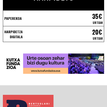
35€
PAPEREKOA
URTEAN
20€
HARPIDETZA
DIGITALA
URTEAN