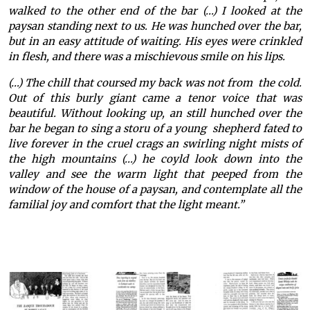
walked to the other end of the bar (…) I looked at the
paysan standing next to us. He was hunched over the bar,
but in an easy attitude of waiting. His eyes were crinkled
in flesh, and there was a mischievous smile on his lips.
(…) The chill that coursed my back was not from the cold.
Out of this burly giant came a tenor voice that was
beautiful. Without looking up, an still hunched over the
bar he began to sing a storu of a young shepherd fated to
live forever in the cruel crags an swirling night mists of
the high mountains (…) he coyld look down into the
valley and see the warm light that peeped from the
window of the house of a paysan, and contemplate all the
familial joy and comfort that the light meant.”