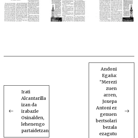
Robert Laxalten ‘The Basque troubadour’ Robert
Laxalten ‘The Basque troubadour’
BIDALKETETAN
ZEHAR
Andoni
Egaña:
NABIGATU
”Merezi
zuen
Irati
arren,
Alcantarilla
Joxepa
izan da
Antoni ez
irabazle
genuen
Osinalden,
bertsolari
lehenengo
bezala
partaidetzan
ezagutu