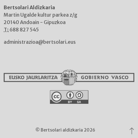
Bertsolari Aldizkaria
Martin Ugalde kultur parkea z/g
20140 Andoain - Gipuzkoa
T:
688 827 545
administrazioa@bertsolari.eus
© Bertsolari aldizkaria 2026