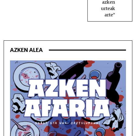
azken
urteak
arte”
AZKEN ALEA