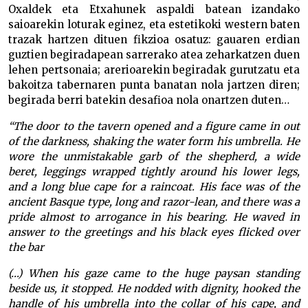
Oxaldek eta Etxahunek aspaldi batean izandako
saioarekin loturak eginez, eta estetikoki western baten
trazak hartzen dituen fikzioa osatuz: gauaren erdian
guztien begiradapean sarrerako atea zeharkatzen duen
lehen pertsonaia; arerioarekin begiradak gurutzatu eta
bakoitza tabernaren punta banatan nola jartzen diren;
begirada berri batekin desafioa nola onartzen duten…
“The door to the tavern opened and a figure came in out
of the darkness, shaking the water form his umbrella. He
wore the unmistakable garb of the shepherd, a wide
beret, leggings wrapped tightly around his lower legs,
and a long blue cape for a raincoat. His face was of the
ancient Basque type, long and razor-lean, and there was a
pride almost to arrogance in his bearing. He waved in
answer to the greetings and his black eyes flicked over
the bar
(…) When his gaze came to the huge paysan standing
beside us, it stopped. He nodded with dignity, hooked the
handle of his umbrella into the collar of his cape, and