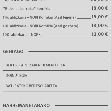
"AZKEN AFARIA" komikia
18,00
€
"Bidea da borroka" komikia
15,00
€
116. aldizkaria - NORI Komikia (Azal biguna)
18,00
€
116. aldizkaria - NORI Komikia (Azal gogorra)
12,00
€
100. aldizkaria - NORK
GEHIAGO
BERTSOLARITZAREN HEMEROTEKA
DOINUTEGIA
BAT-BATEKO BERTSOLARITZA
HARREMANETARAKO