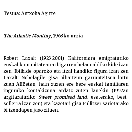
Robert Laxalten ‘The Basque troubadour’ –
Testua: Antxoka Agirre
The Atlantic Monthly
, 1963ko urria
Robert Laxalt (1923-2001) Kaliforniara emigraturiko
euskal komunitatearen bigarren belaunaldiko kide izan
zen. Ibilbide oparoko eta itzal handiko figura izan zen
Laxalt: Nobelagile gisa oihartzun garrantzitsua lortu
zuen AEBetan, hain zuzen ere bere euskal familiaren
inguruko kontakizuna ardatz zuten lanekin (1957an
argitaraturiko
Sweet promised land
, esaterako, best-
sellerra izan zen) eta kazetari gisa Pullitzer sarietarako
bi izendapen jaso zituen.