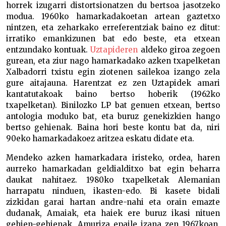
horrek izugarri distortsionatzen du bertsoa jasotzeko
modua. 1960ko hamarkadakoetan artean gaztetxo
nintzen, eta zeharkako erreferentziak baino ez ditut:
irratiko emankizunen bat edo beste, eta etxean
entzundako kontuak.
Uztapideren
aldeko giroa zegoen
gurean, eta ziur nago hamarkadako azken txapelketan
Xalbadorri txistu egin ziotenen sailekoa izango zela
gure aitajauna. Harentzat ez zen Uztapidek amari
kantatutakoak baino bertso hoberik (1962ko
txapelketan). Binilozko LP bat genuen etxean, bertso
antologia moduko bat, eta buruz genekizkien hango
bertso gehienak. Baina hori beste kontu bat da, niri
90eko hamarkadakoez aritzea eskatu didate eta.
Mendeko azken hamarkadara iristeko, ordea, haren
aurreko hamarkadan geldialditxo bat egin beharra
daukat nahitaez. 1980ko txapelketak Alemanian
harrapatu ninduen, ikasten-edo. Bi kasete bidali
zizkidan garai hartan andre-nahi eta orain emazte
dudanak, Amaiak, eta haiek ere buruz ikasi nituen
gehien-gehienak. Amuriza epaile izana zen 1967koan,