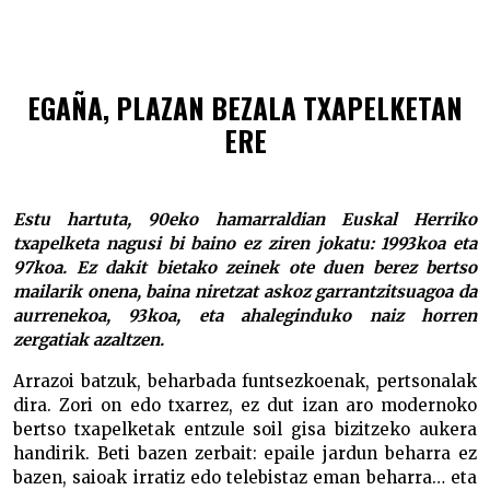
Txapelketen historia: 1993 –
EGAÑA, PLAZAN BEZALA TXAPELKETAN
ERE
Estu hartuta, 90eko hamarraldian Euskal Herriko
txapelketa nagusi bi baino ez ziren jokatu: 1993koa eta
97koa. Ez dakit bietako zeinek ote duen berez bertso
mailarik onena, baina niretzat askoz garrantzitsuagoa da
aurrenekoa, 93koa, eta ahaleginduko naiz horren
zergatiak azaltzen.
Arrazoi batzuk, beharbada funtsezkoenak, pertsonalak
dira. Zori on edo txarrez, ez dut izan aro modernoko
bertso txapelketak entzule soil gisa bizitzeko aukera
handirik. Beti bazen zerbait: epaile jardun beharra ez
bazen, saioak irratiz edo telebistaz eman beharra… eta