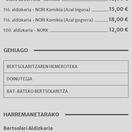
15,00
€
116. aldizkaria - NORI Komikia (Azal biguna)
18,00
€
116. aldizkaria - NORI Komikia (Azal gogorra)
12,00
€
100. aldizkaria - NORK
GEHIAGO
BERTSOLARITZAREN HEMEROTEKA
DOINUTEGIA
BAT-BATEKO BERTSOLARITZA
HARREMANETARAKO
Bertsolari Aldizkaria