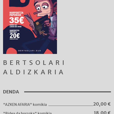
BERTSOLARI
ALDIZKARIA
DENDA
20,00
€
"AZKEN AFARIA" komikia
18,00
€
"Bidea da borroka" komikia