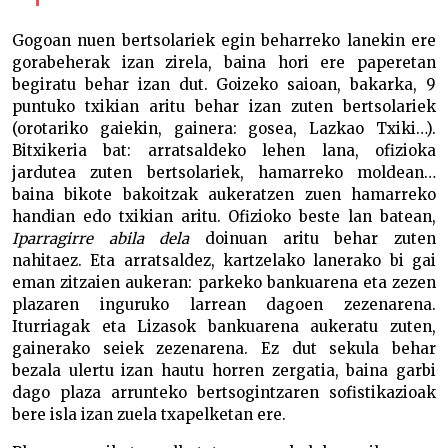
Gogoan nuen bertsolariek egin beharreko lanekin ere
gorabeherak izan zirela, baina hori ere paperetan
begiratu behar izan dut. Goizeko saioan, bakarka, 9
puntuko txikian aritu behar izan zuten bertsolariek
(orotariko gaiekin, gainera: gosea, Lazkao Txiki…).
Bitxikeria bat: arratsaldeko lehen lana, ofizioka
jardutea zuten bertsolariek, hamarreko moldean…
baina bikote bakoitzak aukeratzen zuen hamarreko
handian edo txikian aritu. Ofizioko beste lan batean,
Iparragirre abila dela
doinuan aritu behar zuten
nahitaez. Eta arratsaldez, kartzelako lanerako bi gai
eman zitzaien aukeran: parkeko bankuarena eta zezen
plazaren inguruko larrean dagoen zezenarena.
Iturriagak eta Lizasok bankuarena aukeratu zuten,
gainerako seiek zezenarena. Ez dut sekula behar
bezala ulertu izan hautu horren zergatia, baina garbi
dago plaza arrunteko bertsogintzaren sofistikazioak
bere isla izan zuela txapelketan ere.