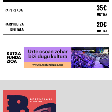
35€
PAPEREKOA
URTEAN
20€
HARPIDETZA
DIGITALA
URTEAN