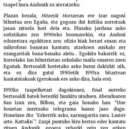
txapel hura Andonik ez ateratzeko.
Plazan bezala,
Hitzetik Hortzera
n ere izar nagusi
bihurtua zen Egaña, eta gogoan dut kritika zorrotzak
jasan nituela hori dela eta. Plazako jarduna asko
sofistikatu zen 1990eko boomarekin, eta Andoni
edozertara egokitzen zen: ofizio biak berari eman eta
mikrofono banatan kantatu; atzekoen auskalo zer
ezaugarriak bana-banaka aletu… Egokitu bakarrik ez,
horrelako lan bihurrietan sekulako maila ematen zuen
Egañak. Bertsoaldi horietako asko buruz dakizkit nik,
eta ez dira gutxi 1990etik 1993ra bitartean
kantatutakoak (gerokoak ere asko dira, hala ere).
1993ko txapelketari dagokionez, final aurreko
bertsoaldi batek bereziki hunkitu ninduen. Abenduaren
8an izan zen, Bilbon, eta gaia honako hau: “Une
honetan zuretzako telegrama hauxe jaso dugu.
Honelaxe dio: `Eskerrik asko, xarmagarria zara. Laster
arte. Kattalin´”. Zazpi puntuko hiru bertso eder kantatu
zituen Andonik, egoera zehazki zein zen azken