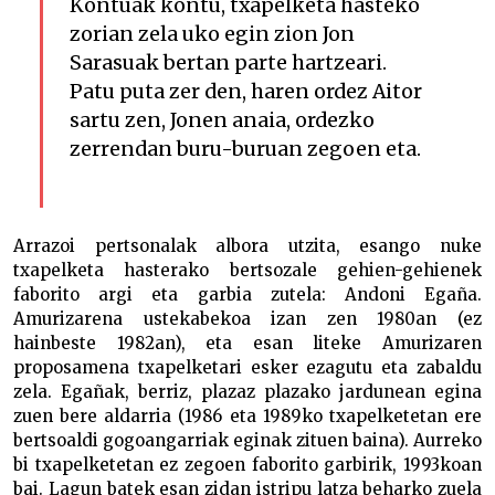
Kontuak kontu, txapelketa hasteko
zorian zela uko egin zion Jon
Sarasuak bertan parte hartzeari.
Patu puta zer den, haren ordez Aitor
sartu zen, Jonen anaia, ordezko
zerrendan buru-buruan zegoen eta.
Arrazoi pertsonalak albora utzita, esango nuke
txapelketa hasterako bertsozale gehien-gehienek
faborito argi eta garbia zutela: Andoni Egaña.
Amurizarena ustekabekoa izan zen 1980an (ez
hainbeste 1982an), eta esan liteke Amurizaren
proposamena txapelketari esker ezagutu eta zabaldu
zela. Egañak, berriz, plazaz plazako jardunean egina
zuen bere aldarria (1986 eta 1989ko txapelketetan ere
bertsoaldi gogoangarriak eginak zituen baina). Aurreko
bi txapelketetan ez zegoen faborito garbirik, 1993koan
bai. Lagun batek esan zidan istripu latza beharko zuela