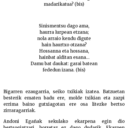
madarikatua? (bis)
Sinismentsu dago ama,
haurra lurpean etzana;
nola arraio kendu digute
hain haurtxo otzana?
Hossanna eta hossana,
hainbat alditan esana…
Damu bat daukat: garai batean
fededun izana. (bis)
Bigarren ezaugarria, seiko txikiak izatea. Batzuetan
besterik ematen badu ere, molde txikian eta zazpi
errima baino gutxiagotan ere osa litezke bertso
zirraragarriak.
Andoni Egañak sekulako ekarpena egin dio
bertsogintzari, horretaz ez dago dudarik. Ekarpen