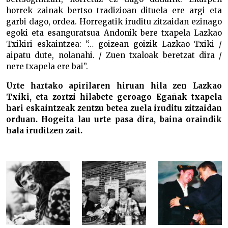
horrek zainak bertso tradizioan dituela ere argi eta
garbi dago, ordea. Horregatik iruditu zitzaidan ezinago
egoki eta esanguratsua Andonik bere txapela Lazkao
Txikiri eskaintzea: “… goizean goizik Lazkao Txiki /
aipatu dute, nolanahi. / Zuen txaloak beretzat dira /
nere txapela ere bai”.
Urte hartako apirilaren hiruan hila zen Lazkao
Txiki, eta zortzi hilabete geroago Egañak txapela
hari eskaintzeak zentzu betea zuela iruditu zitzaidan
orduan. Hogeita lau urte pasa dira, baina oraindik
hala iruditzen zait.