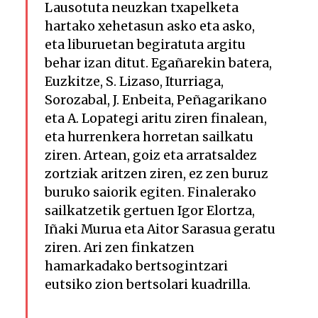
Lausotuta neuzkan txapelketa
hartako xehetasun asko eta asko,
eta liburuetan begiratuta argitu
behar izan ditut. Egañarekin batera,
Euzkitze, S. Lizaso, Iturriaga,
Sorozabal, J. Enbeita, Peñagarikano
eta A. Lopategi aritu ziren finalean,
eta hurrenkera horretan sailkatu
ziren. Artean, goiz eta arratsaldez
zortziak aritzen ziren, ez zen buruz
buruko saiorik egiten. Finalerako
sailkatzetik gertuen Igor Elortza,
Iñaki Murua eta Aitor Sarasua geratu
ziren. Ari zen finkatzen
hamarkadako bertsogintzari
eutsiko zion bertsolari kuadrilla.