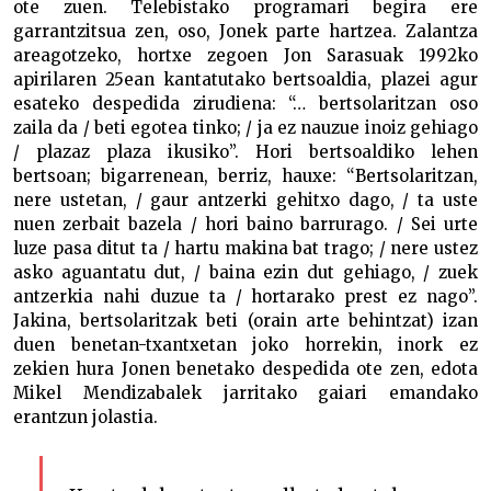
ote zuen. Telebistako programari begira ere
garrantzitsua zen, oso, Jonek parte hartzea. Zalantza
areagotzeko, hortxe zegoen Jon Sarasuak 1992ko
apirilaren 25ean kantatutako bertsoaldia, plazei agur
esateko despedida zirudiena: “… bertsolaritzan oso
zaila da / beti egotea tinko; / ja ez nauzue inoiz gehiago
/ plazaz plaza ikusiko”. Hori bertsoaldiko lehen
bertsoan; bigarrenean, berriz, hauxe: “Bertsolaritzan,
nere ustetan, / gaur antzerki gehitxo dago, / ta uste
nuen zerbait bazela / hori baino barrurago. / Sei urte
luze pasa ditut ta / hartu makina bat trago; / nere ustez
asko aguantatu dut, / baina ezin dut gehiago, / zuek
antzerkia nahi duzue ta / hortarako prest ez nago”.
Jakina, bertsolaritzak beti (orain arte behintzat) izan
duen benetan-txantxetan joko horrekin, inork ez
zekien hura Jonen benetako despedida ote zen, edota
Mikel Mendizabalek jarritako gaiari emandako
erantzun jolastia.