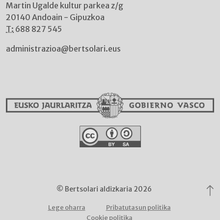
Martin Ugalde kultur parkea z/g
20140 Andoain - Gipuzkoa
T:
688 827 545
administrazioa@bertsolari.eus
© Bertsolari aldizkaria 2026
Lege oharra
Pribatutasun politika
Cookie politika