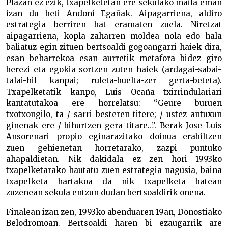
Plazan ez ezik, txapelketetan ere sekulako maila eman
izan du beti Andoni Egañak. Aipagarriena, aldiro
estrategia berriren bat eramaten zuela. Niretzat
aipagarriena, kopla zaharren moldea nola edo hala
baliatuz egin zituen bertsoaldi gogoangarri haiek dira,
esan beharrekoa esan aurretik metafora bidez giro
berezi eta egokia sortzen zuten haiek (ardagai-sabai-
talai-hil kanpai; ruleta-buelta-zer gerta-beteta).
Txapelketatik kanpo, Luis Ocaña txirrindulariari
kantatutakoa ere horrelatsu: “Geure buruen
txotxongilo, ta / sarri besteren titere; / ustez antuxun
ginenak ere / bihurtzen gera titare…”. Berak Jose Luis
Ansorenari propio eginarazitako doinua erabiltzen
zuen gehienetan horretarako, zazpi puntuko
ahapaldietan. Nik dakidala ez zen hori 1993ko
txapelketarako hautatu zuen estrategia nagusia, baina
txapelketa hartakoa da nik txapelketa batean
zuzenean sekula entzun dudan bertsoaldirik onena.
Finalean izan zen, 1993ko abenduaren 19an, Donostiako
Belodromoan. Bertsoaldi haren bi ezaugarrik are