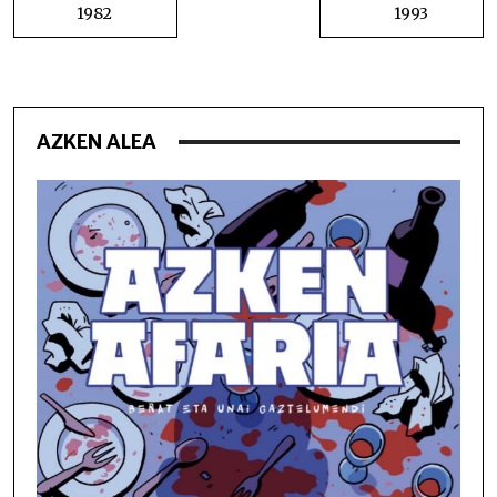
NABIGATU
1982
1993
AZKEN ALEA