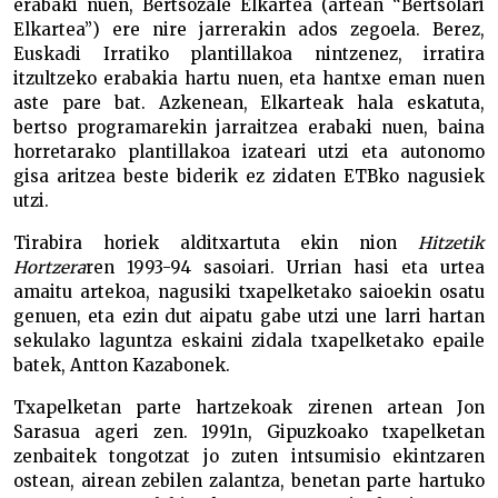
erabaki nuen, Bertsozale Elkartea (artean “Bertsolari
Elkartea”) ere nire jarrerakin ados zegoela. Berez,
Euskadi Irratiko plantillakoa nintzenez, irratira
itzultzeko erabakia hartu nuen, eta hantxe eman nuen
aste pare bat. Azkenean, Elkarteak hala eskatuta,
bertso programarekin jarraitzea erabaki nuen, baina
horretarako plantillakoa izateari utzi eta autonomo
gisa aritzea beste biderik ez zidaten ETBko nagusiek
utzi.
Tirabira horiek alditxartuta ekin nion
Hitzetik
Hortzera
ren 1993-94 sasoiari. Urrian hasi eta urtea
amaitu artekoa, nagusiki txapelketako saioekin osatu
genuen, eta ezin dut aipatu gabe utzi une larri hartan
sekulako laguntza eskaini zidala txapelketako epaile
batek, Antton Kazabonek.
Txapelketan parte hartzekoak zirenen artean Jon
Sarasua ageri zen. 1991n, Gipuzkoako txapelketan
zenbaitek tongotzat jo zuten intsumisio ekintzaren
ostean, airean zebilen zalantza, benetan parte hartuko