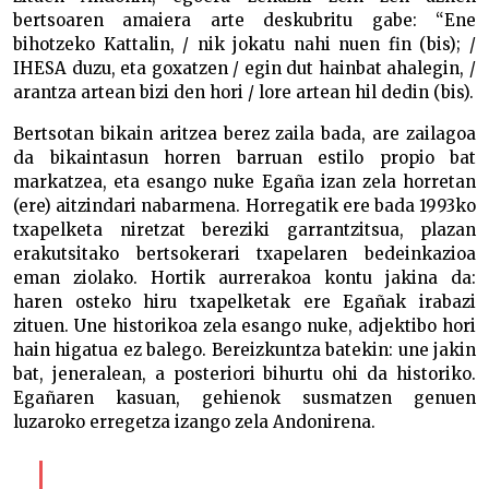
bertsoaren amaiera arte deskubritu gabe: “Ene
bihotzeko Kattalin, / nik jokatu nahi nuen fin (bis); /
IHESA duzu, eta goxatzen / egin dut hainbat ahalegin, /
arantza artean bizi den hori / lore artean hil dedin (bis).
Bertsotan bikain aritzea berez zaila bada, are zailagoa
da bikaintasun horren barruan estilo propio bat
markatzea, eta esango nuke Egaña izan zela horretan
(ere) aitzindari nabarmena. Horregatik ere bada 1993ko
txapelketa niretzat bereziki garrantzitsua, plazan
erakutsitako bertsokerari txapelaren bedeinkazioa
eman ziolako. Hortik aurrerakoa kontu jakina da:
haren osteko hiru txapelketak ere Egañak irabazi
zituen. Une historikoa zela esango nuke, adjektibo hori
hain higatua ez balego. Bereizkuntza batekin: une jakin
bat, jeneralean, a posteriori bihurtu ohi da historiko.
Egañaren kasuan, gehienok susmatzen genuen
luzaroko erregetza izango zela Andonirena.