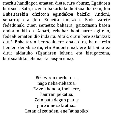
meritu handiagoa ematen diete, nire aburuz, Egañaren
bertsoei. Bata, ez zela bakarkako bertsoaldia izan, Jon
Enbeitarekin ofiziotan egindakoa baizik: “Andoni,
senarra; eta Jon Enbeita emaztea. Biok zarete
fededunak. Zuen semetxo bakarra, gaixotasun baten
ondoren hil da. Amari, ezbehar honi aurre egiteko,
fedeak ematen dio indarra. Aitak, orain bere zalantzak
ditu”. Enbeitaren bertsoak ere onak dira, baina ezin
hemen denak sartu, eta Andonirenak ere bi baino ez
ditut aldatuko (Egañaren lehena eta hirugarrena,
bertsoaldiko lehena eta bosgarrena):
Bizitzaren merkatua…
nago neka-nekatua.
Ez zen handia, inola ere,
haurran pekatua.
Zein puta degun patua:
gure ume sakratua…
Lotan al zeunden, ene Jaungoiko