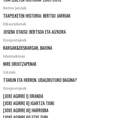
Bertso jarriak
TXAPELKETEN HISTORIA: BERTSO JARRIAK
Elkarrizketak
JOSEBA OTAEGI: BERTSOA ETA AIZKORA
Erreportajeak
KARGAK&DESKARGAK, BAIONA
Idazmakinaz
NIRE OROITZAPENAK
Iritziak
TTAKUN ETA HERREN. UDALEKUTUKO BAGINA?
Erreportajeak
[JOXE AGIRRE I] ORANDA
[JOXE AGIRRE II] IGARTZA TXIKI
[JOXE AGIRRE III] HARROBIA
[JOXE AGIRRE IV] ETXE ZURI