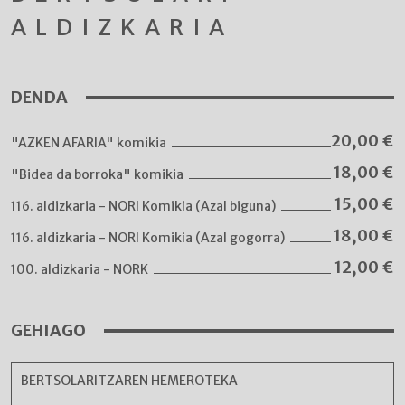
ALDIZKARIA
DENDA
20,00
€
"AZKEN AFARIA" komikia
18,00
€
"Bidea da borroka" komikia
15,00
€
116. aldizkaria - NORI Komikia (Azal biguna)
18,00
€
116. aldizkaria - NORI Komikia (Azal gogorra)
12,00
€
100. aldizkaria - NORK
GEHIAGO
BERTSOLARITZAREN HEMEROTEKA