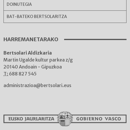
DOINUTEGIA
BAT-BATEKO BERTSOLARITZA
HARREMANETARAKO
Bertsolari Aldizkaria
Martin Ugalde kultur parkea z/g
20140 Andoain - Gipuzkoa
T:
688 827 545
administrazioa@bertsolari.eus