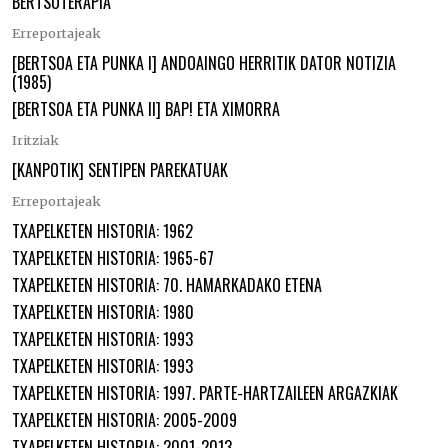
BERTSOTERAPIA
Erreportajeak
[BERTSOA ETA PUNKA I] ANDOAINGO HERRITIK DATOR NOTIZIA
(1985)
[BERTSOA ETA PUNKA II] BAP! ETA XIMORRA
Iritziak
[KANPOTIK] SENTIPEN PAREKATUAK
Erreportajeak
TXAPELKETEN HISTORIA: 1962
TXAPELKETEN HISTORIA: 1965-67
TXAPELKETEN HISTORIA: 70. HAMARKADAKO ETENA
TXAPELKETEN HISTORIA: 1980
TXAPELKETEN HISTORIA: 1993
TXAPELKETEN HISTORIA: 1993
TXAPELKETEN HISTORIA: 1997. PARTE-HARTZAILEEN ARGAZKIAK
TXAPELKETEN HISTORIA: 2005-2009
TXAPELKETEN HISTORIA: 2001-2013