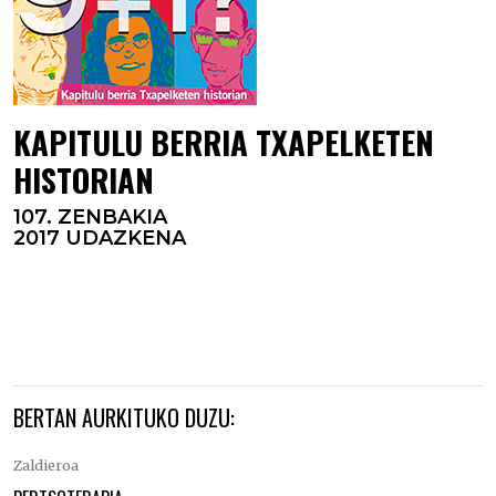
KAPITULU BERRIA TXAPELKETEN
HISTORIAN
107. ZENBAKIA
2017 UDAZKENA
Kapitulu berria txapelketen historian
Kapitulu berria txapelketen historian
BERTAN AURKITUKO DUZU:
Zaldieroa