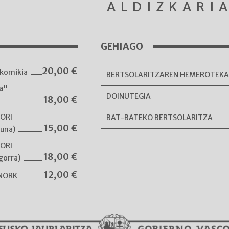
ALDIZKARI
GEHIAGO
20,00
€
komikia
BERTSOLARITZAREN HEMEROTEK
ka"
DOINUTEGIA
18,00
€
NORI
BAT-BATEKO BERTSOLARITZA
15,00
€
guna)
NORI
18,00
€
gorra)
12,00
€
 NORK