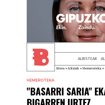
ALBISTEAK
AL
Etxea
»
Iritziak
»
Hemeroteka
»
HEMEROTEKA
"BASARRI SARIA" EK
BIGARREN URTEZ