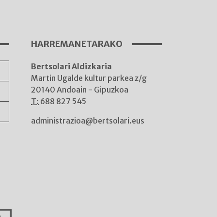
A
HARREMANETARAKO
Bertsolari Aldizkaria
A
Martin Ugalde kultur parkea z/g
20140 Andoain - Gipuzkoa
T:
688 827 545
administrazioa@bertsolari.eus