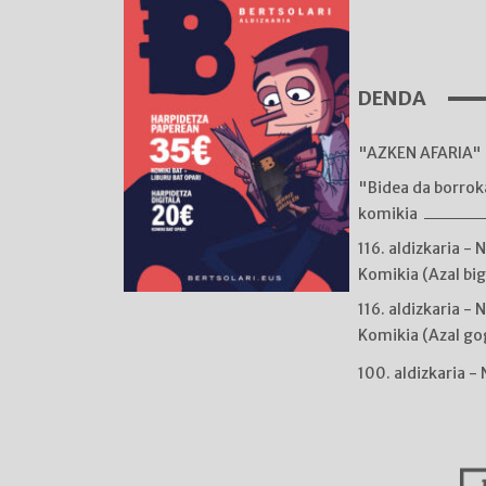
DENDA
"AZKEN AFARIA" 
"Bidea da borro
komikia
116. aldizkaria - 
Komikia (Azal bi
116. aldizkaria - 
Komikia (Azal go
100. aldizkaria -