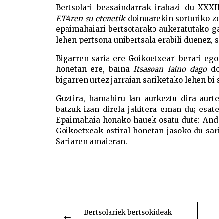
Bertsolari beasaindarrak irabazi du XXXII
ETAren su etenetik
doinuarekin sorturiko zo
epaimahaiari bertsotarako aukeratutako gai
lehen pertsona unibertsala erabili duenez, s
Bigarren saria ere Goikoetxeari berari ego
honetan ere, baina
Itsasoan laino dago
do
bigarren urtez jarraian sariketako lehen bi 
Guztira, hamahiru lan aurkeztu dira aurt
batzuk izan direla jakitera eman du; esat
Epaimahaia honako hauek osatu dute: And
Goikoetxeak ostiral honetan jasoko du sari
Sariaren amaieran.
BIDALKETETAN
ZEHAR
Bertsolariek bertsokideak