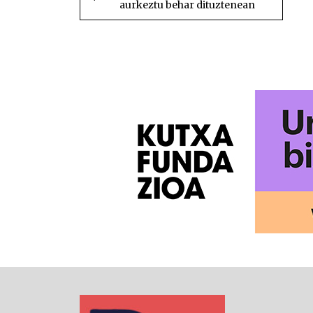
aurkeztu behar dituztenean
NABIGATU