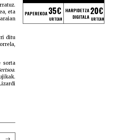
rratuz.
35€
20€
HARPIDETZA
ea, eta
PAPEREKOA
DIGITALA
garaian
URTEAN
URTEAN
ri ditu
rrela,
 sorta
ertsoa
.
ujikak.
Lizardi
i Saria