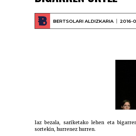
BERTSOLARI ALDIZKARIA
2016-0
Iaz bezala, sariketako lehen eta bigarre
sortekin, hurrenez hurren.