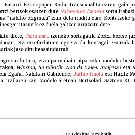
. Basarri Bertsopaper Saria, transexualitatearen gaia jo
rtzi bertsok osatzen dute
Naizenaren izenean
sorta irabazl
a “nahiko originala” izan dela iruditu zaio. Kontatzeko 
inesgarritasunik ez duela galtzen arrazoitu dute.
kitu diote,
Olatu bat…
izeneko sortagatik. Zortzi bertso jar
inuan, eta errefuxiatuen egoera du kontagai. Gauzak ho
sariak jaso ditu beasaindarrak.
engo sariketara, eta epaimahaia aipatzeko moduko beste
erakoa,
Winston, Su txikitik, Non da trajea, Itxu(r)oso
eta
B
oni Egaña, Nahikari Gabilondo,
Rufino Iraola
eta Haritz M
a, irailaren 2an, Modelo aretoan, Bertsolari Gazteen XL. 
Basarr
Lau dezima Mexikotik