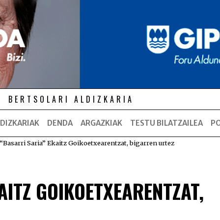
BERTSOLARI ALDIZKARIA
DIZKARIAK
DENDA
ARGAZKIAK
TESTU BILATZAILEA
P
“Basarri Saria” Ekaitz Goikoetxearentzat, bigarren urtez
AITZ GOIKOETXEARENTZAT,