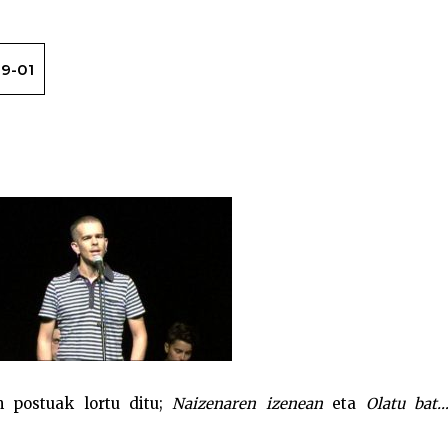
9-01
Basarr
n postuak lortu ditu;
Naizenaren izenean
eta
Olatu bat