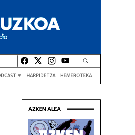
Lehio berrian irekiko da
Lehio berrian irekiko da
Lehio berrian irekiko da
Lehio berrian irekiko da
ODCAST
HARPIDETZA
HEMEROTEKA
AZKEN ALEA