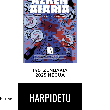
i Saria
140. ZENBAKIA
2025 NEGUA
HARPIDETU
…
bertso