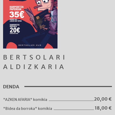
BERTSOLARI
ALDIZKARIA
DENDA
20,00
€
"AZKEN AFARIA" komikia
18,00
€
"Bidea da borroka" komikia