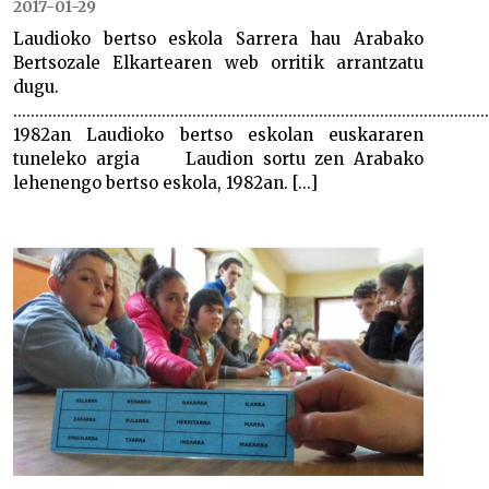
2017-01-29
Laudioko bertso eskola Sarrera hau Arabako
Bertsozale Elkartearen web orritik arrantzatu
dugu.
.............................................................................................................
1982an Laudioko bertso eskolan euskararen
tuneleko argia Laudion sortu zen Arabako
lehenengo bertso eskola, 1982an. [...]