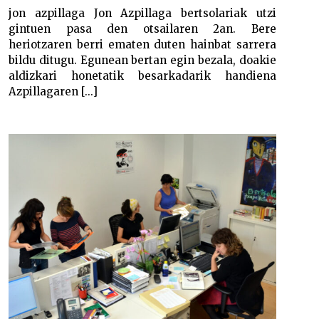
jon azpillaga Jon Azpillaga bertsolariak utzi
gintuen pasa den otsailaren 2an. Bere
heriotzaren berri ematen duten hainbat sarrera
bildu ditugu. Egunean bertan egin bezala, doakie
aldizkari honetatik besarkadarik handiena
Azpillagaren [...]