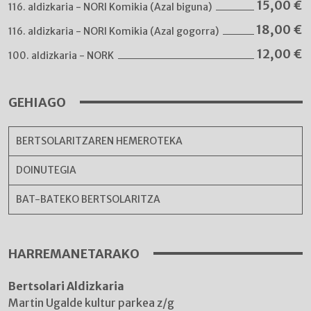
15,00
€
116. aldizkaria - NORI Komikia (Azal biguna)
18,00
€
116. aldizkaria - NORI Komikia (Azal gogorra)
12,00
€
100. aldizkaria - NORK
GEHIAGO
BERTSOLARITZAREN HEMEROTEKA
DOINUTEGIA
BAT-BATEKO BERTSOLARITZA
HARREMANETARAKO
Bertsolari Aldizkaria
Martin Ugalde kultur parkea z/g