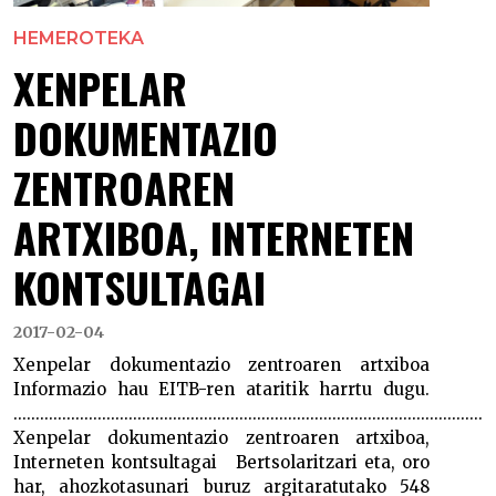
HEMEROTEKA
XENPELAR
DOKUMENTAZIO
ZENTROAREN
ARTXIBOA, INTERNETEN
KONTSULTAGAI
2017-02-04
Xenpelar dokumentazio zentroaren artxiboa
Informazio hau EITB-ren ataritik harrtu dugu.
..........................................................................................................
Xenpelar dokumentazio zentroaren artxiboa,
Interneten kontsultagai Bertsolaritzari eta, oro
har, ahozkotasunari buruz argitaratutako 548