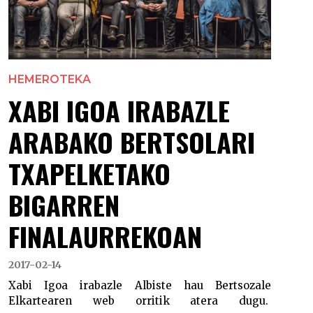
HEMEROTEKA
XABI IGOA IRABAZLE
ARABAKO BERTSOLARI
TXAPELKETAKO
BIGARREN
FINALAURREKOAN
2017-02-14
Xabi Igoa irabazle Albiste hau Bertsozale
Elkartearen web orritik atera dugu.