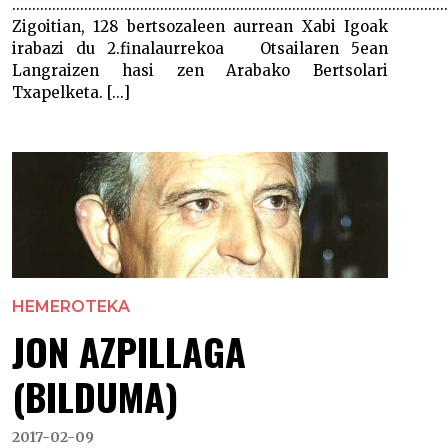
.............................................................................................................
Zigoitian, 128 bertsozaleen aurrean Xabi Igoak
irabazi du 2.finalaurrekoa Otsailaren 5ean
Langraizen hasi zen Arabako Bertsolari
Txapelketa. [...]
HEMEROTEKA
JON AZPILLAGA
(BILDUMA)
2017-02-09