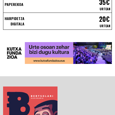
35€
PAPEREKOA
URTEAN
20€
HARPIDETZA
DIGITALA
URTEAN