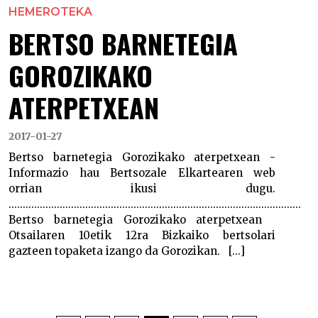
HEMEROTEKA
BERTSO BARNETEGIA
GOROZIKAKO
ATERPETXEAN
2017-01-27
Bertso barnetegia Gorozikako aterpetxean -
Informazio hau Bertsozale Elkartearen web
orrian ikusi dugu.
.......................................................................................................
Bertso barnetegia Gorozikako aterpetxean
Otsailaren 10etik 12ra Bizkaiko bertsolari
gazteen topaketa izango da Gorozikan. [...]
POSTS