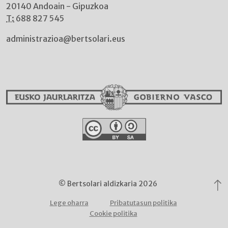
20140 Andoain - Gipuzkoa
T:
688 827 545
administrazioa@bertsolari.eus
© Bertsolari aldizkaria 2026
Lege oharra
Pribatutasun politika
Cookie politika