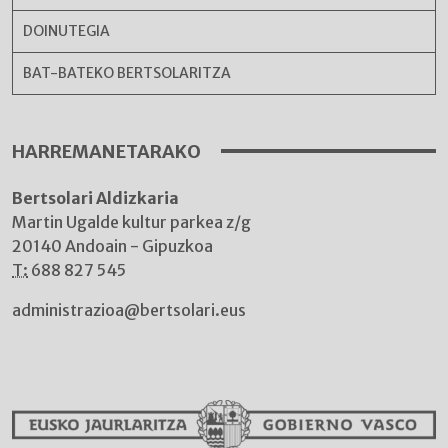
DOINUTEGIA
BAT-BATEKO BERTSOLARITZA
HARREMANETARAKO
Bertsolari Aldizkaria
Martin Ugalde kultur parkea z/g
20140 Andoain - Gipuzkoa
T:
688 827 545
administrazioa@bertsolari.eus