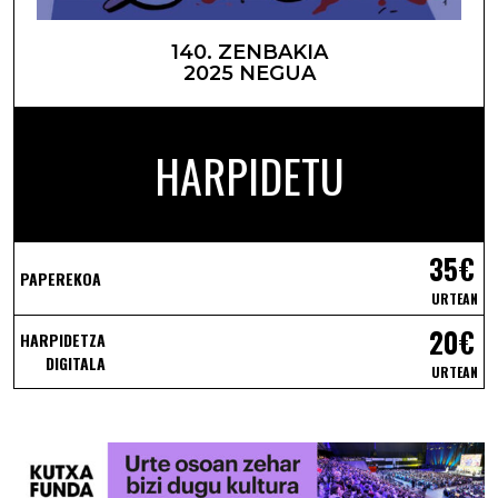
140. ZENBAKIA
2025 NEGUA
HARPIDETU
35€
PAPEREKOA
URTEAN
20€
HARPIDETZA
DIGITALA
URTEAN