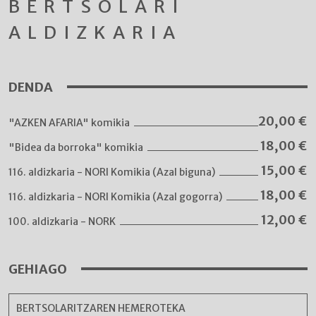
BERTSOLARI
ALDIZKARIA
DENDA
20,00
€
"AZKEN AFARIA" komikia
18,00
€
"Bidea da borroka" komikia
15,00
€
116. aldizkaria - NORI Komikia (Azal biguna)
18,00
€
116. aldizkaria - NORI Komikia (Azal gogorra)
12,00
€
100. aldizkaria - NORK
GEHIAGO
BERTSOLARITZAREN HEMEROTEKA